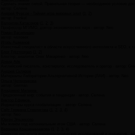
Сделать знание силой. Правильная теория — необходимое условие дос
автор:
Селена
Андрей Фурсов - Тайная игра мировых элит
(
1
,
2
)
автор:
Frenkel
Валентин Катасонов
(
1
,
2
,
3
)
Профессор МГИМО, доктор экономических наук
·
автор:
Neo
Роман Василишин
автор:
человек
Игорь Ашманов
Известный специалист в области искусственного интеллекта и SEO, к.т.
Блог Fritzmorgen
(
1
,
2
)
Блоггер, аналитик Олег Макаренко
·
автор:
Neo
Дэвид Айк
Английский писатель, конспиролог, исследователь и оратор
·
автор:
Gre
Андрей Скляров
Материалы Лаборатории Альтернативной Истории (ЛАИ)
·
автор:
Neo
Ольга Четверикова
автор:
German
Владимир Матвеев.
Предвоенный мир: события и тенденции
·
автор:
Селена
Виктор Ефимов.
Индикаторы курса глобализации
·
автор:
Селена
Сайт Германа Стерлигова
(
1
,
2
,
3
,
4
)
автор:
Neo
Юрген Эльзессер
Мы живём под колониальным игом США
·
автор:
Селена
Вероника Крашенинникова
(
1
,
2
,
3
,
4
)
Директор института внешнеполитических исследований и инициатив
·
ав