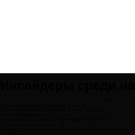
Инсайдеры среди на
Темы
Важно
:
Блог Николая Старикова
(
1
,
2
,
3
...
22
)
Писатель, историк, исследователь, политик
·
автор:
Neo
Важно
:
Особый взгляд
(
1
,
2
,
3
...
18
)
Мнение депутата Госдумы Евгения Федорова
·
автор:
Neo
...Рукописи не горят...
(
1
,
2
,
3
...
6
)
Инсайдеры слова и креатива: Булгаков, Гоголь, Пушкин, Лермонтов... и 
Сергей Глазьев