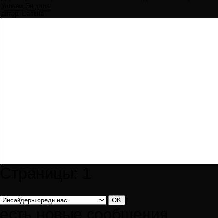
Уильям Энгдаль
автор:
Селена
Страницы:
1
есть новые сообщения