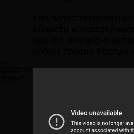
Кандидат технических
области искусственно
прочёл лекцию о мет
войны против России 
Neo
Сообщений:
7859
Авторитет:
12297
Регистрация:
30.09.2009