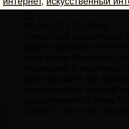
интернет
,
искусственный инт
#1
05.04.2012 22:49:00
Известный российский с
искусственного интелле
наук Игорь Ашманов (по
«Ашманов и партнеры»)
рассказывает как проис
пространстве черный пи
раскручивается тема "б
Neo
ПЖиВ!", кто стоит за вс
Сообщений:
7859
Авторитет:
12297
Регистрация: