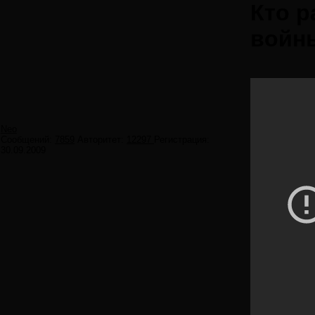
Кто 
войн
Neo
Сообщений:
7859
Авторитет:
12297
Регистрация:
30.09.2009