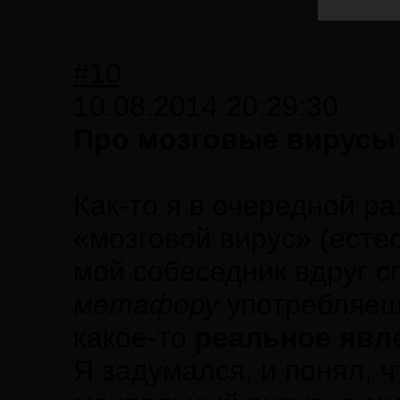
#10
10.08.2014 20:29:30
Про мозговые вирусы
Как-то я в очередной р
«мозговой вирус» (естес
мой собеседник вдруг с
метафору
употребляеш
какое-то
реальное явл
Я задумался, и понял, 