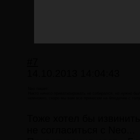
#7
14.10.2013 14:04:43
Neo пишет:
Никто ничего приватизировать не собирался, но нужно бы
немножко, скоро мы вам все принесем на блюдечке с голу
Тоже хотел бы извинить
не согласиться с Neo...