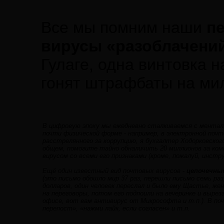
Все мы помним наши
п
вирусы «разоблачени
Гулаге, одна винтовка 
гонят штрафбаты на ми
В цифровую эпоху мы ежедневно сталкиваемся с менталь
почти физической форме - например, в электронной поч
расстрелянного за коррупцию, я бухгалтер Ходорковског
общем, помогите тайно обналичить 20 миллионов за к
вирусом со всеми его признаками (кроме, пожалуй, инст
Ещё один известный вид почтовых вирусов -
цепочечны
(это письмо обошло мир 37 раз, перешли письмо семь ра
долларов, один человек переслал и было ему Щастье, же
на переговоры, потом его подпоили на вечеринке и выр
офисе, вот вам антивирус от Микрософта и т.п.). В по
перепост», «нажми лайк, если согласен» и т.п.