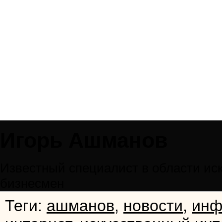
Игорь Ашманов
Известный специалист в области иску
бизнесмен
Теги:
ашманов
,
новости
,
инф