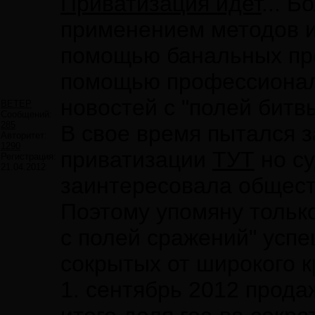
Приватизация идет
... Б
применением методов и
помощью банальных про
помощью профессиона
новостей с "полей битвы
ВЕТЕР
Сообщений:
285
В свое время пытался з
Авторитет:
1290
приватизации
ТУТ
но су
Регистрация:
21.04.2012
заинтересовала общест
Поэтому упомяну только
с полей сражений" усп
сокрытых от широкого к
1. сентябрь 2012 прода