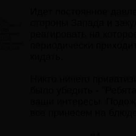
Идет постоянное давле
стороны Запада и заку
Neo
Сообщений:
7859
реагировать на которо
Авторитет:
12297
периодически приходит
Регистрация:
30.09.2009
кидать.
Никто ничего приватиз
было убедить - "Ребят
ваши интересы. Подож
все принесем на блюде