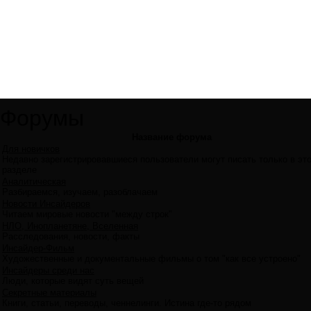
Форумы
Название форума
Для новичков
Недавно зарегистрировавшиеся пользователи могут писать только в эт
разделе
Аналитическая
Разбираемся, изучаем, разоблачаем
Новости Инсайдеров
Читаем мировые новости "между строк"
НЛО, Инопланетяне, Вселенная
Расследования, новости, факты
Инсайдер-Фильм
Художественные и документальные фильмы о том "как все устроено"
Инсайдеры среди нас
Люди, которые видят суть вещей
Секретные материалы
Книги, статьи, переводы, ченнелинги. Истина где-то рядом