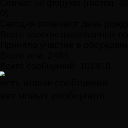
Сейчас на форуме (гостей:
3
0
)
Сегодня отмечают день рож
Всего зарегистрированных п
Приняло участие в обсужден
Всего тем:
2483
Всего сообщений:
101910
есть новые сообщения
нет новых сообщений