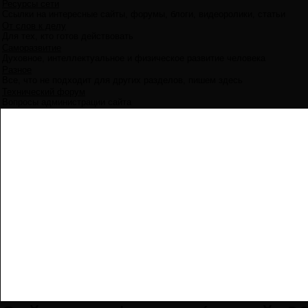
Ресурсы сети
Ссылки на интересные сайты, форумы, блоги, видеоролики, статьи
От слов к делу
Для тех, кто готов действовать
Саморазвитие
Духовное, интеллектуальное и физическое развитие человека
Разное
Все, что не подходит для других разделов, пишем здесь
Технический форум
Вопросы администрации сайта