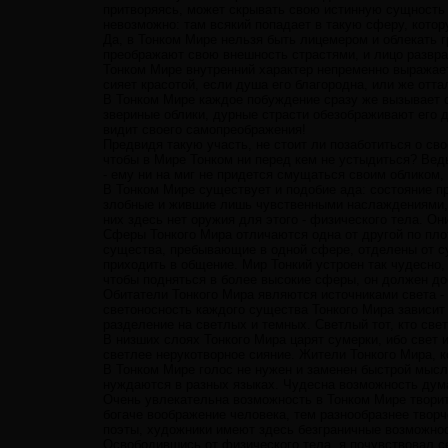
притворяясь, может скрывать свою истинную сущность 
невозможно: там всякий попадает в такую сферу, котор
Да, в Тонком Мире нельзя быть лицемером и облекать
преображают свою внешность страстями, и лицо развра
Тонком Мире внутренний характер непременно выражаетс
сияет красотой, если душа его благородна, или же отта
В Тонком Мире каждое побуждение сразу же вызывает с
звериные облики, дурные страсти обезображивают его д
видит своего самопреображения!
Предвидя такую участь, не стоит ли позаботиться о св
чтобы в Мире Тонком ни перед кем не устыдиться? Ведь
- ему ни на миг не придется смущаться своим обликом,
В Тонком Мире существует и подобие ада: состояние п
злобные и жившие лишь чувственными наслаждениями, о
них здесь нет оружия для этого - физического тела. О
Сферы Тонкого Мира отличаются одна от другой по плот
существа, пребывающие в одной сфере, отделены от су
приходить в общение. Мир Тонкий устроен так чудесно
чтобы подняться в более высокие сферы, он должен до
Обитатели Тонкого Мира являются источниками света - 
светоносность каждого существа Тонкого Мира зависит
разделение на светлых и темных. Светлый тот, кто свет
В низших слоях Тонкого Мира царят сумерки, ибо свет 
светлее нерукотворное сияние. Жители Тонкого Мира, к
В Тонком Мире голос не нужен и заменен быстрой мысл
нуждаются в разных языках. Чудесна возможность дума
Очень увлекательна возможность в Тонком Мире творит
богаче воображение человека, тем разнообразнее творч
поэты, художники имеют здесь безграничные возможнос
Освободившись от физического тела, я почувствовал с