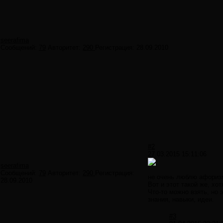
seerafima
Сообщений:
79
Авторитет:
290
Регистрация:
28.09.2010
#2
27.03.2015 15:11:06
seerafima
Сообщений:
79
Авторитет:
290
Регистрация:
не очень люблю афоризм
28.09.2010
Вот и этот такой же, хо
Что-то можно взять, но
знания, навыки, идеи.
#3