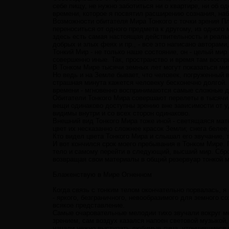
себе пищу, не нужно заботиться ни о квартире, ни об о
времени, которое я посвятил расширению сознания, на
Возможности обитателя Мира Тонкого с точки зрения П
переноситься от одного предмета к другому, из одного 
здесь есть самая настоящая действительность и реально
добрых и злых феях и пр., - все это написано авторами
Тонкий Мир - не только наше состояние, он - целый ми
совершенно иные. Так, пространство и время там восп
В Тонком Мире тысячи земных лет могут показаться миг
Но ведь и на Земле бывает, что человек, погруженный в
страшная минута кажется человеку бесконечно долгой.
времени - мгновенно воспринимаются самые сложные д
Обитатели Тонкого Мира совершают перелеты в тысячи з
вещи одинаково доступны зрению вне зависимости от у
видимы внутри и со всех сторон одинаково.
Внешний вид Тонкого Мира тоже иной - светящаяся мате
цвет их несказанно сложнее красок Земли; снега белее,
Кто видел цвета Тонкого Мира и слышал его звучание, 
И вот кончился срок моего пребывания в Тонком Мире. 
тело и самому перейти в следующий, высший мир. Сбро
возвращая свои материалы в общий резервуар тонкой м
Блаженствую в Мире Огненном
Когда связь с тонким телом окончательно порвалась, 
- яркого, безграничного, невообразимого для земного 
всякое представление.
Самые очаровательные мелодии тихо звучали вокруг м
зрением, сам воздух казался напоен световой музыкой,
начали нежно выступать любимые лица, утончившиеся в