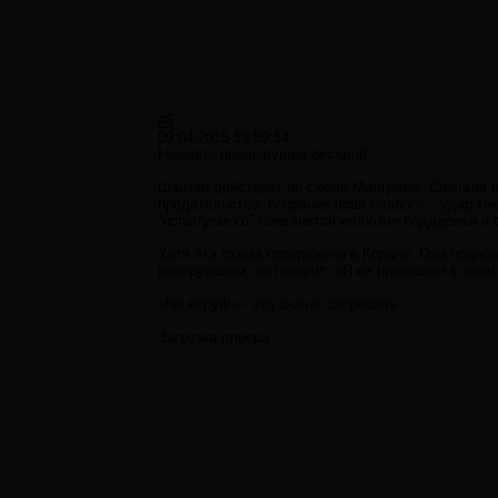
#6
09.04.2015 19:59:14
Навеяло предыдущей беседой
Шайтан действует по схеме Милгрема: Сначала п
предательство, попрание прав слабого – удар токо
“испытуемого” появляется иллюзия поддержки и 
Хотя эта схема отображена в Коране: Они подобны
неверующим, он говорит: «Я не причастен к тебе
«Не веруй!» - это значит согрешить.
Загрузка плеера