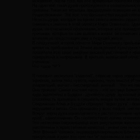
мгновение, после того, как все временные оболочки сб
На один миг такая душа пробуждается к сознательност
причины. Такая же вспышка предвидения освещает ее б
существовании. Это все, что большинство людей спосо
Но есть души, которые во время своего земного сущес
снимается именно в этой области Мира Огненного. Зде
души, не стесненной оболочками, которые все принадл
причинах, которые он сам вызвал к жизни, он отмечает
влияния на предстоящее ему в будущей жизни.
В следующей, второй области Мира Огненного пребыва
время их пребывания на Земле врожденной культурност
посвятили всю свою энергию высшей умственной и нрав
совершенна и непрерывна. В третьей, наивысшей обла
учеников.
Что такое "Я"?
Я пережил несколько "смертей", сбросив через опреде
эфирное, затем тело чувств, наконец, тело мысли. И те
умирающий, значит - бессмертный, вечный... Что же так
Оно троично. Самая высшая часть - это частица Божест
ядро заключено в Буддхи - духовную душу, духовный ра
способность проникать в сущность вещей путем мгновен
Соединение Атма и Буддхи образует "зерно духа" - бо
нерушимо и вечно. Оно одинаково у всех людей, оно я
Вокруг зерна духа накапливается и растет сознание че
идей", самосознание. Он соответствует логике огненног
Это нетленная сокровищница всех результатов жизненн
умственные и нравственные качества - иначе они не мо
Этот Вечный Человек, индивидуализированное Божестве
присутствие и дает это чувство "я" одинаково и телу 