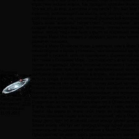
страстями низших миров. Как передать словами блаженс
Что же это за мир, в котором я очутился? Это был Мир
сознания, работающего как мысль, мир разума, но не то
собственном мире, не стесняемый физической материе
Здесь моим "внешним" телом стало "тело огненное", ил
создает конкретные мысли, его метод - логика внешнег
жизни, только тогда оно было скрыто за покровами тонк
материи Мира Мысленного и обладает более или менее р
развития человека.
Жизнь в Мире Огненном более длительна, чем в Мире Т
оживотворена и более утонченна, чем наивысшая матер
тяжелой и тусклой, хотя по сравнению с физической ма
Нет теней в Огненном Мире - светоносность всех частей
потоки и водопады. Цветы огненные отличаются сияние
сочетание лепестков; запах, как преображенный озон, 
Инженер
воспроизводится немедленно в формы, ибо разреженная
есть та среда, в которой проявляется наше мышление,
воздействии на нее мысли. Вот почему каждый человек
повышается соответственно богатству и энергии его мы
более и более утонченным и прекрасным; все огранич
человеком, и поэтому небо каждого расширяется и угл
Сообщений:
301
Разделения во времени и пространстве в Огненном Мир
Авторитет:
1875
В этих небесах мы постоянно находимся с теми, кого 
Регистрация:
Земле. Мы видим их около себя, таких же счастливых 
11.09.2014
полное сознание наших земных отношений, ибо в Мире 
Когда дело идет об истинной связи между двумя душам
Земле знаем, ибо тут нет преград между одной душой 
значительность душевного общения в Мире Огненном.
Пространство не имеет здесь разъединяющего значения