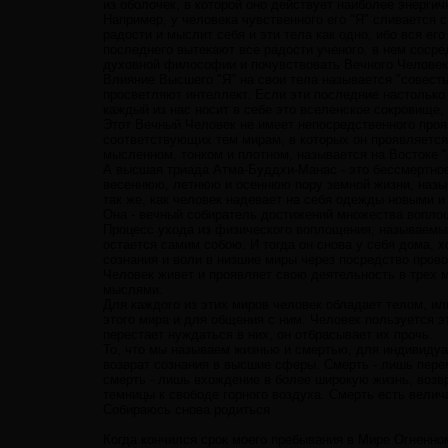
из оболочек, в которой оно действует наиболее энергич
Например, у человека чувственного его "Я" сливается с
радости и мыслит себя и эти тела как одно, ибо вся его
последнего вытекают все радости ученого, в нем сосре
духовной философии и почувствовать Вечного Человека
Влияние Высшего "Я" на свои тела называется "совесть
просветляют интеллект. Если эти последние настолько 
каждый из нас носит в себе это вселенское сокровище,
Этот Вечный Человек не имеет непосредственного прояв
соответствующих тем мирам, в которых он проявляется
мысленном, тонком и плотном, называется на Востоке 
А высшая триада Атма-Буддхи-Манас - это бессмертное
весеннюю, летнюю и осеннюю пору земной жизни, назыв
так же, как человек надевает на себя одежды новыми и
Она - вечный собиратель достижений множества вопло
Процесс ухода из физического воплощения, называемый
остается самим собою. И тогда он снова у себя дома, х
сознания и воли в низшие миры через посредство прово
Человек живет и проявляет свою деятельность в трех 
мыслями.
Для каждого из этих миров человек обладает телом, ил
этого мира и для общения с ним. Человек пользуется э
перестает нуждаться в них, он отбрасывает их прочь.
То, что мы называем жизнью и смертью, для индивидуа
возврат сознания в высшие сферы. Смерть - лишь пере
смерть - лишь вхождение в более широкую жизнь, возвр
темницы к свободе горного воздуха. Смерть есть велич
Собираюсь снова родиться
Когда кончился срок моего пребывания в Мире Огненно