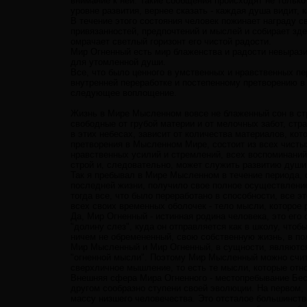
внимание к ней. Такие сообщения происходят не только
уровне развития, вернее сказать - каждая душа видит, 
В течение этого состояния человек пожинает награду 
привязанностей, предпочтений и мыслей и собирает зде
омрачает светлый горизонт его чистой радости.
Мир Огненный есть мир блаженства и радости невырази
для утомленной души.
Все, что было ценного в умственных и нравственных пе
внутренней переработке и постепенному претворению в
следующее воплощение.
Жизнь в Мире Мысленном вовсе не блаженный сон в стра
свободные от грубой материи и от мелочных забот, ст
в этих небесах, зависит от количества материалов, кот
претворения в Мысленном Мире, состоит из всех чисты
нравственных усилий и стремлений, всех воспоминаний
строй и, следовательно, может служить развитию души
Так я пребывал в Мире Мысленном в течение периода, 
последней жизни, получило свое полное осуществление.
тогда все, что было переработано в способности, все 
всех своих временных оболочек - тело мысли, которое 
Да, Мир Огненный - истинная родина человека, это его 
"долину слез", куда он отправляется как в школу, чтоб
ничем не обремененный, свою собственную жизнь, в пол
Мир Мысленный и Мир Огненный, в сущности, являются 
"огненной мысли". Поэтому Мир Мысленный можно счи
сверхличное мышление, то есть те мысли, которые отно
Внешняя сфера Мира Огненного - местопребывание Бесс
другом сообразно ступени своей эволюции. На первом
массу низшего человечества. Это отсталое большинств