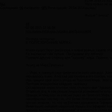
01.04.2015 22:31:
Nur
Чего только не н
Сообщений:
56
Авторитет:
585
Регистрация:
20.04.2014
ищешь!
Фильм " Блеск"
#4
02.04.2015 12:56:04
http://www.mifologija.ru/index.php?kosmos/l4
Легенда четвертая
В ПОТУСТОРОННИХ МИРАХ
Много существует рассказов о жизни разных людей от р
Ее рассказал сам путник. Послушаем эту легенду.
Познаем другую сторону или "изнанку" мира. Поймем, ч
Ухожу из Мира Плотного
... Итак, я покинул свое физическое тело навсегда. Хот
называлось сном. А на сей раз скинул я его совсем, ка
Ибо пришел срок моего ухода из Плотного Мира. Этот
Плотном определена каждому человеку.
Оставленное мною плотное тело служило мне "проводни
Отбросив его, я тем самым лишился возможности жить 
Правда, я пока еще не совсем ушел из Плотного Мира.
газообразных частиц - то, что затем получило название 
прочие энергии - то, что на Востоке называется "эфирн
Имея своей внешней оболочкой только это эфирное те
принять видимость "привидения" и показаться своим бл