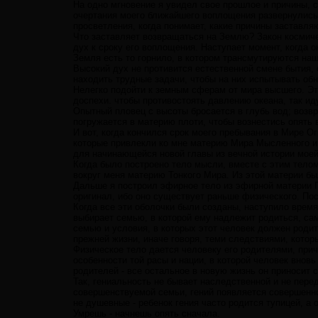
На одно мгновение я увидел свое прошлое и причины, 
очертания моего ближайшего воплощения развернулись 
просветления, когда понимает, какие причины заставляю
Что заставляет возвращаться на Землю? Закон космичес
дух к сроку его воплощения. Наступает момент, когда 
Земля есть то горнило, в котором трансмутируются наш
Высокий дух не противится естественной смене бытия,
находить трудные задачи, чтобы на них испытывать обн
Нелегко подойти к земным сферам от мира высшего. Эт
доспехи. чтобы противостоять давлению океана, так и
Опытный пловец с высоты бросается в глубь вод; возв
погружается в материю плоти, чтобы вознестись опять
И вот, когда кончился срок моего пребывания в Мире О
которые привлекли ко мне материю Мира Мысленного и 
для начинающейся новой главы из вечной истории моей
Когда было построено тело мысли, вместе с этим тело
вокруг меня материю Тонкого Мира. Из этой материи бы
Дальше я построил эфирное тело из эфирной материи П
оригинал, ибо оно существует раньше физического. Пос
Когда все эти оболочки были созданы, наступило вре
выбирает семью, в которой ему надлежит родиться, с
семью и условия, в которых этот человек должен роди
прежней жизни, иначе говоря, теми следствиями, котор
Физическое тело дается человеку его родителями, при
особенности той расы и нации, в которой человек внов
родителей - все остальное в новую жизнь он приносит 
Так, гениальность не бывает наследственной и не пере
совершенствуемой семьи, гений появляется совершенно 
не душевные - ребенок гения часто родится тупицей, а
Умрешь - начнешь опять сначала.