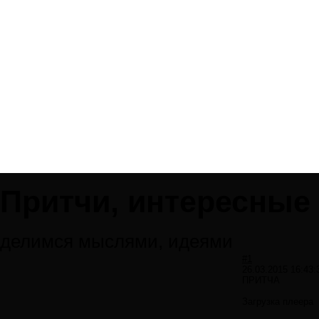
Притчи, интересные 
делимся мыслями, идеями
#1
26.03.2015 16:43:
ПРИТЧА
Загрузка плеера