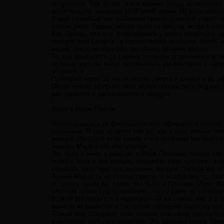
испугаться. Тем более, что в момент ухода из плотного
мной прошла панорама всей моей жизни. Из всех забыты
В мой смертный час выявился преобладающий смысл все
самом деле. Торжественна была та минута, когда я сто
Как хорошо, что все, собравшиеся у моего смертного о
присутствии Смерти - и торжественно молчали. Ничто 
жизни, никто не нарушал покойного течения мысли.
Те, кто врываются со своими личными огорчениями в ти
шумные жалобы могут потревожить умирающего и наруш
оторвался.
Примерно через 36 часов после смерти я вышел и из эф
Оставленное эфирное тело может иногда быть видимо 
распадается и рассеивается в воздухе.
Живу в Мире Тонком
Освободившись от физических тел, эфирного и плотного
реальным. Я сам остался тем же, как и был, только те
эмоций. Овладев этим телом с его органами восприятия 
Тонкого Мира и его обитателей.
Это тело я имел и раньше, в Мире Плотном, только там
тонкого тела я мог желать, выражать свои чувства - эт
скрывать свои чувства, желания, эмоции - теперь же, 
Тонкий Мир есть не столько какое-то особое место, ско
осталось таким же, каким оно было в Плотном Мире. В
плотном плане существования - часто даже не сознавая
Всякий вовлекается в порожденный им самим мир и в т
зависят от развития и состояния сознания. Поэтому ка
Тонкий Мир содержит семь планов или сфер, соответст
и интеллектуального развития. Это деление слоев Тон