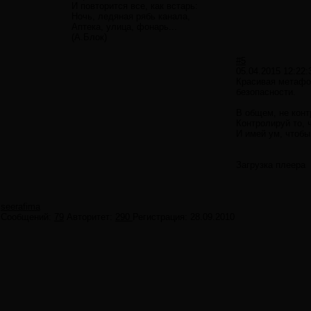
И повторится все, как встарь:
Ночь, ледяная рябь канала,
Аптека, улица, фонарь...
(А.Блок)
#5
05.04.2015 12:22:
Красивая метафо
безопасности.
В общем, не конт
Контролируй то, 
И имей ум, чтобы
Загрузка плеера
seerafima
Сообщений:
79
Авторитет:
290
Регистрация:
28.09.2010