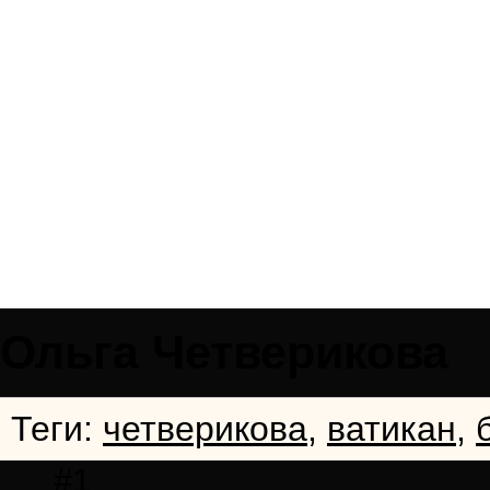
Ольга Четверикова
Теги:
четверикова
,
ватикан
,
#1