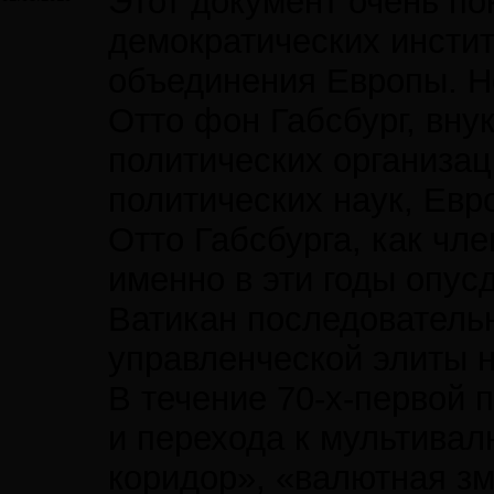
Этот документ очень по
демократических инсти
объединения Европы. Но
Отто фон Габсбург, вну
политических организа
политических наук, Евр
Отто Габсбурга, как чл
именно в эти годы опус
Ватикан последователь
управленческой элиты 
В течение 70-х-первой 
и перехода к мультива
коридор», «валютная з