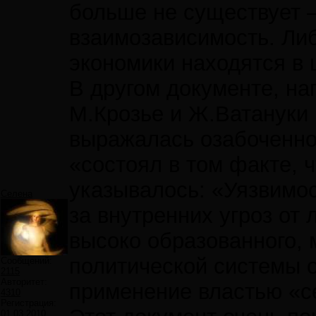
больше не существует –
взаимозависимость. Либ
экономики находятся в 
В другом документе, на
М.Крозье и Ж.Ватануки 
выражалась озабоченнос
«состоял в том факте, 
указывалось: «Уязвимос
Селена
за внутренних угроз от
высоко образованного, 
политической системы 
Сообщений:
2115
Авторитет:
применение властью «се
4310
Регистрация:
01.03.2010