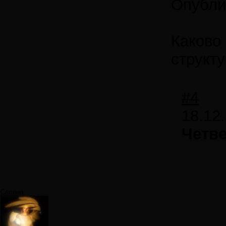
Опубли
Каково
структ
#4
18.12
Четв
Селена