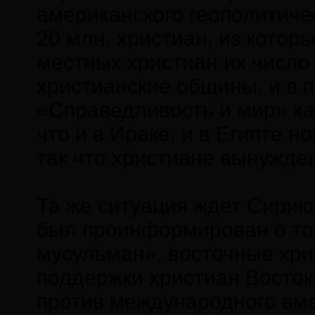
американского геополитиче
20 млн. христиан, из котор
местных христиан их число
христианские общины, и в п
«Справедливость и мир» ка
что и в Ираке, и в Египте 
так что христиане вынужде
Та же ситуация ждет Сирию
был проинформирован о том
мусульман», восточные хрис
поддержки христиан Восток
против международного вме