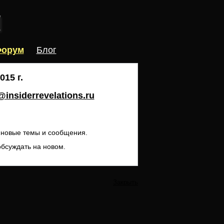
орум
Блог
15 г.
insiderrevelations.ru
ь новые темы и сообщения.
обсуждать на новом.
Закрыть