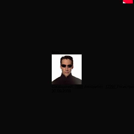
Neo
Сообщений:
7859
Авторитет:
12297
Регистра
30.09.2009