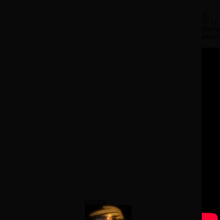
#2
30.12
Викто
работ
Селена