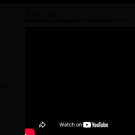
#3
04.01.2014 12:36:03
Ефимов В.А. в Шаймуратово, Малоэтажная Россия
ция: