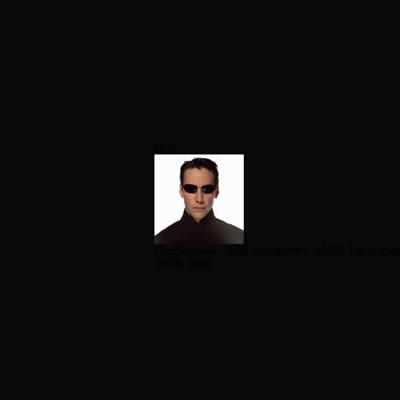
Neo
Сообщений:
7859
Авторитет:
12297
Регистра
30.09.2009