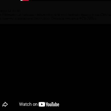
.2013 14:33:40
р Ефимов «на пальцах» объясняет, для чего нужны теракты и как СМИ 
у, причём совершенно бесплатно. Отрывок лекции в ФСБ 2003 г.