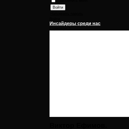
Запомнить меня
Напомнить пароль
Войти
Инсайдеры среди нас
Страницы:
1
Виктор Ефимов.