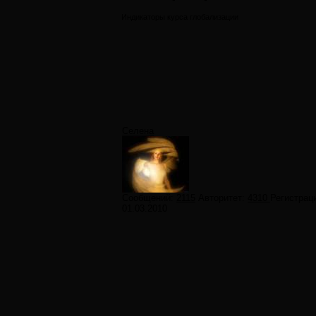
Индикаторы курса глобализации
Селена
Сообщений:
2115
Авторитет:
4310
Регистрац
01.03.2010