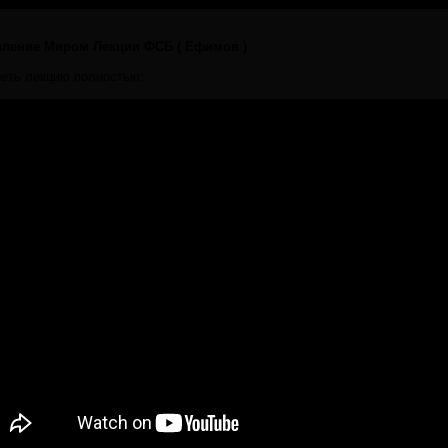
вление Миром Лекции ФСБ ( Ефимов )
еть лекцию полностью: