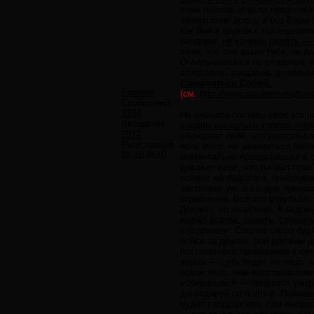
этим песком, и если продолжа
завершение всего, а без Веры
как Вий в церкви с последними
сердцем:
не хочешь делать — 
этим, что оно выше тебя, не д
Оглядываешься по сторонам, и
алкоголем, заедаешь дурмано
становиться Собой.
Forester
(см.
http://www.insiderrevelat
Сообщений:
3244
Но сначала поставь свое эго 
Авторитет:
увидим насколько хорошо игра
7972
убеждают себя, что удовольств
Регистрация:
есть мясо, не заниматься бесп
24.10.2010
моментально превратишься в се
докажет себе, что ты был прав
поймет же бедолага, почесыва
застилает ум, и сердце превр
ограбления. Все это результат
Должен, но не обязан. Каждом
делал всегда: бежать, спешить
что должен. Совсем скоро буде
бойся за других, они должны д
постепенного привыкания к ожи
ждать — суть будет на лицо, 
новое тело, чем восстанавлива
собираешься — придется умере
деградируй по полной. Поймеш
будет государство, сам выбра