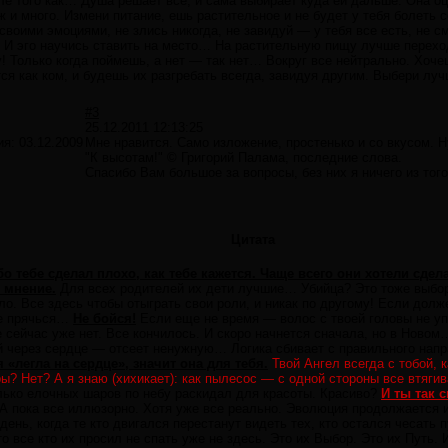
осле того как… Душа решает все, и сама выбирает куда ей дальше. Она 
 и много. Измени питание, ешь растительное и не будет у тебя болеть с
воими эмоциями, не злись никогда, не завидуй — у тебя все есть, не см
. И эго научись ставить на место… На растительную пищу лучше перехо
у! Только когда поймешь, а нет — так нет… Вокруг все нейтрально. Хоч
ся как ком, и будешь их разгребать всегда, завидуя другим. Выбери лу
#3
25.12.2011 12:13:25
ия:
03.12.2009
Мне нравится. Само изложение, простенько и со вкусом. Н
"К высотам!" © Григорий Палама, последние слова.
Спасибо Вам большое за вопросы, без них я ничего из того
Цитата
бо тебе сделал плохо, как тебе кажется. Чаще всего они хотели сдела
 мнение.
Для всех родителей их дети лучшие… Убийца? Это тоже выбор, 
ыло. Все здесь чтобы отыграть свои роли, и никак по другому! Если долже
не прячься…
Не бойся!
Если еще не время — волос с твоей головы не уп
 сейчас уже нет. Все кончилось. И скоро начнется сначала, но в Ново
через сердце — отсеет ненужную… Логика сбивает с правильного напра
«легла на сердце», значит она для тебя.
Твой Ангел всегда с тобой,
ы? Нет? А я знаю (хихикает): как пылесос — с одной стороны все втягив
ько елочных шаров по небу раскидал для красоты. Красиво?
И ты так 
 пока все иллюзорно. Хотя уже все реально. Эволюция продолжается и 
день, когда те кто двигался перестанут видеть тех, кто остался чесать 
о все кто их просил не спать уже не здесь. Это их Выбор. Это их Путь.