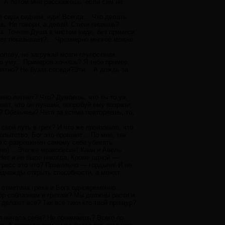
ят. А потом мне расскажешь, если сам не
 Не сиди сиднем, иди! Всегда… Что делать
ь. Не говори, а делай. Стихи пишешь?
а. Точнее Душа в чистом виде, без примеси:
цвет показывает?… Чрезмерно многое можно
голову, не загружай мозги глупостями:
 по уму…Примеров хочешь? Я тебе пример.
онятно? Не бузят соседи?Эти… А дождь за
янно липнет? Что? Думаешь, что ты то уж
ает, что он лучший, попробуй ему возрази,
? Обезьяны? Чего за всеми повторяешь, то,
свой путь в грех? И что же произошло, что
бопытство, Бог это прощает… По мне, так
о с разрешения самому себе убивать
 мне)… Это же мракобесие! Каин и Авель
Нет и не было никогда. Кроме одной —
ресс это что? Правильно — гордыня! И не
 однажды открыть способности, а может
ть отметина греха и Бога одновременно…
ор соблазнам и грехам? Мы должны расти и
 делают все? Так все таки кто твой пращур?
я начала себя? Не понимаешь? Всего по-