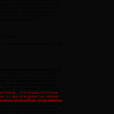
оценивает сама до чего ты дошел… Что
ердце, да и диабет пройдет, если есть.
отри на других, все в тебе! Не нужно
дить сейчас. Ты уже? Молодец! Не
ешь будет все хорошо, а захочешь —
чше хорошо (хихикает)…»
0
у и смысл!
 что написал сегодня не знал.(с) Ne_On
0
ть как лучше. Все есть урок. Тебе их,
как и жертва. А все вместе урок. И
н погибнуть, значит так оно и будет,
адет там, где всех разорвет на куски…
м… Смотри на миражи, они подскажут…
вления. Она опирается на страхи и
 как Солнце… А ты знаешь что Солнце
ает, а с другой выдувает как хороший
сможешь когда-нибудь, когда найдешь
ее не остановить ничем, все меняется,
пузо. И те кто чешет свое самолюбие,
 И нужно отдать им должное: махнуть по