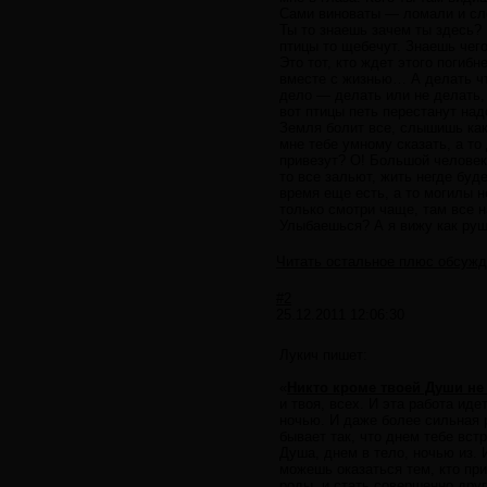
Сами виноваты — ломали и сло
Ты то знаешь зачем ты здесь?
птицы то щебечут. Знаешь чег
Это тот, кто ждет этого погиб
вместе с жизнью… А делать чт
дело — делать или не делать,
вот птицы петь перестанут на
Земля болит все, слышишь как
мне тебе умному сказать, а то
привезут? О! Большой человек!
то все зальют, жить негде бу
время еще есть, а то могилы н
только смотри чаще, там все 
Улыбаешься? А я вижу как ру
Читать остальное плюс обсужд
#2
25.12.2011 12:06:30
Лукич пишет:
«
Никто кроме твоей Души не
и твоя, всех. И эта работа ид
ночью. И даже более сильная р
бывает так, что днем тебе вст
Душа, днем в тело, ночью из. 
можешь оказаться тем, кто пр
роды, и стать совершенно друг