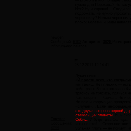
— кто-то и в них попадает, п
нужно для Перехода? Не так уж
Нет? Ну и хорошо!… Следи за с
подрожать, не нужно угрожать
через силу? Нельзя через сил
плохо: болезни и беды навалят
newgen
Сообщений:
6193
Авторитет:
3628
Регистрац
infinitum-ego balance
#4
25.12.2011 12:14:41
Лукич пишет:
«
И прости всех, кто когда-ли
им твой… Нет плохих — есть
тебе, раз тебе это показано б
трясись не трясись, прячься 
Как говорят — Карма… Но и ее
Но всю информацию пропускай 
«случаи»…
Если информация 
это другая сторона черной дыр
стекольщик планеты.
Ишь скол
Forester
Себя…
И будет два Солнца… А
Сообщений:
и ты не стой… Скоро настанет 
3244
ублажая плоть — не поймут, чт