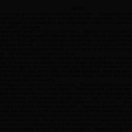
Цитата
ему знаешь, а боишься в этом сознаться даже себе?… Жадничать не нужн
елются — Души изучают, а ты их своим неверием разгоняешь. Гроза за э
ак на уроке естествознания — все на примерах: и горы поют, и камни п
и воплоти, твое будет…
еревья зимой цветут? А все уже получилось… Переход. Гул уходящего 
ает соль. Не будет никакого Перехода для многих. Так и пройдет все как
обрался? Учить здесь нужно! И здесь хорошо! Чего там не видел? Кто и
есь будет веселей… Так и точно: здесь веселей, если ты здесь. Понять
 уже живешь между двумя Мирами, многие там за окном тебя уже не вид
ие… Как это будет? А для меня это было.
ым днем, и тех кто выпадает из корзины еще больше, но их не очень то и
птицы, то голоса во сне, зовущие в начало китами…И дельфины, своими 
 нет для других, но ты есть для себя, это они для тебя исчезли. И ниче
ку все иначе: небо более синее, или более оранжевое, гроза сильнее и
что где-то происходит, но не веришь своим глазам, а ждешь: все будет
ошу, доктор рядом! (хихикает)…
 по указке: что есть, что пить, с кем спать… Вода меняется, и постепен
 все больше плюс, твой выбор Жажда?… Говори с водой, она тебе помо
ывает моментального — это крах. Ломается если быстро. Но видишь же,
онять плохое: страх, сомнение, бездействие и… Крах — это страх твоег
стрее света, поэтому то и нет ничего странного в том, что есть… Уже
е нужно считать по головам — нужно Жить… Проснись окончательно и в
округ тебя остались те, кто думает так же как ты? А где другие? Где а
 с верхнего этажа? Или у тебя это все есть? Вот и пошло деление по с
тех, кто хочет спать - Жатва? Осень пришла, пора собирать урожай, а 
у колосу, и голос уже утонул в гуле встревоженных сот… Под снег что-
ошлом осенью цвело по кругу? Нет! Все получается…Жатва будет, но не