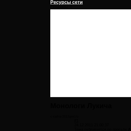
Ресурсы сети
Страницы:
1
Монологи Лукича
с сайта 2012god.ru
#1
24.12.2011 21:00:37
Тема публикуется по просьбе
A