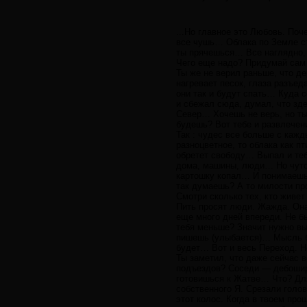
...Но главное это Любовь. Поч
все чушь… Облака по Земле ст
ты прячешься… Все наглядно, к
Чего еще надо? Придумай сам 
Ты же не верил раньше, что д
нагревает песок, глаза разъед
они так и будут спать… Куда с
и сбежал сюда, думал, что зд
Север… Хочешь не верь, но ты
будешь? Вот тебе и развлечен
Так : чудес все больше с кажд
разноцветное, то облака как 
обретет свободу… Выпал и тебя
дома, машины, люди… Но чуточ
картошку копал… И понимаешь, 
так думаешь? А то милости пр
Смотри сколько тех, кто живет
Пить просят люди. Жажда. Она
еще много дней впереди. Не б
тебя меньше? Значит нужно выг
пишешь (улыбается)… Мысль бы
будет… Вот и весь Переход. Н
Ты заметил, что даже сейчас в
подъездов? Соседи — дебоширы
готовишься к Жатве… Что? Для 
собственного Я. Срезали голов
этот колос. Когда в твоем пр