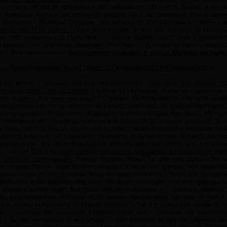
ть стоять, то так по крупицам и рассыплешься… Все есть Выбор, и он з
 с помощью науки и расчетливого разума так и застрянешь в тонкой ще
 петухами… Выбирай сердцем, оно никогда не врет! Боишься? Начни с ма
не делай. И не бойся!…
Ты в угол уперся, а твое эго, которое ты пишеш
ает тебе осознать это. Путь прост… Точное Выбор прост: бери и делай от 
 видишь, что другие не замечают, что скоро… А чтобы не было страшно,
м… Все закончилось!
Эксперимент подошел к концу. Больше не надо 
ions.ru/forum/messages/forum17/topic1800/message50514/#message50514)
на его место… Услышит тот, кто уже проснулся…
Когда те, кто должен ок
ли свои роли… Но не спеши!
Ступень за ступенью, чтобы не сорваться… 
ия ведут… А к чему они ведут? Странно. Но получается, что если сказат
орядочным сексом он очистит не только свое тело, но и воспитает свою 
ктанта «не от Мира сего», зовущего не понятно куда. Как быть? Не гов
? Наверное так. Но говорить стоит все равно, ведь кто-то и услышит. У
я свое толстое брюхо, что это он в секте: самой большой и безжалостн
ащается в бычье… И случайно случаются «случайности», пытаясь застав
 деградации. Это Небеса пытаются вернуть расплывшееся тело к исполне
у — свое!
Вот и ты меня сейчас слушаешь и киваешь, а проснешься завт
, злиться, сплетничать.
А когда будешь Жить? Ты для чего здесь? Это не
т поздно. Начни, ведь ничего сложного в этом нет: делать, что нравиться
елать то же то, что должны. Кому-то нравиться есть? Пусть ест до рвоты
ревшему и бесформенному телу. Не будет отговорок: это все природа ви
а значит и выбор будет быстрым: или продолжаешь и … Дальше понятно.
ть изуродованное, поэтому, если хочешь пройти туда, где еще не был в
ть, чтобы выпрыгнуть из старой обертки… Так и с пьющими: зачем по чу
ь — бросишь без заговоров и прочей чуши, нет — сгинешь как и миллион
л… Ты вот не пьешь? И не куришь?… Не печалься за других, научись за