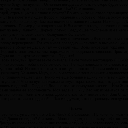
 выбрать то, что ведет вверх. Но почему то все выбирают сам знаешь, чт
чужие будут не нужны… Отличная погода за окном, но скоро будет совсе
 дождь, и заструятся кровавые ручьи. Чьи? Сам знаешь…
юдей, стремящихся к славе и почету? Во что бы то ни стало стремящих
и… Не в почете у людей Добро и Покаяние с Любовью! Мир за окном всег
кажу тебе по секрету. Там все подчинено манне и наживе. На живца… Ли
уважением. Пример для подражания. И Вы лезете в гору, наступая на г
вет по нему. Живет?… Дурной лозунг. Следующее поколение из-за него
чуть-чуть и человек станет бездушным болваном…
 того, чтобы показывать разницу между физическим и Духовным, они тож
 голову перевернули! Тот кто живет праведно — сектант, а выпивающи
октор в обиду не даст, А там — съедят на… Всем руководит гордыня… 
 Нормой станет алкоголизм, наркомания и поедание младенцев. Простит
? Одни пи…сы кругом останутся… Гордыня!…
 всех вернуть? Протрезвейте сначала! Пейте только настоящую ЛЮБОВЬ
к, как хочешь, чтобы к тебе относились. Не ищи подвоха в их словах и 
дет за тобой. Но секрет в том, что нет уже плохого. Ты сам себе его п
(хихикает). Улыбнись Миру, и он обязательно тебя обнимет и приласкает
Но гордыня мешает, да? Нужно же еще больше машину купить или дом т
что делать? Мне не нужны никакие стимуляторы, кроме тех, что дает мн
ановись и сделай… Гордыня! Дальше только самоуничтожение… Или Жизн
Вами задача ее восстановить. Моя задача… Учу Вас как избавиться от г
ы это понять. Понять что пора. Дорога открыта, и может это я Ваш Спа
те расстаться с гордыней!… Так и я думаю, что нет разницы между нами
Цитата
, это не я с ума спятил, это Вы. Чего? Улыбаешься… Ну конечно, мозги
а? Давно ее видел? А я видел. Многое видел, но не скажу тебе, потому,
ждь из крови твоей по крыше каплями стучит, дни оставшиеся до бол
шь? И они тоже пусть готовятся… А мне не страшно — я уже не живу. Не ж