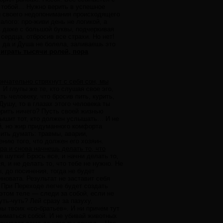
а тобой… Нужно верить в успешное
ли своего недопонимания происходящего
лого: про-живи день не логикой, а
ь даже с большой буквы, подчеркивая
сердца, отбросив все страхи. Но нет!
 да и Душа не болела, заливаешь это
играть тысячи ролей, пора
ончательно стряхнут с себя сон, мы
И глупы же те, кто слушая свое эго,
ь человеку, что бросив пить, курить,
Душу, то в глазах этого человека ты
орить ничего? Пусть своей жизнью
слышит тот, кто должен услышать… И не
ой, но жир придуманного комфорта
ить думать: травмы, аварии,
нию того, что должен его хозяин.
ра и снова начнешь делать то, что
 шутки! Брось все, и начни делать то,
, и не делать то, что тебе не нужно. Не
, до посинения, тогда не будет
новата. Результат не заставит себя
 При Переходе легче будет создать
 этом теле — следи за собой, если не
ть-чуть? Лей сразу за пазуху,
ы твоих «со-братьев». И ни причем тут
ниматься собой. И не убивай животных