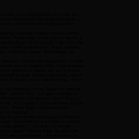
о там, да и конкурировать не с кем, это
то из Ангельских перьев молнии мечет, а
олзают, и реки в молоко превращаются.
парохода. Индейцы ломают стрелы, шаман
 и шло. Мыши будут котам хвосты грызть, а
сцелять будет? Я же говорю: я был уже там
 чтобы, нужно попробовать…Вода, зеркала,
ят, а меня не слышат. Вытаскивать их
 замечают, потому как чудеса есть. То небо
спинами уже не удержат небо, когда монашка
го не изменилось вроде, все как и раньше:
 молний больше, соседи переехали, пока ты
 раз! А на два уже ты совсем не ты… Ты не
но с ней меняешься и ты. Воды все меньше.
жет… Когда? Уже… Сегодня и завтра, и
 что хорошего уже больше стало? Или для
о эго. Ты эго даже с большой буквы всегда
 есть… И еще будет. Придумай сам и
от он Переход.
лкаши на лестничных площадках? Старухи у
лоям. Твой слой тот, в котором ты сейчас
ты как думал?… “Сенокос” это потеря
ли все пойдет? Жалко! Ведь так долго рос
 все в ней поучаствуют… Вот выйдешь на