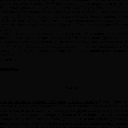
мали, а строить кто будет? Я? Мне это не надо, я здесь для другого…
 Вот, только улыбаться и умеешь, а делать кто будет? Мама твоя? Она
о говорят? Есть хочешь? Пить? Чего пьешь? Амброзию… Что? Когда Мир
нет, а я нет. Я не жду, я знаю — все будет хорошо… Пока ты ждешь, что 
о? Жить! Я вот живу…Вижу? Если скажу, снова в сумасшедшие запишите
 крови то много с дождем уйдет в Землю… Осенью плохо будет. Все сло
долго…
 стонет, а кровь капает звонко так, а все мимо… Чем занимаешься то?
 доктор поймет, что я не вру… Не куришь? Это правильно. Дураки только
… Многих скоро сюда привезут, места только занимать заранее надо, а 
дет… А я живу!…Серьезно? Я всегда серьезен — это ты улыбаешься… Мат
екому копать будет… Солнцу не жарко уже, осень, новое время на подхо
написано…
шится Мир…
ения здесь
Цитата
 сможет принять решение о Переходе. Это ее выбор.
С самого рожден
ет всегда: и днем, когда ты бегаешь по своим так называемым делам, и н
абота, чем днем. Бывает так перетрудится Душа за ночь, что утром каж
речается то, что ты видел во сне, и так не хочется верить, что это ре
И зачем это нужно? А нужно. Твоя Душа еще не вспомнила откуда она, и
ишел из других измерений? Но не важно откуда ты, важно почему сейчас
им, не теряя своего Я.
Урожай созрел. Но не всем дано… Я тебе уже гов