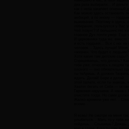
намешано в нас, и твоя задача
два раза выбирали… И деньги 
как с неба закапает огненный
Как можно здесь остановить л
амбиций, а по иному — гордын
выживание. Поэтому я здесь, с
оббирании, пользуется у Вас 
Чей лозунг? И большинство жи
главное Дух почти умер. Еще 
И церковники туда же: вместо
и есть гордыня… Все с ног на
человек… Здесь лучше! Меня д
«жизни». Что будет с людьми?
Хотя какие там детские сады
Спрашиваешь, что делать? Как
тебе уже: относись к людям та
плохого — оно обязательно при
ты твАришь. А должен Творить 
ждать. Делай! Бери и делай… 
этой палате, если ты знаешь, 
Хватит бегать от Себя — ост
Гармония нарушена. А наша с 
очистите тогда. Но сами должн
Жалко времени уже нет… Спеши
всеми…
Я есмь! Не смотри на меня так
улыбаться… Мать то у тебя жив
пойдешь… Слышишь? Дождь. До
мне в глаза. Кого ты там види