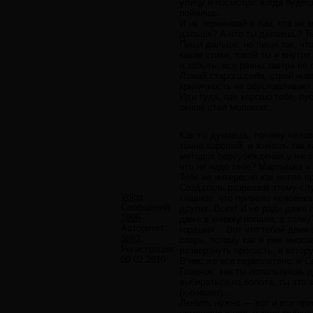
улицу и посмотри, когда будеш
поймешь…
И не переживай о том, что не 
дальше? А что ты делаешь? Ты
Пиши дальше, но пиши так, что
какие стихи, такой ты и внут
и забыть, все равно завтра не
Ломай старого себя, строй нов
критичность не обуславливает
Иди туда, где хорошо тебе, пу
окном стал молоком…
Как ты думаешь, почему челов
точно хороший, и живешь так к
методов переубеждения у него
что не надо тебе? Мартышка и 
Тебе не интересно как могло п
Создатель разрешил этому слу
Volga
главное, что привело человек
Сообщений:
других. Всех! И не ради даже 
1996
даже в книжку попали, а толк
Авторитет:
гордыня… Вот что тобой движе
3882
спорь, потому как я уже мног
Регистрация:
разверзнуть пропасть, в котор
09.02.2010
В нас же все переплетено: и С
Главное: как ты используешь 
выбираться из болота, ты это 
(хихикает)…
Любить нужно — вот и вся при