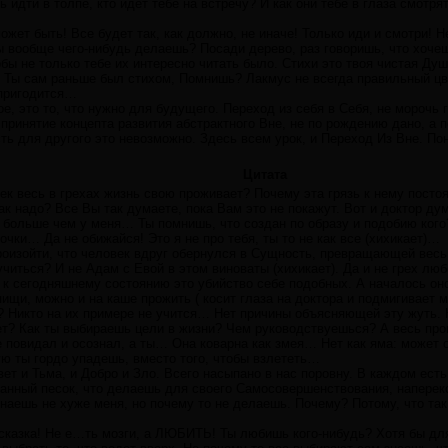
ь идти в толпе, кто идет тебе на встречу? И как они тебе в глаза смотр
может быть! Все будет так, как должно, не иначе! Только иди и смотри!
 вообще чего-нибудь делаешь? Посади дерево, раз говоришь, что хочеш
бы не только тебе их интересно читать было. Стихи это твоя чистая Душ
ри. Ты сам раньше был стихом, Помнишь? Лакмус не всегда правильный 
 пригодится…
ое, это то, что нужно для будущего. Переход из себя в Себя, не морочь 
 принятие концепта развития абстрактного Вне, не по рождению дано, а
сть для другого это невозможно. Здесь всем урок, и Переход Из Вне. П
Цитата
ек весь в грехах жизнь свою проживает? Почему эта грязь к нему посто
ак надо? Все Вы так думаете, пока Вам это не покажут. Вот и доктор дум
 больше чем у меня… Ты помнишь, что создан по образу и подобию кого
очки… Да не обижайся! Это я не про тебя, ты то не как все (хихикает)…
роизойти, что человек вдруг обернулся в Сущность, превращающей весь 
читься? И не Адам с Евой в этом виноваты (хихикает). Да и не грех лю
а к сегодняшнему состоянию это убийство себе подобных. А началось он
пищи, можно и на каше прожить ( косит глаза на доктора и подмигивает
у? Никто на их примере не учится… Нет причины объясняющей эту жуть. 
т? Как ты выбираешь цели в жизни? Чем руководствуешься? А весь прог
ое повидал и осознал, а ты… Она коварна как змея… Нет как яма: может
ую ты гордо упадешь, вместо того, чтобы взлететь…
вет и Тьма, и Добро и Зло. Всего насыпано в нас поровну. В каждом ес
данный песок, что делаешь для своего Самосовершенствования, наперек
знаешь не хуже меня, но почему то не делаешь. Почему? Потому, что так
сказка! Не е…ть мозги, а ЛЮБИТЬ! Ты любишь кого-нибудь? Хотя бы дл