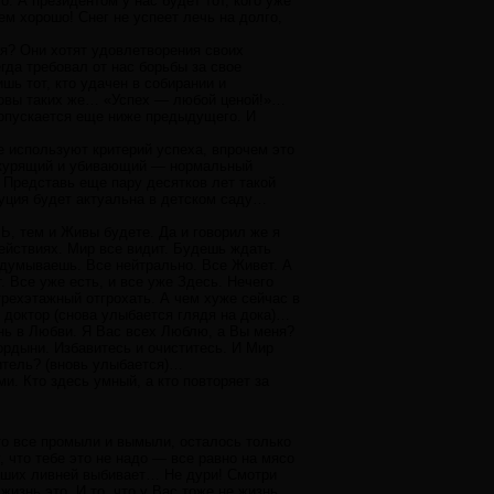
о. А президентом у нас будет тот, кого уже
м хорошо! Снег не успеет лечь на долго,
ся? Они хотят удовлетворения своих
да требовал от нас борьбы за свое
шь тот, кто удачен в собирании и
оловы таких же… «Успех — любой ценой!»…
 опускается еще ниже предыдущего. И
е используют критерий успеха, впрочем это
й, курящий и убивающий — нормальный
Представь еще пару десятков лет такой
уция будет актуальна в детском саду…
, тем и Живы будете. Да и говорил же я
действиях. Мир все видит. Будешь ждать
ридумываешь. Все нейтрально. Все Живет. А
. Все уже есть, и все уже Здесь. Нечего
рехэтажный отгрохать. А чем хуже сейчас в
е доктор (снова улыбается глядя на дока)…
ь в Любви. Я Вас всех Люблю, а Вы меня?
ордыни. Избавитесь и очиститесь. И Мир
ситель? (вновь улыбается)…
. Кто здесь умный, а кто повторяет за
 то все промыли и вымыли, осталось только
 что тебе это не надо — все равно на мясо
ьших ливней выбивает… Не дури! Смотри
изнь это. И то, что у Вас тоже не жизнь.