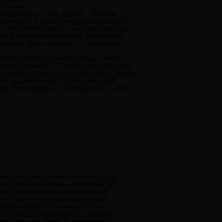
 Не скажу…
 уже сделала — тебя, дурака… Ишь как
 погибнет? А почему он должен погибнуть?
вот оно уже на пороге — оно мимо проходит,
. Я не хочу. Надоело мне. Ваше теперь
мается. Денег не жалко — они не нужны, а
 Живешь? А! Ну улыбайся дальше, нечего
 курят (хихикает)… Знаешь кого скоро сюда
то драться будут из-за сухого места. Дожди
ь то давно видел? Сходи к ней, пока
де. Всех увидишь, кого рядом нет, в небо
0
ия здесь она готовится к этому. И моя
очью, когда ты «спишь». Не веришь? И
ется, что всю ночь таскал мешки. И
ально… Туда — сюда всю Жизнь снует
 зачем пришла? Ты знаешь, что ты
!
Ты здесь чтобы пережить с Землей
орил раньше. Песок. Все ссыпается с