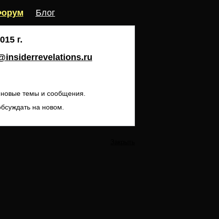
орум
Блог
15 г.
insiderrevelations.ru
ь новые темы и сообщения.
обсуждать на новом.
Закрыть