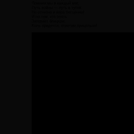
Помним мы в каждый миг,
Путь войны — путь в тупик.
Но отчизна и вера бесценны!
И по тем, кто опять
Затевает блицкриг,
Коль придется, ответим прицельно!