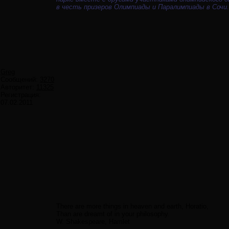
в честь призеров Олимпиады и Паралимпиады в Сочи.
Greg
Сообщений:
3270
Авторитет:
11325
Регистрация:
07.02.2011
There are more things in heaven and earth, Horatio,
Than are dreamt of in your philosophy.
W. Shakespeare, Hamlet