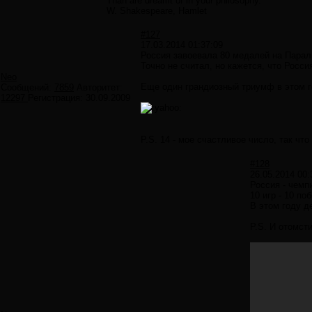
Than are dreamt of in your philosophy.
W. Shakespeare, Hamlet
#127
17.03.2014 01:37:09
Россия завоевала 80 медалей на Парал
Точно не считал, но кажется, что Росс
Neo
Еще один грандиозный триумф в этом го
Сообщений:
7859
Авторитет:
12297
Регистрация:
30.09.2009
P.S. 14 - мое счастливое число, так ч
#128
26.05.2014 00:
Россия - чемп
10 игр - 10 по
В этом году д
P.S. И отомст