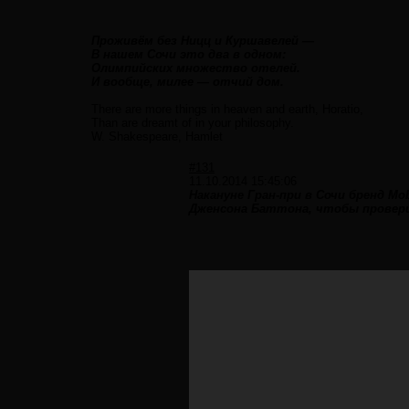
Проживём без Ницц и Куршавелей —
В нашем Сочи это два в одном:
Олимпийских множество отелей.
И вообще, милее — отчий дом.
There are more things in heaven and earth, Horatio,
Than are dreamt of in your philosophy.
W. Shakespeare, Hamlet
#131
11.10.2014 15:45:06
Накануне Гран-при в Сочи бренд Mo
Дженсона Баттона, чтобы провери