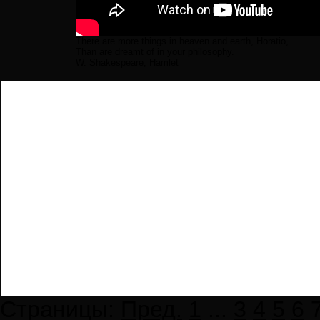
There are more things in heaven and earth, Horatio,
Than are dreamt of in your philosophy.
W. Shakespeare, Hamlet
Страницы:
Пред.
1
...
3
4
5
6