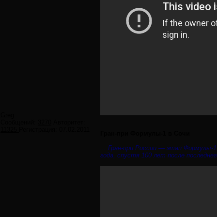
Greg
Сообщений:
3270
Авторитет:
11325
Регистрация:
07.02.2011
Гран-при Формулы-1 в Сочи
... Гран-при России — этап Формулы-
года, спустя 100 лет после последнег