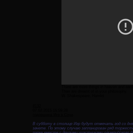
There are more things in heaven and earth
Than are dreamt of in your philosophy.
W. Shakespeare, Hamlet
#132
07.02.2015 16:59:28
годовщинa Игр в Сочи
В субботу в столице Игр будут отмечать год со дня
зачете. По этому случаю запланирован ряд торжес
парке вместе с другими участниками олимпийского 