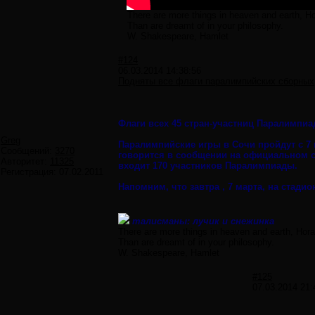
There are more things in heaven and earth, Ho
Than are dreamt of in your philosophy.
W. Shakespeare, Hamlet
#124
06.03.2014 14:38:56
Подняты все флаги паралимпийских сборных
Флаги всех 45 стран-участниц Паралимпиа
Greg
Паралимпийские игры в Сочи пройдут с 7 
Сообщений:
3270
говорится в сообщении на официальном с
Авторитет:
11325
входит 170 участников Паралимпиады.
Регистрация:
07.02.2011
Напомним, что завтра , 7 марта, на стад
талисманы: лучик и снежинка
There are more things in heaven and earth, Hora
Than are dreamt of in your philosophy.
W. Shakespeare, Hamlet
#125
07.03.2014 21: