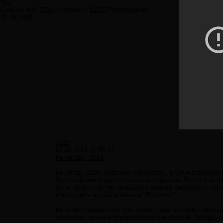
Neo
Сообщений:
7859
Авторитет:
12297
Регистрация:
30.09.2009
#129
02.06.2014 20:55:27
Кинотавр - 2014
Кинотавр 2014: открытие состоялось в Сочи в воскрес
Олимпийские игры, состоялось открытие 25-ого фести
день принес гостям большой сюрприз, оказалось, что
посмотреть на сайте канала "Россия-1".
Конечно, знаменитый фестиваль, где чествуют кинока
оказалась почти вся российская кинобратия. Звезды п