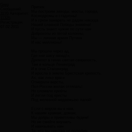
Greg
Припев:
Сообщений:
Мы построим заводы, мосты, города,
3270
Авторитет:
Космодромы и стадионы!
11325
И в грязи замарать не дадим никогда
Регистрация:
Нашей славной Победы знамёна!
07.02.2011
И пусть знают чужие по сути нам
Доброхоты из пятой колонны,
Мы — личная армия Путина
И нас миллионы!
Мы прошли через ад,
Где «ни шагу назад!»,
Дремлет в генах святая свирепость,
Там в кольце Ленинград
И в огне Сталинград
И вросла в землю Брестская крепость.
Ах, как лихо враги
Отмеряли версты,
Пол-России желая оттяпать!
Но сломали хребты
И легли под кресты
Под железной медвежьею лапой!
Если с миром вы к нам,
К нашим храмам, домам,
Мы добры и приветливы будем!
Но не смейте внушать
И навязывать нам
То, что мы никогда не полюбим.