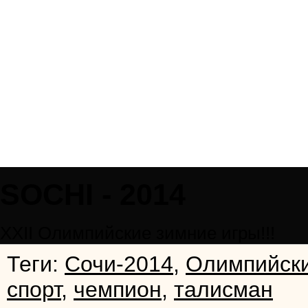
SOCHI - 2014
XXII Олимпийскиe зимниe игры!!!
Теги:
Сочи-2014
,
Олимпийски
спорт
,
чемпион
,
талисман