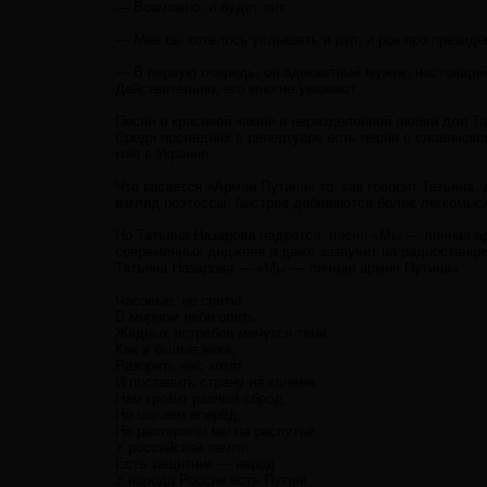
— Возможно, и будет хит.
— Мне бы хотелось услышать и рэп, и рок про президе
— В первую очередь, он адекватный мужик, настоящий 
Действительно, его многие уважают.
Песни о красивой жизни и неразделенной любви для Т
Среди последних в репертуаре есть песни о славянско
мае в Украине.
Что касается «Армии Путина» то, как говорит Татьяна,
взгляд поэтессы, быстрее добиваются более легкомыс
Но Татьяна Назарова надеется, песня «Мы — личная а
современных диджеев и даже зазвучит на радиостанци
Татьяна Назарова — «Мы — личная армия Путина»
Часовые, не спать!
В мирном небе опять
Жадных ястребов мечутся тени.
Как в былые века,
Разорить нас хотят
И поставить страну на колени.
Нам грозит разный сброд,
Но шагаем вперёд,
Не растеряны мы на распутье.
У российской земли
Есть защитник — народ.
У народа России есть Путин!