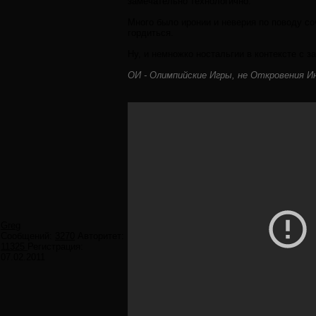
замечательно технологично.
Много было иронии и неверия по поводу со
гордиться.
Ну, и немножко ностальгии в контексте с з
ОИ - Олимпийские Игры, не Откровения И
Greg
Сообщений:
3270
Авторитет:
11325
Регистрация:
07.02.2011