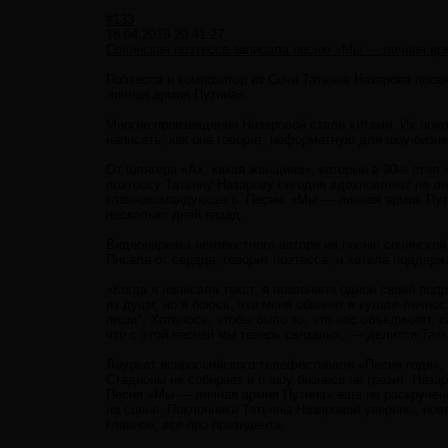
#133
18.04.2015 20:41:27
Сочинская поэтесса записала песню «Мы — личная ар
Поэтесса и композитор из Сочи Татьяна Назарова пос
личная армия Путина».
Многие произведения Назаровой стали хитами. Их поют
написать, как она говорит, неформатную для шоу-бизн
От шлягера «Ах, какая женщина», который в 90-е стал
поэтессу Татьяну Назарову сегодня вдохновляют не ли
главнокомандующего. Песню «Мы — личная армия Путин
несколько дней назад.
Видеонарезка неизвестного автора на песню сочинской 
Писала от сердца, говорит поэтесса, и хотела подде
«Когда я написала текст, я позвонила одной своей подр
из души, но я боюсь, что меня обвинят в культе личнос
пиши". Хотелось, чтобы было то, что нас объединяет, к
что с этой песней мы теперь связаны», — делится Тат
Лауреат всероссийского телефестиваля «Песня года», 
Стадионы не собирает и о шоу бизнесе не грезит. Наза
Песня «Мы — личная армия Путина» еще не раскручена,
на сцене. Поклонники Татьяны Назаровой уверены, нов
главное, все про президента.