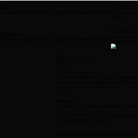
#121
Neo
23.02.2014 2
Сообщений:
7859
Авторитет:
12297
Регистрация:
30.09.2009
Молодцы! Вс
Ура!!!
#122
23.02.2014 23:
ZEMELEcom
Я, сидя у мон
Сообщений:
1015
Авторитет:
1343
Регистрация:
06.09.2011
трансляции)))
#123
23.02.2014 23:01:45
ZEMELEcom пишет:
Это просто невероятно, сцена с мишкой со
советским и нашим сегодняшним 23 Года, 
невероятно...Жаль, очень жаль
ZEMELE,
это не вина, это, когда за державу сжимает
Когда мишка 80-х улетел со стадиона под 
его "приземлили" на отдых.
Символы Сочинской Олимпиады - 2014 дела