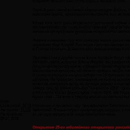
поприветствовали присутствующих и показали себя.
Первый день кинофестиваля открыл не один фильм, ка
короткометражек, представленных совсем еще молод
Кроме того, этот день запомнился вручением первых 
бескомпромиссную гражданскую позицию" приз от пре
является заслуженным деятелем искусств Российской
Жюри в нынешнем году возглавил не менее талантливы
нынешнем году Андрей Звягинцев получил премию на 
с Олегом Негиным. И именно этот фильм закроет Кино
Уже известны и другие члены жюри, которые будут по
Колокольников, артистка Елена Лядова. сыгравшая г
продюсер Сергей Шумаков, сценарист Денис Родимин.
Министерства культуры, не сможет прибыть на фести
В главном конкурсе за приз поборются 14 фильмов, п
дебютом. По традиции, жюри вручит не только основн
мужскую и женскую роли, за лучшую музыку и сценари
Между тем, во время открытия "Кинотавра 2014" прош
в киноленте станет режиссером. После того, как Родн
однин приз - "За веру в предлагаемые обстоятельства
Greg
Сообщений:
3270
Напомним, в прошлом году триумфатором Кинотавра с
Авторитет:
11325
Хабенский. Фильм собрал сразу четыре награды, в то
Регистрация:
за лучшую музыку и от жюри кинопрокатчиков.
07.02.2011
Открытие 25-го юбилейного открытого российс