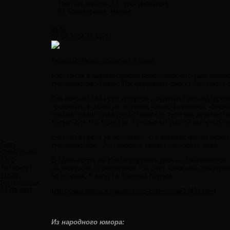
Than are dreamt of in your philosophy.
W. Shakespeare, Hamlet
#130
07.08.2014 18:52:13
Туристы "Невы" отдохнут в Сочи
Ростуризм и администрация Краснодарского края разраб
туроператора «Нева». Пострадавшие смогут бесплатно о
Как пояснил Министр курортов и туризма Краснодарског
проживать в одной из гостиниц нового комплекса «Барх
отдыха свыше семи дней стоимость тура при двухместно
только для тех туристов, которые не смогли вылететь н
Евгений Куделя не исключил, что администрация может
Greg
туроператоров. Этот процесс займет несколько дней.
Сообщений:
3270
В администрации Краснодарского края не сомневаются, ч
Авторитет:
на экскурсии, в ресторанах. За счет налоговых поступл
11325
во вторник, 5 августа, Евгений Куделя.
Регистрация:
07.02.2011
http://www.atorus.ru/news/press-centre/new/27431.html
Из народного юмора: