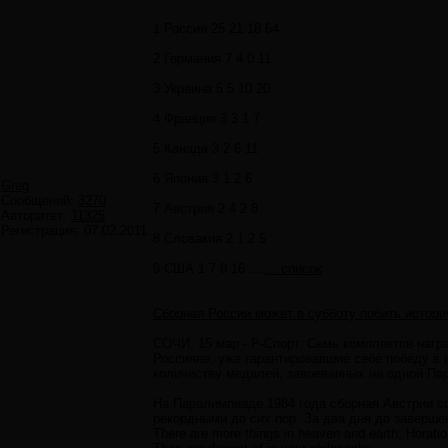
1 Россия 25 21 18 64
2 Германия 7 4 0 11
3 Украина 5 5 10 20
4 Франция 3 3 1 7
5 Канада 3 2 6 11
6 Япония 3 1 2 6
Greg
Сообщений:
3270
7 Австрия 2 4 2 8
Авторитет:
11325
Регистрация:
07.02.2011
8 Словакия 2 1 2 5
9 США 1 7 8 16 ....
... список
Сборная России может в субботу побить истор
СОЧИ, 15 мар - Р-Спорт. Семь комплектов нагр
Россияне, уже гарантировавшие себе победу в
количеству медалей, завоеванных на одной Па
На Паралимпиаде 1984 года сборная Австрии соб
рекордными до сих пор. За два дня до завершен
There are more things in heaven and earth, Horatio