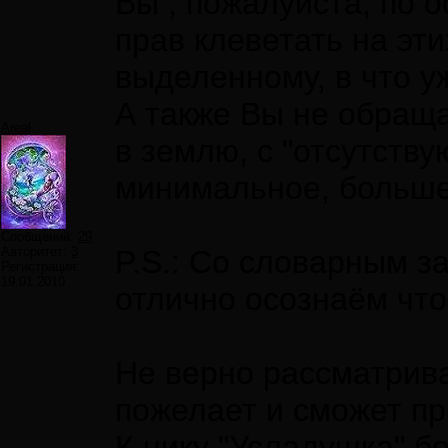
Вы , пожалуйста, по 
прав клеветать на эт
выделенному, в что у
А также Вы не обраща
Areal
в землю, с "отсутств
минимальное, больше
Сообщений:
29
Авторитет:
3
P.S.: Со словарным з
Регистрация:
19.01.2010
отлично осознаём что
Не верно рассматрива
пожелает и сможет пр
К нику "Усладушка" б