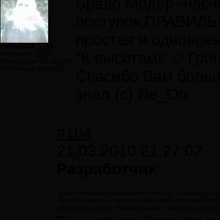
Браво Модер -насч
поступок,ПРАВИЛЬНЫ
простая и одновре
Сообщений:
6193
"К высотам!" © Гри
Авторитет:
3628
Регистрация:
03.12.2009
infinitum-ego balance
Спасибо Вам большо
знал.(с) Ne_On
#104
21.03.2010 21:27:02
Разработчик
Душа человека захватывается просто, сначала услад
Администраторы сами начинают нести рекламу ресурс
чёрт(да да чёрт) с такими людьми, просто не нужно 