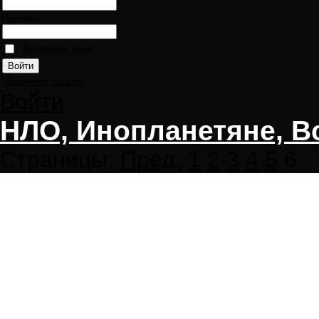
Пароль:
Запомнить меня
Напомнить пароль
Войти
НЛО, Инопланетяне, В
Страницы:
Пред.
1
2
3
4
5
6