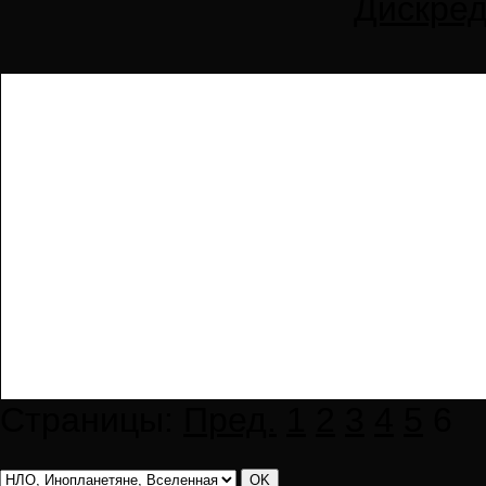
Дискред
Страницы:
Пред.
1
2
3
4
5
6