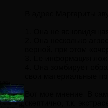
В адрес Маргариты зв
1. Она не ясновидящая
2. Она несколько агре
верной, при этом «оче
3. Ее информация лож
4. Она зомбирует обр
свои материальные п
Сергей
Вот мое мнение. В са
скептично, т.к. экстр
Сообщений:
241
Авторитет:
1292