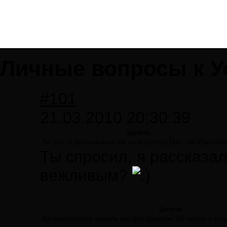
Личные вопросы к У
#101
21.03.2010 20:30:39
Цитата
Тут кто то рассказывал про свой эгрегор.Про сайт.Про проч
Ты спросил, я рассказал
вежливым?
Цитата
Математическая модель распространения ЭМ волны в сло