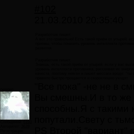
#102
21.03.2010 20:35:40
Разработчик пишет:
А вот это правильно! Есть такой приём от упырей: е
приёмы, чтобы понизить уровень интеллекта противни
развития.
Разработчик пишет:
Знаешь, есть такой приём от упырей: если у вас вы
уровень интеллекта противника, рассеивая их энерг
качеств, поэтому невген и пишет мессаги вроде: "ты 
правило быстро прощаются и скороспешно уходят
"Все пока" -не не в с
newgen
Вы смешны.И в то же 
способны.Я с такими к
попутали.Свету с тьм
Сообщений:
6193
Авторитет:
3628
PS Второй "вариант" 
Регистрация: