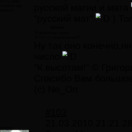
03.12.2009
русской магии и мата
infinitum-ego
balance
"русский мат"
).То
Цитата
Разработчик пишет:
И что тут выдающегося?
Ну так оно конечно,ни
число
"К высотам!" © Григо
Спасибо Вам большое з
(с) Ne_On
#103
21.03.2010 21:21:2
newgen