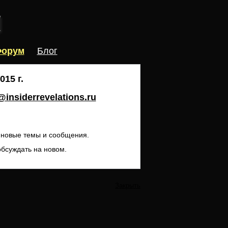
орум
Блог
15 г.
insiderrevelations.ru
ь новые темы и сообщения.
обсуждать на новом.
Закрыть