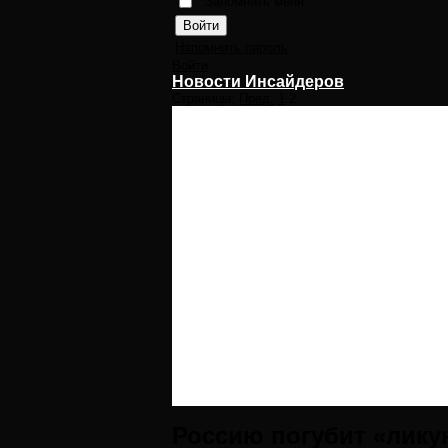
Запомнить меня
Напомнить пароль
Войти
Новости Инсайдеров
Страницы:
Пред.
1
2
Россию погубит «лику