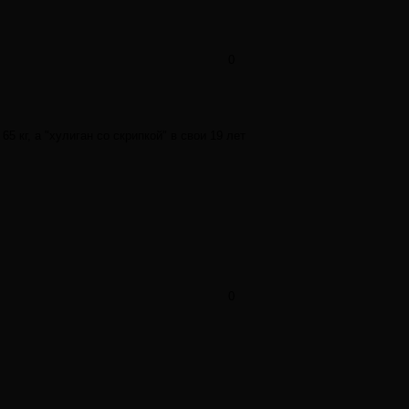
0
 кг, а "хулиган со скрипкой" в свои 19 лет
0