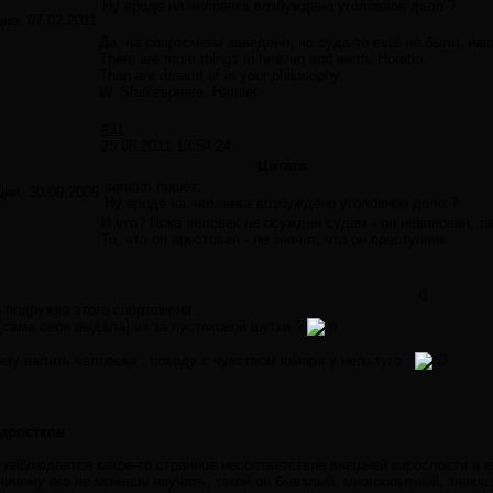
Ну вроде на человека возбуждено уголовное дело ?
ция:
07.02.2011
Да, на спортсмена заведено, но суда-то ещё не было, нас
There are more things in heaven and earth, Horatio,
Than are dreamt of in your philosophy.
W. Shakespeare, Hamlet
#31
25.08.2011 13:54:24
Цитата
saratim пишет:
ция:
30.09.2009
Ну вроде на человека возбуждено уголовное дело ?
И что? Пока человек не осужден судом - он невиновен, так
То, что он арестован - не значит, что он преступник.
0
 подружка этого спортсмена ,
 (сама себя выдала) из за пустяковой шутки ?
азу валить человека , походу с чувством юмора у него туго .
одростков
 наблюдается какое-то странное несоответствие внешней взрослости и 
 ничему его не можешь научить, такой он бывалый, многоопытный, знающ