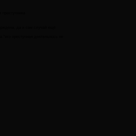
л преступника
ерждена, да и сам случай ещё
та "его преступная деятельнось не