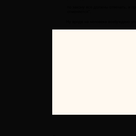
по закону все должны отвечать, и пр
отменяется".
Ну вроде на человека возбуждено уг