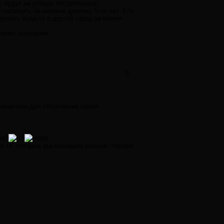
с будут на улицах отстреливать.
 насмерть на машине девочку 5-ти лет. Его
уехать куда-то в другой город на время
понес наказание.
0
 смайлики для объяснения своей
рно
я те, которые высказывали раньше. говорят