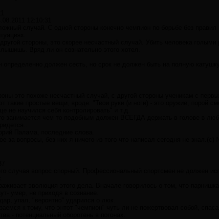
21
.08.2011 12:10:31
ложный случай. С одной стороны конечно чемпион по борьбе без правил 
итуациях.
другой стороны, это скорее несчастный случай. Убить человека голыми р
слышишь. Вряд ли он сознательно этого хотел.
н определенно должен сесть, но срок не должен быть на полную катушку
оны это похоже несчастный случай, с другой стороны ученикам с первы
 такие простые вещи, вроде: "Твои руки (и ноги) - это оружие, порой см
е не научился себя контролировать" и т.д.
кто занимается чем то подобным должен ВСЕГДА держать в голове в любо
ридется..
горий Палама, последние слова.
 за вопросы, без них я ничего из того что написал сегодня не знал.(с)
37
го случая вопрос спорный. Профессиональный спортсмен не должен испо
.
раживает эволюция этого дела. Вначале говорилось о том, что парнишк
ут- умер, не приходя в сознание.
дар, упал, "вероятно" ударился о люк.
раемся к тому, что энтот "чемпион" чуть ли не пожертвовал собой, спаса
тва - потенциальный оборотень в погонах.