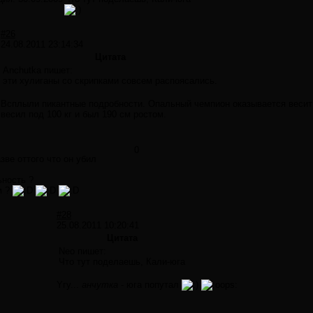
#26
24.08.2011 23:14:34
Цитата
Anchutka пишет:
эти хулиганы со скрипками совсем распоясались.
Всплыли пикантные подробности. Опальный чемпион оказывается весит 65
весил под 100 кг и был 190 см ростом.
0
зве оттого что он убил
ьность ?
м ?
#28
25.08.2011 10:20:41
Цитата
Neo пишет:
Что тут поделаешь, Кали-юга
Yгу...
анчутка
- юга попутал