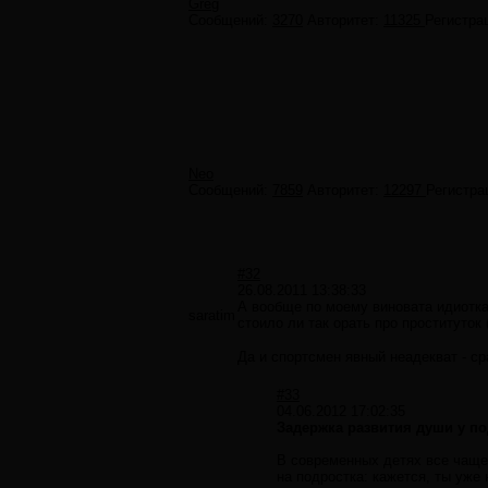
Greg
Сообщений:
3270
Авторитет:
11325
Регистра
Neo
Сообщений:
7859
Авторитет:
12297
Регистра
#32
26.08.2011 13:38:33
А вообще по моему виновата идиотка
saratim
стоило ли так орать про проституток
Да и спортсмен явный неадекват - ср
#33
04.06.2012 17:02:35
Задержка развития души у п
B современных детях все чаще
на подростка: кажется, ты уже