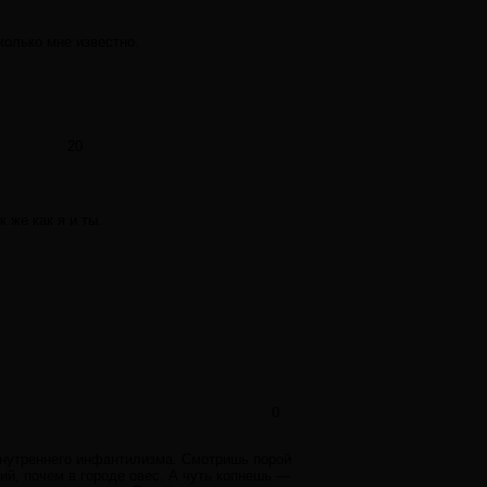
колько мне известно.
20
 же как я и ты.
0
внутреннего инфантилизма. Смотришь порой
ий, почем в городе овес. А чуть копнешь —