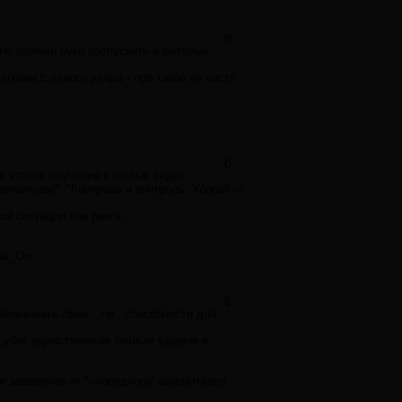
0
не должен руки распускать в бытовых
уками с одного удара - про такое не часто
.
0
х этапов обучения в любых видах
ертельное", "Контроль и контроль. Убегай от
й ситуации вне ринга.
 Ne_On
6
льзовать свои ...гм...способности для
а убит единственным точным ударом в
я заведение от "очередного" бандитского