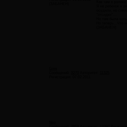
Как там в ролике
(ЗАБАНЕН)
Я не ребенок и з
осудили, но снял
"отсидки"....
Но там была хоть
Но теперь...Что 
(ЗАБАНЕН)
Greg
Сообщений:
3270
Авторитет:
11325
Регистрация:
07.02.2011
Neo
Сообщений:
7859
Авторитет:
12297
Регистра