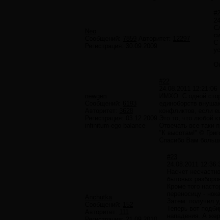
#
24
С
Neo
с
Сообщений:
7859
Авторитет:
12297
С 
Регистрация:
30.09.2009
у
О
#22
24.08.2011 12:21:06
newgen
ИМХО. С одной стор
Сообщений:
6193
единоборств внушают
Авторитет:
3628
конфликтов, если ещ
Регистрация:
03.12.2009
Это то, что любой 
infinitum-ego balance
Отвечать все таки п
"К высотам!" © Гри
Спасибо Вам большое
#23
24.08.2011 12:36:
Насчет несчастно
бытовых разборок
Кроме того насто
переносицу - нока
Anchutka
Затем: получил у
Сообщений:
152
Теперь вот подби
Авторитет:
111
нападения. А жер
Регистрация:
21.09.2010