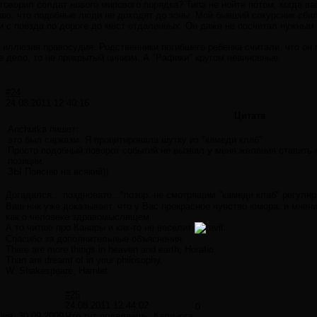
 говорил солдат нового мирового порядка? Типа не нойте потом, когда ва
наю, что подобные люди не доходят до зоны. Мой бывший сокурсник сбил
и с поезда по дороге до мест отдаленных. Он даже не посчитал нужным 
 иллюзия правосудия. Родственники погибшего ребенка считали, что он 
не дело, то не прикрытый цинизм. А "Рафики" кругом невиновные.
#24
24.08.2011 12:40:16
Цитата
Anchutka пишет:
это был сарказм. Я процитировала шутку из "камеди клаб"
Просто подобный поворот событий не вызвал у меня желания ставить
позиции.
ЗЫ Поясню на всякий))
Догадался... поздновато..."позор, не смотрящим "камеди клаб" регуля
Ваш ник уже доказывает, что у Вас прекрасное чувство юмора, и мнени
как о человеке здравомыслящем.
А тo читаю про Канары и как-то не веселит
Cпасибо за дополнительные объяснения.
There are more things in heaven and earth, Horatio,
Than are dreamt of in your philosophy.
W. Shakespeare, Hamlet
#25
24.08.2011 12:44:02
0
ция:
30.09.2009
Что тут поделаешь, Кали-юга