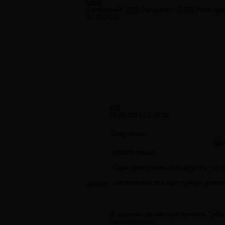
Greg
Сообщений:
3270
Авторитет:
11325
Регистра
07.02.2011
#29
25.08.2011 13:18:39
Greg пишет:
Цит
saratim пишет:
Один преступник убил другого , но р
это отменяет его преступную деяте
saratim
В данном случае преступность "убит
расследуется,