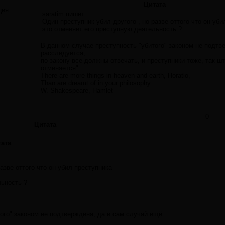
Цитата
ция:
saratim пишет:
Один преступник убил другого , но разве оттого что он уби
это отменяет его преступную деятельность ?
В данном случае преступность "убитого" законом не подтв
расследуется,
по закону все должны отвечать, и преступники тоже, так ш
отменяется".
There are more things in heaven and earth, Horatio,
Than are dreamt of in your philosophy.
W. Shakespeare, Hamlet
0
Цитата
ата
азве оттого что он убил преступника
льность ?
ого" законом не подтверждена, да и сам случай ещё