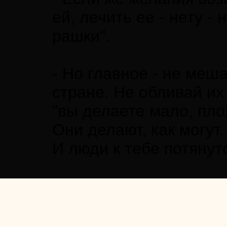
ей, лечить ее - нету -
рашки".
- Но главное - не меша
стране. Не обливай их 
"вы делаете мало, плох
Они делают, как могут
И люди к тебе потянут