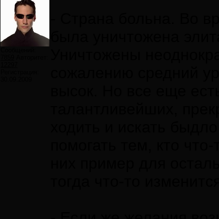
- Страна больна. Во в
была уничтожена элита
Уничтожены неоднокра
Сообщений:
7859
Авторитет:
12297
сожалению средний ур
Регистрация:
30.09.2009
высок. Но все еще ес
талантливейших, прек
ходить и искать быдло
помогать тем, кто что-
них пример для остал
тогда что-то изменитс
- Если же желания воз