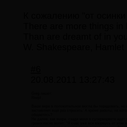
К сожалению "от осинки
There are more things in 
Than are dreamt of in you
W. Shakespeare, Hamlet
#6
20.08.2011 13:27:43
Greg пишет:
Reejd ,
Ваше вера в положительное могла бы порадовать, но ка
заставляет ещё раз спросить: А кроме работы, на ко
общаетесь?
Не далее, как вчера, сзади меня в супермаркете идё
громогласно вопит: "Я счас уже вся взорвусь от этих к