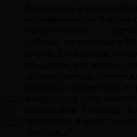
Ваше вера в положитель
категоричность "нет ни
точно сказать..." - заст
работы, на которую к В
слоёв, Вы больше нигд
Не далее, как вчера, сз
проходу между стеллажа
дочерью подростком и г
взорвусь от этих козлов
Greg
Сообщений:
3270
Взвесь мне 3 огурца,- а 
Авторитет:
11325
хрена мне в пакет, если
Регистрация:
07.02.2011
толстая..." -