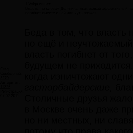
1 Volga пишет:
Власть, по словам Делягина, «как всякий эффективный па
погибнет вместе с ней или чуть позже».
Беда в том, что власть 
но ещё и неучтожаемый 
власть погибнет от того
будущем не приходится.
Greg
когда изничтожают одни,
Сообщений:
3270
Авторитет:
гасторбайдерские,
благ
11325
Регистрация:
Столичные друзья жалов
07.02.2011
в Москве очень даже пр
но ни местных, ни славя
потому что права каког