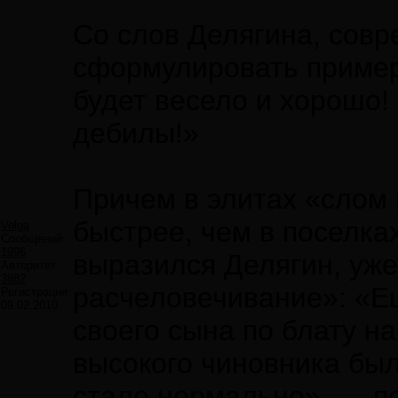
Со слов Делягина, сов
сформулировать примерн
будет весело и хорошо!
дебилы!»
Причем в элитах «слом 
быстрее, чем в поселках
Volga
Сообщений:
1996
выразился Делягин, уже
Авторитет:
3882
расчеловечивание»: «Ещ
Регистрация:
09.02.2010
своего сына по блату н
высокого чиновника был
стало нормально», — п