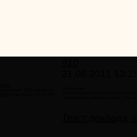
#10
21.08.2011 13:1
Volga
Volga пишет:
Сообщений:
1996
Авторитет:
Михаил Делягин представил во вторни
3882
Регистрация:
09.02.2010
глобализации работал полгода: «Как в
Текст доклада,