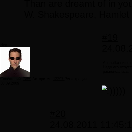
Than are dreamt of in you
W. Shakespeare, Hamlet
#19
Neo
24.08.
Anchutka пишет
Надо его отпуст
распоясались.
Сообщений:
7859
Авторитет:
12297
Регистрация:
30.09.2009
))))
#20
24.08.2011 11:45: