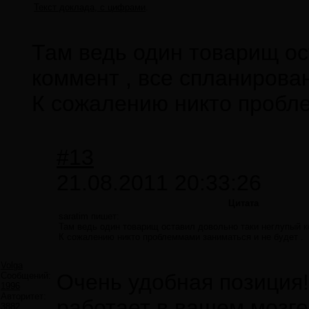
Текст доклада, с цифрами
.
Там ведь один товарищ ос
коммент , все спланирован
К сожалению никто пробле
#13
21.08.2011 20:33:26
Цитата
saratim пишет:
Там ведь один товарищ оставил довольно таки неглупый к
К сожалению никто проблеммами заниматься и не будет .
Volga
Очень удобная позиция
Сообщений:
1996
Авторитет:
работает в вашем мозге,
3882