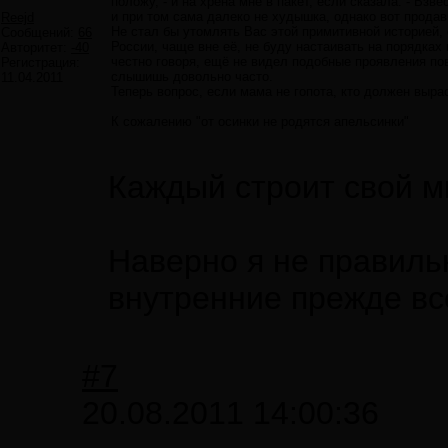
положу, - и на хрена мне в пакет, если сказала: - Взве
и при том сама далеко не худышка, однако вот продав
Reejd
Не стал бы утомлять Вас этой примитивной историей, 
Сообщений:
66
России, чаще вне её, не буду настаивать на порядках
Авторитет:
-40
честно говоря, ещё не видел подобные проявления по
Регистрация:
слышишь довольно часто.
11.04.2011
Теперь вопрос, если мама не гопота, кто должен выра
К сожалению "от осинки не родятся апельсинки"
Каждый строит свой 
Наверно я не правиль
внутренние прежде все
#7
20.08.2011 14:00:36