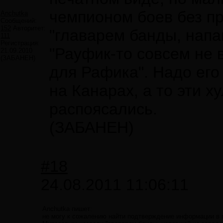
чемпионом боев без п
Anchutka
Сообщений:
152
Авторитет:
"главарем банды, напа
111
Регистрация:
"Рауфик-то совсем не
21.09.2010
(ЗАБАНЕН)
для Рафика". Надо его
на Канарах, а то эти х
распоясались.
(ЗАБАНЕН)
#18
24.08.2011 11:06:11
Anchutka пишет:
не могу к сожалению найти подтверждение информации в 