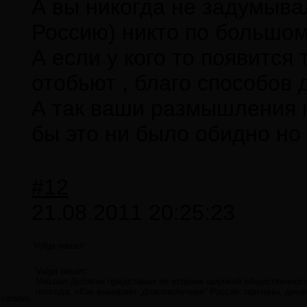
А вы никогда не задумывал
Россию) никто по большому
А если у кого то появится
отобьют , благо способов 
А так ваши размышления н
бы это ни было обидно но 
#12
21.08.2011 20:25:23
Volga пишет:
Volga пишет:
Михаил Делягин представил во вторник широкой общественност
полгода: «Как вымирает „благополучная“ Россия: причины, дина
saratim