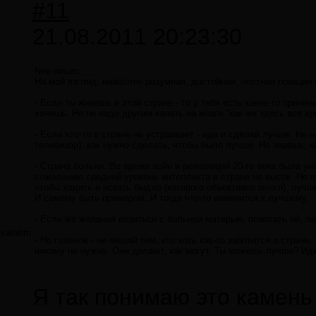
#11
21.08.2011 20:23:30
Neo пишет:
На мой взгляд, наиболее разумная, достойная, честная позиция
- Если ты живешь в этой стране - то у тебя есть какие-то причин
хочешь. Но не надо другим капать на мозги "как же здесь все хр
- Если что-то в стране не устраивает - иди и сделай лучше. Не 
телевизор), как нужно сделать, чтобы было лучше. Не знаешь, ка
- Страна больна. Во время войн и революций 20-го века была у
сожалению средний уровень интеллекта в стране не высок. Но 
чтобы ходить и искать быдло (которого объективно много), лучш
И самому быть примером. И тогда что-то изменится к лучшему.
- Если же желания возиться с больной матерью, помогать ей, леч
saratim
- Но главное - не мешай тем, кто хоть как-то заботится о стране.
никому не нужно. Они делают, как могут. Ты можешь лучше? Иди
Я так понимаю это камень