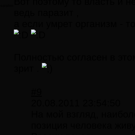
Вот поэтому то власть и н
saratim
ведь паразит ,
а если умрет организм - т
Полностью согласен в это
зрит .
#9
20.08.2011 23:54:50
На мой взгляд, наибол
позиция человека жив