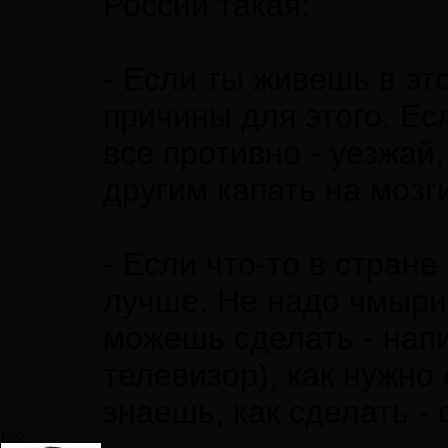
России такая:
- Если ты живешь в это
причины для этого. Ес
все противно - уезжай
другим капать на мозги
- Если что-то в стране
лучше. Не надо чмырит
можешь сделать - напи
телевизор), как нужно
знаешь, как сделать - 
Neo