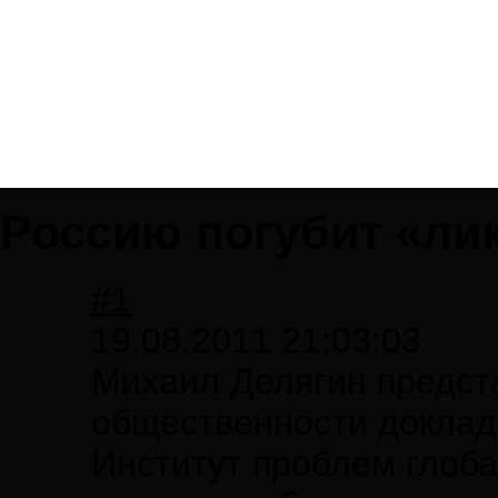
Россию погубит «ли
#1
19.08.2011 21:03:03
Михаил Делягин предст
общественности доклад
Институт проблем глоба