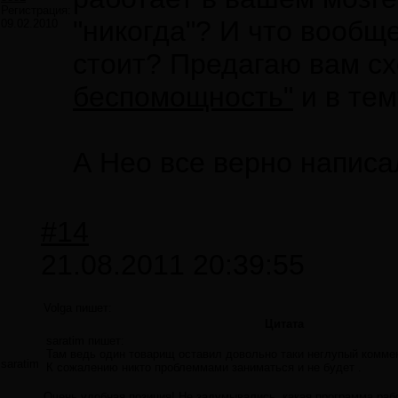
Регистрация:
"никогда"? И что вообщ
09.02.2010
стоит? Предагаю вам сх
беспомощность"
и в те
А Нео все верно написа
#14
21.08.2011 20:39:55
Volga пишет:
Цитата
saratim пишет:
Там ведь один товарищ оставил довольно таки неглупый коммен
saratim
К сожалению никто проблеммами заниматься и не будет .
Очень удобная позиция! Не задумывались, какая программа работ