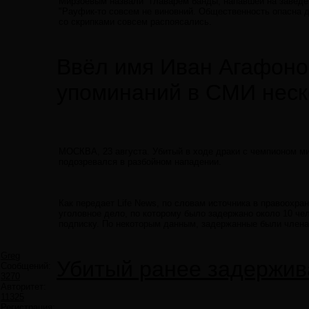
Мирзоевым назвали "главарем банды, напавшей на заведе
"Рауфик-то совсем не виновний. Общественность опасна дл
со скрипками совсем распоясались.
Ввёл имя Иван Агафонов
упоминаний в СМИ неск
МОСКВА, 23 августа. Убитый в ходе драки с чемпионом м
подозревался в разбойном нападении.
Как передает Life News, по словам источника в правоохра
уголовное дело, по которому было задержано около 10 чел
подписку. По некоторым данным, задержанные были члена
Greg
Убитый ранее задержива
Сообщений:
3270
Авторитет:
11325
Регистрация: