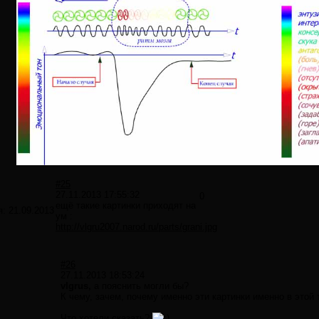
#25
27.11.2013 17:55:32
0
ещё такие картинки приходят на
я:
21.09.2013
ум :
http://vlgru2007.narod.ru/parts/grani.jpg
#26
27.11.2013 18:53:24
vlgrus,
а пояснить могли бы?
К чему, зачем, почему именно эти картинки именно в этой
Что хотели сказать?