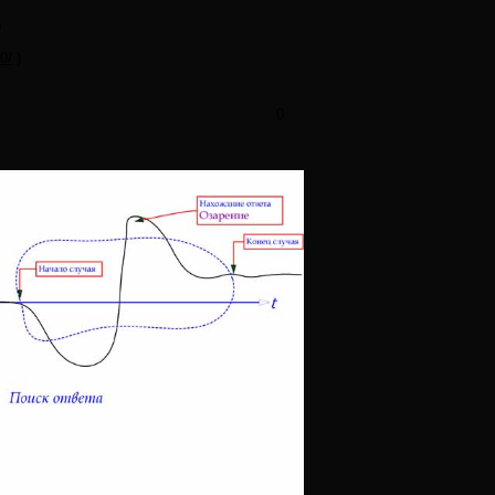
0
0/
)
0