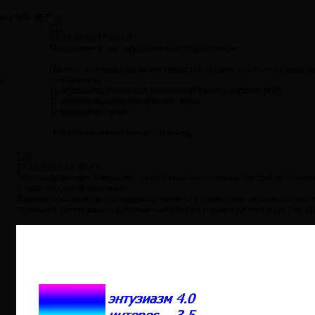
о у тебя НЕТ" (c)
#21
27.11.2013 17:26:08
Мышление у нас образное и ассоциативное.
Память человека по моим представлениям состоит из видео
я:
компаненты:
1) образы/картинки мат.вселенной (много параметров)
2) изменение эмоционального тона
3) мысль/постулат
Эти клипы имеют начало и конец.
#22
27.11.2013 17:35:47
Эти соображения появились после многочисленных сессий воспоми
в паре ведущий-ведомый.
Важной составлящей инцидента является изменение эмоционального
признают такую шкалу (обрезанная сверху и снизу(может и до тех ур