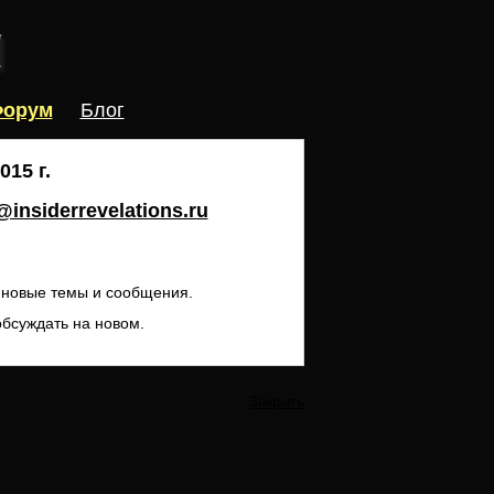
орум
Блог
15 г.
insiderrevelations.ru
ь новые темы и сообщения.
обсуждать на новом.
Закрыть