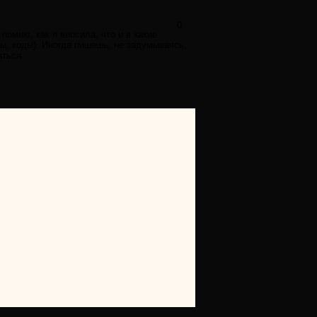
0
омню, как я вносила, что и в какие
ы, коды). Иногда пишешь, не задумываясь,
аться.