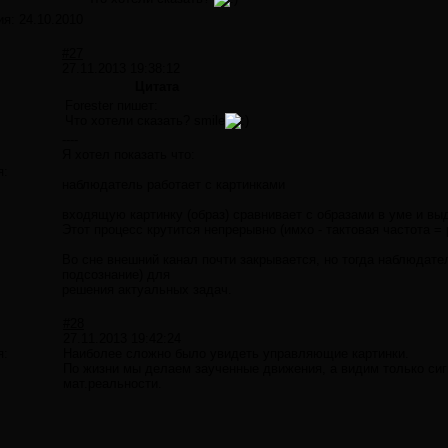
ия:
24.10.2010
#27
27.11.2013 19:38:12
Цитата
Forester пишет:
Что хотели сказать? smile
----
Я хотел показать что:
я:
наблюдатель работает с картинками
входящую картинку (образ) сравнивает с образами в уме и в
Этот процесс крутится непрерывно (имхо - тактовая частота = 
Во сне внешний канал почти закрывается, но тогда наблюдате
подсознание) для
решения актуальных задач.
#28
27.11.2013 19:42:24
я:
Наиболее сложно было увидеть управляющие картинки.
По жизни мы делаем заученные движения, а видим только сигн
мат.реальности.