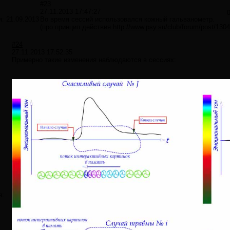
#23
27.11.2013 17:47:27
я:
21.09.2013
Во время сессий использовался кожный гальванометр.
(про принцип действия
http://www.psy.su/club/forum/post/1304
#24
27.11.2013 17:52:35
Примерно такие изменения наблюдаются в сессиях:
я: