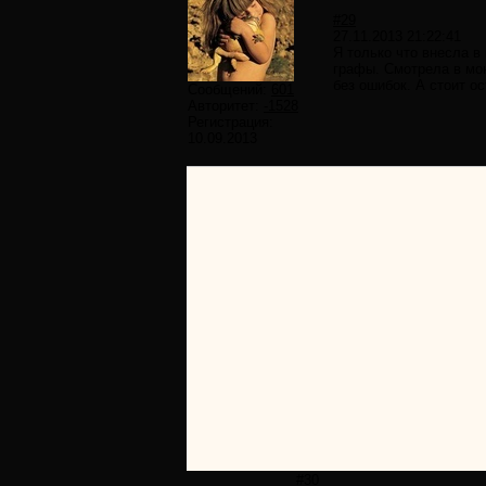
#29
27.11.2013 21:22:41
Я только что внесла в
графы. Смотрела в мон
без ошибок. А стоит о
Сообщений:
601
Авторитет:
-1528
Регистрация:
10.09.2013
#30