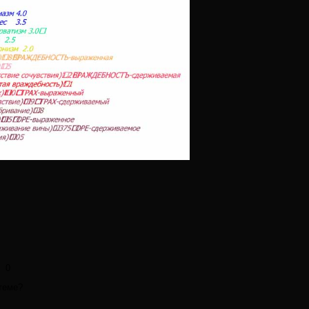
0
 теме?