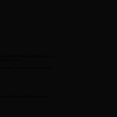
0
ыдаёт управляющую картинку телу.
ритму мозга).
ль может заглянуть поглубже (в
0
алы (образы) обратной связи от