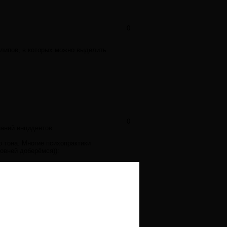
0
клипов, в которых можно выделить
0
наний инцидентов
 тона. Многие психопрактики
овней доберёмся)):