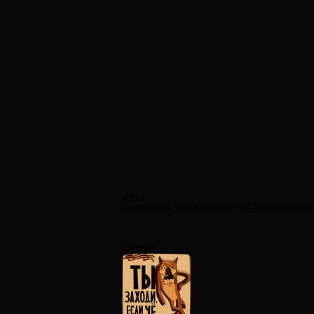
vlgrus
Сообщений:
902
Авторитет:
1835
Регистраци
Forester