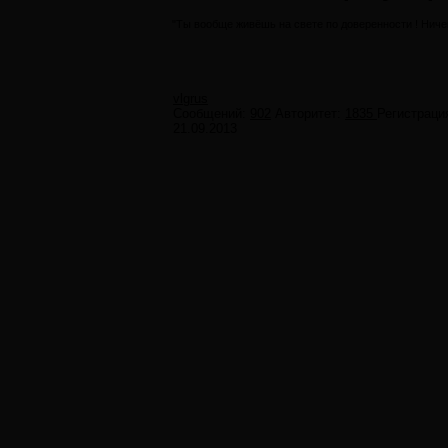
"Ты вообще живёшь на свете по доверенности ! Ничег
vlgrus
Сообщений:
902
Авторитет:
1835
Регистраци
21.09.2013