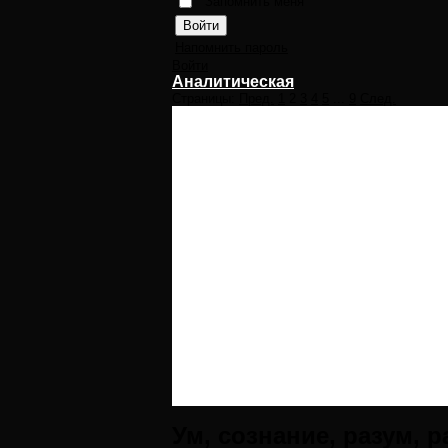
Запомнить меня
Напомнить пароль
Войти
Аналитическая
Страницы:
Пред.
1
2
3
4
5
...
9
След.
Ум, сознание, разум, ра