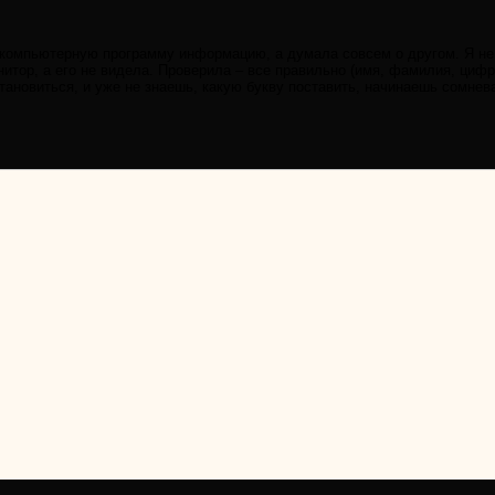
 компьютерную программу информацию, а думала совсем о другом. Я не п
итор, а его не видела. Проверила – все правильно (имя, фамилия, цифр
становиться, и уже не знаешь, какую букву поставить, начинаешь сомнев