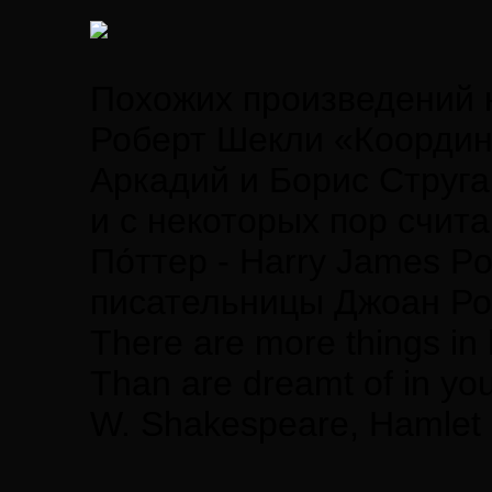
Похожих произведений 
Роберт Шекли «Координ
Аркадий и Борис Струга
и с некоторых пор счит
По́ттер - Harry James P
писательницы Джоан Ро
There are more things in 
Than are dreamt of in you
W. Shakespeare, Hamlet