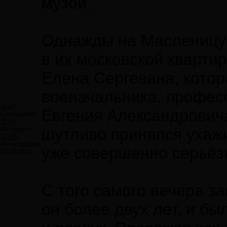
музой.
Однажды на Масленицу 
в их московской кварти
Елена Сергеевна, котор
военачальника, професс
Greg
Евгения Александровича
Сообщений:
3270
Авторитет:
шутливо принялся ухажи
11325
Регистрация:
уже совершенно серьёз
07.02.2011
С того самого вечера з
он более двух лет, и б