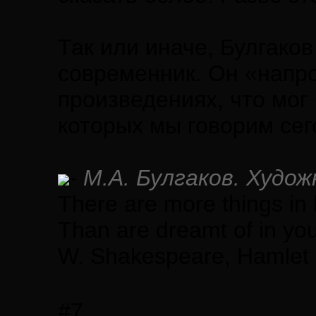
Так или иначе, Булгако
современник. Он «напро
произведениях, что мог
которых мы говорим сег
-
М.А. Булгаков. Худож
There are more things in 
Than are dreamt of in you
W. Shakespeare, Hamlet
#7