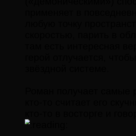
(«демоническими») спо
применяет в повседнев
любую точку пространст
скоростью, парить в обл
там есть интересная вер
герой отлучается, чтобы
звёздной системе.
Роман получает самые 
кто-то считает его скуч
кто-то в восторге и гов