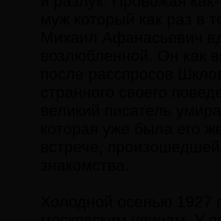
и разлук. Провожая как
муж который как раз в 
Михаил Афанасьевич вд
возлюбленной. Он как в
после расспросов Шклов
странного своего поведе
великий писатель умира
которая уже была его ж
встрече, произошедшей 
знакомства.
Холодной осенью 1927 г
московским улицам. У п