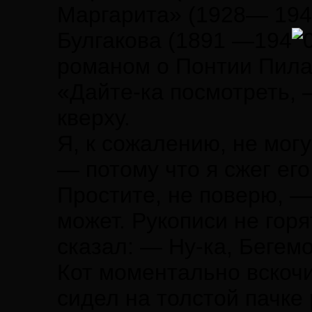
Маргарита» (1928— 194
Булгакова (1891 —194
романом о Понтии Пила
«Дайте-ка посмотреть, 
кверху.
Я, к сожалению, не могу
— потому что я сжег его
Простите, не поверю, —
может. Рукописи не горя
сказал: — Ну-ка, Бегемо
Кот моментально вскочил
сидел на толстой пачке 