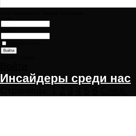
Поиск
Пользователи
Правила
Регистрация
Логин:
Пароль:
Запомнить меня
Напомнить пароль
Войти
Инсайдеры среди нас
Страницы:
1
2
3
4
5
6
След.