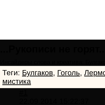
...Рукописи не горят..
Инсайдеры слова и креатива: Булгаков
Теги:
Булгаков
,
Гоголь
,
Лерм
мистика
#1
22.09.2014 15:22:37