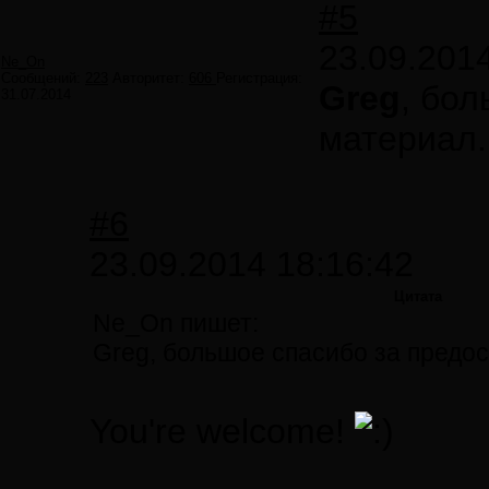
#5
23.09.201
Ne_On
Сообщений:
223
Авторитет:
606
Регистрация:
Greg
, бо
31.07.2014
материал.
#6
23.09.2014 18:16:42
Цитата
Ne_On пишет:
Greg, большое спасибо за предо
You're welcome!