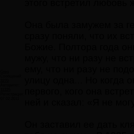
этого встретил любовь 
Она была замужем за г
сразу поняли, что их вс
Божие. Полтора года он
мужу, что ни разу не вс
ему, что ни разу не под
Greg
Сообщений:
улицу одна... Но когда 
3270
Авторитет:
первого, кого она встре
11325
Регистрация:
07.02.2011
ней и сказал: «Я не мог
Он заставил ее дать кля