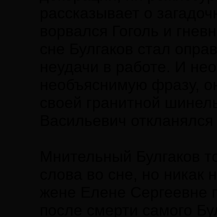
рассказывает о загадочн
ворвался Гоголь и гневн
сне Булгаков стал опра
неудачи в работе. И не
необъяснимую фразу, он
своей гранитной шинел
Васильевич откланялся 
Мнительный Булгаков то
слова во сне, но никак 
жене Елене Сергеевне 
после смерти самого Бу