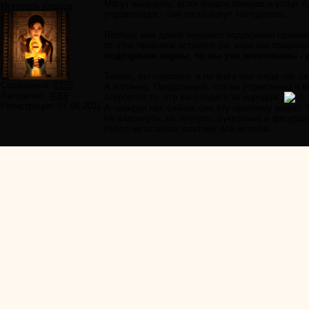
Могут вынудить, если оплата товаров и услуг б
Искатель кладов
управленцев - они легко могут так сделать.
Вообще мне давно внушают подозрения прививки
от этих прививок остаётся (не знаю как правил
подозрения верны, то мы уже зачипованы - 
Теперь, вы спросите, а на фига они тогда нас с
Сообщений:
2275
А я отвечу. Представьте, что вы управленец и вы
Авторитет:
4069
вскроется то, что вы следите за народом.
Регистрация:
07.05.2011
А чипируя нас сейчас они эту проблему решат. 
Не вздохнуть, не пукнуть. Буквально и фигурал
Ничто не истинно, поэтому всё истинно.