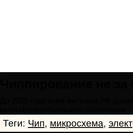
Чиппирование не за
До 2025 года всем жителям РФ долж
многофункционального назначения
Теги:
Чип
,
микросхема
,
элек