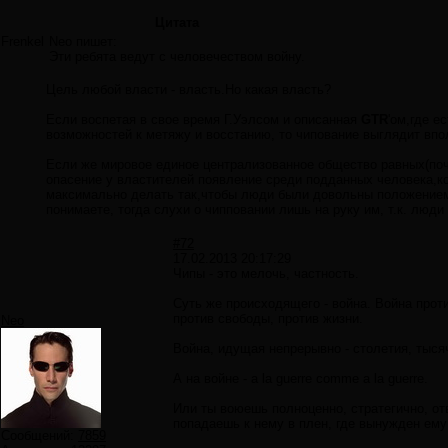
Цитата
Frenkel
Neo пишет:
Эти ребята ведут с человечеством войну.
Цель любой власти - власть.Но какая власть?
Если воспетая в свое время Г.Уэлсом и описанная
GTR
'ом,где 
возможностей к метяжу и восстанию, то чипование выглядит вп
Если же мировое единое централизованное общество равных(почт
опасение у властителей появление среди подданных человека,к
максимально делать так,чтобы люди были довольны положением
понимаете, тогда слухи о чипповании лишь на руку им, т.к. люд
#72
17.02.2013 20:17:29
Чипы - это мелочь, частность.
Суть же происходящего - война. Война проти
против свободы, против жизни.
Neo
Война, идущая непрерывно - столетия, тыся
А на войне - a la guerre comme a la guerre.
Или ты воюешь полноценно, стратегично, отв
попадаешь к нему в плен, где вынужден ему 
Сообщений:
7859