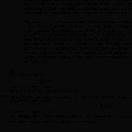
свобод? Эти чипы - лакмусовая бумажка. Если и здесь отс
идти речь? Рабов - миллиарды, а управленцев тысячи. Спо
готов пойти дальше борьбы с чипами, чтобы строить ми
Наконец, насчет централизованной системы управления и 
с технатронной диктатурой. Какая из форм правления явл
проявлениями умеренной деспотии. Однако она пугает не 
и постоянно закручивает гайки дальше. У такой системы вс
конструкцию в равновесии. Признавая тот факт, что злобн
все элементы воедино на вершине пирамиды? Чтобы при кр
эффектиный принцип был и остается в разделении, разделени
не отец; виды полномочий, а не единовластие. Если кто-то
не так, очередная уловка. Когда некая фигура собирает в 
фигурально).
#75
17.02.2013 22:58:27
Цитата
Искатель кладов пишет:
Кстати, может эти чипы не совсем чипы.
GTR
Так как в последствии отказались от вакцинации,то можно предпо
маркировка "продуктов".
Цитата
Искатель кладов пишет:
чем не предлог склонить население к добровольному чипированию,
А не проще вакцинация от "
страшной эпидемии"
...?
#76