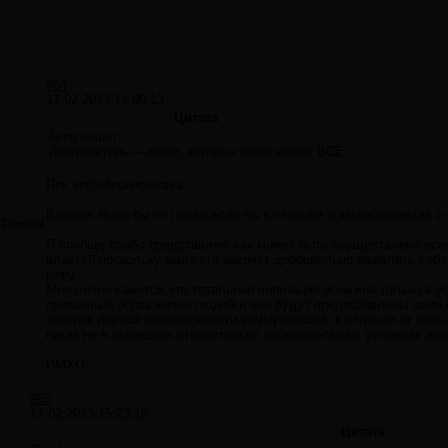
#64
17.02.2013 14:00:13
Цитата
Greg пишет:
Лайфлоггеры – люди, которые записывают ВСЁ
Пик эксгибиоционизма..
Вообще было бы не плохо,если бы к статьям о законопроектах о
Frenkel
Я вообще слабо представляю как может быть осуществлена всео
властей,поскольку мало кто захочет добровольно вживлять себе 
кожу.
Мне лично кажется,что тотальная чипизация возмжна только в у
привычный образ жизни людей и они будут предоставлены сами с
товаров первой необходимости,коммуникаций, в отличии от сель
никак не в нынешних относительно спокойно-сытых условиях жиз
ИМХО
#65
17.02.2013 15:23:16
Цитата