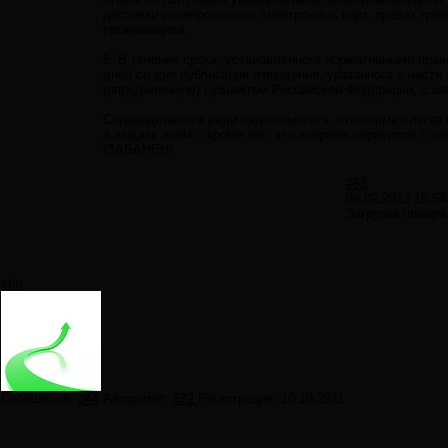
доставки универсальных электронных карт, правах гра
организацией.
5. В течение срока, установленного нормативными пра
дней со дня публикации извещения, указанного в части
(определенную) субъектом Российской Федерации, с за
Справедливости ради надо отметить, что норма слегка 
а выдать всем,– кроме тех, кто вовремя обратился с за
(ЗАБАНЕН)
#63
08.02.2013 18:54
Загрузка плеера
stin
Сообщений:
344
Авторитет:
672
Регистрация:
10.10.2011