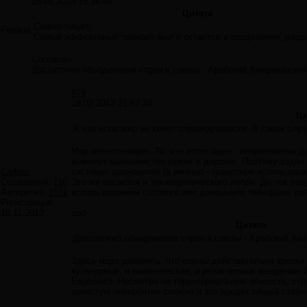
18.02.2013 15:16:40
Цитата
Cadero пишет:
Frenkel
Самый эффектиный принцип был и остается в разделении, разде
Согласен.
Достаточно объединения стран в союзы - Арабский,Американский
#79
18.02.2013 21:52:33
Ци
А что если мир не хочет справедливости. В таком случ
Мир многополярен. То, что хотят одни - неприемлимо д
выживут меньшинство юрких и дерзких. Поэтому задач 
Cadero
системы: равновесие (а именно - грамотное использова
Сообщений:
116
Это же касается и технократического лобби. До тех по
Авторитет:
1511
использованием сотового или домашнего телефона, раб
Регистрация:
18.11.2012
upd
Цитата
Достаточно объединения стран в союзы - Арабский,Аме
Здесь надо добавить, что союзы действительно крепки
культурные, и политические, и религиозные воззрения
Евросоюз. Несмотря на территориальную близость, стр
зачастую невероятно сложно и это вредит общей стаби