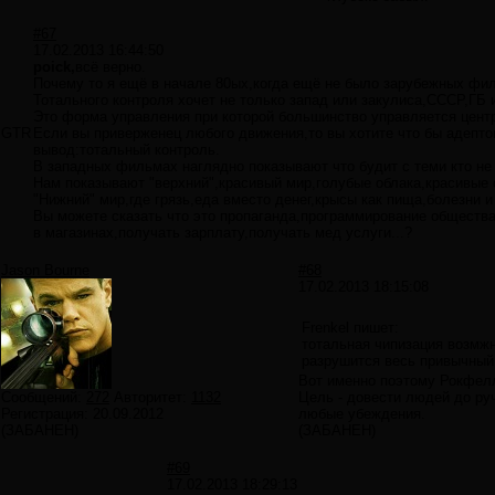
#67
17.02.2013 16:44:50
poick,
всё верно.
Почему то я ещё в начале 80ых,когда ещё не было зарубежных филь
Тотального контроля хочет не только запад или закулиса,СССР,ГБ и
Это форма управления при которой большинство управляется цент
GTR
Если вы приверженец любого движения,то вы хотите что бы адепто
вывод:тотальный контроль.
В западных фильмах наглядно показывают что будит с теми кто не 
Нам показывают "верхний",красивый мир,голубые облака,красивые 
"Нижний" мир,где грязь,еда вместо денег,крысы как пища,болезни и
Вы можете сказать что это пропаганда,программирование общества
в магазинах,получать зарплату,получать мед услуги...?
Jason Bourne
#68
17.02.2013 18:15:08
Frenkel пишет:
тотальная чипизация возмжн
разрушится весь привычный
Вот именно поэтому Рокфел
Сообщений:
272
Авторитет:
1132
Цель - довести людей до ру
Регистрация:
20.09.2012
любые убеждения.
(ЗАБАНЕН)
(ЗАБАНЕН)
#69
17.02.2013 18:29:13