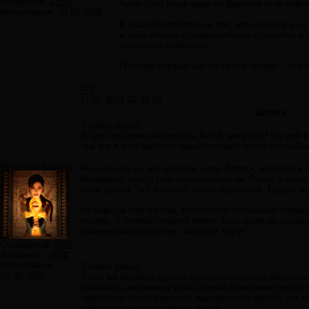
Авторитет:
12297
Чипы - это лишь один из фронтов этой войн
Регистрация:
30.09.2009
А главная проблема в том, что люди-то и не
в этом отчета и следовательно относятся к
постоянно побеждать.
Поэтому первый шаг на пути к победе - это 
#73
17.02.2013 20:32:24
Цитата
Frenkel пишет:
А где эти чипы находились бы? В ампулах? На мой в
так как в этой цепочке задействовано много случайн
Искатель кладов
Не знаю где бы находились чипы. Кстати, может эти 
Возможно, что-то типа нанотехнологии. Лично у мен
наше время. Тут, конечно, много вариантов. Гадать м
Но ещё, на мой взгляд, количество случайных людей
стадии. И первой стадией может быть даже не создан
хранения ингредиентов, или ещё круче - ...
Сообщений:
2275
Авторитет:
4069
Регистрация:
Frenkel пишет:
07.05.2011
Если же мировое единое централизованное общество 
вызывать опасение у властителей появление среди 
правления власть должна максимально делать так,
действительно достойные люди.