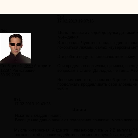
#70
17.02.2013 19:07:16
Neo
Цель - довести людей до ручки до такой
убеждения.
Это правда. Чувство голода - один из са
покориться любым, самых изуверским мет
Эти ребята ведут с человечеством войну. 
Сообщений:
7859
Авторитет:
Они предельно серьезны, циничны, после
12297
Регистрация:
вопросам в стиле "Да ладно, че там... Аво
30.09.2009
Непонимание того, зачем вообще им это на
продолжать продавливать свои зловещие п
зубам.
#71
17.02.2013 19:43:23
Цитата
Искатель кладов пишет:
Вообще мне давно внушают подозрения прививки, моего поколе
Мысль интересная. А где эти чипы находились бы? В ампулах? Н
так как в этой цепочке задействовано много случайных людей..