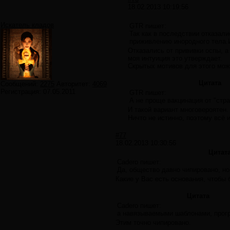
18.02.2013 10:19:56
Искатель кладов
GTR пишет:
Так как в последствии отказал
приживлению инородного тела.И
Отказались от прививки оспы, а
моя интуиция это утверждает.
Скрытых мотивов для этого может
Цитата
Сообщений:
2275
Авторитет:
4069
Регистрация:
07.05.2011
GTR пишет:
А не проще вакцинация от "стр
И такой вариант многовероятен
Ничто не истинно, поэтому всё 
#77
18.02.2013 10:30:56
Цитат
Cadero пишет:
Да, общество давно чипировано, н
Какие у Вас есть основания, чтобы
Цитата
Cadero пишет:
а навязываемыми шаблонами, прог
Этим точно чипировано.