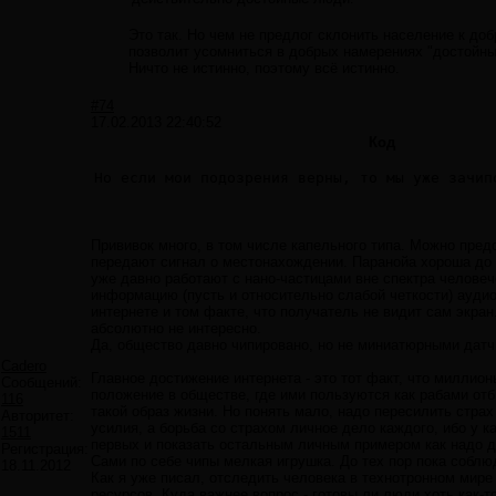
Это так. Но чем не предлог склонить население к до
позволит усомниться в добрых намерениях "достойн
Ничто не истинно, поэтому всё истинно.
#74
17.02.2013 22:40:52
Код
Но если мои подозрения верны, то мы уже зачип
Прививок много, в том числе капельного типа. Можно пре
передают сигнал о местонахождении. Паранойа хороша до 
уже давно работают с нано-частицами вне спектра человеч
информацию (пусть и относительно слабой четкости) ауди
интернете и том факте, что получатель не видит сам экра
абсолютно не интересно.
Да, общество давно чипировано, но не миниатюрными дат
Cadero
Главное достижение интернета - это тот факт, что милли
Сообщений:
положение в обществе, где ими пользуются как рабами от
116
такой образ жизни. Но понять мало, надо пересилить стра
Авторитет:
усилия, а борьба со страхом личное дело каждого, ибо у к
1511
первых и показать остальным личным примером как надо д
Регистрация:
Сами по себе чипы мелкая игрушка. До тех пор пока соблюд
18.11.2012
Как я уже писал, отследить человека в технотронном мире
ресурсов. Куда важнее вопрос - готовы ли люди хоть как-т