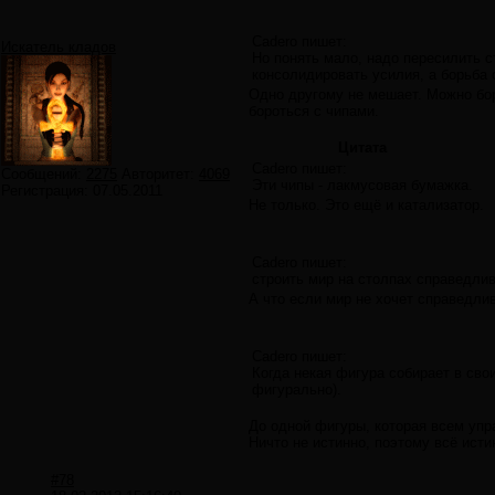
Cadero пишет:
Искатель кладов
Но понять мало, надо пересилить с
консолидировать усилия, а борьба 
Одно другому не мешает. Можно бор
бороться с чипами.
Цитата
Cadero пишет:
Сообщений:
2275
Авторитет:
4069
Эти чипы - лакмусовая бумажка.
Регистрация:
07.05.2011
Не только. Это ещё и катализатор.
Cadero пишет:
строить мир на столпах справед
А что если мир не хочет справедлив
Cadero пишет:
Когда некая фигура собирает в сво
фигурально).
До одной фигуры, которая всем упра
Ничто не истинно, поэтому всё исти
#78