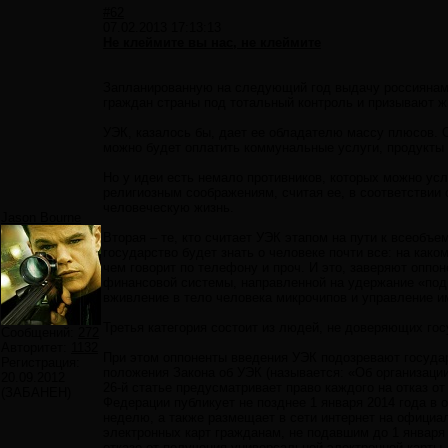
#62
07.02.2013 17:13:13
Не клеймите вы нас, не клеймите
Запланированную на следующий год выдачу россиянам у
граждан страны под тотальный контроль и призывают ж
УЭК, казалось бы, дает ее обладателю массу плюсов. 
можно будет оплатить коммунальные услуги, продукты в
Но у идеи есть немало противников, которых можно усл
религиозным соображениям, считая ее, в соответствии 
человеческую жизнь.
Jason Bourne
Вторая – те, кто считает УЭК этапом на пути к всеобъ
государство будет знать о человеке почти все: на каком 
чем говорит по телефону и проч. И это, заверяют оппо
финансовой системы, направленной на удержание «под
вживление в тело человека микрочипов и управление и
Третья категория состоит из людей, не доверяющих го
Сообщений:
272
Авторитет:
1132
При этом оппоненты введения УЭК подозревают государс
Регистрация:
положения Закона об УЭК (называется: «Об организации
20.09.2012
26-й статье предусматривает право каждого на отказ от
(ЗАБАНЕН)
Федерации публикует не позднее 1 января 2014 года в
неделю, а также размещает в сети интернет на офици
электронных карт гражданам, не подавшим до 1 января 
отказе от получения универсальной электронной карты