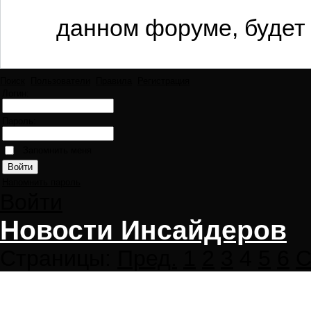
данном форуме, будет 
Поиск
Пользователи
Правила
Регистрация
Логин:
Пароль:
Запомнить меня
Напомнить пароль
Войти
Новости Инсайдеров
Страницы:
Пред.
1
2
3
4
5
6
С