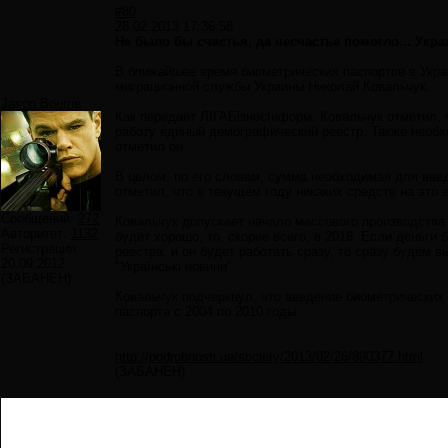
#80
28.02.2013 17:36:58
Не было бы счастья, да несчастье помогло... Укра
В ближайшее время биометрических паспортов в Укра
миграционной службы Украины Николай Ковальчук.
Jason Bourne
Как передает ЛІГАБізнесІнформ, Ковальчук отметил,
работу единый демографический реестр. Также необхо
отметил он.
В целом, по его словам, сумма необходимая для введ
отметил, что в текущем году никаких средств на это
Сообщений:
272
Ковальчук допускает начало массового производства 
Авторитет:
1132
будет хорошо, то, скорее всего, в 2016. Если деньги 
Регистрация:
реестра, и он будет работать сразу, то сразу будем вы
20.09.2012
"Українські новини".
(ЗАБАНЕН)
Ковальчук подчеркнул, что введение биометрических 
паспорта с 2004 по 2010 годы.
http://podrobnosti.ua/society/2013/02/26/890377.html
(ЗАБАНЕН)