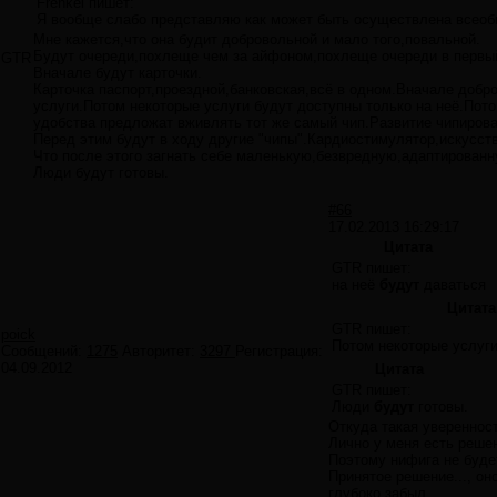
Frenkel пишет:
Я вообще слабо представляю как может быть осуществлена всеоб
Мне кажется,что она будит добровольной и мало того,повальной.
Будут очереди,похлеще чем за айфоном,похлеще очереди в первы
GTR
Вначале будут карточки.
Карточка паспорт,проездной,банковская,всё в одном.Вначале добр
услуги.Потом некоторые услуги будут доступны только на неё.Пот
удобства предложат вживлять тот же самый чип.Развитие чипирова
Перед этим будут в ходу другие "чипы".Кардиостимулятор,искусств
Что после этого загнать себе маленькую,безвредную,адаптированну
Люди будут готовы.
#66
17.02.2013 16:29:17
Цитата
GTR пишет:
на неё
будут
даваться
Цитата
GTR пишет:
poick
Потом некоторые услуг
Сообщений:
1275
Авторитет:
3297
Регистрация:
04.09.2012
Цитата
GTR пишет:
Люди
будут
готовы.
Откуда такая увереннос
Лично у меня есть решен
Поэтому нифига не буде
Принятое решение..., он
глубоко забыл.