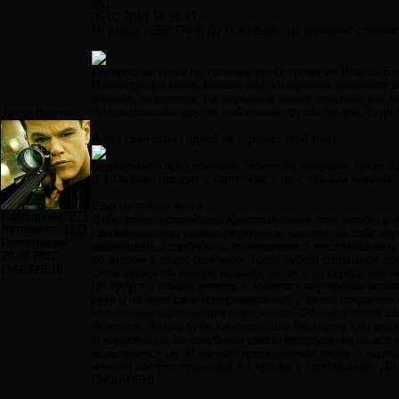
#61
05.02.2013 16:34:41
Из Книги «ЦВЕТНИК ДУХОВНЫЙ» (на церковно-славянском
Интересная книга по толкованию Откровения Иоанна Бо
Иллюстрация очень любопытна. Изображен антихрист с 
видимо, лжепророк. На переднем плане показано, как п
Вдали показана другая небольшая группа людей, судя п
Jason Bourne
А вот скан-образ одной из страниц этой книги:
Подчеркнуто предложение: "
повелит творити некая п
В 19-м веке говорят о карточках... да с тайным именем.
Ещё из той же книги:
Сообщений:
272
Дабы вовсе истребить Християнство, так чтобы и п
Авторитет:
1132
свидетельство своего отречения, носитъ на себе опр
Регистрация:
гражданина и свободы, и подвергнется жесточайшему 
20.09.2012
со зверем в езеро огненное. Тогда будет страшное вр
(ЗАБАНЕН)
свою верность такую награду, какая и на сердце его н
Но будут и такие, которые захотят внутренно остав
руку и на чело свое начертание его, и за то сохраня
избытками и избавятся от гонения. Однако участь си
двоится. Но или будь Христов; или Велиаров: или гра
И начертание же пагубнаго имени отступника на вся 
вольстится им. И научит прельщенныя тьме и льсти.
начнет распространятися в куплях и продаваниях. Д
(ЗАБАНЕН)