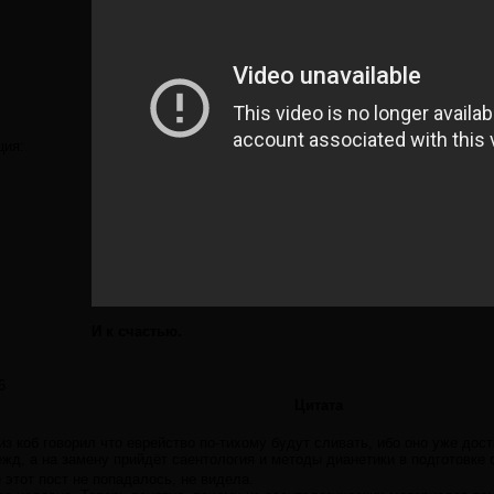
ция:
И к счастью.
6
Цитата
из коб говорил что еврейство по-тихому будут сливать, ибо оно уже дос
жд, а на замену прийдёт саентология и методы дианетики в подготовке 
 этот пост не попадалось, не видела.