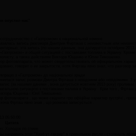
н опустил нас"
сотрудничество с «Газпромом» к национальной измене
азалась запись разговора Дмитрия Фирташа с неизвестным или неизвест
 интервью, эта запись (по нашим данным, она датируется октябрем 2013 
 «Газпромом» и общей ситуацией с поставками топлива в Украину. Кроме
полисту, а также действиям Виктора Ющенко и Юлии Тимошенко.
вор фотоаппарата, что может свидетельствовать об официальном характе
овано, говорит о ее закрытости, хотя Фирташ явно знал, что разговор з
івпрацю з «Газпромом» до національної зради
пинилася запис розмови Дмитра Фірташа з невідомим або невідомими. З у
й запис (за нашими даними , вона датується жовтнем 2013 року) проливає 
загальною ситуацією з поставками палива в Україну . Крім того , Фірташ
Віктора Ющенка і Юлії Тимошенко.
ор фотоапарата , що може свідчити про офіційне характер зустрічі , проте
 , хоча Фірташ явно знав , що розмова записується .
13 05:50:00
Цитата
ч: Холодок по спине
ы направить этот "Хизб ут-тахрир" в правильное русло - столкнуть лбо