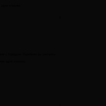
 одни хозяева.
0
лбом с Хабадом. Перебили бы сектанты
них одни хозяева.
0