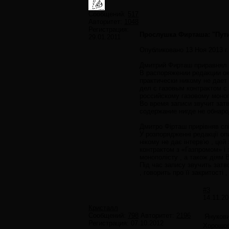
Сообщений:
517
Авторитет:
1048
Регистрация:
Прослушка Фирташа: "Пути
29.01.2011
Опубликовано 13 Ноя 2013 г.
Дмитрий Фирташ приравнял 
В распоряжении редакции ок
практически никому не дает
дел с газовым контрактом с
российскому газовому моно
Во время записи звучит зат
содержание нигде не обнарод
Дмитро Фірташ прирівняв сп
У розпорядженні редакції о
нікому не дає інтерв'ю , це
контрактом з «Газпромом» і 
монополісту , а також діям 
Під час запису звучить затв
, говорить про її закритості
#3
14.11.20
Кристалл
Сообщений:
798
Авторитет:
2196
Янукови
Регистрация:
07.10.2012
Хорошоб