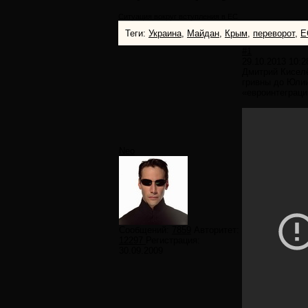
Ситуация вокруг вступления в ЕС
Теги:
Украина
,
Майдан
,
Крым
,
переворот
,
Е
#1
29.10.2013 10:2
Дмитрий Киселё
гривны до Юлии
«евроинтеграци
Neo
Сообщений:
7859
Авторитет:
12297
Регистрация:
30.09.2009