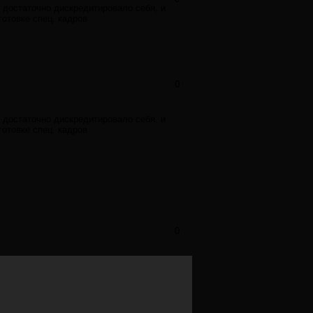
е достаточно дискредитировало себя, и
готовке спец. кадров
0
е достаточно дискредитировало себя, и
готовке спец. кадров
0