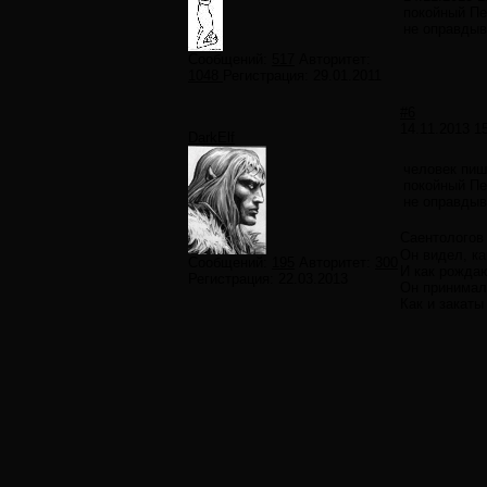
покойный Пе
не оправдыв
Сообщений:
517
Авторитет:
1048
Регистрация:
29.01.2011
#6
14.11.2013 1
DarkElf
человек пиш
покойный Пе
не оправдыв
Саентологов 
Он видел, ка
Сообщений:
195
Авторитет:
300
И как рожда
Регистрация:
22.03.2013
Он принимал
Как и закаты