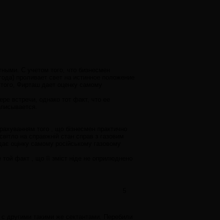
ными. С учетом того, что бизнесмен
года) проливает свет на истинное положение
 того, Фирташ дает оценку самому
ре встречи, однако тот факт, что ее
аписывается.
рахуванням того , що бізнесмен практично
світло на справжній стан справ з газовим
 дає оцінку самому російському газовому
 той факт , що її зміст ніде не оприлюднено
5
м с другими такими же сектантами. Перебили