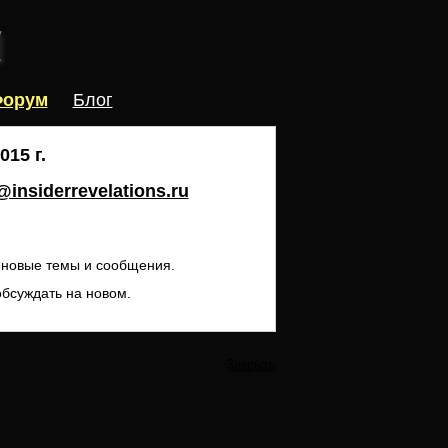
орум
Блог
15 г.
insiderrevelations.ru
ь новые темы и сообщения.
обсуждать на новом.
Закрыть