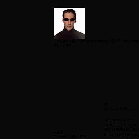
Neo
Сообщений:
7859
Авторитет:
12297
Регистра
30.09.2009
#8
22.11.2013 03:41:5
человек пишет:
покойный Петров 
оправдывает наде
poick
Как-то раньше мне
Сообщений:
1275