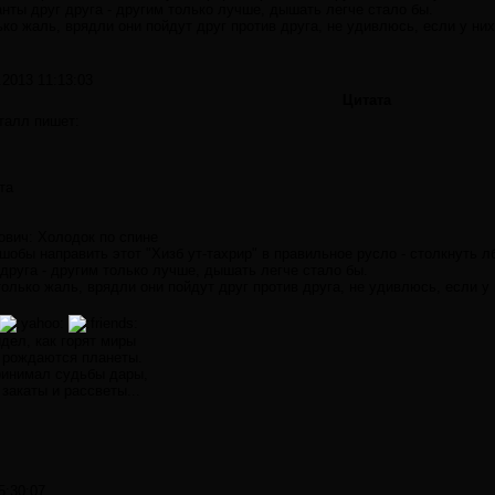
анты друг друга - другим только лучше, дышать легче стало бы.
ько жаль, врядли они пойдут друг против друга, не удивлюсь, если у них
.2013 11:13:03
Цитата
талл пишет:
та
ович: Холодок по спине
шобы направить этот "Хизб ут-тахрир" в правильное русло - столкнуть 
 друга - другим только лучше, дышать легче стало бы.
только жаль, врядли они пойдут друг против друга, не удивлюсь, если у 
дел, как горят миры
 рождаются планеты.
ринимал судьбы дары,
 закаты и рассветы...
5:30:07