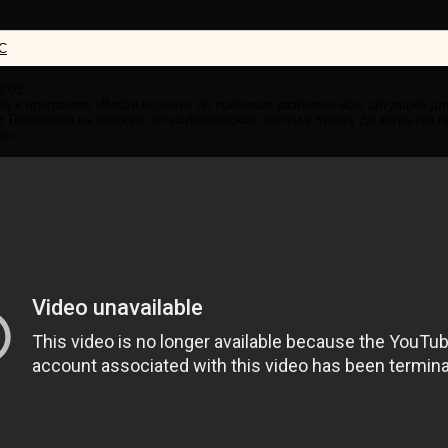
С
8:03
в в программе «Вести недели» по полочкам разложил всю ситуацию для
 Тимошенко на свободе, от исламистской партии в Крыму до закрытия 
и».