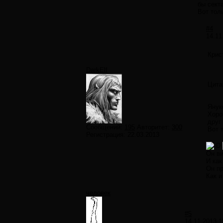
бы сект
Вот тол
#4
14.11
Крис
DarkElf
Цита
Янук
Хоро
друг
Сообщений:
195
Авторитет:
300
Вот 
Регистрация:
22.03.2013
Он ви
И как
Он п
Как и
человек
#5
14.11.2013 1