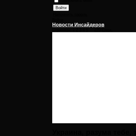
Запомнить меня
Напомнить пароль
Войти
Новости Инсайдеров
Страницы:
1
2
3
4
5
...
220
След.
Украина, разума тебе,