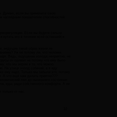
ы. Думаю, если вы примените свою
мым наглядным показателем способностей
терморегуляции. Если вы будете сильно
ся кутать его в течение всей оставшейся
и, ведущие такой образ жизни не
анизма? Уж не потому ли, что человек
форт. Ведь, ощущение холода неприятно, не
трусы он одевал не потому что ему было
ому, что мы верим в то, что можно
е. На улице холод собачий, а я иду
ко ему надо. Только мы забыли это, потому
о. А что ещё нам делать приятно???
человеческий пал до нынешнего состояния.
ла, еды, ради собственного комфорта. А не
т только от нас.
10