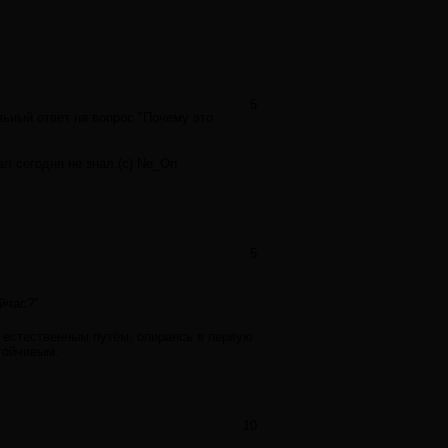
5
ьный ответ на вопрос "Почему это
ал сегодня не знал.(с) Ne_On
5
йчас?"
 естественным путём, опираясь в первую
тойчивым.
10