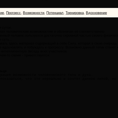
тие
,
Прогресс
,
Возможности
,
Потенциал
,
Тренировка
,
Вдохновение
 суток.
тил человеческим возможностям и обозначил её соответственно.
менный человек пользуется достаточно скромной частью своего физическ
 суть...
ать здесь материал содержащий в себе Силу, которая в свою очередь 
е вдохновлять и побуждать к прогрессу. Возможно данный топик станет
 интеллигентную беседу всех участников.
ем-то своим - приветствуется.
льце
трация возможности человеческого тела и духа.
 показаться, что это нереально и сочтёт данное липой, но