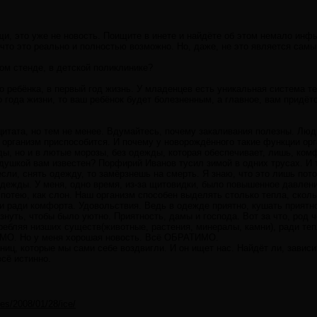
щи, это уже не новость. Поищите в инете и найдёте об этом немало инф
 что это реально и полностью возможно. Но, даже, не это является са
ном стенде, в детской поликлинике?
го ребёнка, в первый год жизнь. У младенцев есть уникальная система 
го года жизни, то ваш ребёнок будет болезненным, а главное, вам придёт
цитата, но тем не менее. Вдумайтесь, почему закаливания полезны. Люд
к организм приспособится. И почему у новорождённого такие функции орг
ды, но и в лютые морозы, без одежды, которая обеспечивает, лишь, ком
душкой вам известен? Порфирий Иванов тусил зимой в одних трусах. И 
если, снять одежду, то замёрзнешь на смерть. Я знаю, что это лишь пот
одежды. У меня, одно время, из-за щитовидки, было повышенное давлени
 потею, как слон. Наш организм способен выделять столько тепла, сколь
и ради комфорта. Удовольствия. Ведь в одежде приятно, кушать приятн
знуть, чтобы было уютно. Приятность, дамы и господа. Вот за что, род 
ебляя низших существ(животные, растения, минералы, камни), ради теп
МО. Но у меня хорошая новость. Всё ОБРАТИМО.
аниц, которые мы сами себе воздвигли. И он ищет нас. Найдёт ли, зависи
всё истинно.
cles/2008/01/28/ice/