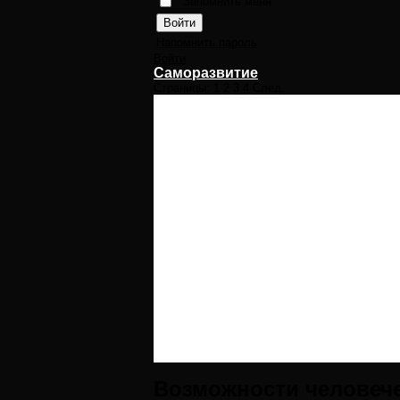
Запомнить меня
Напомнить пароль
Войти
Саморазвитие
Страницы:
1
2
3
4
След.
Возможности человече