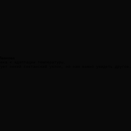
Иванова
века к адаптации температуры.
вует некий сектанский уклон, но нам важно увидеть другое