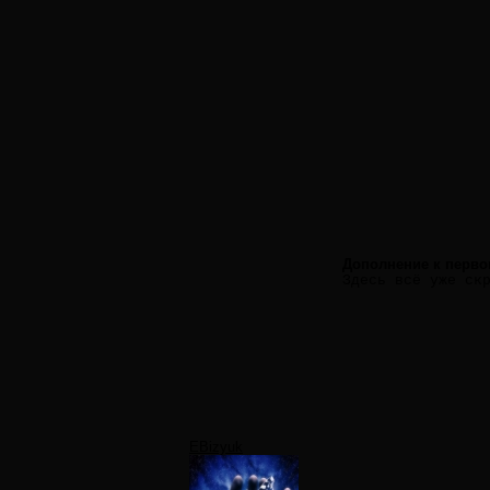
Дополнение к перво
Здесь всё уже ск
EBizyuk