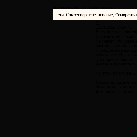
Пример того, на что способен человек.
Теги:
Самосовершенствование
,
Саморазви
#1
12.11.2012 00:24:45
Всем доброго времени
Данную тему, я посвя
Не секрет, что совре
весьма широкий, но не
Я предлагаю выкладыв
возможностей, а такж
заинтересованность и
Желание поделиться ч
Ну чтож, приступим...
Стойка на одном па
Наглядная демонс
Для многих может