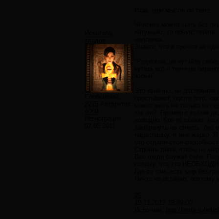
Итак, мои мысли по теме.
Человек может жить без пи
интуицию, то почувствуете,
Искатель
человека.
кладов
Знаете, что я прочла на од
"Родители, не кутайте свое
кутать его в течение перво
жизни".
Это конечно, не дословная 
Сообщений:
простывают, после того, ка
2275
Авторитет:
может жить не только без е
4069
так ли?. Пример с голым де
Регистрация:
холодно. Кто-то скажет, но 
07.05.2011
замёрзнуть на смерть, без 
нараспашку, и мне жарко. Я
что отдали свои способност
Строить дома, чтобы не мёр
Все люди служат себе. Потр
потому, что это НЕОБХОДИ
Где-то там, есть мир без гр
Ничто не истинно, поэтому 
#5
19.11.2012 18:39:00
Источник:
http://lenta.ru/arti