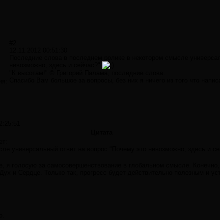
#2
12.11.2012 00:51:30
Последние слова в последнем ролике в некотором смысле универсал
невозможно, здесь и сейчас?"
"К высотам!" © Григорий Палама, последние слова.
Спасибо Вам большое за вопросы, без них я ничего из того что напис
ия:
2:25:51
Цитата
ет:
ле универсальный ответ на вопрос "Почему это невозможно, здесь и се
е, я голосую за самосовершенствование в глобальном смысле. Конечно,
 Дух и Сердце. Только так, прогресс будет действительно полезным и ус
о.