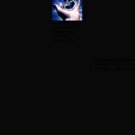
Сообщений:
77
Авторитет:
256
Регистрация:
15.09.2012
Sapienti Sat
История Порфирия 
Возможность чело
В видео присутст