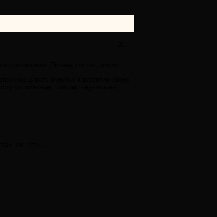
20
ого потенциала. Почему это так, вопрос
способна давать импульс к развитию своих
 кому-то полезным, поэтому надеюсь на
 так ли это...