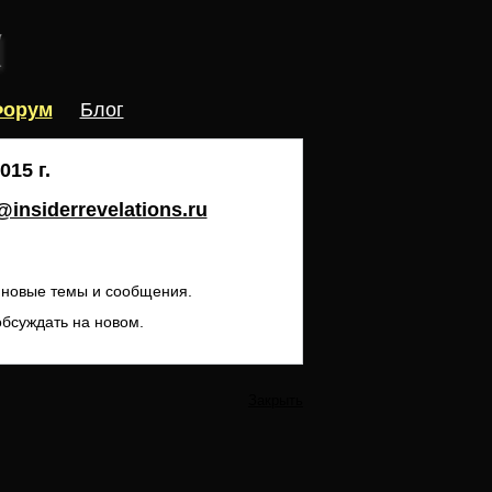
орум
Блог
15 г.
insiderrevelations.ru
ь новые темы и сообщения.
обсуждать на новом.
Закрыть