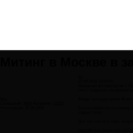
Митинг в Москве в з
#1
22.08.2010 19:03:41
Шикарный фоторепортаж с Пуш
леса" собрались по разным о
Neo
Вокруг площади около 40 ав
Сообщений:
7859
Авторитет:
12297
Регистрация:
30.09.2009
Власти запретили установку 
сорвал голос.
Для тех, кто не в теме: выру
http://bb-mos.livejournal.com/3