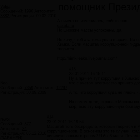
помощник Презид
Volga
Сообщений:
1996
Авторитет:
3882
Регистрация:
09.02.2010
А ничего не изменилось, собственно.
gazeta.ru
Но широкие массы успокоены, да.
Не хочу, чтоб эта тема ушла в архив. Во е
Химки. Если масштаб коррупционной гидры 
творится.
http://himkileaks.livejournal.com/
#13
23.01.2011 16:15:11
Ну а причем тут коррупция в Химках
Neo
что с учетом всего-всего принято д
Сообщений:
7859
Авторитет:
12297
Регистрация:
30.09.2009
А то, что коррупция куда не плюнь - 
На самом деле, страна с Москвы ко
мэр, всю эту коррупционную бригаду
#14
rewol
23.01.2011 16:19:54
Сообщений:
377
Масштаб того беспредела, который творится в Р
Авторитет:
24
коррупционеров. В основном это те случаи, когд
Регистрация:
05.12.2010
цивилизованным странам? Я бы боялся. Печальн
(ЗАБАНЕН)