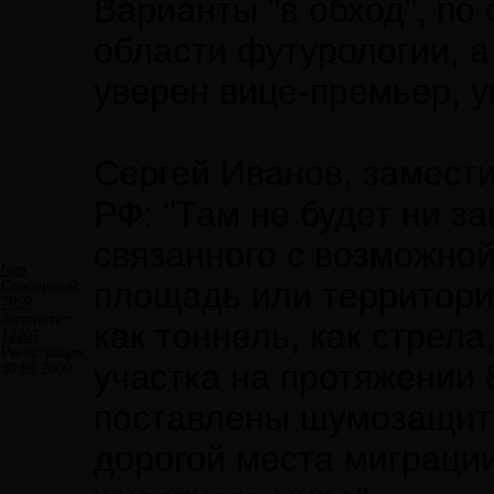
Варианты "в обход", по
области футурологии, а
уверен вице-премьер, 
Сергей Иванов, замест
РФ: "Там не будет ни за
связанного с возможно
Neo
площадь или территорию
Сообщений:
7859
Авторитет:
как тоннель, как стрела
12297
Регистрация:
участка на протяжении 
30.09.2009
поставлены шумозащитн
дорогой места миграци