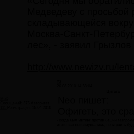
«Сегодня мы обратилис
Медведеву с просьбой 
складывающейся вокруг
Москва-Санкт-Петербур
лес», - заявил Грызлов 
http://www.newizv.ru/len
#3
26.08.2010 14:33:04
Цитата
Neo пишет:
MoD
Сообщений:
375
Авторитет:
111
Регистрация:
15.04.2010
Офигеть, это ср
- когда был митинг против башни газпром
итоге все повозмущались, но строить буд