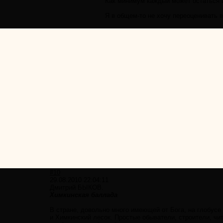
Как минимум каждый может остаться и
Я в общем-то не хочу переоценивать в
#10
29.08.2010 22:04:11
Дмитрий БЫКОВ.
Химкинская баллада
В стране, довольно много имеющей от Бога, на глобусе
и Химкинский лесок. Простые обыватели, строители, чит