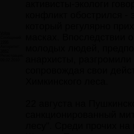
активисты-экологи гово
конфликт обострился - э
который регулярно при
Volga
масках. Впоследствии о
Сообщений:
1996
молодых людей, предп
Авторитет:
3882
Регистрация:
анархисты, разгромили
09.02.2010
сопровождая свои дейс
Химкинского леса.
22 августа на Пушкинс
санкционированный мит
лесу". Среди прочих н