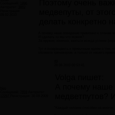
Поэтому очень важн
Сообщений:
1996
Авторитет:
3882
медвепуты, от этого
Регистрация:
09.02.2010
делать конкретно н
А почему наше поведение привязано к планам 
И сделать то мы что можем?
За оружие, конечно, взяться всегда успеем (нер
Тут я возвращаюсь к привычным идеям о том, ч
обозвала тренажером, а только от нашего правил
#9
28.08.2010 00:53:41
Volga пишет:
А почему наше
Neo
Сообщений:
7859
Авторитет:
медветпутов? 
12297
Регистрация:
30.09.2009
"Каждый человек способен на многое, 