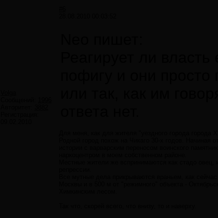
#6
28.08.2010 00:03:52
Neo пишет:
Реагирует ли власть 
пофигу и они просто 
или так, как им гово
Volga
Сообщений:
1996
ответа нет.
Авторитет:
3882
Регистрация:
09.02.2010
Для меня, как для жителя "уездного города города Х
Родной город похож на Чикаго 30-х годов. Начиная 
истории с варварским переносом воинского памятника
наркоцентром в моем собственном районе.
Местные жители же вспринимаются как стадо овец, 
репрессии.
Все мутные дела прикрываются враньем, как сейчас 
Москвы и в 500 м от "режимного" объекта - Октябрьс
Химкинским лесом.
Так что, скорей всего, что внизу, то и наверху.