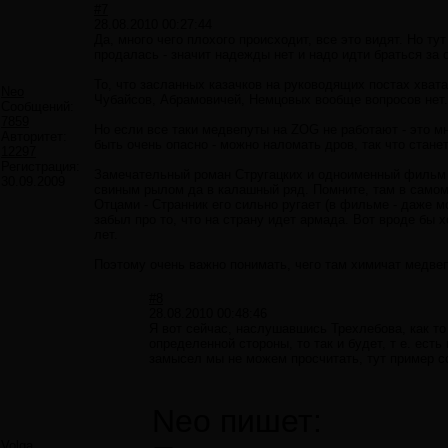
#7
28.08.2010 00:27:44
Да, много чего плохого происходит, все это видят. Но ту
продалась - значит надежды нет и надо идти браться за о
То, что засланных казачков на руководящих постах хвата
Neo
Чубайсов, Абрамовичей, Немцовых вообще вопросов нет.
Сообщений:
7859
Но если все таки медвепуты на ZOG не работают - это м
Авторитет:
быть очень опасно - можно наломать дров, так что станет
12297
Регистрация:
Замечательный роман Стругацких и одноименный фильм "
30.09.2009
свиным рылом да в калашный ряд. Помните, там в самом
Отцами - Странник его сильно ругает (в фильме - даже м
забыл про то, что на страну идет армада. Вот вроде бы
лет.
Поэтому очень важно понимать, чего там химичат медвепу
#8
28.08.2010 00:48:46
Я вот сейчас, наслушавшись Трехлебова, как то
определенной стороны, то так и будет, т е. ест
замысел мы не можем просчитать, тут пример со
Neo пишет:
Volga