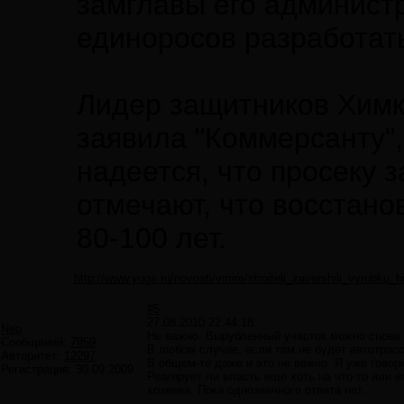
замглавы его админист
единоросов разработать
Лидер защитников Химк
заявила "Коммерсанту"
надеется, что просеку 
отмечают, что восстан
80-100 лет.
http://www.yugs.ru/novosti/vmire/stroiteli_zavershili_vyrubku
#5
27.08.2010 22:44:18
Neo
Не важно. Вырубленный участок можно снова 
Сообщений:
7859
В любом случае, если там не будет автотрасс
Авторитет:
12297
В общем-то даже и это не важно. Я уже говор
Регистрация:
30.09.2009
Реагирует ли власть еще хоть на что-то или им
хозяева. Пока однозначного ответа нет.