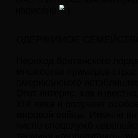
написано
ОДЕРЖИМОЕ СЕМЕЙСТВ
Переход британского лорда
множества примеров страс
американского истэблишмен
Этот интерес, как известн
XIX века и получает особо
мировой войны. Именно ин
числе спецслужб европейск
термину «геополитика»; им