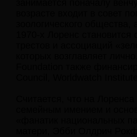
занимается поначалу венч
возрасте входит в совет п
зоологического общества, а
1970-х Лоренс становится 
трестов и ассоциаций «зел
которых возглавляет лично.
Foundation также финансир
Council, Worldwatch Institut
Считается, что на Лоренс
семейным имением и основа
«фанатик национальных пар
матери, Эбби Олдрич Рокф