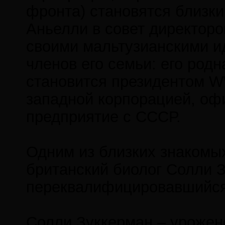
фронта) становятся близк
Аньелли в совет директоро
своими мальтузианскими ид
членов его семьи: его род
становится президентом W
западной корпорацией, о
предприятие с СССР.
Одним из близких знакомы
британский биолог Солли З
переквалифицировавшийся 
Солли Зуккерман – урожене