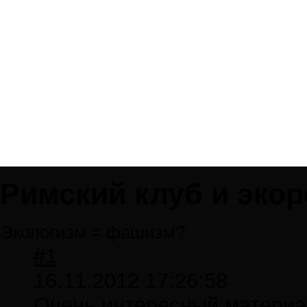
Римский клуб и эко
Экологизм = фашизм?
#1
16.11.2012 17:26:58
Очень интересный материал