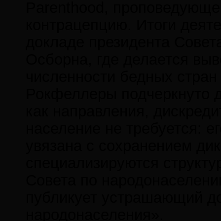
Parenthood, проповедующе
контрацепцию. Итоги деят
докладе президента Совет
Осборна, где делается вы
численности бедных стран 
Рокфеллеры подчеркнуто д
как направления, дискред
население не требуется: е
увязана с сохранением дик
специализируются структу
Совета по народонаселени
публикует устрашающий до
народонаселения».