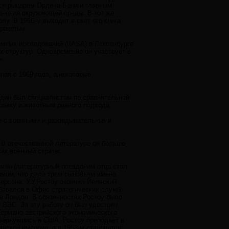
ится рыцарем Ордена Бани и главным
язнения окружающей среды. В тот же
у. В 1966-м выходит в свет его книга
ракеты».
мных исследований (IIASA) в Лаксенбурге
х структур. Одновременно он участвует в
».
ная с 1969 года, а некоторые
один был специалистом по сравнительной
ловеку и животным равного подхода;
же с военными и разведывательными
 В отечественной литературе он больше
ак военный стратег.
ьман (литературный псевдоним отца стал
змом, что дали трем сыновьям имена
рсона. У.У.Ростоу окончил Йельский
рбовался в Офис стратегических служб
 в Лондон. В обязанностях Ростоу было
 ВВС. За эту работу он был удостоен
Германо-австрийского экономического
 вернувшись в США, Ростоу преподает в
нской империи, а в 1953-м становится