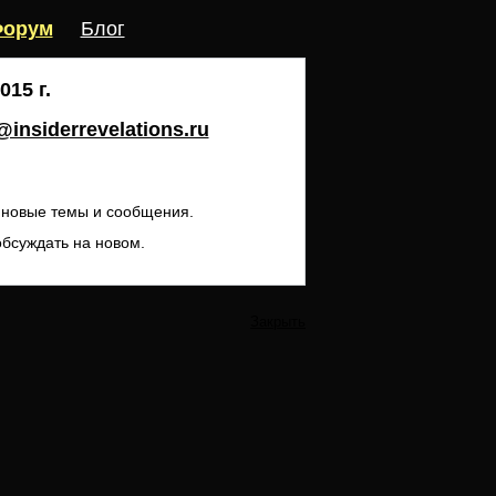
орум
Блог
15 г.
insiderrevelations.ru
ь новые темы и сообщения.
обсуждать на новом.
Закрыть