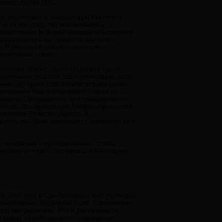
зведструктур ВВС.
де участвовал в конференции Института
52-м на его средства возобновилась
одонаселению (в форме неправительственной
гандировались как средства вначале в
де Рузвельта Азиатскую культурную
культурный совет.
пояснял Лоренс, было «отделить право
земельных участков без компенсации, если
нах, где право собственности было ранее
резидента Консультативного совета по
ование: Путеводитель для гражданина по
ndation. Эта организация Рокфеллеров позже
onment Protection Agency. В
волить его было невозможно: идеология уже
ее покорению и преобразованию, стала
седание которого состоялось в Белладжио,
 В 1957 году в Сан-Франциско был учрежден
населению, Rockefeller Fund, Conservation
кую контрацепцию. Итоги деятельности
я вывод о необходимости сокращения