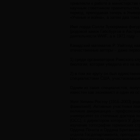
привлекли к работе в министерстве 
научным советником правительства.
период, преподавая теперь в Универ
«Ученые и война», а затем два том
Имя лорда Солли Зуккермана фигури
(родовой замок Габсбургов в Австри
деятельности WWF, а в 1971 году –
Канадский математик Р. Уайтхед на
отечественные авторы – даже перво
1) среди организаторов Римского к
биологии, которая убедила его на 
2) в том же кругу он был единстве
специалистами США, участвовавшим
Одним из таких специалистов, полу
известен как экономист и один из о
Уолт Уитмен Ростоу (1916–2003) ро
фамилией). Активные участники лев
великих американцев – профсоюзно
университет со степенью доктора э
(ОСС), с директором которого У. Д
изучение топографии германских ст
Ордена Почета и Ордена Британской
отдела Госдепартамента, преподает
Массачусеттском технологическом ун