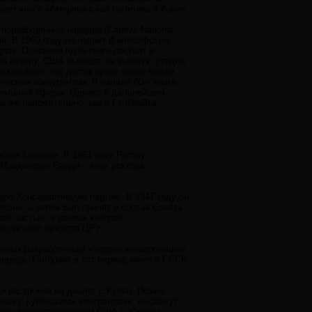
кает книгу «Американская политика в Азии».
порабощенных народов (Captive National
ма. В 1960 году он издает философскую
ом. Основная идея книги состоит в
сно автору, США выходят на высшую стадию
сказывает, что достигнутое после войны
ским конкурентом. В начале 60-х книга
оциальной сферы. Однако в дальнейшем
к же положительно, как и Гэлбрайта.
она Кеннеди. В 1961 году Ростоу
 Макджордж Банди – внук ректора
скую Консервативную партию. В 1947 году он
сона, а затем был принят в состав Совета
ой частью, в рамках которой
о за счет средств ЦРУ.
вных разработчиков «теории конвергенции».
чередь, Гэлбрайт в тот период имел в СССР
и настроена на диалог с Кубой. Позже
ным с кубинскими эмигрантами, выскажут
Лодж становится послом США в Южном