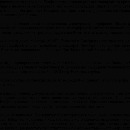
граниченности ресурсов. Рокфеллеры подчеркнуто дистанцируются при эт
чшать население не требуется: его нужно сокращать. Задача прямо увя
ры Лоренса Рокфеллера. На средства Совета по народонаселению Нацио
о народонаселения».
щению населения из-за «ограниченности ресурсов» с одобрения Эйзенха
ранно, по линии военного ведомства: их курирует Комитет по военной п
тановится одним из трех соучредителей Комитета по кризису народонасел
ный фонд дикой природы (WWF). Тогда же в Сан-Франциско трое специа
ают Esalen Institute – колыбель философии New Age и экспериментов 
в Esalen, на живописное побережье Сан-Францисской бухты, будут пригл
изма, а одновременно теоретического обоснования сближения Запада и 
вилизации, главным теоретическим основанием обуздания технического
лы роста», подготовленный в 1970 году Римским клубом.
имского клуба, британский химик Александр Кинг заявит, что клуб сыгр
рты мира.
е и выступлениях дежурных патриотов ритуально цитируется не Кинг, а
 и идеологического противостояния могли только стимулировать Советс
 борьбы искали не врагов, а единомышленников. Одним из ключевых те
 на повестке дня, казалось бы, вопреки войне во Вьетнаме.
клуба не написана. В американской литературе можно найти больше све
ры. Победители склонны к хвастовству, а колониальное мышление – к са
 подготавливая горбачевское «новое мышление», никто даже не подума
 не рискующие расстаться с ответственной должностью – например, сотр