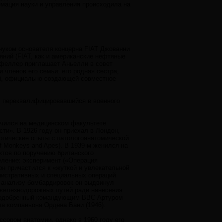
мация науки и управления происходила на
нуком основателя концерна FIAT Джованни
яний (FIAT, как и американские нефтяные
окфеллер приглашает Аньелли в совет
 членов его семьи: его родная сестра,
ей, официально создающей совместное
г, переквалифицировавшийся в военного
 учился на медицинском факультете
ти». В 1926 году он приехал в Лондон,
логические опыты с патологоанатомической
f Monkeys and Apes). В 1939-м женился на
ктов по поручению британского
еление: эксперимент («Операция
он причастился к «жуткой и увлекательной
нистративных и специальных операций
о анализу бомбардировок он выдвинул
 железнодорожных путей ради нанесения
н, одобренный командующим ВВС Артуром
а компаньона Ордена Бани (1946).
ором анатомии, однако в 1960 году его