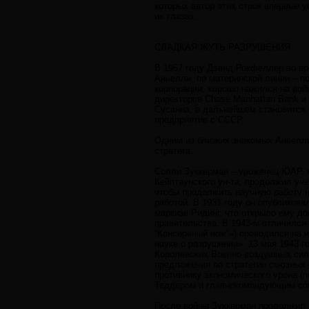
которых автор этих строк впервые 
их глазах.
СЛАДКАЯ ЖУТЬ РАЗРУШЕНИЯ
В 1957 году Дэвид Рокфеллер во вр
Аньелли, по материнской линии – п
корпорации, хорошо нажился на вой
директоров Chase Manhattan Bank и 
Сусанна, в дальнейшем становится
предприятие с СССР.
Одним из близких знакомых Аньелли
стратега.
Солли Зуккерман – уроженец ЮАР, н
Кейптаунского ун-та, продолжил уче
чтобы продолжить научную работу н
работой. В 1931 году он опубликова
маркизе Ридинг, что открыло ему д
правительства. В 1943-м отличился
“Конcервный нож”») проводился на 
науке о разрушении». 13 мая 1943 
Королевских Военно-воздушных сил.
предложения по стратегии союзных
противнику экономического урона (
Теддером и главнокомандующим сою
После войны Зуккерман продолжил п