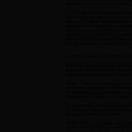
одним из соавторов исследования «
С 1958 году Ростоу становится спич
Committee) – основа стратегии под
брошюру «Стадии экономического ра
идентичности поступательного разв
общества массового потребления, а 
преимущество над СССР в массовом
Ростоу критикуется марксистами – 
Ростоу провозглашается в СССР про
НЕДОСКАЗАННАЯ ИСТОРИЯ ВЬЕ
В момент написания книги семейст
назначается заместителем советник
Гарвардского университета Л. Лауэл
Банди – также выпускник Йельского 
отличился написанием биографии од
по международным отношениям, где 
планировалось финансовое содейств
По данным New York Times, Банди б
В тот период Банди считался в Гар
репутацию левого мыслителя.
В 1962-м Ростоу в беседе с диплом
авторы, приписывающие убийство Ке
предположение, что этот слух был