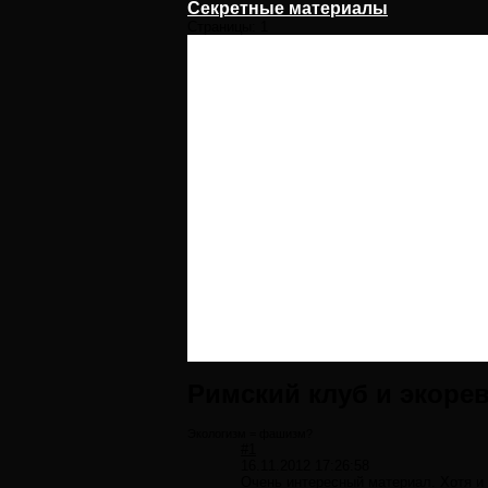
Секретные материалы
Страницы:
1
Римский клуб и экоре
Экологизм = фашизм?
#1
16.11.2012 17:26:58
Очень интересный материал. Хотя и