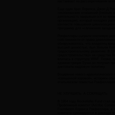
настаивает на рассекречивании вс
Еще один брат Лоренса, Джон Д.Рок
тихоокеанских отношений (Institute o
деятельность закрывшегося во время
организации), который поощрял расп
контексте повышения цивилизационн
программу для «сближения западной
Рокфеллеры сыграли ключевую роль 
собственности от права девелопмен
обнаруживалось, что владелец вред
высшей ценностью, был Уильям Кейн
градостроительному развитию. В 1
градостроительству» на средства Ro
влилась в структуру WWF. Позже, п
администрации Буша он получил про
диктовала кадровую политику.
Воцарение нового идеологического 
«священной коровой», историки обы
итальянском поместье Рокфеллеров
НЕ УЛУЧШАТЬ, А СОКРАЩАТЬ
В 1954 году Rockefeller Fund стал
Проблемный комитет (Ad Hoc Committ
Foundation Лоренса Рокфеллера, а 
комитета суммируются в докладе п