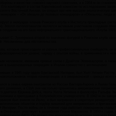
обороны в качестве главного научного советника, а в 1964-м он станов
 Его кооптируют в состав Королевской комиссии по исследованию загр
ситете Восточной Англии, он открыл при нем высшую экологическую школ
а мемуаров – «От обезьян до полевых командиров» и «Обезьяны, люди и 
рует в мемуарах членов Римского клуба и Института прикладных систе
и). Зоолог-патологоанатом является активным участником создания обеи
 в создании на его базе неформального транснационального «Клуба 1001
зывает С. Зуккермана второй по значению фигурой в Римском клубе начи
й. Несомненны два обстоятельства:
луба, которые происходили из разных профессиональных сообществ, он 
мировоззренческом уровне, наряду с опытом войны, в применимости к че
нным человеком, имевшим прямые связи с Дуайтом Эйзенхауэром, а так
и в вышеназванных операциях в Италии совместно с англичанами.
чивших в 1945 году орден Британской Империи, был Уолт Уитмен Ростоу.
сновоположников теории конвергенции, а в американской – прежде всего к
дился в семье евреев-эмигрантов из России Виктора-Аарона и Лилии Гел
ого движения, в США они настолько прониклись американским патриоти
го деятеля Юджина Дебса, поэта Уолта Уитмена и философа Ральфа Эме
кономики и преподавал в Колумбийском университете. В 1942-м он заве
онованом был знаком по Йелю, и был направлен в секретную резидентуру
ратегических объектов и подбор мишеней для американских и британских
 Империи. После войны он в течение года работает помощником главы 
 в Оксфорде, участвует в разработке Плана Маршалла. В 1950-х годах,
иверситете (MIT). Он издает три монографии по истории торговли Брита