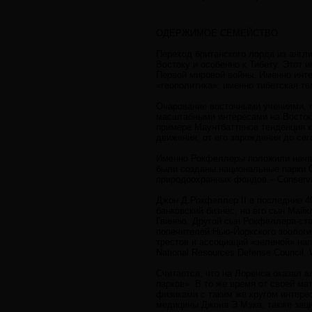
ОДЕРЖИМОЕ СЕМЕЙСТВО
Переход британского лорда из англ
Востоку и особенно к Тибету. Этот 
Первой мировой войны. Именно инте
«геополитика»; именно тибетская т
Очарование восточными учениями, 
масштабными интересами на Востоке
примере Маунтбаттенов тенденция 
движения, от его зарождения до се
Именно Рокфеллеры положили начал
были созданы национальные парки Gr
природоохранных фондов – Conservat
Джон Д.Рокфеллер II в последние 4
банковский бизнес, но его сын Май
Гвинею. Другой сын Рокфеллера-ста
попечителей Нью-Йоркского зоологи
трестов и ассоциаций «зеленой» нап
National Resources Defense Council, W
Считается, что на Лоренса оказал 
парков». В то же время от своей ма
физиками с таким же кругом интер
медицины Джона Э.Мэка, также заци