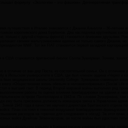
услышал формулу: «Экологизм – это фашизм». Дегенеративная трансфор
емя путешествия в Италию знакомится с Джанни Аньелли – 36-летним в
отомком королевского дома Бурбонов. Два наследника крупнейших состо
не, только с другой стороны фронта) становятся близкими друзьями. Р
увлекает своими мальтузианскими идеями не только самого Джанни, но и
 президентом WWF. Тот же FIAT становится первой западной корпораци
 в США становится британский биолог Солли Зуккерман. Точнее, зооло
о в отличие от ван дер Поста, из состоятельной семьи. Он с отличием
бу в Йельском университете в США, где был членом ордена «Череп и кос
а базе медицинской школы University College. Зуккерман совмещал зоо
л книгу «Общественная жизнь обезьян и человекообразных» (Social Life o
оступ в высший свет. В период Второй мировой войны выполнял ряд прое
 выполнением работы по оценке влияния бомбардировки на здания и нас
итальянском острове Пантеллариа в 1943-м. По словам Зуккермана, там 
года ему была присвоена должность командира звена в Управлении адми
 Зимой 1943 года в качестве научного директора Британского отдела п
 войск. План состоял в тяжелой воздушной бомбардировке французских
повышение расходов на горючее для следования в обход). За этот пла
зных войск Дуайтом Эйзенхауэром, он после войны был удостоен титул
рофессиональную карьеру в Бирмингемском университете, стал професс