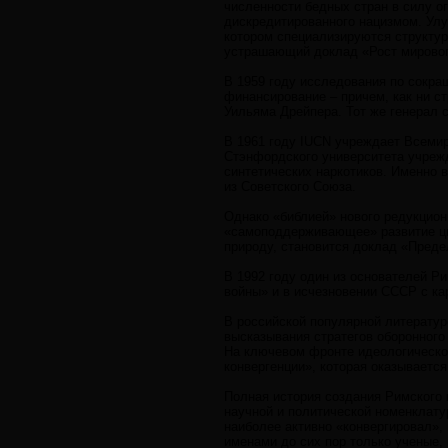
численности бедных стран в силу о
дискредитированного нацизмом. Улу
котором специализируются структу
устрашающий доклад «Рост мировог
В 1959 году исследования по сокра
финансирование – причем, как ни ст
Уильяма Дрейпера. Тот же генерал с
В 1961 году IUCN учреждает Всемир
Стэнфордского университета учрежд
синтетических наркотиков. Именно 
из Советского Союза.
Однако «библией» нового редукцион
«самоподдерживающее» развитие ци
природу, становится доклад «Преде
В 1992 году один из основателей Р
войны» и в исчезновении СССР с ка
В российской популярной литератур
высказывания стратегов оборонного
На ключевом фронте идеологической
конвергенции», которая оказывается
Полная история создания Римского 
научной и политической номенклату
наиболее активно «конвергировал»,
именами до сих пор только ученые,