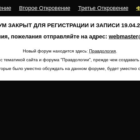
ение
Второе Откровение
Третье Откровение
Ф
М ЗАКРЫТ ДЛЯ РЕГИСТРАЦИИ И ЗАПИСИ 19.04.20
ия, пожелания отправляйте на адрес:
webmaster@
Новый форум находится здесь:
Правдология
.
с тематикой сайта и форума "Правдологии", прежде чем создават
торые было уместно обсуждать на данном форуме, будет уместно 