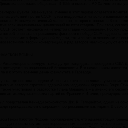
Динамика советского общества». В 1955-м вместе с Р.У.Хэтчем он выпус
райтером Дуайта Эйзенхауэра. Именно в этот период создается Комитет 
рывных действий против СССР путем поддержки этнического национализ
звития: Некоммунистический манифест», которая становится бестселлер
ития всех национальных цивилизаций по пяти стадиям. При этом, согла
СССР отстает, находясь на четвертой стадии «созревания». Ростоу пред
 потреблении станет решающим фактором в победе США над геополитиче
как за пересмотр формационной модели, так и за отрыв экономики от с
возвестником теории конвергенции, и ряд авторов квалифицируют его та
ТНАМСКОЙ ВОЙНЫ
во Рокфеллеров формирует команду для кандидата в президенты США Дж
а президента по национальной безопасности. Его начальником является
ла и к этому времени декан факультета в Гарварде.
ун-та, где состоял в ордене «Череп и кости» и возглавлял университет
ного из авторов стратегии ядерной бомбардировки Хиросимы Генри Стим
также участвовал в разработке Плана Маршалла – а именно его секретн
ие антикоммунистических партий во Франции и Италии, преимущественн
ыл представлен Кеннеди экономистом Дж. К. Гэлбрайтом, одним из осно
варде преподавателем с широкими прогрессивными взглядами. В свою о
атом Генри Кэботом Лоджем проговаривается, что администрация Кеннед
ннеди теневым кругам, заинтересованным в свержении Кастро и связан
 запущен специально, для дискредитации Кеннеди. Позже Генри Кэбот 