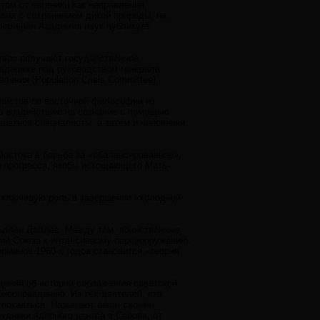
ом от евгеники как направления,
зана с сохранением дикой природы, на
нальная Академия наук публикует
уэра получают государственное
оддержке под руководством генерала
ения (Population Crisis Committee).
листов по восточной философии из
по воздействию на сознание с помощью
ашаться специалисты, а затем и чиновники
Востока в борьбе за «сбалансированное»,
 прогресса, якобы истощающего Мать-
ал ключевую роль в завершении «холодной
 Аллен Даллес. Между тем, воинственные
кий Союза к интенсивному перевооружению.
рминов 1960-х годов становится «теория
дений об истории соблазнения советской
мооправданию. Из тех деятелей, кто
л покаяться. Называют вещи своими
удники ядерного центра в Сарове, от