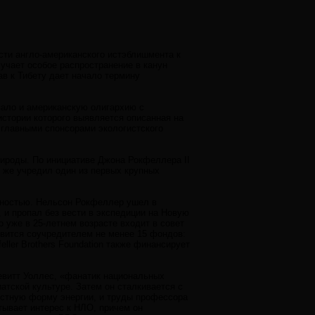
сти англо-американского истэблишмента к
лучает особое распространение в канун
в к Тибету дает начало термину
вало и американскую олигархию с
стории которого выявляется описанная на
главными спонсорами экологистского
ироды. По инициативе Джона Рокфеллера II
Он же учредил один из первых крупных
ьностью. Нельсон Рокфеллер ушел в
 и пропал без вести в экспедиции на Новую
 уже в 25-летнем возрасте входит в совет
новится соучредителем не менее 15 фондов:
ller Brothers Foundation также финансирует
евитт Уоллес, «фанатик национальных
атской культуре. Затем он сталкивается с
естную форму энергии, и труды профессора
тывает интерес к НЛО, причем он