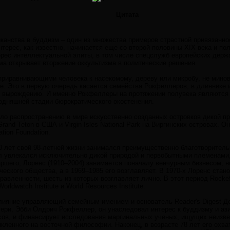
Цитата
иканства в буддизм – один из множества примеров страстной привязанно
интерес, как известно, начинается еще со второй половины XIX века и по
рес интеллектуальной элиты, в том числе спецслужб европейских держа
ема открывает вторжение оккультизма в политические решения.
приравнивающими человека к насекомому, дереву или микробу, не мино
. Это в первую очередь касается семейства Рокфеллеров, в длиннике и
к вырождению. И именно Рокфеллеры на протяжении полувека являются 
годняшней стадии бюрократического окостенения.
о распространению в мире искусственно созданных островков дикой пр
and Teton в США и Virgin Isles National Park на Виргинских островах. 
ion Foundation.
0 лет свой 98-летней жизни занимался преимущественно благотворител
кл увлекался исключительно дикой природой и первобытными племенами,
ршего, Лоренс (1910–2004) занимается поначалу венчурным бизнесом, но
ческого общества, а в 1969–1985 его возглавляет. В 1970-х Лоренс ста
равленности, шесть из которых возглавляет лично. В этот период Rockefe
orldwatch Institute и World Resources Institute.
влияние управляющий семейным имением и основатель Reader's Digest Д
тери, Эбби Олдрич Рокфеллер, он унаследовал интерес к буддизму и ази
есов, и финансирует исследования маргинальных ученых, ищущих неизв
кленного на восточной философии. Наконец, в возрасте 78 лет его охва