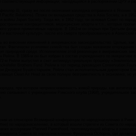
ей соответствующей информации, находящейся в распоряжении ЦРУ и ра
феллер III, сразу же после окончания колледжа отправился в Японию, г
f Pacific Relations). Позже он вкладывал средства в Asia Society, а в 19
 войны Japan Society. Тогда же, в 1952 году, он основал Совет по нар
ространение контрацептивов, медицинские аборты и т.п., которые пропа
ого уровня примитивных народов. В 1963-м он открыл при Третьем фон
 и восточной культур», после его смерти преобразованную в Азиатский 
во внесении изменений в американское законодательство. Целью, как 
та». Фактически усилиями семейства был создан механизм отчуждения 
ит природной среде. Исполнителем этой революции в американских зако
 Рейли. В 1969-м он был избран в состав учрежденного по инициативе п
972-м Рейли выпустил в свет антииндустриальную брошюру «Землепольз
ckefeller Brothers Fund. Рейли в тот период руководил Conservation Fou
ри Джордже Буше-старшем, Рейли стал исполнительным директором Envir
звище Clean Air Head за свою полную безграмотность в экономике, но у
порядка, при котором неприкосновенность живой природы, как антитеза 
чно связывают с учреждением Римского клуба (1968), учредительное за
.
 одним из спонсоров Всемирной конференции по народонаселению в Риме.
ee) по народонаселению, в который вошли стратеги из Совета по народо
также ассоциации Planned Parenthood, проповедующей аборты и химичес
резидента Совета по народонаселению Фредерика Осборна, где делаетс