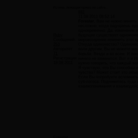
Истина, лежащая прямо на сайте...
#41
11.09.2011 08:52:14
Forester
, Вам не нужно менять
несложно, когда ощущаешь един
одновременно. Да, изменение п
Ruby
будущее существует одномомент
Сообщений:
мировоззрение изменить этот к
253
Откуда одиночество? Одиночест
Авторитет:
воли другим, Вы не можете мен
71
борьба. Везде и во всем. И пок
Регистрация:
ничего не изменится. Вот я и 
18.08.2011
нужно говорить, что каждый вол
Я чувствую, что Вы способны н
чувства? Может стоит это объ
Если Вы попробуете вспомнить, 
суб-логоса. Поднимитесь туда 
взаимопонимания и взаимодейс
Forester