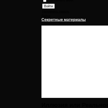
Запомнить меня
Напомнить пароль
Войти
Секретные материалы
Страницы:
Пред.
1
2
3
Иллюзия или Реальнос