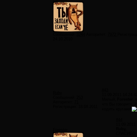
Сообщений:
3244
Авторитет:
7972
Регистрац
24.10.2010
#43
Ruby
11.09.2011 14:24:4
Сообщений:
253
Милый,
Forester
, 
Авторитет:
71
что Вы говорите.
Регистрация:
18.08.2011
ходить кругами
#44
11.09.2011 
Ruby,
Forester
СПАСИБО з