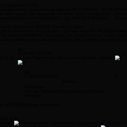
, я сторонник РАЗУМА.
чувства конечно существуют, но пока они НЕ ПОНЯТНЫ, - они НЕ УПР
ак Хаос, сами в себе прекрасны, но из них ничего не рождается....внятно
ся,разнообразятся, переливаются... Да, КРАСИВО, блаженно, ... "6-я па
гласие на освоение РАЗУМА, поэтому Вы здесь.
тво и начинаем его "очувствовать", прогоняя через РАЗУМ. В зависимос
- Вы начнёте ПОНИМАТЬ это чувство, всё глубже и полнее. Тогда сможе
ы же не анигилируете само чувство?! Нет. Оно остаётся, но станови
#45
11.09.2011 14:33:49
0
Все так. Подчини чувства разуму и обретешь свободу?
18.08.2011
#46
11.09.2011 19:33:01
0
Цитата
Ruby пишет:
Все так. Подчини чувства разуму и обретешь
свободу?
ия:
24.10.2010
Свободу Творчества.
11 19:47:43
в точку!
Но настоящего творчества нет без вдохновения, без полета 