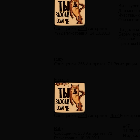
Вы в курсе
Для меня 
Чувства,- к
Они множат
Сообщений:
3244
Авторитет:
Вы дали со
7972
Регистрация:
24.10.2010
Берём чувс
Сознания, 
При этом В
Ruby
Сообщений:
253
Авторитет:
71
Регистрация:
Forester
Сообщений:
3244
Авторитет:
7972
Регистрац
#47
Ruby
11.09.20
Сообщений:
253
Авторитет:
71
И здесь 
Регистрация:
18.08.2011