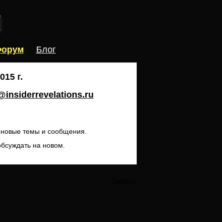
орум
Блог
15 г.
insiderrevelations.ru
ь новые темы и сообщения.
обсуждать на новом.
Закрыть