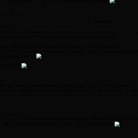
то голос Истинного Я. Кстати, бог мужчина или женщина?
.2011 21:56:45
Цитата
 пишет:
есь в точку! Но настоящего творчества нет без вдохновения, без полета 
 - это голос Истинного Я. Кстати, бог мужчина или женщина?
ерно. Но когда Вы не управляете "полётом", - это не Творчество.
с Вы говорите от лица местного эго, которое "визжит" от радости встре
ной деятельности.
 такой Бог?
07
е веры теории, а также траханье мозгов друг другу по этому поводу.
уб-логоса поговорить не удалось. Пойдем выше. Логос. Вы и есть Бог. 
ого сами дойдете, если еще не дошли. Если не дошли, думайте. Я чувс
1 22:36:03
, так ли уж плоха моя идея коллективизировать намерение? Темку мою 
 знаю, что Ваш мозг работает быстрее чем суперкомпьютер