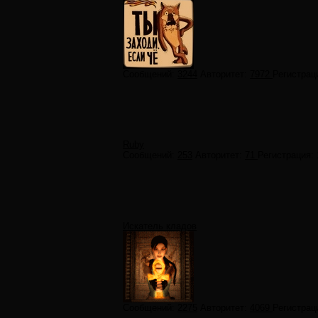
Сообщений:
3244
Авторитет:
7972
Регистрац
Ruby
Сообщений:
253
Авторитет:
71
Регистрация:
Искатель кладов
Сообщений:
2275
Авторитет:
4069
Регистрац