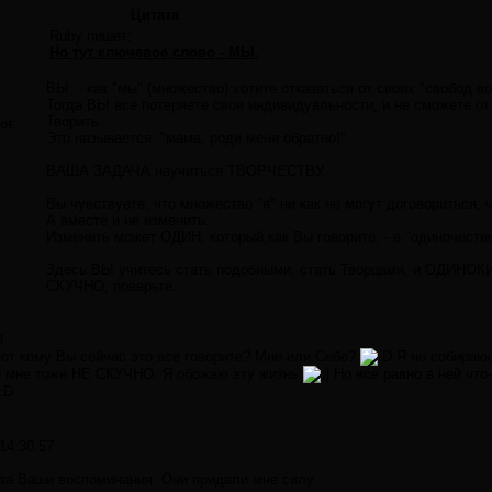
Цитата
Ruby пишет:
Но тут ключевое слово - МЫ.
ВЫ, - как "мы" (множество) хотите отказаться от своих "свобод в
Тогда ВЫ все потеряете свои индивидуальности, и не сможете 
Творить.
ия:
Это называется: "мама, роди меня обратно!"
ВАША ЗАДАЧА научиться ТВОРЧЕСТВУ.
Вы чувствуете, что множество "я" ни как не могут договориться,
А вместе и не изменить.
Изменить может ОДИН, который,как Вы говорите, - в "одиночестве
Здесь ВЫ учитесь стать подобными, стать Творцами, и ОДИНОК
СКУЧНО, поверьте.
3
вот кому Вы сейчас это все говорите? Мне или Себе?
Я не собираюс
 И мне тоже НЕ СКУЧНО. Я обожаю эту жизнь
Но все равно в ней что-
14:30:57
а Ваши воспоминания. Они придали мне силу.