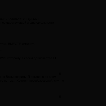
оли" и "слиться" с Единым?
от несуществующей индивидуальности
 чтобы ВМЕСТЕ изменить...
".
ИМИ, которому в своём одиночестве НЕ
0
ь с Вами спорить. Я согласна со всем,
то не так... Хочется преобразований, скучно
0