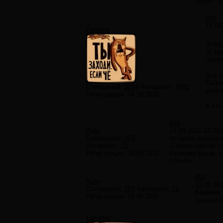
души - э
#48
11.09
Forester
Ruby
И зд
души
Всё в
Сейча
Сообщений:
3244
Авторитет:
7972
разум
Регистрация:
24.10.2010
А кто
#49
Ruby
11.09.2011 22:25:
Сообщений:
253
оставим различны
Авторитет:
71
С точки зрения с
Регистрация:
18.08.2011
схемами Вы до эт
сознать.
#50
Ruby
12.09.201
Сообщений:
253
Авторитет:
71
Forester
Регистрация:
18.08.2011
время? Я
Forester