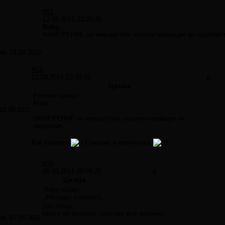
#51
12.09.2011 23:25:35
Ruby,
НАМЕРЕНИЕ не имущество, коллективизации не подлежи
ия:
24.10.2010
#52
12.09.2011 23:43:52
0
Цитата
Forester пишет:
Ruby,
18.08.2011
НАМЕРЕНИЕ не имущество, коллективизации не
подлежит.
Как скажете
Слушаю и повинуюсь
#53
19.10.2011 09:04:25
0
Цитата
Ruby пишет:
Это надо о-сознать.
Это точно.
Ничто не истинно, поэтому всё истинно.
ия:
07.05.2011