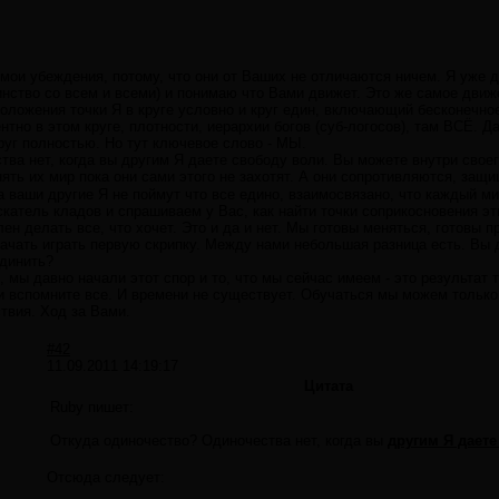
 мои убеждения, потому, что они от Ваших не отличаются ничем. Я уже д
ство со всем и всеми) и понимаю что Вами движет. Это же самое движе
оложения точки Я в круге условно и круг един, включающий бесконечно
но в этом круге, плотности, иерархии богов (суб-логосов), там ВСЁ. 
руг полностью. Но тут ключевое слово - МЫ.
ва нет, когда вы другим Я даете свободу воли. Вы можете внутри своег
ять их мир пока они сами этого не захотят. А они сопротивляются, за
а ваши другие Я не поймут что все едино, взаимосвязано, что каждый ми
Искатель кладов и спрашиваем у Вас, как найти точки соприкосновения э
ен делать все, что хочет. Это и да и нет. Мы готовы меняться, готовы п
ачать играть первую скрипку. Между нами небольшая разница есть. Вы 
единить?
мы давно начали этот спор и то, что мы сейчас имеем - это результат т
и вспомните все. И времени не существует. Обучаться мы можем только
твия. Ход за Вами.
#42
11.09.2011 14:19:17
Цитата
Ruby пишет:
Откуда одиночество? Одиночества нет, когда вы
другим Я даете
Отсюда следует: