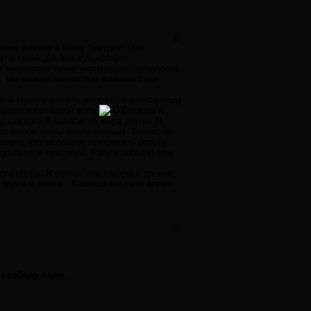
0
авно влезла в Вашу "шкурку" (это
т и мной. Да, все существует
е множество точек, настоящее, прошлое и
Да, мы можем полностью изменив свое
о Я менять все что угодно, но дав свободу
щищаются свободой воли
Отсюда и
р каждого Я зависит от мира других Я,
тих миров чтобы стать единым. Только не
ринять что-то общее, прекратить борьбу.
думаете, я чувствую. Разум победит или
ого спора. Я сейчас это говорю с уровня
 здесь и сейчас. Кажется настало время
0
 свободу воли.