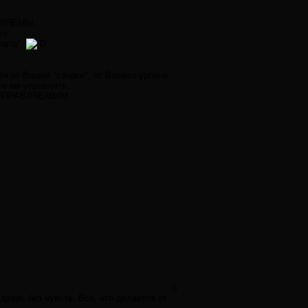
АВЛЯЕМЫ.
го.
лата".
ти от Вашей "сборки", от Вашего уровня
те им управлять.
тся УПРАВЛЯЕМЫМ.
0
души, без чувств. Все, что делается от