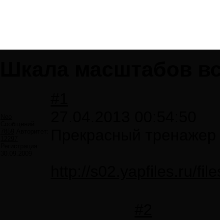
Шкала масштабов в
#1
27.04.2013 00:54:50
Neo
Сообщений:
Прекрасный тренажер
7859
Авторитет:
12297
Регистрация:
30.09.2009
http://s02.yapfiles.ru/
#2