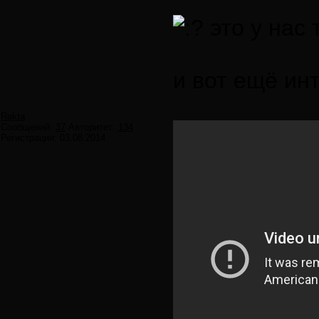
это у нас 
и вот ещё ин
Rakta
Сообщений:
37
Авторитет:
134
Регистрация:
03.08.2014