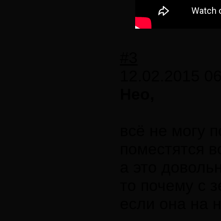
#3
12.02.2015 06
Нео,
всё не могу 
поместятся в
а это доволь
то почему с 
если она на 