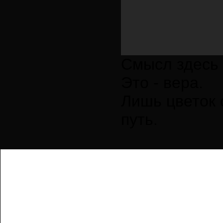
Смысл здесь 
Это - вера.
Лишь цветок 
путь.