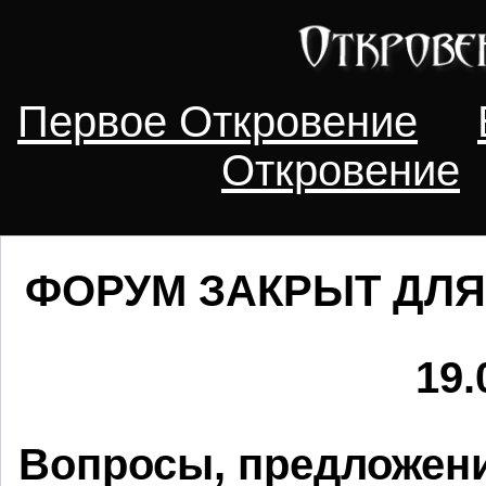
Первое Откровение
Откровение
ФОРУМ ЗАКРЫТ ДЛЯ
19.
Вопросы, предложени