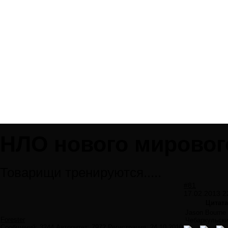
НЛО нового мировог
Товарищи тренируются.....
#81
17.02.2013 2
Цитат
Jason Bourne
Forester
Чебаркульск
Сообщений:
3244
Авторитет:
7972
Регистрация:
24.10.2010