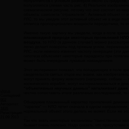
полуэллипсов с угловым размером около 10 градусов,
полуэллипса (левая часть рис. 4) Реальное изображен
схематическом рисунке, потому что оно состоит из н
объекта: самолета-“отражателя”. Активный объект — и
РЛС, то мы увидим этот активный объект не в виде пол
эллипса пропорционален мощности передатчика, то е
Именно такую картину мы увидели, когда в поле зрен
плазмоидной природе некоторых проявлений НЛО
воздуха
, то НЛО (в данном случае!) можно рассматри
легко делает повороты под прямым углом, перемещаетс
РЛС, если немного изменит частоту генерации (эти д
гипотеза объясняет некоторые парадоксы при появлени
может быть очередным лукавым наваждением.
Этот эксперимент показал, что попадающие в поле зр
свидетельств святых отцов мы знаем, как изобретат
могут принять форму животного (например, собаки — к
космического корабля, могут материализоваться и де
“объективных научных данных” наталкивает даже
vlgrus
честно сопоставить итоги различных исследований, то
Сообщений:
902
Обнаружив плазменный характер проявлений демониче
Авторитет:
“тарелок” — НЛО летит сначала в одном направлении, 
1835
нормальный объект этого делать не может. Если же это
Регистрация:
.......
21.09.2013
Так что знать некоторые механизмы “таинственных яв
бывает очень полезно. Надо сказать, что присутствие 