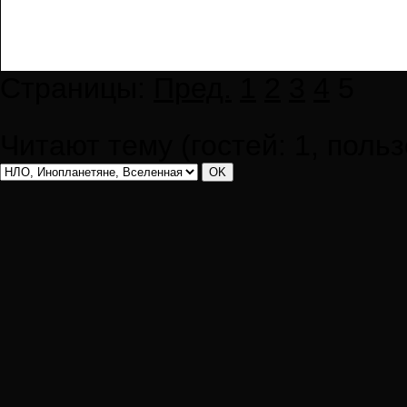
Страницы:
Пред.
1
2
3
4
5
Читают тему (гостей:
1
, поль