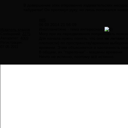
В довершение этих откровенно издевательских несураз
табуретки! Он протянул руку, но лишь попытался нажать 
#85
06.09.2014 21:56:09
Инопланетяне - тема интересная.
Искатель кладов
Могу про их передвижения попробовать поясн
Сообщений:
2275
Авторитет:
4069
Для начала нужно понять, что они
не летают
н
Регистрация:
плотности) по пространству\времени выборочно
07.05.2011
времени. Этим объясняется и хаотичность пе
В общем, их "тарелочки" - машины времени.
Ничто не истинно, поэтому всё истинно.