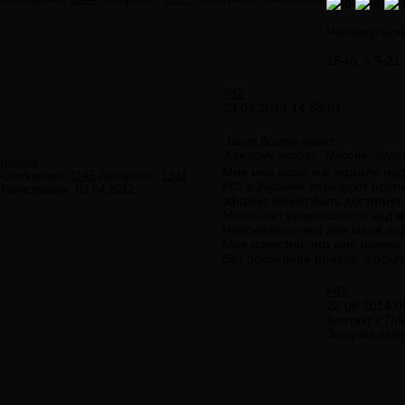
Чебаркульски
15-го, в 9-2
#82
23.04.2013 14:58:01
Jason Bourne пишет:
Каждому народу "Мессия" будет 
nikolay
Мне моя рожа и в зеркале над
Сообщений:
1145
Авторитет:
1341
РС: в Украине передают прог
Регистрация:
03.04.2012
эффект может быть достигнут
Много лет размышлял я над ж
Непонятного нет для меня под
Мне известно, что мне ничего 
Вот последняя правда, открыт
#83
22.08.2014 0
Контакт с П
Загрузка плее