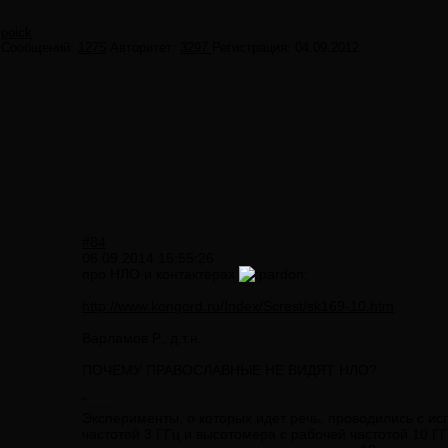
poick
Сообщений:
1275
Авторитет:
3297
Регистрация:
04.09.2012
#84
06.09.2014 15:55:26
про НЛО и контактёрах
http://www.kongord.ru/Index/Screst/sk169-10.htm
Варламов Р., д.т.н.
ПОЧЕМУ ПРАВОСЛАВНЫЕ НЕ ВИДЯТ НЛО?
"......
Эксперименты, о которых идет речь, проводились с ис
частотой 3 ГГц и высотомера с рабочей частотой 10 Г