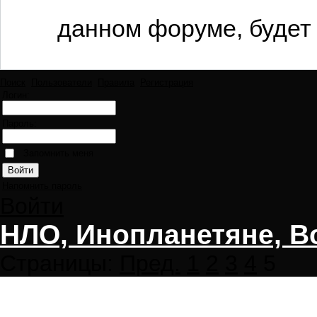
данном форуме, будет 
Поиск
Пользователи
Правила
Регистрация
Логин:
Пароль:
Запомнить меня
Напомнить пароль
Войти
НЛО, Инопланетяне, В
Страницы:
Пред.
1
2
3
4
5