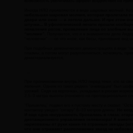
возможность увеличивать эффект воздействия на приб
Иногда НЛО проявляются в виде шаровых молний. Когд
небольшая шаровая молния, которая пролетала по 
двери или окна — и летела дальше. И при этом он
штучки... В уфологической печати прошли сообще
появление рогов, проявление лица со злобным вы
“молнии”.
Получается, что и в знаменитом деле Андер
“человечки” — не что иное, как бесы, принявшие вид
При подобных демонических демонстрациях в виде “тар
плазмы, а потом могут разуплотниться, исчезнуть, пре
дематериализуется.
......
При проникновении внутрь НЛО перед теми, кто за св
явления. Одним из таких редких “очевидцев” был шофе
урожай. Сидя на корточках, укладывал в рюкзак морко
2,5–3 метра высоты (похожего на пропорционально сло
“Пришелец” подвел его к пустому месту и сказал: “Ост
контактер увидел “сигару” 8–10 метров длины.
Но когд
И еще одна несуразность бросилась в глаза: стар
дистанционного управления телевизора! А вместо
нарисованы от руки какие-то странные звезды (кс
что они отражают расположение звезд на небосвод