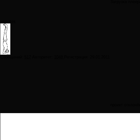
Загрузка плеер
человек
Сообщений:
517
Авторитет:
1048
Регистрация:
29.01.2011
проект отклонё