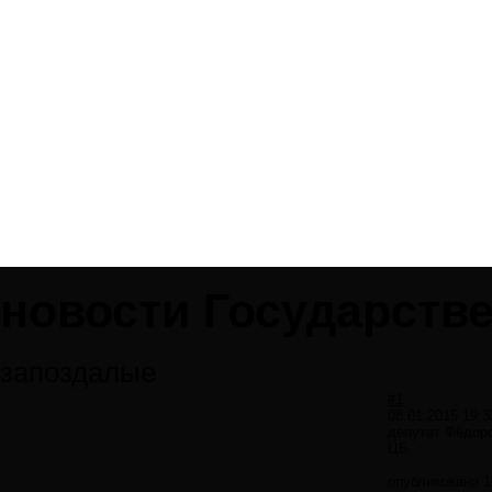
новости Государств
запоздалые
#1
08.01.2015 19:3
депутат Фёдоро
ЦБ
опубликовано 16