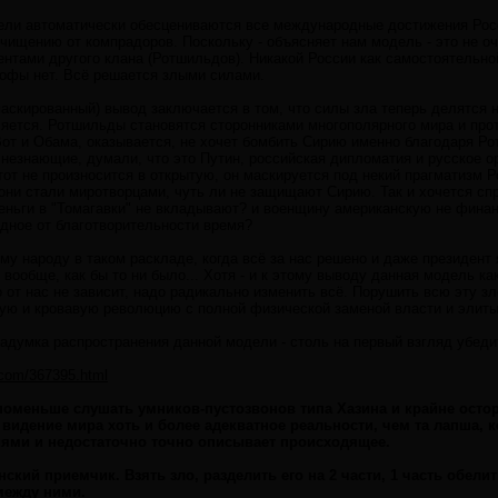
ели автоматически обесцениваются все международные достижения Росс
чищению от компрадоров. Поскольку - объясняет нам модель - это не оч
ентами другого клана (Ротшильдов). Никакой России как самостоятельно
офы нет. Всё решается злыми силами.
скированный) вывод заключается в том, что силы зла теперь делятся на 
ляется. Ротшильды становятся сторонниками многополярного мира и про
Вот и Обама, оказывается, не хочет бомбить Сирию именно благодаря Р
незнающие, думали, что это Путин, российская дипломатия и русское о
тот не произносится в открытую, он маскируется под некий прагматизм 
ни стали миротворцами, чуть ли не защищают Сирию. Так и хочется спр
еньги в "Томагавки" не вкладывают? и военщину американскую не финан
дное от благотворительности время?
ому народу в таком раскладе, когда всё за нас решено и даже президент
вообще, как бы то ни было... Хотя - и к этому выводу данная модель как
о от нас не зависит, надо радикально изменить всё. Порушить всю эту з
ную и кровавую революцию с полной физической заменой власти и элиты
задумка распространения данной модели - столь на первый взгляд убед
l.com/367395.html
поменьше слушать умников-пустозвонов типа Хазина и крайне осто
 видение мира хоть и более адекватное реальности, чем та лапша, 
ями и недостаточно точно описывает происходящее.
кий приемчик. Взять зло, разделить его на 2 части, 1 часть обелит
между ними.