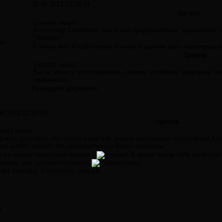
15.06.2013 11:16:01
Цитата
Leonard пишет:
Александр Сергеевич, как и все представители "врачебного"
"болезни".
я:
Я лично нет. И собственно почему я должен быть заинтересов
Цитата
Leonard пишет:
Вы не можете это совершить, потому что Ваша "медицина" о
невежества.
Приведите аргументы.
06.2013 11:26:29
Цитата
nard пишет:
ринял для себя, что торгуя смертью, можно неслыханно обогатиться.Ес
жой успех, значит, это исключительно Ваши проблемы
 то небось смертушки боишся?
А иначе зачем тебе богатство
ьмешь, все туточки останется
ика сансара, а отступать некуда!
х