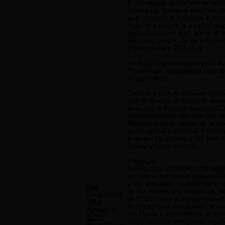
В последнее время всё активн
оценке как мировых событий, т
дел, Михаилом Хазиным в инте
надо не в людях, а в самой мо
противостоянии друг другу. И 
противостояния. Путин и Ко яв
Стросс-Кана в 2011 году.
Не буду подробно разбирать вс
Ротшильды объединили свои фи
модели мира.
Первый и самый главный. Полн
двигая фишки на мировой шахма
есть это не Россия защитила С
противостояния сил зла. Это 
Фридмана и др., отдав их акти
деле, самый страшный и очеви
Божьего Промысла и тех сил, 
людей уныние и злобу.
Свернуть
Более того, согласно этой мод
вот они естественно разделили
у нас называют патриотами и с
Neo
путём логических изворотов, я
Сообщений:
не в пустыне и вынуждено счит
7859
вынужденный компромисс в как
Авторитет:
что Путин и его команда не про
12297
национальных интересах, а раб
Регистрация: