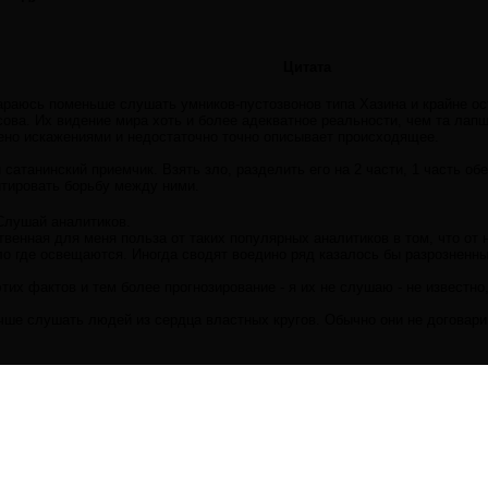
Цитата
араюсь поменьше слушать умников-пустозвонов типа Хазина и крайне о
ова. Их видение мира хоть и более адекватное реальности, чем та лапш
но искажениями и недостаточно точно описывает происходящее.
сатанинский приемчик. Взять зло, разделить его на 2 части, 1 часть обе
итировать борьбу между ними.
Слушай аналитиков.
венная для меня польза от таких популярных аналитиков в том, что о
о где освещаются. Иногда сводят воедино ряд казалось бы разрозненны
тих фактов и тем более прогнозирование - я их не слушаю - не известно,
чше слушать людей из сердца властных кругов. Обычно они не договари