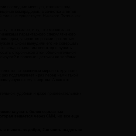
ии последних месяцев, ставится под
ищение компрадоров, а зачистка агентов
й силы не существует. Никакого Путина как
ту, что позлее, и ту, что менее злая.
тивниками паразитарного спекулятивного
отшильдам, упирается рогами проклятым
ружие в Сирии вынудили его не совершать
Ротшильдов: мол, им невыгодно рушить
осить сторонников этой объяснительной
сируют? и полевые цветочки на зелёных
 является сторонником мирового крупного
 раз подталкивает - раз перед нами такой
лополучную схему к чертям. А как это
.
ительной, удобной и даже привлекательной?
рожно слушать более серьезных
которая вешается через СМИ, но все еще
ь и выдать за добро, 2-ю часть выдать за