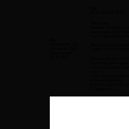
#46
05.10.2013 08:36:45
Neo пишет:
Именно поэтому я ст
аналитиков типа Фурс
еще слишком замутне
Roi
Сообщений:
701
Вообще это типичный 
Авторитет:
2474
выдать за зло и сым
Регистрация:
31.05.2013
Хочешь разориться? 
На самом деле единст
событиях которые мал
так).
А вот интерпретация э
и на чью зарплату.
В плане прогнозов лу
С Уважением