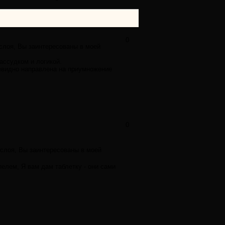
0
 слоя, Вы заинтересованы в моей
ассудком и логикой.
евидно направлена на приумножение
0
 слоя, Вы заинтересованы в моей
пелем, Я вам дам таблетку - они сами