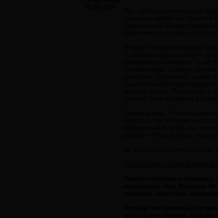
30.09.2009
При такой объяснительной мод
сомнение любой шаг власти к о
одного клана (Рокфеллеров) аг
сдерживающего мир от катастр
Второй и менее очевидный (зама
Исподволь одна из сторон обе
финансового капитала. О как! 
Рокфеллерам. А мы-то, дураки 
агрессию. Подчеркну - вывод э
существующий миропорядок и о
модели: может, Ротшильды и д
склонах Азии собирают в свобо
Третий вывод - России и русск
капитала, бесполезно рыпаться 
запредельный тупик, раз ничег
сделать? Только через тоталь
Не в этом ли и окончательная 
http://russkiy-malchik.livejourna
Именно поэтому я стараюсь 
аналитиков типа Фурсова. Их
слишком замутнено искажени
Вообще это типичный сатанинс
зло и сымитировать борьбу 