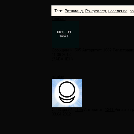
Теги:
Ротшильд
,
Рокфеллер
,
население
,
за
Leonard
Сообщений:
595
Авторитет:
1082
Регистраци
11.06.2013
(ЗАБАНЕН)
nikolay
Сообщений:
1145
Авторитет:
1341
Регистрац
03.04.2012