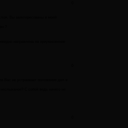
0
 слоя, Вы заинтересованы в моей
ан ?
чевидно направлена на приумножение
0
ли Вас не устраивает положение дел и
 неслыханое? С собой ведь ничего не
0