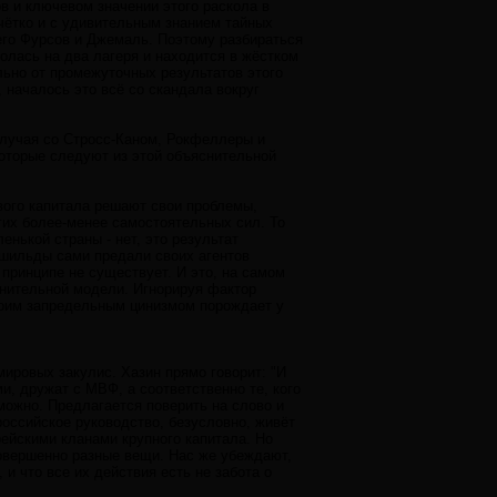
в и ключевом значении этого раскола в
 чётко и с удивительным знанием тайных
его Фурсов и Джемаль. Поэтому разбираться
лолась на два лагеря и находится в жёстком
льно от промежуточных результатов этого
 началось это всё со скандала вокруг
 случая со Стросс-Каном, Рокфеллеры и
оторые следуют из этой объяснительной
вого капитала решают свои проблемы,
угих более-менее самостоятельных сил. То
нькой страны - нет, это результат
тшильды сами предали своих агентов
 принципе не существует. И это, на самом
снительной модели. Игнорируя фактор
своим запредельным цинизмом порождает у
мировых закулис. Хазин прямо говорит: "И
и, дружат с МВФ, а соответственно те, кого
можно. Предлагается поверить на слово и
российское руководство, безусловно, живёт
ейскими кланами крупного капитала. Но
совершенно разные вещи. Нас же убеждают,
 и что все их действия есть не забота о