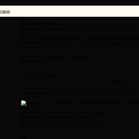
говор
#41
14.06.2013 21:04:14
Александр Сергеевич,
как и все представители "врачебного"
"болезни".
Вы не наделяете меня мудростью, здоровьем, долголетием, р
Вы не можете это совершить, потому что Ваша "медицина" оч
невежества.
я:
Вежества Вам и Вашим "пациентам".
(ЗАБАНЕН)
#42
15.06.2013 00:35:54
Цитата
Leonard пишет:
Александр Сергеевич, как и все представители "врачебного"
"болезни".
"эх эти хирурги - им бы все скальпелем да скаль
отвалятся".
Много лет размышлял я над жизнью земной.
ия:
Непонятного нет для меня под луной.
Мне известно, что мне ничего не известно!
Вот последняя правда, открытая мной.
#43