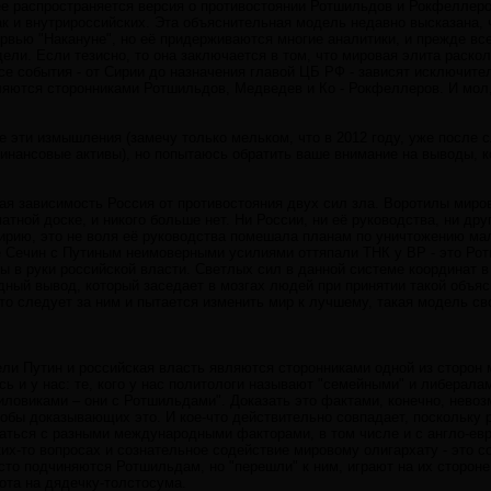
ее распространяется версия о противостоянии Ротшильдов и Рокфеллеро
ак и внутрироссийских. Эта объяснительная модель недавно высказана,
рвью "Накануне", но её придерживаются многие аналитики, и прежде вс
дели. Если тезисно, то она заключается в том, что мировая элита раско
все события - от Сирии до назначения главой ЦБ РФ - зависят исключите
ляются сторонниками Ротшильдов, Медведев и Ко - Рокфеллеров. И мол,
е эти измышления (замечу только мельком, что в 2012 году, уже после
нансовые активы), но попытаюсь обратить ваше внимание на выводы, к
ая зависимость Россия от противостояния двух сил зла. Воротилы миро
тной доске, и никого больше нет. Ни России, ни её руководства, ни др
ирию, это не воля её руководства помешала планам по уничтожению мале
не Сечин с Путиным неимоверными усилиями оттяпали ТНК у BP - это Ро
вы в руки российской власти. Светлых сил в данной системе координат в
дный вывод, который заседает в мозгах людей при принятии такой объя
кто следует за ним и пытается изменить мир к лучшему, такая модель 
ели Путин и российская власть являются сторонниками одной из сторон 
сь и у нас: те, кого у нас политологи называют "семейными" и либералам
иловиками – они с Ротшильдами". Доказать это фактами, конечно, невоз
кобы доказывающих это. И кое-что действительно совпадает, поскольку 
аться с разными международными факторами, в том числе и с англо-евр
их-то вопросах и сознательное содействие мировому олигархату - это 
сто подчиняются Ротшильдам, но "перешли" к ним, играют на их стороне,
ота на дядечку-толстосума.