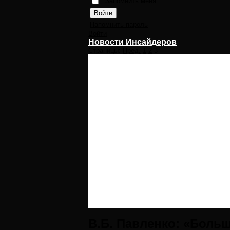
Запомнить меня
Напомнить пароль
Войти
Новости Инсайдеров
Страницы:
Пред.
1
2
3
В.Б. Павленко: «Больш