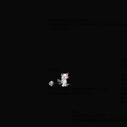
Александр Сергеевич
Сообщений:
1264
Авторитет:
-158
Регистраци
17.04.2013
#44
15.
Sanya_
Leo
Я п
чу
Сам
Сообщений:
1669
Авторитет:
1939
Регистрация:
03.02.2012
воз
Вел
@
#45
04.10.2013 13:58:22
О Ротшильдах и Рокфеллера