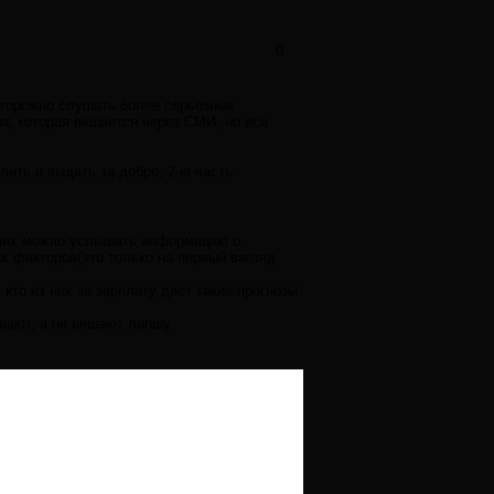
0
сторожно слушать более серьезных
а, которая вешается через СМИ, но все
лить и выдать за добро, 2-ю часть
т них можно услышать информацию о
х факторов(это только на первый взгляд
 кто из них за зарплату дает такие прогнозы
вают, а не вешают лапшу.