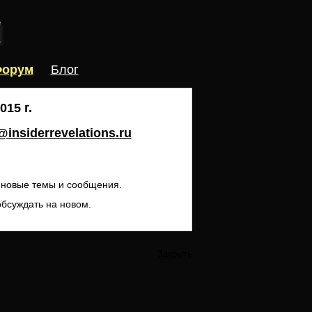
орум
Блог
15 г.
insiderrevelations.ru
ь новые темы и сообщения.
обсуждать на новом.
Закрыть