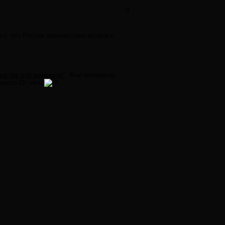
0
о, что Россия наконец-таки встала с
анства для маневров"
. Мне интересна
енного.От чего