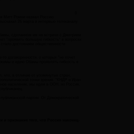
0
ев Митт Ромни назвал Россию
высказал 26 марта в интервью телеканалу
Обамы, сделанном им на встрече с Дмитрием
ет "проявить большую гибкость" в вопросах
е стало достоянием общественности
-то договоренности, о которых "не хочет
ежимы и идею Обамы проявлять гибкость в
 что, в отличие от упомянутых стран,
еополитической точки зрения. "КНДР и Иран
нное население, мы идем в ООН, но Россия,
спубликанец.
публиканской партии. От Демократической
 и признание того, что Россия наконец-