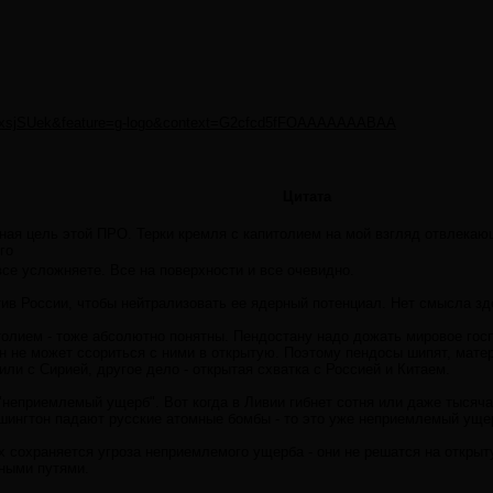
TnxsjSUek&feature=g-logo&context=G2cfcd5fFOAAAAAAABAA
Цитата
ная цель этой ПРО. Терки кремля с капитолием на мой взгляд отвлекаю
го
се усложняете. Все на поверхности и все очевидно.
ив России, чтобы нейтрализовать ее ядерный потенциал. Нет смысла зде
толием - тоже абсолютно понятны. Пендостану надо дожать мировое госп
он не может ссориться с ними в открытую. Поэтому пендосы шипят, матер
или с Сирией, другое дело - открытая схватка с Россией и Китаем.
 "неприемлемый ущерб". Вот когда в Ливии гибнет сотня или даже тысяч
шингтон падают русские атомные бомбы - то это уже неприемлемый ущерб
х сохраняется угроза неприемлемого ущерба - они не решатся на открыт
ными путями.