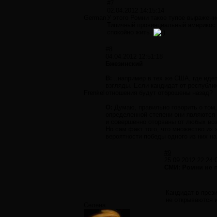
#7
02.04.2012 14:15:14
German
У этого Ромни такое тупое выражени
Типичный провинциальный америкос с
спокойно жить.
#8
04.04.2012 12:51:18
Бжезинский
В:
..например в тех же США, где иде
взгляды. Если кандидат от республик
Frenkel
отношения будут отброшены назад?
О:
Думаю, правильно говорить о том,
определенной степени они являются
и совершенно оторваны от любых воз
Но сам факт того, что множество их
вероятности победы одного из них н
#9
25.09.2012 22:24:
СМИ: Ромни не 
Кандидат в през
не открываются 
Селена