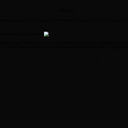
Цитата
ожно расценить как большой комплимент в адрес России и признание тог
рмон запел бы по другому
виду говоря Медведеву что после выборов у него будет
"больше простр
ля с капитолием на мой взгляд отвлекающий маневр от чего то существ
0