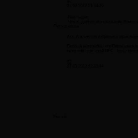
#2
27.03.2012 21:34:29
Neo пишет:
Что ж, данное высказывание Ромни м
Frenkel
колен
Ага. А в случае избрания старик мо
Вообще интересно, что Барак имел в
истинная цель этой ПРО. Терки крем
#3
27.03.2012 22:23:44
Frenkel