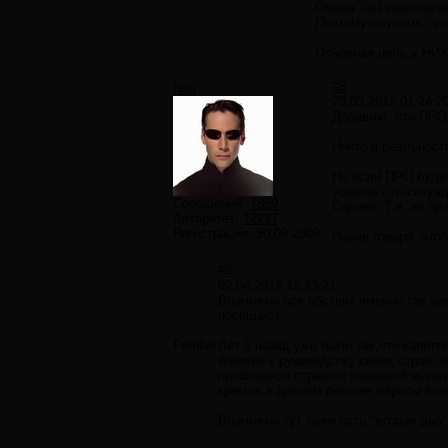
Обама - он конечно ж
Поэтому слушать, что
Основная цель у НИХ 
#5
Neo
28.03.2012 01:24:2
Добавлю, что ПРО 
Никто в реальност
Но если ПРО будет
ущерба - то ситуац
Сообщений:
7859
Сирией. Т.е. не бр
Авторитет:
12297
Регистрация:
30.09.2009
Иначе говоря, что
#6
02.04.2012 12:33:21
Возможно все обстоит именно так как
посещают.
Frenkel
Лет 6 назад уже было так,что капито
близкий к руководству своих стран.
проблемной стране с взаимной выгод
кремля в данном регионе европы был
Возможно тут тоже есть "второе дно"