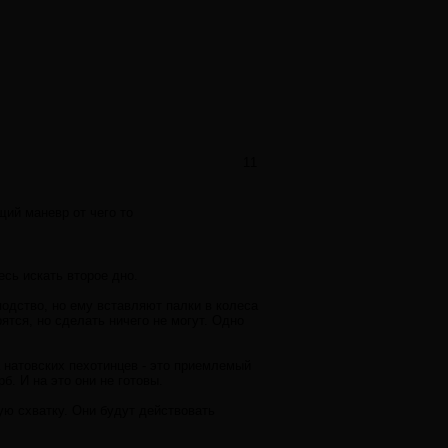
11
щий маневр от чего то
сь искать второе дно.
одство, но ему вставляют палки в колеса
ятся, но сделать ничего не могут. Одно
а натовских пехотинцев - это приемлемый
. И на это они не готовы.
ую схватку. Они будут действовать