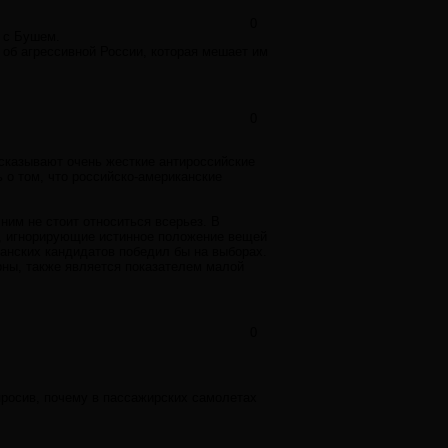
0
м с Бушем.
 об агрессивной России, которая мешает им
0
ысказывают очень жесткие антироссийские
 о том, что российско-американские
ним не стоит относиться всерьез. В
, игнорирующие истинное положение вещей
анских кандидатов победил бы на выборах.
рны, также является показателем малой
0
просив, почему в пассажирских самолетах