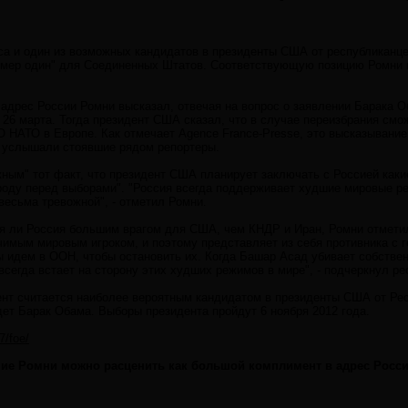
са и один из возможных кандидатов в президенты США от республиканц
омер один" для Соединенных Штатов. Соответствующую позицию Ромни 
 адрес России Ромни высказал, отвечая на вопрос о заявлении Барака 
26 марта. Тогда президент США сказал, что в случае переизбрания смож
 НАТО в Европе. Как отмечает Agence France-Presse, это высказывани
го услышали стоявшие рядом репортеры.
ным" тот факт, что президент США планирует заключать с Россией какие
роду перед выборами". "Россия всегда поддерживает худшие мировые р
весьма тревожной", - отметил Ромни.
я ли Россия большим врагом для США, чем КНДР и Иран, Ромни отметил,
имым мировым игроком, и поэтому представляет из себя противника с г
ы идем в ООН, чтобы остановить их. Когда Башар Асад убивает собстве
всегда встает на сторону этих худших режимов в мире", - подчеркнул ре
нт считается наиболее вероятным кандидатом в президенты США от Рес
дет Барак Обама. Выборы президента пройдут 6 ноября 2012 года.
7/foe/
ие Ромни можно расценить как большой комплимент в адрес России