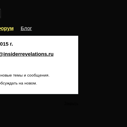
орум
Блог
15 г.
insiderrevelations.ru
ь новые темы и сообщения.
обсуждать на новом.
Закрыть