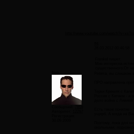
http://www.youtube.com/watch?v=xs
#4
28.03.2012 00:46:58
Frenkel пишет:
Мне интересна истин
существенного.От че
Neo
Ребята, вы слишком в
ПРО направлена прот
Терки Кремля с Капи
Россия с Китаем - а 
дело война с Ливией 
Сообщений:
7859
Есть такое понятие -
Авторитет:
12297
ущерб. А когда на Ва
Регистрация:
30.09.2009
Поэтому, пока для ни
окольными, подковер