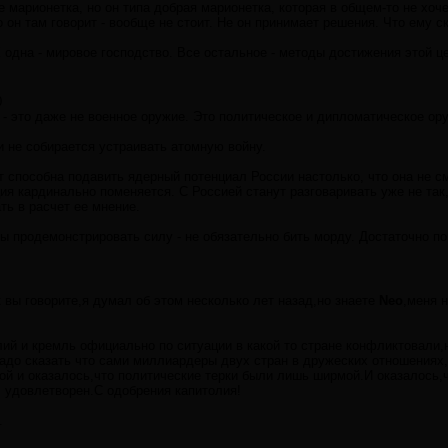
е марионетка, но он типа добрая марионетка, которая в общем-то не хоче
 он там говорит - вообще не стоит. Не он принимает решения. Что ему ск
одна - мировое господство. Все остальное - методы достижения этой ц
0
- это даже не военное оружие. Это политическое и дипломатическое ор
и не собирается устраивать атомную войну.
 способна подавить ядерный потенциал России настолько, что она не 
ия кардинально поменяется. С Россией станут разговаривать уже не так,
ать в расчет ее мнение.
бы продемонстрировать силу - не обязательно бить морду. Достаточно п
 вы говорите,я думал об этом несколько лет назад,но знаете
Neo
,меня 
лий и кремль официально по ситуации в какой то стране конфликтовали,н
.надо сказать что сами миллиардеры двух стран в дружеских отношениях
ой и оказалось,что политические терки были лишь ширмой.И оказалось,ч
 удовлетворен.С одобрения капитолия!
.