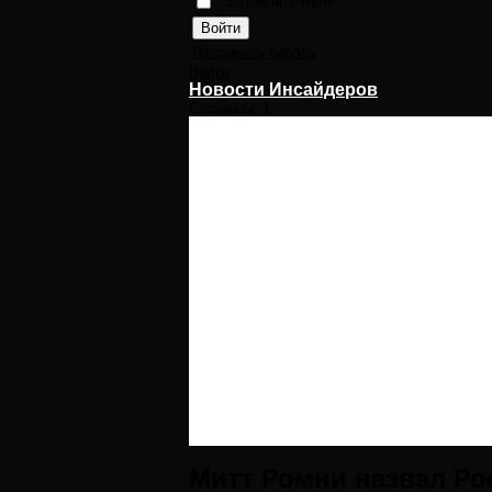
Запомнить меня
Напомнить пароль
Войти
Новости Инсайдеров
Страницы:
1
Митт Ромни назвал Ро