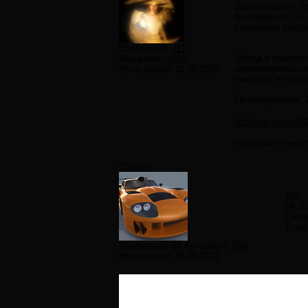
Данную фразу Ро
Калифорния. Он в
совершать экстр
Сообщений:
2115
"Когда в самолет
Авторитет:
4310
иллюминаторы не
Регистрация:
01.03.2010
кандидат в през
По материалам "
http://rus.ruvr.ru
Ну почему у них 
CVillian
#10
04.10
Похож
Если
Сообщений:
54
Авторитет:
268
Регистрация:
01.06.2011