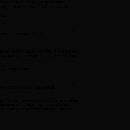
т ничего плохого, но его заставляют.
ажут - то он и сделает, как миленький.
ели.
1
ужие давления на Россию.
сможет нанести США и Англии неприемлемого
 как сейчас, а например как с Ливией или с
оиграть мускулами.
0
не на пустом месте подозрения
о! Крупный бизнес,с той и с другой стороны
,без всякого шума и пыли решили вопрос в
то политический/стратегический интерес