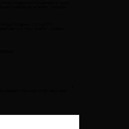
 своей избирательной кампании в штате
оизошло возгорание и пилоту пришлось
н воздух снаружи, потому что
блема, это очень опасно", - сказал
minatori/
0
м избирателям о гео-полит. раскладе.