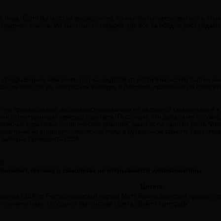
е лица. Если бы он стал президентом, то мог бы посоревноваться в это
реднего класса. Из маленького городка, где все за обедом рассуждают
т предвыборная кампания, ряд кандидатов от республиканской партии в
анцев победит на ноябрьских выборах в Америке, правильно ли говорить
 что предвыборные дебаты республиканцев не являются серьёзными и к 
 интеллектуальным замешательством. Поскольку эти дебаты неглубокие
можных серьезных политических решений, даже если один из республик
 заявлений на внешнеполитические темы в буквальном смысле смехотво
а выборах президента США.
05
понимает, почему в самолетах не открываются иллюминаторы
Цитата
иденты США от Республиканской партии Митт Ромни допустил промах, с
иллюминаторы, сообщила британская газета "Дейли телеграф".