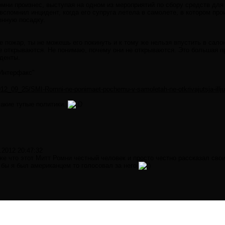
мни произнес, выступая на одном из мероприятий по сбору средств для
спомнил инцидент, когда его супруга летела в самолете, в котором пр
енную посадку.
е пожар, ты не можешь его покинуть и к тому же нельзя впустить в сало
 открываются. Не понимаю, почему они не открываются. Это большая про
иденты.
Интерфакс"
/2012_09_25/SMI-Romni-ne-ponimaet-pochemu-v-samoletah-ne-otkrivajutsja-illju
такие тупые политики.
.2012 20:47:32
е что этот Митт Ромни честный человек и просто честно рассказал свои
 бы я был американцем то голосовал за него