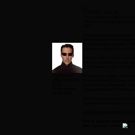
#1
27.03.2012 13:01:30
Экс-губернатор Массачусет
"геополитическим врагом н
CNN.
Критические комментарии в
Медведевым в Сеуле ранее 
Neo
развертывания системы ПРО
случайно, из-за того что е
Ромни назвал "очень тревож
говорить американскому на
отношениях с ней я считаю 
Сообщений:
Отвечая на вопрос, являетс
7859
Авторитет:
Москва является более знач
12297
достаточно проблемны, и м
Регистрация:
зачастую вместе с Китаем, 
30.09.2009
Митт Ромни на данный моме
партии баллотироваться бу
http://lenta.ru/news/2012/03/2
Что ж, данное высказыван
таки встала с колен