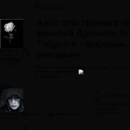
#4
10.11.2014 08:13:10
Roi
А кто собственно отб
времена Древнего Ег
Тогда это - фараоны
Сообщений:
701
олигархия.
Авторитет:
2474
Регистрация:
31.05.2013
И как в такой ситуации добиться свободы? Удачный 
получать удовольствие
С Уважением
Ия_Бо
#5
10.11.2014 08:40:56
Roi,
в личностном плане
натянешь))))
просто человек
Сообщений:
93
Авторитет:
248
Регистрация:
10.09.2014
#6