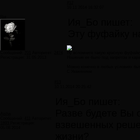
#12
10.11.2014 16:32:07
Roi
Ия_Бо пишет:
Эту фуфайку на
Сообщений:
701
Авторитет:
2474
Ну вспомните такую красную фуфайку 
Регистрация:
31.05.2013
Ношение ее было под запретом и кар
Можно конечно в любых условиях быть
С Уважением
#13
10.11.2014 20:25:42
Ия_Бо пишет:
Разве будете Вы 
Aisha
Сообщений:
411
Авторитет:
взвешенных реше
1893
Регистрация:
05.08.2014
жизни?