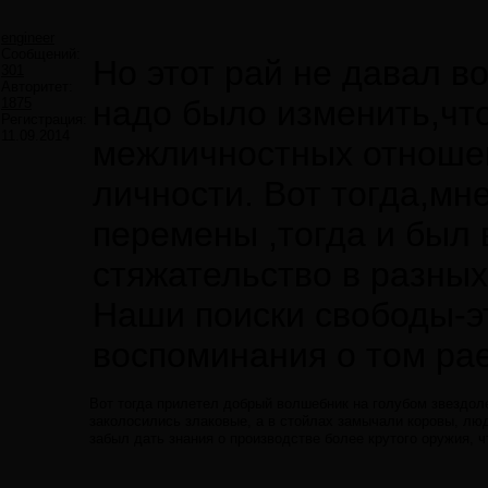
engineer
Сообщений:
Но этот рай не давал в
301
Авторитет:
надо было изменить,что
1875
Регистрация:
11.09.2014
межличностных отноше
личности. Вот тогда,мн
перемены ,тогда и был
стяжательство в разных
Наши поиски свободы-э
воспоминания о том рае
Вот тогда прилетел добрый волшебник на голубом звездол
заколосились злаковые, а в стойлах замычали коровы, люд
забыл дать знания о производстве более крутого оружия, ч