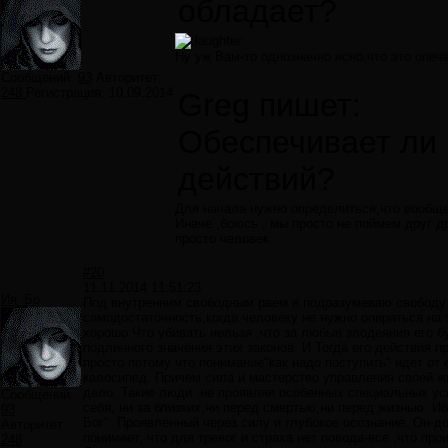
обладает?
Ну уж Вам-то однозначно ясно,что это опеч
Сообщений:
93
Авторитет:
248
Регистрация:
10.09.2014
Greg пишет:
Обеспечивает ли
действий?
Для начала нужно определиться,что вообще
Иначе ,боюсь , мы просто не поймем друг др
просто человек
#20
11.11.2014 11:51:23
Ия_Бо
Под внутренним свободным раем я подразумеваю свободу 
самодостаточность,когда человеку не нужно опираться на 
хорошо.Что убивать нельзя ,что за любые злодеяния его б
подлинного значения этих законов. И Тогда его действия 
просто потому что понимание"как надо поступить" идет от 
калосипед. Причем сила и мастерство управления своей ж
дело. Такие люди ,не проявляя особенных специальных у
Сообщений:
себя, ни за близких,ни перед смертью,ни перед жизнью. Иб
93
Бог". Проявленный через силу и глубокое осознание. Он д
Авторитет:
понимает, что для тревог и страха нет повода-все ,что про
248