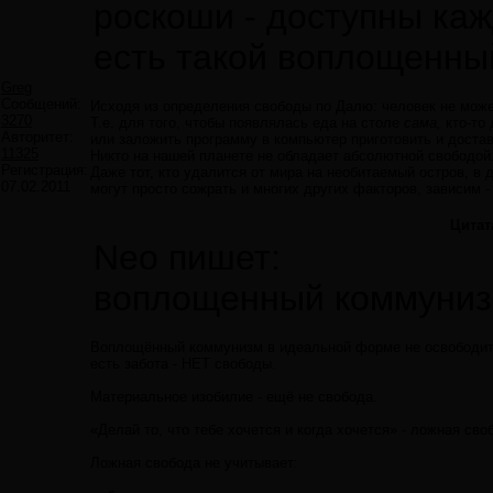
роскоши - доступны ка
есть такой воплощенны
Greg
Сообщений:
Исходя из определения свободы по Далю: человек не може
3270
Т.е. для того, чтобы появлялась еда на столе
сама,
кто-то
Авторитет:
или заложить программу в компьютер приготовить и достав
11325
Никто на нашей планете не обладает абсолютной свободой
Регистрация:
Даже тот, кто удалится от мира на необитаемый остров, в 
07.02.2011
могут просто сожрать и многих других факторов, зависим -
Цитат
Neo пишет:
воплощенный коммуниз
Воплощённый коммунизм в идеальной форме не освободит 
есть забота - НЕТ свободы.
Материальное изобилие - ещё не свобода.
«Делай то, что тебе хочется и когда хочется» - ложная сво
Ложная свобода не учитывает: