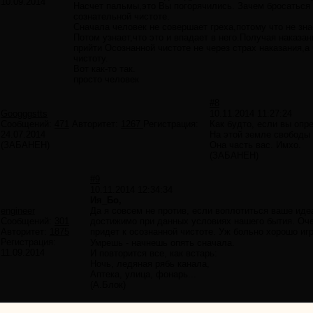
10.09.2014
Насчет пальмы,это Вы погорячились. Зачем бросаться 
сознательной чистоте.
Сначала человек не совершает греха,потому что не знае
Потом узнает,что это и впадает в него.Получая наказа
прийти Осознанной чистоте не через страх наказания,а
чистоту.
Вот как-то так.
просто человек
#8
Googggstts
10.11.2014 11:27:24
Сообщений:
471
Авторитет:
1267
Регистрация:
Как будто, если вы опре
24.07.2014
На этой земле свободы н
(ЗАБАНЕН)
Она часть вас. Имхо.
(ЗАБАНЕН)
#9
10.11.2014 12:34:34
Ия_Бо,
engineer
Да я совсем не против, если воплотиться ваше иде
Сообщений:
301
достижимо при данных условиях нашего бытия. Оче
Авторитет:
1875
придет к осознанной чистоте. Уж больно хорошо иг
Регистрация:
Умрешь - начнешь опять сначала.
11.09.2014
И повторится все, как встарь:
Ночь, ледяная рябь канала,
Аптека, улица, фонарь...
(А.Блок)