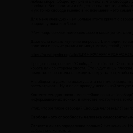
любом споре. Обществу привита мысль, что свобода луч
свободы. Все политики и общественные деятели обычно 
и уж точно свобода именно в их понимании - это самая 
Для меня очевидно - чем больше кто-то кричит о свобо
очередь у всех и отберет.
"Чем чаще человек поминает Бога в своих речах, тем 
Даже если начать изучение вопроса с Википедии, то ви
политики и прочие умники не могут между собой договор
https://ru.wikipedia.org/wiki/%D1%E2%EE%E1%EE%E4
Проще говоря, понятие "Свобода" - это "слон". Оно та
хобота или со стороны хвоста. Это будут лишь плоские
придется основательно походить вокруг слона, чтобы н
Я в общем-то даже не возьмусь это понятие определять 
рассматривать. Ну и плюс проведу небольшой экскурс п
Контекст сегодня таков - меня сейчас понятие "свобода
информационных войнах, в качестве инструмента зомби
Итак, что же такое свобода? Свобода человека? Я бы п
Свобода - это способность человека самостоятельн
Является ли это определение полным? Нет конечно. Но
выбранного контекста.