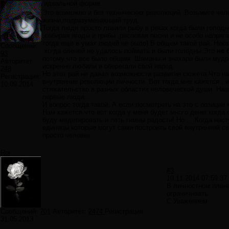
идеальной форме.
Это возможно и без технических революций. Возьмите чело
жизни,подразумевающий труд.
Тогда люди просто ловили рыбу в реках,когда были голод
,собирая ягоды и грибы ,распевая песни и не особо напря
тогда еще в умах людей не было).В общем такой рай. Ника
Сообщений:
,когда оленей не удалось поймать и были голодны.Это
не 
93
потому что все было общим. Шаманы и знахари были мудры
Авторитет:
искренне любили и оберегали свой народ.
248
Но этот рай не давал возможности развития сюжета.Что н
Регистрация:
внутренние революции личности. Вот тогда,мне кажется , 
10.09.2014
стяжательство в разных областях человеческой души. Наш
первые люди...
И вопрос тогда такой. А если посмотреть на это с позици
Нам кажется,что вот когда у меня будет много денег,когда
буду медитировать и петь гимны радости! Но ....Когда нас
единицы,которые могут сами построить свой внутренний св
просто человек
Roi
#3
10.11.2014 07:59:37
В личностном плане
ограничивать
С Уважением
Сообщений:
701
Авторитет:
2474
Регистрация:
31.05.2013