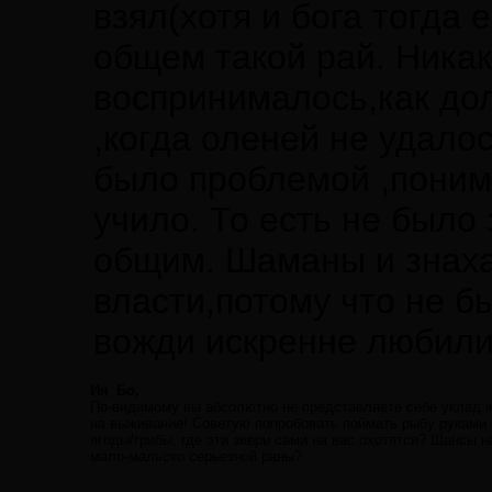
взял(хотя и бога тогда
общем такой рай. Никак
воспринималось,как дол
,когда оленей не удало
было проблемой ,понима
учило. То есть не было
общим. Шаманы и знаха
власти,потому что не б
вожди искренне любили
Ия_Бо,
По-видимому вы абсолютно не представляете себе уклад жи
на выживание! Советую попробовать поймать рыбу руками ил
ягоды/грибы, где эти звери сами на вас охотятся? Шансы 
мало-мальско серьезной раны?