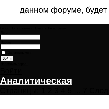
данном форуме, будет 
Поиск
Пользователи
Правила
Регистрация
Логин:
Пароль:
Запомнить меня
Напомнить пароль
Войти
Аналитическая
Страницы:
1
2
3
4
5
...
7
След