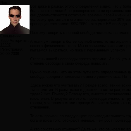
Neo
Вот даже в рамках этого определения видно, что у бол
большинство людей не распоряжается ни временем свое
они довольствуются остатками времени своей жизни и о
человеку достается в его полное распоряжение 30% вре
пропорция составляет 99%/99% - это уже НЕ свобода.
Поэтому говорить о полной свободе человека на плане
Сообщений:
7859
Авторитет:
А если уж говорить более крупноблочно, то мы ограни
12297
нашего физического тела. Мы ограничены законами при
Регистрация:
пытаемся выбраться, но пока с переменным успехом.
30.09.2009
Степень нашей несвободы просто огромна. И в общем-то,
степень свободы в свою очередь повысить.
Нужно признать, что на этом пути есть определенные д
свободы среднего человека немного увеличилась. Не та
Здесь нужно что учитывать? Прежде всего, технически
тысячелетия. В разы, даже в десятки, в сотни раз, во
труда? Нет. Почему? Потому что, вместе с техническим
населения. В результате этого, производительность т
говоря, у человека стали гораздо больше отбирать тог
отношении.
То есть произошло следующее: производительность тру
богаче из-за того, отбирают меньше, чем рост производ
А кто собственно отбирает? Да те же, кто отбирал во в