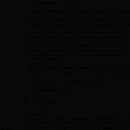
транснациональная олигархия.
То есть степень свободы все-таки выросла, но до полн
В идеале, как должна выглядеть свобода? Когда то, что
каким причинам не отбирает. Даже под самым благоро
Но даже в этом случае ты не хозяин своего времени жи
базовых потребностей и это время нельзя вчистую засч
В идеальном идеале, полная свобода - это когда тебе 
базовых, физиологических потребностей. То есть еда у
головой и прочие предметы быта и даже роскоши - дос
идеальной форме.
Возможно ли это? Ну сегодня наверное нет. Но в принци
революций, терроризма и прочих проблем - то обществ
Другое дело - то ли это, чего мы хотим?
Продолжение следует...
#2
10.11.2014 05:24:53
Neo пишет:
В идеальном идеале, полная свобода - это когда тебе не 
базовых, физиологических потребностей. То есть еда у те
головой и прочие предметы быта и даже роскоши - досту
Ия_Бо