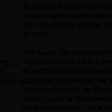
привести к тому,что бы
через страх наказания,
есть не грешу потому ч
чистоту.
Это было бы совершенн
наработал свой опыт,ем
Aisha
Сообщений:
принятии своих решени
411
Авторитет:
1893
душу как пример,то ее 
Регистрация:
05.08.2014
только тогда,когда бол
опыту,скажем положите
направленность. Для э