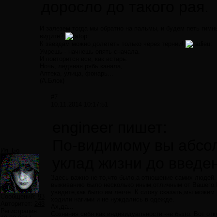
доросло до такого рая.
И залезем тогда мы обратно на пальмы, и будем петь гим
видите?
К звездам можно долететь только через тернии!
Умрешь - начнешь опять сначала.
И повторится все, как встарь:
Ночь, ледяная рябь канала,
Аптека, улица, фонарь...
(А.Блок)
#7
10.11.2014 10:17:51
engineer пишет:
По-видимому вы абсол
Ия_Бо
уклад жизни до введе
Здесь важно не то,что было,а отношение самих людей.
выживанию было несколько иным,отличным от Вашего.Не
увидите,как было им легче. К слову сказать,мы можем
Сообщений:
93
ходили нагими и не нуждались в одежде.
Авторитет:
248
Ах,да...
Регистрация:
Сознания себя как индивидуальности -не было. Вот отк