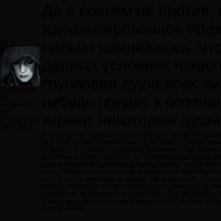
Да я совсем не против,
идеализированное пред
сильно сомневаюсь, чт
Ия_Бо
данных условиях нашег
групповая душа всех жи
Сообщений:
нибудь придет к осозна
93
Авторитет:
248
играют некоторые души 
Регистрация:
10.09.2014
О счастье я не сказала ни слова. Оно тут ни при чем сове
речь идет только о взрослении,под которым я подразумева
А претензии по поводу нынешнего времени вообще странны
отношения к жизни? Это было бы совершенно несуразно,ибо
если мы возьмем групповую душу как пример,то ее взросл
опыту,скажем положительному и перевесило негативную н
всего,в этой жизни вряд ли увидим такой результат. Более
букашки до планет. И это не происходит одномоментно. Эт
Конечно,это не означает,что нужно сесть и ручки сложить 
коллективное развитие. Важна каждая капля, составляющая
просто человек