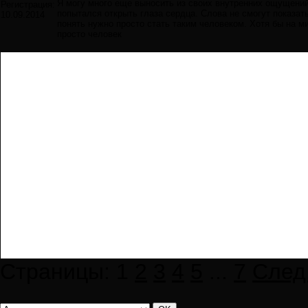
Я могу много еще выносить из своих внутренних ощущений 
Регистрация:
попытался открыть глаза сердца. Слова не смогут показат
10.09.2014
понять нужно просто стать таким человеком. Хотя бы на ми
просто человек
Страницы:
1
2
3
4
5
...
7
След