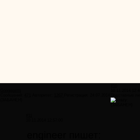
#10
Googggstts
10.11.2014 12:4
Сообщений:
471
Авторитет:
1267
Регистрация:
24.07.2014
Подставные лиц
(ЗАБАНЕН)
(ЗАБАНЕН)
#11
10.11.2014 12:57:00
engineer пишет: