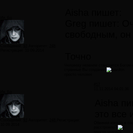
Aisha пишет:
Ия_Бо
Greg пишет: Оч
свободным, он
Сообщений:
93
Авторитет:
248
Регистрация:
10.09.2014
Точно
Человеку незачем становится Богом-
странные Вы создания
просто человек
#17
11.11.2014 04:01:36
Ия_Бо
Aisha пи
это все
Сообщений:
93
Авторитет:
248
Регистрация:
Обвиняя кого-то в со
10.09.2014
расстроило?
просто человек