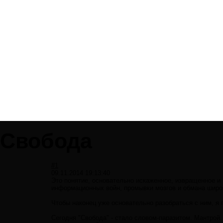
Свобода
#1
09.11.2014 19:13:40
Это понятие, основательно искаженное, извращенное и
информационных войн, промывки мозгов и обмана широ
Чтобы наконец уже основательно разобраться с ним, я 
Сегодня "Свобода" - стало словом-паразитом. Мантрой.