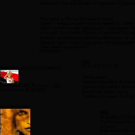
измеряется тем, как далеки ее подданые от управл
Маргарита де Валуа Меровингер пишет:
Орден -- черный и юмор соответственно (с). Зачем
будут слетать головы предателей и изменников Роди
не упадет. В частности Вам он не угрожает. Вы ум
Гиммлер, потрясенный диагнозом Виллигута, не см
Здравый смысл имеет свои рамки, которые раздви
"Убей меня и будь проклят"
(ЗАБАНЕН)
#485
27.06.2013 17:08:29
Маргарита де Валуа Меровингер
nikolay пишет:
Считаю первейшей и главне
Сообщений:
889
Авторитет:
1081
уделить обучению и воспита
Регистрация:
06.04.2012
Дык об том только и речь.
"Любовь есть закон. Любовь
Анна Лебедева
#486
27.06.2013 17:10:2
Хорошо вещаете, г
вопросу.
Благодарю всех за