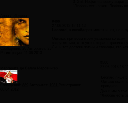
3. ЗЫ. Нефиг человеку зыритьс
"Любовь есть закон. Любовь в
Анна Лебедева
#499
27.06.2013 18:11:13
Leonard,
в инсайдерах может и нет, но в л
Однако, при всем моем уважении ко всем 
закругляться, а то уже которая страница 
Лишь тот достоин жизни и свободы, кто каж
Сообщений:
28
Авторитет:
23
Регистрация:
11.06.2013
#500
27.06.2013 18:1
Маргарита де Валуа Меровингер
Leonard пишет:
Однако если по
Сообщений:
889
Авторитет:
1081
Регистрация:
правдиво
06.04.2012
Дык и мы о том
"Любовь есть з