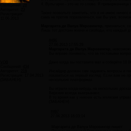
4. Вульгарно - это не то слово. Я приверженница 
Сообщений:
28
Авторитет:
23
Также позвольте заметить, что я не имею ничего п
Регистрация:
сама не против поразвлечься, как Вы уже, возмож
11.06.2013
Маргарита де Валуа Меровингер,
признаться, се
Лишь тот достоин жизни и свободы, кто каждый де
#496
27.06.2013 17:55:29
Маргарита де Валуа Меровингер
, невозмож
Вы вправе понимать, что за тестовыми вопро
VDB
Даже когда вы поставите мат и соберёте 10 0
Сообщений:
434
Авторитет:
219
Инсайдер должен сам задавать вопросы и пис
Регистрация:
17.04.2013
показаться на первый взгляд. Если вам не 
(ЗАБАНЕН)
нескольких платформах.
Вы играли когда-нибудь на нескольких доск
Верхние всегда выигрывают.
В то время как у нижних есть иллюзия управ
(ЗАБАНЕН)
#497
27.06.2013 18:03:14
Маргарита де Валуа Меровингер пишет: