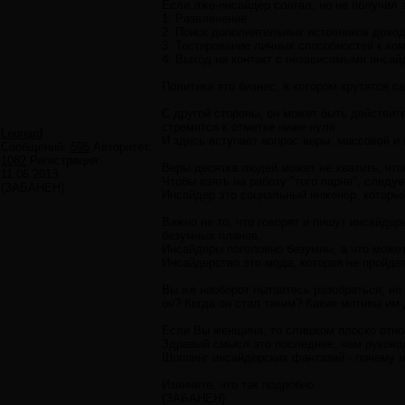
Если лже-инсайдер солгал, но не получил з
1. Развлечение.
2. Поиск дополнительных источников дохода
3. Тестирование личных способностей к ко
4. Выход на контакт с независимыми инсай
Политика это бизнес, в котором крутятся с
С другой стороны, он может быть действит
стремятся к отметке ниже нуля.
Leonard
И здесь вступает вопрос веры: массовой и
Сообщений:
595
Авторитет:
1082
Регистрация:
Веры десятка людей может не хватить, что
11.06.2013
Чтобы взять на работу "того парня", следу
(ЗАБАНЕН)
Инсайдер это социальный инженер, который
Важно не то, что говорят и пишут инсайдер
безумных планов.
Инсайдеры поголовно безумны, а что может
Инсайдерство это мода, которая не пройде
Вы же наоборот пытаетесь разобраться, не
он? Когда он стал таким? Какие мотивы им
Если Вы женщина, то слишком плоско отно
Здравый смысл это последнее, чем руково
Шоппинг инсайдерских фантазий - почему н
Извините, что так подробно.
(ЗАБАНЕН)