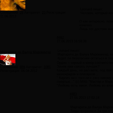
Leonard пишет:
Сообщений:
28
Авторитет:
23
Регистрация:
Человек, который хо
11.06.2013
О как интересно, поз
конечно.
Лишь тот достоин жиз
#482
27.06.2013 16:58:38
Leonard пишет:
Маргарита де Валуа Меровингер
Маргарита де Валуа Меровингер, ка
будет ли безопаснее остаться в тю
Орден -- черный и юмор соответстве
Зачем нам сажать лучших?
Сообщений:
889
Авторитет:
1081
Каждый день, на рассвете, под бой
Регистрация:
06.04.2012
казнокрадов и олигархов...
" Кирпич ни с того ни с сего никому
смертью..." (с) МАБ "Мастер и Марг
"Любовь есть закон. Любовь во вла
#483
27.06.2013 17:02:14
Маргарита де Валуа Меров
Тогда прорвемся.За три год