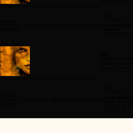
Лишь тот достоин 
Сообщений:
28
Авторитет:
23
Регистрация:
11.06.2013
#487
Leonard
27.06.2013 17:1
Сообщений:
595
Авторитет:
1082
Регистрация:
11.06.2013
Анна Лебедева
(ЗАБАНЕН)
важное?
(ЗАБАНЕН)
Анна Лебедева
#488
27.06.2013 17:14:0
Leonard,
например
Лишь тот достоин 
Сообщений:
28
Авторитет:
23
Регистрация:
11.06.2013
#489
27.06.2013 17:1
Leonard
Анна Лебедева
Сообщений:
595
Авторитет:
1082
Регистрация:
11.06.2013
Вдруг откроютс
(ЗАБАНЕН)
Или лже-инсай
(ЗАБАНЕН)