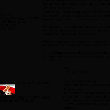
Почему рожденный Гермогеном и избранный
превращенная во влагу, если просто нельз
обнаженную Диану?
Никто из общества контринициатического ста
Leonard
Не потому, что они лишены смысла, но пото
Сообщений:
595
Авторитет:
учения, передаваемого изустно: из уст в уст
1082
Регистрация:
11.06.2013
Так проверяется усвоение нового типа мышл
(ЗАБАНЕН)
Т.е. какой смысл несут эти фразы спрашиват
нуждаюсь в проверках" тоже нельзя.
Обычно представителей домов и традиций п
умолчанию не оговорено, этикет позволяет 
Анна Лебедева,
никакой ловушки в инсайде
Не наделяйте врагов силой, иначе придется 
(ЗАБАНЕН)
#498
27.06.2013 18:08:55
Анна Лебедева пишет:
Маргарита де Валуа Меровингер
Маргарита де Валуа Меровингер
Это -- не юмор.
Но, Личность, позиционирующая
1. Даже если табун лошадей, п
Сообщений:
889
Авторитет:
1081
равно лишь только степень жар
Регистрация:
06.04.2012
2. Потому что нам нужна
обыч
хватает.