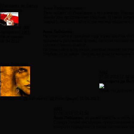
Маргарита де Валуа
Анна Лебедева пишет:
Меровингер
Речь пойдет об Инсайдере и его команде. Навер
емейл для продолжения общения. Я такой запрос 
закрыт) - на этом сайте я три месяца общалась
Сообщений:
889
Анна Лебедева
,
Авторитет:
1081
На этом сайте в прошлом году я уже писАла что 
Регистрация:
принимать различные формы, но если человек по
06.04.2012
соответственно ответит.
На этом сайте есть люди, которые ответят на эт
"Любовь есть закон. Любовь во власти желания"
Анна Лебедева
#492
27.06.2013 17:32:0
Маргарита де Вал
Лишь тот достоин 
Сообщений:
28
Авторитет:
23
Регистрация:
11.06.2013
#493
27.06.2013 17:41:54
Анна Лебедева,
но разве совесть и честь 
Следуя логике инсайдера, представления о
контроля поведения, а также постановки э