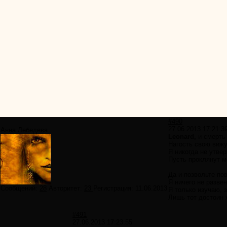
#490
27.06.2013 17:21:3
Анна Лебедева
Leonard,
и смерть 
Нагость свою вижу 
Я никогда не утвер
Пусть проклянут м
Да и позвольте по
Я ничего не разве
Сообщений:
28
Авторитет:
23
Регистрация:
11.06.2013
Я только изучаю, 
Лишь тот достоин 
#491
27.06.2013 17:23:55