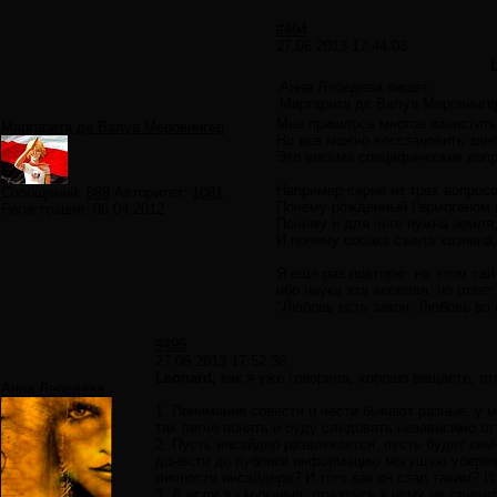
#494
27.06.2013 17:44:03
Анна Лебедева пишет:
Маргарита де Валуа Меровингер
Мне пришлось многое зачистить 
Маргарита де Валуа Меровингер
Но все можно восстановить зан
Это весьма специфические воп
Например серия из трех вопросо
Сообщений:
889
Авторитет:
1081
Почему рожденный Гермогеном 
Регистрация:
06.04.2012
Почему и для чего нужна земля
И почему собака съела хозяина
Я еще раз повторю: на этом сай
ибо наука эта веселая, но ответ
"Любовь есть закон. Любовь во
#495
27.06.2013 17:52:36
Leonard,
как я уже говорила, хорошо вещаете, от
Анна Лебедева
1. Понимания совести и чести бывают разные, у 
так легче понять и буду следовать независимо от 
2. Пусть инсайдер развлекается, пусть будет кем
донести до публики информацию могущую уберечь 
личности инсайдера? И того как он стал таким? И
3. А если я - мужчина, отношусь к нему не слиш