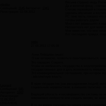
Весьма странно -ведь Роси
nikolay
Да и золотой фонд - считаю
Сообщений:
1145
Авторитет:
1341
Считаю первейшей и главне
Регистрация:
03.04.2012
уделить обучению и воспита
РС: мне тесть говорил что
готовы работать даром.
Много лет размышлял я над
Непонятного нет для меня п
Мне известно, что мне ниче
Вот последняя правда, отк
#484
27.06.2013 17:05:39
Анна Лебедева пишет:
О как интересно, позвольте поинтересоваться, как
Это парадокс Сократа.
Чтобы не изобличать государство в злоупотреблен
государственных дел и дать возможность вершить
Это конвенциональное соглашение, при котором му
- абсолютную власть.
В идее государства [как разъединения людей] зал
Leonard
социальным неравенством, а внешняя политика - г
Сообщений:
595
Авторитет:
1082
Видящий убогость и несовершенство системы не мо
Регистрация:
невозможно изобрести или создать заново, их мож
11.06.2013
(ЗАБАНЕН)
В то же время, государство одним своим существо