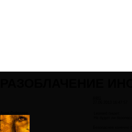
РАЗОБЛАЧЕНИЕ ИН
#481
27.06.2013 16:47:57
Анна Лебедева
Leonard пишет:
Не будет ли безопас
Безопаснее конечно б