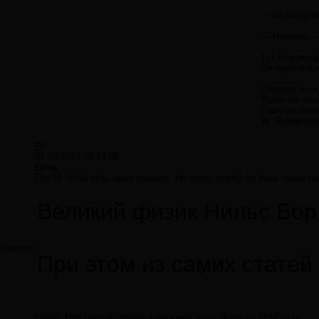
— Если вы хо
— Наконец, —
Тут Резерфор
Он признался
Студент этот
There are more
Than are dream
W. Shakespea
#8
31.03.2013 03:27:08
Greg,
Про Н. Бора есть один анекдот. Не знаю, могло ли быть такое на
Великий физик Нильс Бор 
German
При этом из самих статей
Нильс Бор третий справа в верхнем ряду. Фото до 1910 года