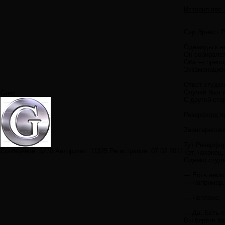
История про .
Сэр Эрнеcт Р
Однажды к н
Он собирался
Оба — препод
Экзаменацион
Ответ студен
Случай был и
Greg
С другой сто
Резерфорд пр
Заинтересова
Тут Резерфор
Сообщений:
3270
Авторитет:
11325
Регистрация:
07.02.2011
Тот, наконец
Однако студе
— Есть неско
— Например, 
— Неплохо, 
— Да. Есть о
Вы берёте ба