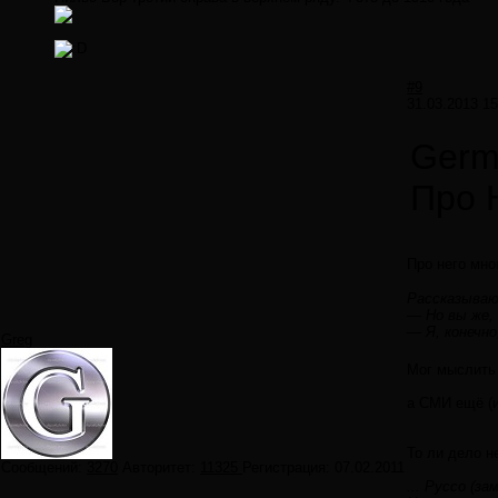
#9
31.03.2013 15
Germ
Про Н
Про него мно
Рассказывают
— Но вы же,
— Я, конечно
Greg
Мог мыслить
а СМИ eщё (ил
То ли дело н
Сообщений:
3270
Авторитет:
11325
Регистрация:
07.02.2011
... Руссо (з