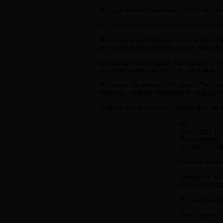
Эти данные подтверждаются докладом и
5. Советские методы господства и нака
Исключительно большая роль в пропаган
не так уж плохо обстоит дело с принуд
Благодаря такого рода наблюдениям, о
остарбайтерам, так как они, например,
Источник: Bundesarchiv Koblenz. Reichss
Перевод и первая публикация кандидата 
Сверено по: H.Boberach. Meldungen aus 
#2
19.03.2013 17:
Вступление.
Эх, ма, .... го
Широка наша с
Теперь же,
на
Раз и навсегд
Если нам необ
Увы. Сколько 