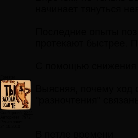
начинает тянуться не
Последние опыты позв
протекают быстрее. П
С помощью снижения т
Forester
Выясняя, почему ход 
"разночтения" связан
Сообщений:
3244
Авторитет:
7972
Регистрация:
24.10.2010
В петле времени