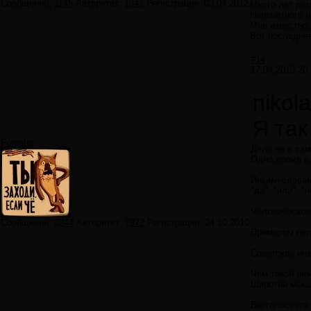
Сообщений:
1145
Авторитет:
1341
Регистрация:
03.04.2012
Много лет ра
Непонятного н
Мне известно,
Вот последняя
#14
17.04.2013 20:
nikol
Я так
Forester
Дело не в сам
Одно время в 
Иными словам
"да", "или", 
Человеческое 
Сообщений:
3244
Авторитет:
7972
Регистрация:
24.10.2010
Примером пере
Советский инж
Чем такой инж
Широтой мышле
Вы голосуете 