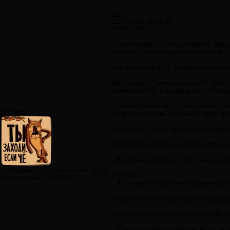
#15
11.05.2013 22:22:30
ГЛАВА XII
"Объективное" и "субъективное" абсо
ребенка. Они почему-то не могли быс
Сто лет назад Е.П. Блаватская писа
Мы говорим: "тяжело на душе". Или -
возможностей. Больше денег - боль
- Какой суммой надо располагать для
Forester
- Вероятно, очень большой - ведь н
И не увидят. Надо просто уметь радо
В 1983 году физики Биркбекского кол
- Надо было спросить, что она хочет 
Сообщений:
3244
Авторитет:
7972
Именно.
Регистрация:
24.10.2010
...Еще одно следствие бартиниевско
Известны случаи аномально быстрого 
Американского патологоанатома Виль
...Одна из археологических находок 