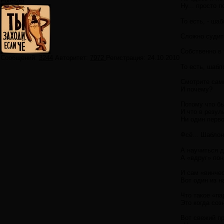
Forester
Ну... просто 
То есть, - ша
Сложно судить
Собственно в 
Сообщений:
3244
Авторитет:
7972
Регистрация:
24.10.2010
То есть, шаб
Смотрите сами
И почему?
Потому что б
И что в резул
Ни один перво
Фсё... Шаблон
А научиться 
А «вдруг» пон
И сам «винче
Вот один из н
Что такое «па
Это когда соз
Вот свежий п