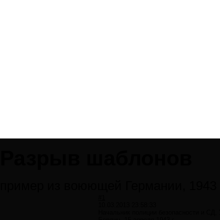
Разрыв шаблонов
пример из воюющей Германии, 1943 
#1
10.03.2013 23:58:33
Начальник полиции безопасности и СД, 
Берлин, 15 апреля 1943 г.