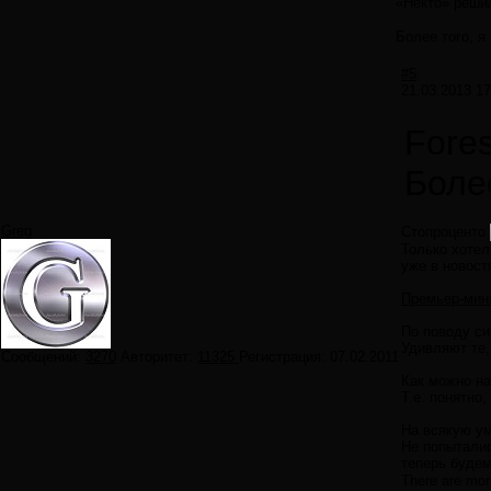
«Некто» решил
Более того, я
#5
21.03.2013 17
Fores
Боле
Greg
Стопроценто
Только хотел
уже в новост
Премьер-мини
По поводу си
Удивляют те,
Сообщений:
3270
Авторитет:
11325
Регистрация:
07.02.2011
Как можно на
Т.е. понятно
На всякую ум
Не попытали
теперь будем
There are more