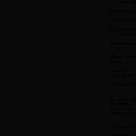
Совещание нич
В момент сам
Последствия 
А «субъективн
Японцы тихо п
Послесловие
Человеческое 
Можно сказат
Заткнуть свою
Как кто-то ск
Пусть Он нач
И постаратьс
#3
20.03.2013 23
Forester
-
интересную т
мнением дел
Что такое ш