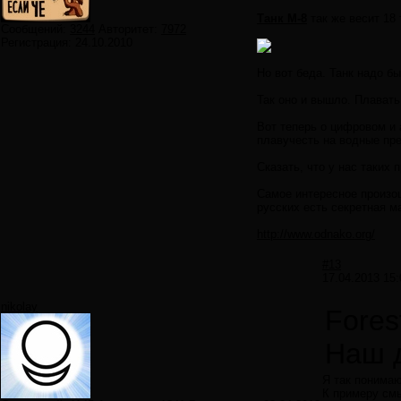
Танк М-8
так же весит 18
Сообщений:
3244
Авторитет:
7972
Регистрация:
24.10.2010
Но вот беда. Танк надо б
Так оно и вышло. Плавать
Вот теперь о цифровом и 
плавучесть на водные пре
Сказать, что у нас таких
Самое интересное произош
русских есть секретная м
http://www.odnako.org/
#13
17.04.2013 15:
nikolay
Fores
Наш д
Я так понимаю
К примеру смы