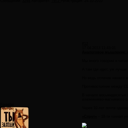
Сообщений:
3244
Авторитет:
7972
Регистрация:
24.10.2010
#12
17.04.2013 11:43:01
Аналоговое мышление
:
Мы много говорим и чита
А там где идет, уж лучше
Но ведь отличие нашего м
Противостояние между СШ
В начале восьмидесятых 
алюминиево-магниевого с
Forester
Через 10 лет почти однов
«Спрут»
– 18-ти тонная у