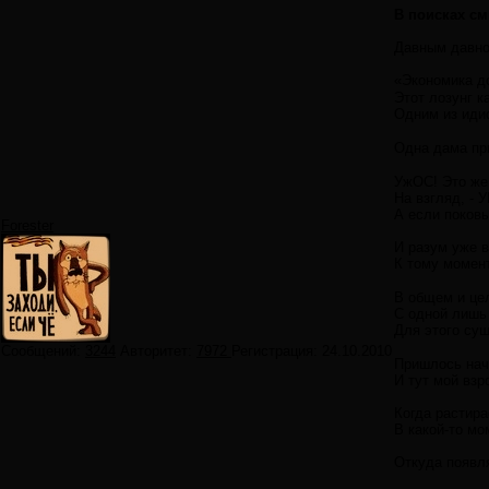
В поисках с
Давным давно
«Экономика д
Этот лозунг к
Одним из идио
Одна дама при
УжОС! Это же
На взгляд, - 
А если поко
Forester
И разум уже в
К тому момент
В общем и це
С одной лишь 
Для этого сущ
Сообщений:
3244
Авторитет:
7972
Регистрация:
24.10.2010
Пришлось нача
И тут мой вз
Когда растира
В какой-то мо
Откуда появля