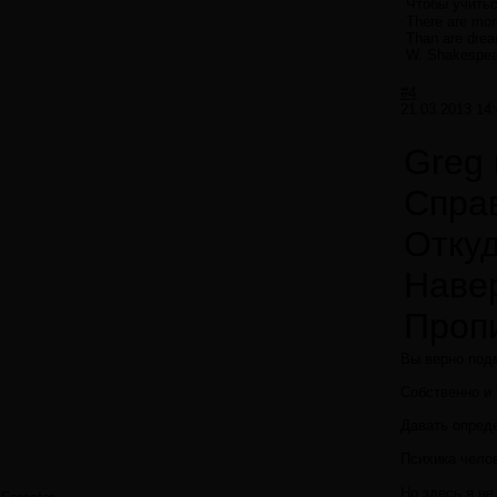
Чтобы учитьс
There are more
Than are dream
W. Shakespea
#4
21.03.2013 14:
Greg 
Справ
Откуд
Навер
Пропи
Вы верно подм
Собственно и 
Давать опреде
Психика челов
Но здесь я не