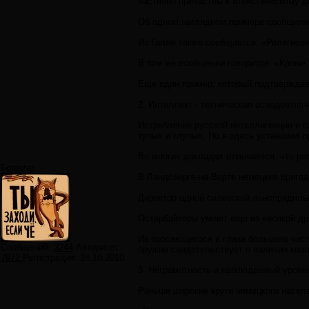
частично причастны к атеистическому д
Об одном наглядном примере сообщили и
Из Галле также сообщается: «Религиозн
В том же сообщении говорится: «Кроме 
Еще один пример, который подтверждает
2. Интеллект - техническая осведомлен
Истребление русской интеллигенции и о
тупых и глупых. Но я здесь установил 
Во многих докладах отмечается, что ра
Forester
В Ландсберге-на-Варте немецкие бригад
Директор одной силезской льнопрядиль
Остарбайтеры умеют еще из «всякой дря
Из бросающегося в глаза большого числ
Сообщений:
3244
Авторитет:
оружия свидетельствует о наличии ква
7972
Регистрация:
24.10.2010
3. Неграмотность и наблюдаемый урове
Раньше широкие круги немецкого населе