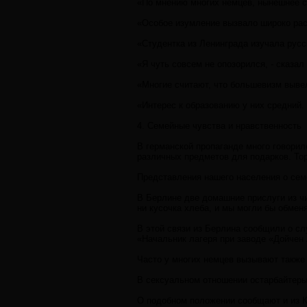
«По мнению многих немцев, нынешнее со
«Особое изумление вызвало широко расп
«Студентка из Ленинграда изучала русск
«Я чуть совсем не опозорился, - сказал
«Многие считают, что большевизм вывел 
«Интерес к образованию у них средний.
4. Семейные чувства и нравственность
В германской пропаганде много говорил
различных предметов для подарков. Тор
Представления нашего населения о сем
В Берлине две домашние прислуги из чи
ни кусочка хлеба, и мы могли бы обмен
В этой связи из Берлина сообщили о сл
«Начальник лагеря при заводе «Дойчен 
Часто у многих немцев вызывают также 
В сексуальном отношении остарбайтеры,
О подобном положении сообщают и из К