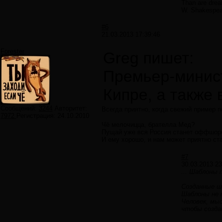
Than are dream
W. Shakespea
#6
21.03.2013 17:39:46
Forester
Greg пишет:
Премьер-минист
Кипре, а также
Сообщений:
3244
Авторитет:
Всегда приятно, когда свежий пример
7972
Регистрация:
24.10.2010
Чё мелочицца, брателла Мед?
Пущай уже вся Россия станет оффшоро
И ему хорошо, и нам может приятно ст
#7
30.03.2013 23
... Шаблоны
Созданные ш
Шаблоны не 
Человек, мы
чтобы созда