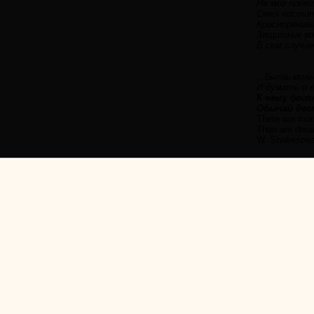
Не мог понят
Смел чистит
Красноречив
Защитник во
В сем случае
...Быть мож
И думать о к
К чему бесп
Обычай дес
There are more
Than are dream
W. Shakespea