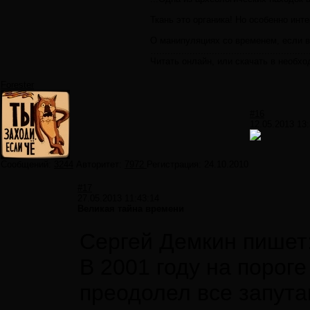
Ткань это органика! Но особенно инт
О манипуляциях со временем, если в
…......................................................
Читать онлайн, или скачать в необ
Forester
#16
12.05.2013 13:
Сообщений:
3244
Авторитет:
7972
Регистрация:
24.10.2010
#17
27.05.2013 11:43:14
Великая тайна времени
Сергей Демкин пишет
В 2001 году на порог
преодолел все запута