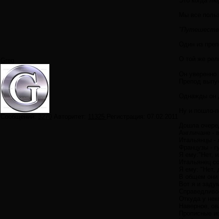
Это когда лю
Мы все польз
"Путешеству
Один из преп
О той же рел
Greg
Он уверенно 
Препод выпуч
Однажды он д
Ну и пошло-п
Сообщений:
3270
Авторитет:
11325
Регистрация:
07.02.2011
Дошла очеред
Англичане - 
Итальянцы - 
Французы - г
Я ему:"Нет, 
Итальянец со
Я ему: "Нет,
В общем они 
Вот я и заду
Справедливос
Откуда у нек
Наверное, ов
Прописные ис