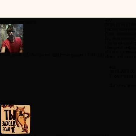
#10
arjun_ylt@rambler.ru
03.04.2013 17:45
Насчет шаблоно
Я вот недавно п
Да, был шаблон.
Что он из себя 
Наверное инфор
И эта информаци
Сообщений:
627
Авторитет:
440
Регистрация:
07.03.2011
Исполняй свой д
#11
08.04.2013 00:
Продолжаем рв
Загрузка плее
Forester