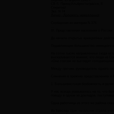
СВ II, Принц-Альбрехтштрассе, 8.
Секретно!
Экз. N 74
Лично - Доложить немедленно!
Сообщения из империи N 376
...
III. Представления населения о России
До начала открытых враждебных действи
Подавляющее большинство немецкого на
На сотни тысяч направленных сюда оста
высказываются мнения, что люди из Сов
«Они совсем не выглядят голодающими.
Между прочим, руководитель одного гос
Сомнения в прежних представлениях о 
1. Большевистская безбожность и религ
У нас всегда указывалось на то, что б
поводу в одном из докладов, поступивш
Одна работница из этого же района сказ
Из Бреслау один начальник отдела учет