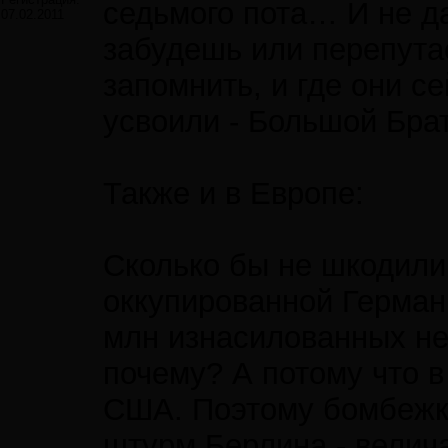
седьмого пота… И не да
07.02.2011
забудешь или перепута
запомнить, и где они се
усвоили - Большой Брат
Также и в Европе:
Сколько бы не шкодили
оккупированной Германи
млн изнасилованных не
почему? А потому что в
США. Поэтому бомбежку
штурм Берлина - вели