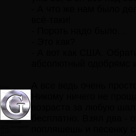
- А что же нам было де
всё-таки!
- Пороть надо было…
- Это как?
- А вот как США. Обрат
абсолютный одобрямс и
А все ведь очень прост
Greg
Никому ничего не прощае
возраста за любую шало
бесплатно. Взял два - 
Сообщений:
попляшешь и песенку с
3270
Авторитет:
11325
Регистрация: