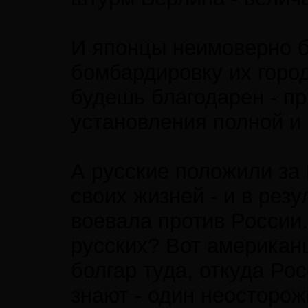
И японцы неимоверно б
бомбардировку их город
будешь благодарен - п
установления полной и
А русские положили за
своих жизней - и в рез
воевала против России.
русских? Вот американце
болгар туда, откуда Ро
знают - один неосторож