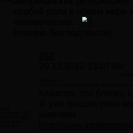
американских резервациях.
Frenkel
особой роли в новом мире,
человечество...
(говорю без подтекста)
#82
20.12.2012 13:07:09
Цитат
SerrG пишет:
Русский человек способен более других биться за
Кажется, это близко к
Я уже писала свои в
poick
жизнями
Сообщений:
1275
Авторитет:
3297
Регистрация:
http://www.insiderreve
04.09.2012