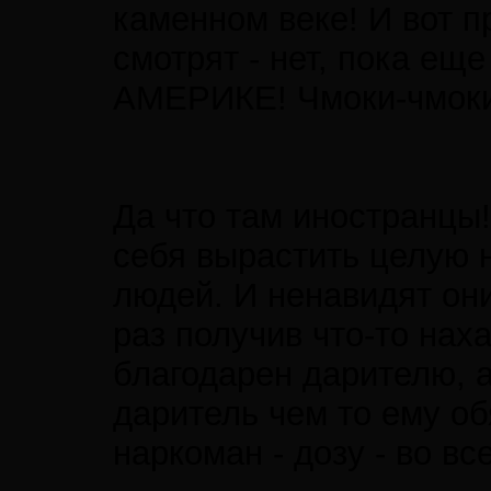
каменном веке! И вот п
смотрят - нет, пока е
АМЕРИКЕ! Чмоки-чмоки
Да что там иностранцы
себя вырастить целую 
людей. И ненавидят они
раз получив что-то наха
благодарен дарителю, а
даритель чем то ему об
наркоман - дозу - во в