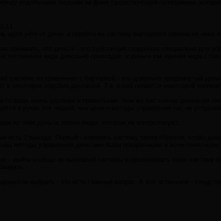
между отдельными людьми на фоне существующей голограммы, которая 
31:11
a,
идея уйти от денег и перейти на систему бартерного обмена не нова 
жно понимать, что деньги - это субстанция созданная специально для у
 естественном виде довольно громоздок, а деньги как единая мера сто
ная система по сравнению с бартерной - это довольно продвинутый уров
т в некоторое подобие денежной. Т.е. в ней появится некоторый эквивал
м-то вещь очень удобная и правильная. Чем же нас сейчас денежная сис
дится в руках тех людей, чьи цели и методы управления нас не устраив
сами по себе деньги, плохи люди, которые их контролируют.
ции есть 2 выхода. Первый - изменить систему таким образом, чтобы де
тобы методы управления деньгами были прозрачными и всем понятными.
ант - выйти вообще из нынешней системы и организовать свою систему п
раивать.
вариантов выбрать - это есть главный вопрос. А все остальное - следств