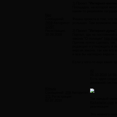
1) Проект
"Интернет-митин
Площадка, на которой могу
каким-то решением государ
Neo
Сообщений:
Фишка проекта в том, что 
7859
Авторитет:
услышан. Там возможно име
12297
Регистрация:
2) Проект
"Интернет-дума"
30.09.2009
Портал, где на постоянной
закона "О полиции"
http://z
Причем нужно сделать так,
редакцию и утверждать в о
версия закона, так как ег
и все бы наглядно видели -
Если у кого-то еще какие и
#2
06.10.2010 14:55
Есть идея созд
денежной систем
Kimura
Сообщений:
209
Авторитет:
171
Регистрация:
Так каждый смож
02.07.2010
Kickstarter.com
и
реализации.
Это немного нап