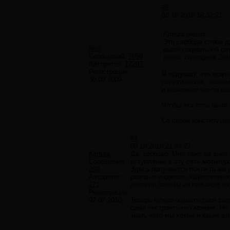
#6
08.10.2010 18:32:21
Kimura пишет:
Это свобода слова д
Neo
выше социальной сет
Сообщений:
7859
новых сценариев Зе
Авторитет:
12297
Регистрация:
Я подумал, что можн
30.09.2009
политических, эконо
и возможно что-то ещ
Чтобы эта сеть была
Со своей конституци
#7
08.10.2010 21:44:27
Kimura
Да, здорово. Мне тоже на днях
Сообщений:
вступление в эту сеть мотивир
209
Здесь получается почти та же
Авторитет:
реально видимое общественное 
171
деятели пользы не приносят на
Регистрация:
02.07.2010
Теперь нужно оценить свои сил
сами построить не сможем. Но 
знать чего мы хотим и какие д