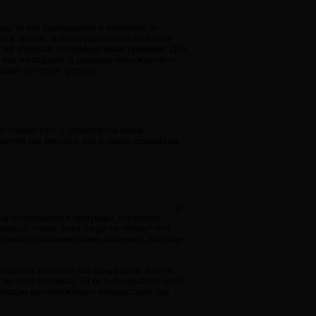
ны те кто разбирается в политике. А
ии в целом. Я бы осуществлял на таком
а на здравые и справедливые решения. Для
 как в госдуме, а рядовые пользователи
овано на твоем форуме.
 + совместить с упомянутой выше
вития как ресурса так и новых сценариев
0
 на сложившиеся преграды. Например
ервых порах, пока люди не поймут что
согласии с космическими законами. Вообще
лями, тк пока что мы вынуждены жить в
из этой системы. То есть по крайней мере
вободно распоряжаться имуществом без