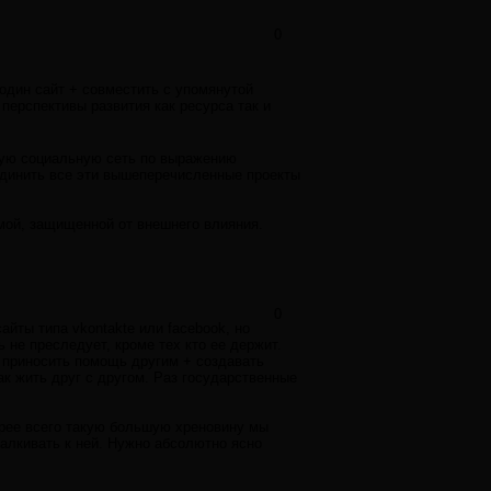
0
один сайт + совместить с упомянутой
перспективы развития как ресурса так и
ную социальную сеть по выражению
единить все эти вышеперечисленные проекты
мой, защищенной от внешнего влияния.
0
айты типа vkontakte или facebook, но
 не преследует, кроме тех кто ее держит.
т приносить помощь другим + создавать
к жить друг с другом. Раз государственные
корее всего такую большую хреновину мы
талкивать к ней. Нужно абсолютно ясно