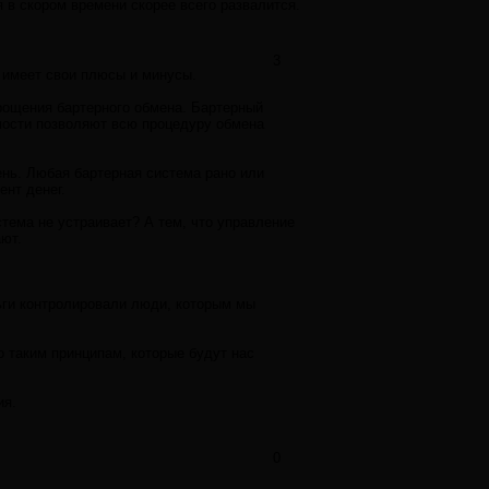
в скором времени скорее всего развалится.
3
и имеет свои плюсы и минусы.
прощения бартерного обмена. Бартерный
имости позволяют всю процедуру обмена
ень. Любая бартерная система рано или
ент денег.
тема не устраивает? А тем, что управление
ают.
ньги контролировали люди, которым мы
о таким принципам, которые будут нас
ия.
0