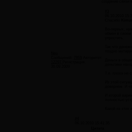
создание связи 
#3
06.10.2010 15:
Спасибо
Kimur
Во-первых, ну
обмен в своем
упростить.
Так что денеж
поздно мутируе
Neo
Сообщений:
7859
Авторитет:
Деньги в обще
12297
Регистрация:
деньгами нахо
30.09.2009
Т.е. плохи не 
Из этой ситуа
доверяем. И ч
И второй вари
полностью уст
Какой из этих 
#4
06.10.2010 15:41:35
Цитата