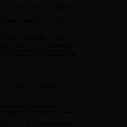
 заявить о поддержке или несогласии с
сокую интерактивность, чтобы каждый был
 будет идти народное обсуждение, по типу
онов, но можно было бы и предлагать свою
рямом эфире" формировалась "идеальная"
ия направлялась для рассмотрения в Госдуму
0
беспечить уход от привязанности к
ся. Также по западному прототипу
тной идеей, которая требует ресурсов для
т революционной цели, а лишь намекает на