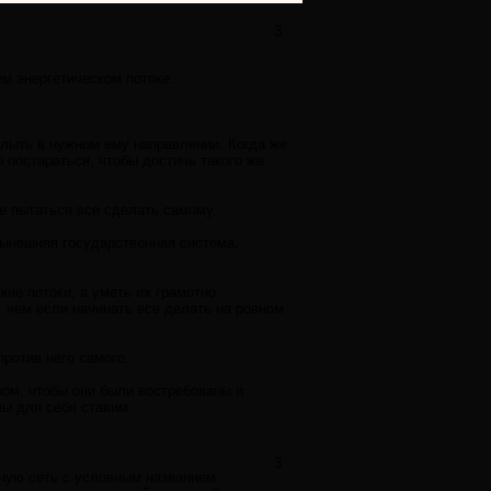
3
м энергетическом потоке.
плыть в нужном ему направлении. Когда же
 постараться, чтобы достичь такого же
е пытаться все сделать самому.
ынешняя государственная система,
ие потоки, а уметь их грамотно
, чем если начинать все делать на ровном
ротив него самого.
ом, чтобы они были востребованы и
мы для себя ставим.
3
ную сеть с условным названием