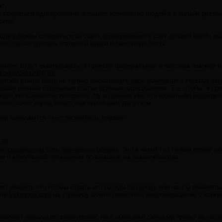
г"
.
т собраться одновременно большое количество людей и в онлайн режиме
ства.
люди должны собираться на сайте одновременно и сайт должен иметь вы
ет смысл сделать и видео и аудио и текстовую часть.
.
 основе будут выкладываться проекты федеральных и местных законов и
akonoproekt2010.ru/
 чтобы можно было не только высказывать свои замечания к текстам зак
нлайн режиме отдельные статьи прямым голосованием. Т.е. чтобы "в п
о видят пользователи интернета. Ну а дальше уже эта идеальная редакц
 чего хочет народ и чего там принимают депутаты.
деи появляются - не стесняйтесь, пишите.
:26
ать
социальную сеть бартерного обмена
. Это в какой-то степени может о
е и возобновить отношения основанные на взаимопомощи.
ет увидеть что готовы отдать его соседи по городу или на что обменять
ли
Indiegogo.com
на страницу можно поместить видеообращение с конкре
оминает идеологию коммунизма, но в нынешней ситуации проект не несе