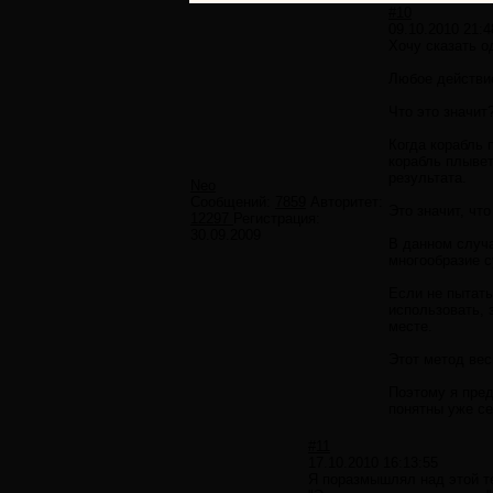
#10
09.10.2010 21:4
Хочу сказать о
Любое действи
Что это значит
Когда корабль 
корабль плывет
результата.
Neo
Сообщений:
7859
Авторитет:
Это значит, чт
12297
Регистрация:
30.09.2009
В данном случ
многообразие 
Если не пытать
использовать, 
месте.
Этот метод вес
Поэтому я пред
понятны уже се
#11
17.10.2010 16:13:55
Я поразмышлял над этой т