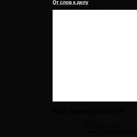
От слов к делу
Страницы:
1
2
3
4
5
След.
Еще идеи проектов
#1
06.10.2010 12:57:06
У меня созрели еще идеи и