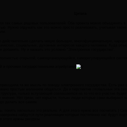
Цитата
ля тех самых рядовых пользователей. Оба проекта можно объединить в 
ью. Нужно обдумать как это можно просто реализовать, учитывая также 
мли.
о действительно сделать некую большую, многофукциональную, народ
мических, социальных, духовных интересов каждого человека. Куда объ
е добавить. Ну и назвать это условно "Электронное государство".
 полностью открытой, самоорганизующейся, саморегулирующейся систе
ей и прочими государственными атрибутами
 приходила та же мысль по поводу электронного государства. Есть уже с
овано простым желанием общаться. Да и перспектив глобальных эта сеть
 структура, только вступающий
соглашается
на то что его участие буде
мнение. Нет грязи, нет корысти, только люди которые сами выбирают ка
до делать все самим.
ы, понять насколько это реально. А для этого нужно все посчитать ) С
наверняка найдутся пути реализации которые постепенно нас будут под
ля этого нужны ресурсы.