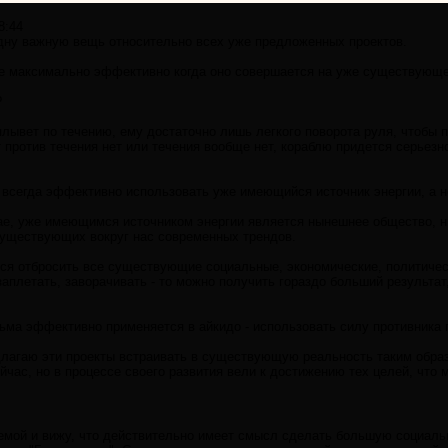
8:44
дну важную вещь относительно всех уже предложенных проектов.
е максимально эффективно когда оно совершается на уже существующе
?
плывет по течению, ему достаточно лишь легкого поворота руля, чтобы 
 против течения нет или течения вообще нет, кораблю придется серьезно
о всегда эффективно использовать уже имеющийся источник энергии, а н
ае, уже имеющимся источником энергии является нынешнее общество, н
существующих вокруг нас современных трендов.
ся отбросить все существующие социальные, экономические, политическ
заплетать, заворачивать - то можно получить гораздо больший результат
ьма эффективно применяется в айкидо - использовать силу противника п
лагаю эти проекты встраивать в существующую реальность таким образ
йчас, но в процессе своего развития вели к достижению тех целей, что 
емой и вижу, что действительно имеет смысл сделать большую социаль