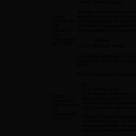
Проект "Интернет-дума"
Это идея частичной передачи вл
Kimura
рядовой пользователь интернет
Сообщений:
сайте регистрацию по приглаш
209
этого нужны кураторы обществе
Авторитет:
должны завяить о себе прежде
171
Регистрация:
Цитата
02.07.2010
Проект "Интернет-митинг"
Это свобода слова для тех са
социальной сетью. Нужно обдум
Земли.
Идти на компромисс с матриц
#5
06.10.2010 15:50:53
Если говорить о деньгах, т
Kimura
ввести виртуальные баллы к
Сообщений:
Земля их всегда поддержива
209
Авторитет:
идея обозначить чему-то цен
171
Регистрация:
С другой стороны чтобы про
02.07.2010
сложившейся среде. Но в ос
не создавать акцент на циф
строгой привязки к денежном