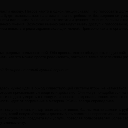
асти народу. Петров как-то в одной лекции сказал, что голосовать долж
а будет основываться на эгоистичных потребностях без видения ситуац
ениям или снизил бы влияние статистики и ценность мнения большинств
нного мнения. Возможно именно они будут иметь доступ к голосованию,
 чем попасть в ряды здравомыслящих людей. Примерно как это организ
мых рядовых пользователей. Оба проекта можно объединить в один сайт
ать как это можно просто реализовать, учитывая также перспективы раз
ей банкиров не самый лучший вариант.
о здесь нужно идти в обход существующей системы чтобы не натыкаться
оторые присваиваются вещи или действию. Они могут понадобиться на п
ет и не даст умереть с голоду или попасть в ад если человек живет в 
ность идет от погружения в материю. Жизнь всегда справедлива.
ект получил жизнь и стартовал эффективнее, баллы можно заменить руб
нову такой покупки/продажи должны быть заложены перспективы выхода 
рах и стоимости предмета или услуги, позволяя пользователям более с
у эквиваленту.