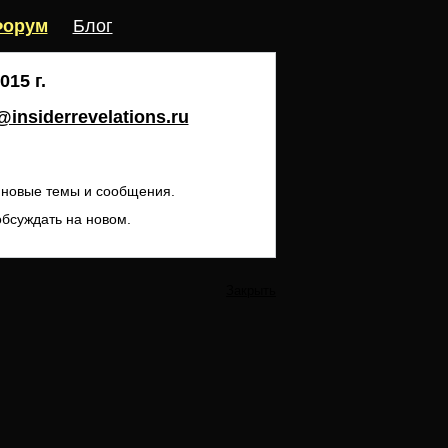
орум
Блог
15 г.
insiderrevelations.ru
ь новые темы и сообщения.
обсуждать на новом.
Закрыть