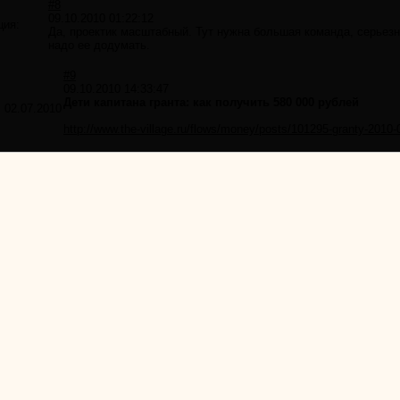
#8
09.10.2010 01:22:12
ция:
Да, проектик масштабный. Тут нужна большая команда, серьез
надо ее додумать.
#9
09.10.2010 14:33:47
Дети капитана гранта: как получить 580 000 рублей
:
02.07.2010
http://www.the-village.ru/flows/money/posts/101295-granty-2010-