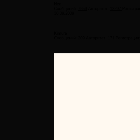
Neo
Сообщений:
7859
Авторитет:
12297
Регистра
30.09.2009
Kimura
Сообщений:
209
Авторитет:
171
Регистрация