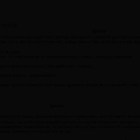
 23:03:20
Цитата
о продумали свои действия, прежде чем принять решение для проведен
том, что у вас получится или нет, я веду речь о том, если вас как раз б
то ж такое.
сал - в этом разделе не нужны разговоры, споры, вопросы, сомнения.
зделе допустим только 1 вид действий - помощь.
ожете помочь - помалкивайте.
елает дело и отбиваться от ваших дурацких вопросов и сомнений у него 
Цитата
иваться от ваших дурацких вопросов и сомнений у него не хватит ни сил
-вторых, вы этой своей акцией боретесь не против тотального контроля, 
аправление своей борьбы, не мешало бы еще раз остановится и задумать
о лишь переняла это только что от вас.