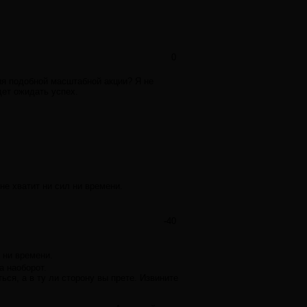
0
ия подобной масштабной акции? Я не
удет ожидать успех.
не хватит ни сил ни времени.
-40
 ни времени.
а наоборот.
ся, а в ту ли сторону вы прете. Извините