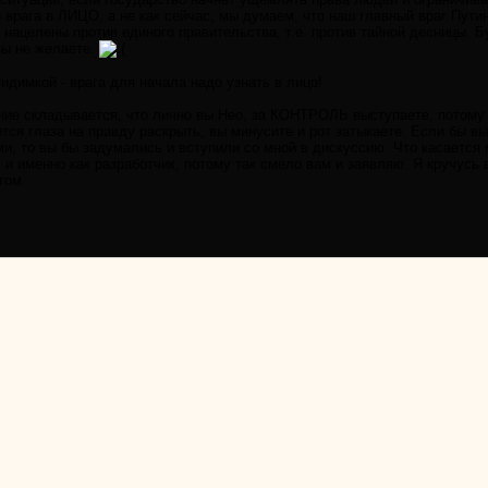
 врага в ЛИЦО, а не как сейчас, мы думаем, что наш главный враг Путин,
ацелены против единого правительства, т.е. против тайной десницы. Б
вы не желаете.
идимкой - врага для начала надо узнать в лицо!
ение складывается, что лично вы Нео, за КОНТРОЛЬ выступаете, потому
ется глаза на правду раскрыть, вы минусите и рот затыкаете. Если бы в
и, то вы бы задумались и вступили со мной в дискуссию. Что касается 
, и именно как разработчик, потому так смело вам и заявляю. Я кручусь 
том.