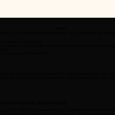
Цитата
ыступаете: против КОНТРОЛЯ над МАССАМИ, или за ТЕНЕВУЮ ЭКОНОМИКУ
 и скепсис в этом разделе.
стем насилия человек обязан выбрать более старую и противостоять нов
нтроль.
ся, и коррупция изживет себя.
иал. Меня одного на все не хватает. Я и работаю к тому же)) А еще я б
ть. Когда появляется свободная минутка, теряю концентрацию, так что
казались от хрустящих, ароматных рублей
чных денег – 25% общей денежной массы, по данным Министерства финан
тва экономического развития. Гораздо больше, чем в большинстве разв