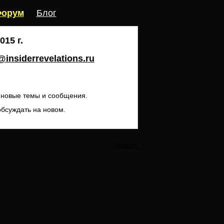
орум
Блог
15 г.
insiderrevelations.ru
ь новые темы и сообщения.
обсуждать на новом.
Закрыть