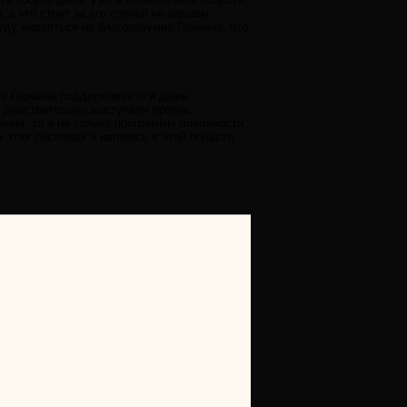
 а кто стоит за его спиной не ведаем.
уду надеяться на благоразумие Германа, что
 и Германа поддерживаете и даже
ы действительно выступали против
меня, то я не только программы лояльности
в этих системах и являюсь в этой области