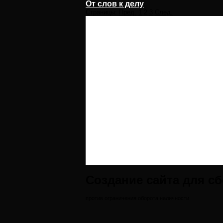
От слов к делу
Страницы:
Пред.
1
2
3
След.
Создание сайта для с
против ограничения оборота наличности