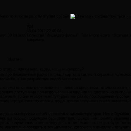
 Чего-то я после работы отупел совсем
не могу сосредоточиться ни
#24
13.04.2012 22:40:04
ция:
30.09.2009
Полистай "Инсайдер-фильм". Там много всего. "Хозяева 
например.
Цитата
 статью, про безнал, карты, чипы и контроль?
ть про безналичный расчет и смарт карты, а так же программы лояльност
слышке, а как разработчик подобных систем.
 системы на самом деле вовсе не являются средством тотального контр
делая их доступными для использования людьми на достаточно выгодных
наличный, то они играют немалую роль как раз по порабощению простых
ющих черную систему оплаты труда, жестко нарушают права человека, п
 данным вопросам наших уважаемых администраторов, Нео и Германа. В
ина: вы хорошо продумали свои действия, прежде чем принять решение
 у вас получится или нет, я веду речь о том, если вас как раз будет ож
что можете мне поведать о тех моментах, которые я попыталась озвучит