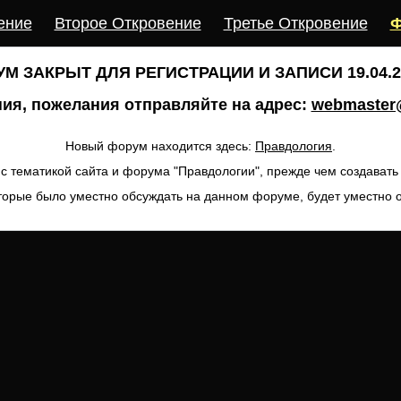
ение
Второе Откровение
Третье Откровение
Ф
М ЗАКРЫТ ДЛЯ РЕГИСТРАЦИИ И ЗАПИСИ 19.04.20
ия, пожелания отправляйте на адрес:
webmaster@
Новый форум находится здесь:
Правдология
.
с тематикой сайта и форума "Правдологии", прежде чем создават
торые было уместно обсуждать на данном форуме, будет уместно 