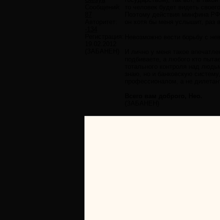
Сообщений:
то человек будет видеть своего
87
Поэтому действия минфина РФ н
Авторитет:
он хотя бы меня услышит, раз 
-134
Регистрация:
Невозможно вести борьбу с нев
19.02.2012
(ЗАБАНЕН)
И лично у меня такое впечатл
подбиваете, а любого кто пыта
тотального контроля над людьм
знаю, но и банковскую систему
профессионалом, а не дилетан
Всего вам доброго, Нео.
(ЗАБАНЕН)