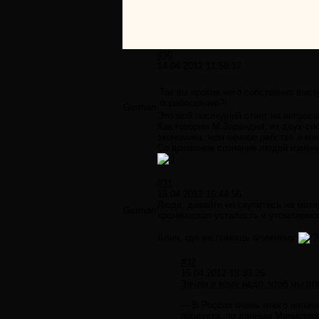
#30
14.04.2012 11:58:17
Так вы против чего собственно в
порабощению?!
German
Это мой последний ответ на вопросы
Как говорил М.Зарандиа, из двух си
экономика, чем вечное рабство и ко
Со временем сознание людей изменит
#31
15.04.2012 16:44:56
Люди, давайте не скупитесь на матер
German
хроническая усталость и утомляемос
Блин, где же помощь ближнему
#32
15.04.2012 18:33:26
Зачем и кому надо, чтоб мы от
--- В России очень много нали
продукта, по данным Министерс