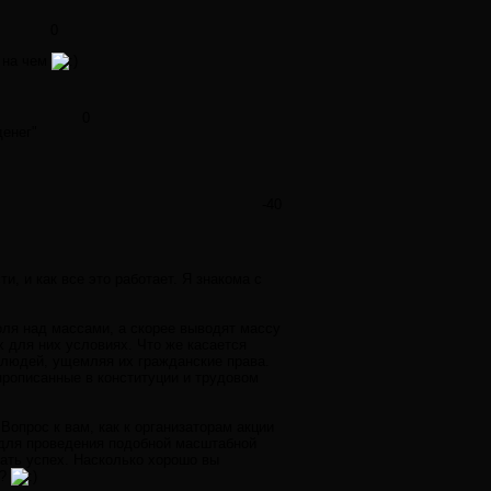
0
 на чем
0
денег"
-40
и, и как все это работает. Я знакома с
оля над массами, а скорее выводят массу
 для них условиях. Что же касается
 людей, ущемляя их гражданские права.
рописанные в конституции и трудовом
опрос к вам, как к организаторам акции
 для проведения подобной масштабной
идать успех. Насколько хорошо вы
ь?