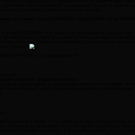
о контроля над массами, то оно осуществляется на уровне воздействия н
ограничения оборота наличности, как раз выведут деньги из теневой 
льства, а не усилят, выдернув часть денег из их рук.
ственно выступаете: против КОНТРОЛЯ над МАССАМИ, или за ТЕНЕВ
 то я ваш ПРОТИВНИК - я за людей и за свободу мысли, а деньги через 
о человека, когда он видит свои деньги белыми и сам ими распоряжается
ограммы лояльности?! Вам помочь раскрыть суть безналичных расчетов
данные системы.
ОГО КОНТРОЛЯ! А вы, уважаемый Нео?!
 23:24:46
мнений у меня нет - у меня есть ответы!
с явно не хватает знаний, вы напуганы разговорами о чипировании. Но ч
ие личностей людей, а всего лишь выведение денег на открытый рынок.
)
ать.
еньги вывести в безнал, что на самом деле очень сложно сделать, то 
ть кто именно их обворовывает. Если все деньги пустить через банки,
нковскими системами вы знакомы, и не мне вам объяснять, что все бан
ой ситуации, если государство начнет ущемлять права людей и ограничив