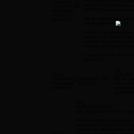
Что же касается тотальног
Сообщений:
87
минфина, направленные на 
Авторитет:
-134
КОНТРОЛЬ теневого правите
Регистрация:
19.02.2012
Так вы против чего соб
(ЗАБАНЕН)
порабощению?!
И если вы за порабощение,
контролю со стороны самог
безналичного расчета и пр
Германа, помочь описать 
Я лично ПРОТИВ ТОТАЛЬН
(ЗАБАНЕН)
#28
Olesya
13.04.2012
Сообщений:
87
Авторитет:
-134
P.S. И со
Регистрация:
19.02.2012
А вот у ва
(ЗАБАНЕН)
чипирован
(ЗАБАНЕН
#29
13.04.2012 23:58:39
Neo,
еще вам кое что хочу сказ
Если бы минфину удалось все д
следующая: люди стали бы виде
государству (надеюсь что с ба
Olesya
государством), так вот, в так