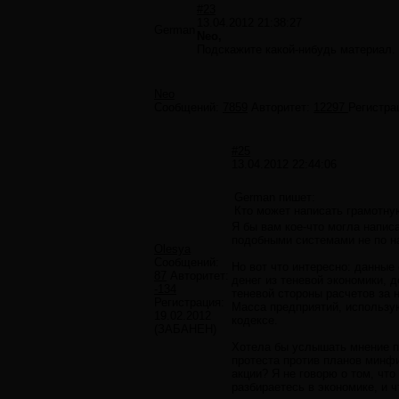
#23
13.04.2012 21:38:27
German
Neo,
Подскажите какой-нибудь материал.
Neo
Сообщений:
7859
Авторитет:
12297
Регистра
#25
13.04.2012 22:44:06
German пишет:
Кто может написать грамотную
Я бы вам кое-что могла написа
подобными системами не по на
Olesya
Сообщений:
Но вот что интересно: данные
87
Авторитет:
денег из теневой экономики, 
-134
теневой стороны расчетов за 
Регистрация:
Масса предприятий, использу
19.02.2012
кодексе.
(ЗАБАНЕН)
Хотела бы услышать мнение по
протеста против планов минф
акции? Я не говорю о том, что
разбираетесь в экономике, и 