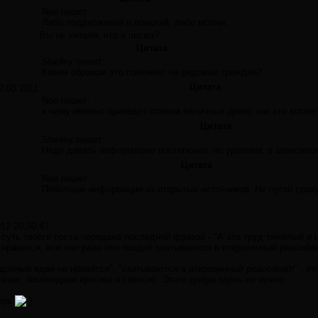
Neo пишет:
Либо поддерживай и помогай, либо молчи.
Вы не читали, что я писал?
Цитата
Stanley пишет:
Каким образом это повлияет на рядовых граждан?
Цитата
2.03.2011
Neo пишет:
к чему именно приведет отмена наличных денег, как это коснет
Цитата
Stanley пишет:
Надо давать информацию постепенно, по уровням, в зависимо
Цитата
Neo пишет:
Побольше информации из открытых источников. Не пугай сразу
012 20:30:47
, суть твоего поста передана последней фразой - "А это труд тяжелый и
 нравятся, все они рано или поздно скатываются в откровенный peacedea
добные идеи не нравятся", "скатываются в откровенный peacedeath" - эт
зная, бесплодная критика и скепсис. Этого добра здесь не нужно.
орь