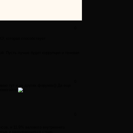
0
, которая способствует
ой. Пусть лучше будет коррупция и теневая
0
ываю тут и на других форумах)) Да еще
 помогайте
0
сов, и 11,9% валового внутреннего
итых и развивающихся стран.