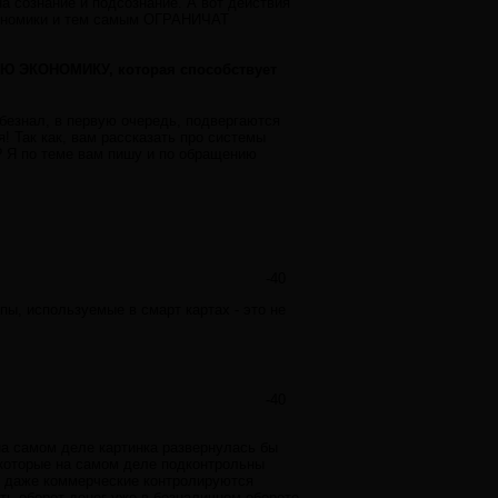
а сознание и подсознание. А вот действия
экономики и тем самым ОГРАНИЧАТ
УЮ ЭКОНОМИКУ, которая способствует
безнал, в первую очередь, подвергаются
! Так как, вам рассказать про системы
? Я по теме вам пишу и по обращению
-40
ипы, используемые в смарт картах - это не
-40
на самом деле картинка развернулась бы
 которые на самом деле подконтрольны
ки даже коммерческие контролируются
ать оборот денег уже в безналичном обороте,