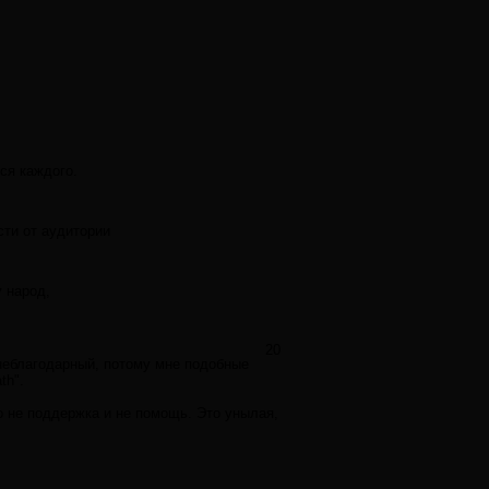
ся каждого.
сти от аудитории
 народ,
20
 неблагодарный, потому мне подобные
th".
о не поддержка и не помощь. Это унылая,