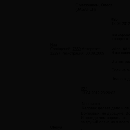
С уважением, Олеся.
(ЗАБАНЕН)
#26
13.04.2012
вы хорош
говорю о 
Neo
Блин, да ч
Сообщений:
7859
Авторитет:
Я же напи
12297
Регистрация:
30.09.2009
В этом ра
Если не м
Человек д
#27
13.04.2012 23:20:02
Neo пишет:
Человек делает дело и отб
Во-первых, не дурацкие. Во
И прежде чем определять н
за грубый слэнг, но я всег
Olesya