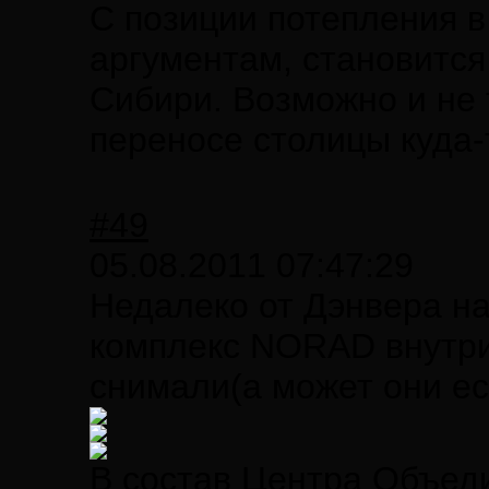
С позиции потепления в
аргументам, становится
Сибири. Возможно и не 
переносе столицы куда-т
#49
05.08.2011 07:47:29
Недалеко от Дэнвера н
комплекс NORAD внутри
снимали(а может они ес
В состав Центра Объед