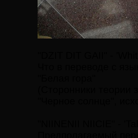
"DZIT DIT GAII" - 'Whi
Что в переводе с яз
"Белая гора"
(Сторонники теории з
"Черное солнце", исх
"NIINENII NIICIE" - 'Tal
Предполагаемый пере