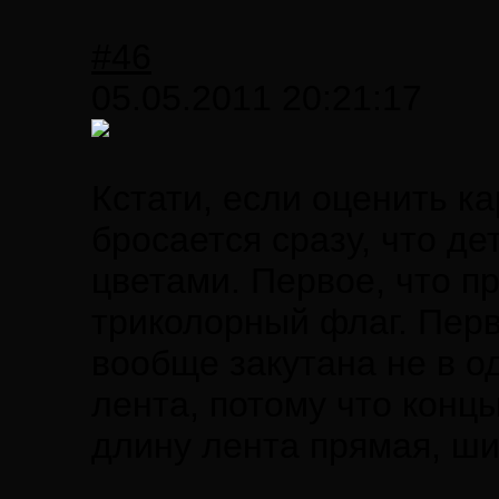
#46
05.05.2011 20:21:17
Кстати, если оценить к
бросается сразу, что д
цветами. Первое, что пр
триколорный флаг. Перв
вообще закутана не в о
лента, потому что конц
длину лента прямая, ш