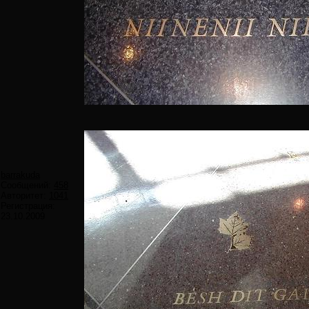
barrakuda
Сообщений:
458
Авторитет:
1041
Регистрация:
23.10.2009