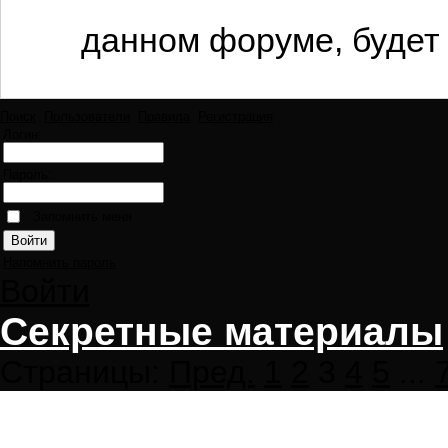
данном форуме, будет 
Поиск
Пользователи
Правила
Регистрация
Логин:
Пароль:
Запомнить меня
Напомнить пароль
Войти
Секретные материалы
Страницы:
Пред.
1
2
3
4
5
...