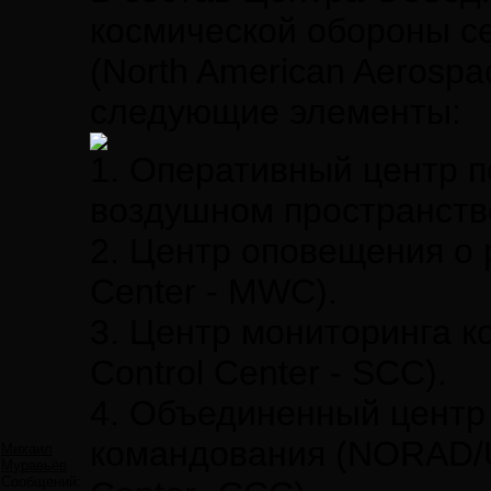
космической обороны с
(North American Aeros
следующие элементы:
1. Оперативный центр п
воздушном пространстве 
2. Центр оповещения о 
Center - MWC).
3. Центр мониторинга к
Control Center - SCC).
4. Объединенный центр
командования (NORAD
Михаил
Муравьёв
Сообщений: