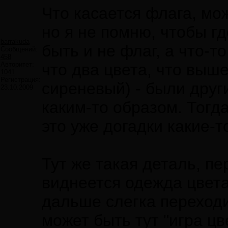
Что касается флага, мож
но я не помню, чтобы г
barrakuda
быть и не флаг, а что-т
Сообщений:
458
Авторитет:
что два цвета, что выш
1041
Регистрация:
сиреневый) - были друг
23.10.2009
каким-то образом. Тогд
это уже догадки какие-то
Тут же такая деталь, пе
виднеется одежда цвета 
дальше слегка переходи
может быть тут "игра цв