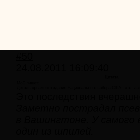
#50
24.08.2011 16:09:40
Цитата
MoD пишет:
Деталь орнамента здания Национального собора США - это гл
Это последствия вчерашн
Заметно пострадал псев
в Вашингтоне. У самого 
один из шпилей.