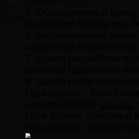
Center -CCC).
103
Авторитет:
5. Объединенный центр
24
Регистрация:
28.07.2011
(Combined Intelligence W
6. Национальный центр
населения (National Warni
7. Центр разработки пр
системы (Space and War
8. Центр предсказания п
Гора Шайен - база Сев
центра NORAD
ссылка.
Гора Шайен: северный 
Гора Шайен: южный вх