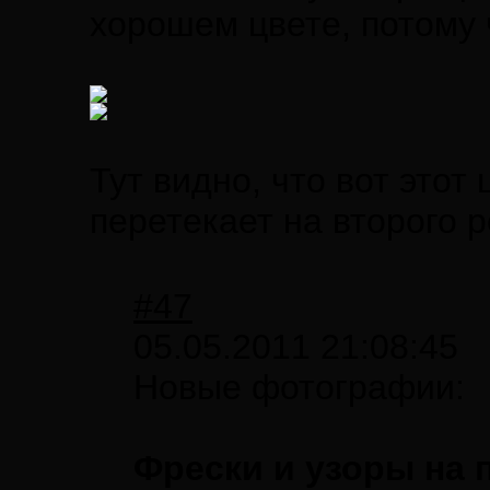
хорошем цвете, потому 
Тут видно, что вот этот
перетекает на второго 
#47
05.05.2011 21:08:45
Новые фотографии:
Фрески и узоры на п