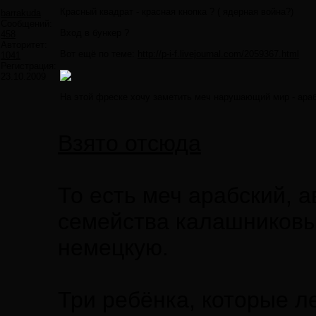
Красный квадрат - красная кнопка ? ( ядерная война?)
barrakuda
Сообщений:
Вход в бункер ?
458
Авторитет:
Вот ещё по теме:
http://p-i-f.livejournal.com/2059367.html
1041
Регистрация:
23.10.2009
На этой фреске хочу заметить меч нарушающий мир - араб
Взято отсюда
То есть меч арабский, а
семейства калашниковы
немецкую.
Три ребёнка, которые ле