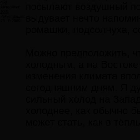
458
посылают воздушный по
Авторитет:
1041
выдувает нечто напомин
Регистрация:
23.10.2009
ромашки, подсолнуха, со
Можно предположить, чт
холодным, а на Востоке 
изменения климата впо
сегодняшним дням. Я ду
сильный холод на Запад
холоднее, как обычно б
может стать, как в тёпл