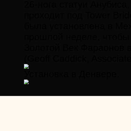
26-нога статуи Анубиса
проходит под Tower Brid
была установлена в Ме
прошлой неделе, чтобы
Золотой Век Фараонов в
(Geoff Caddick, Associat
Установка в Денвере.