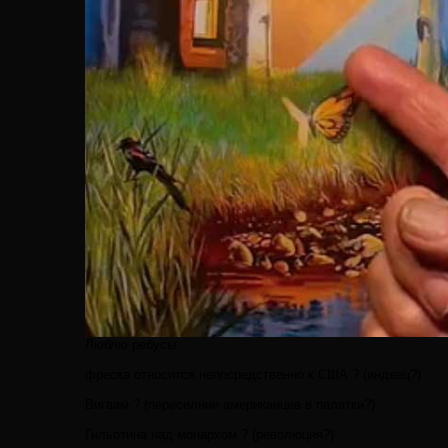
Люблю ребусы:
фреска относится непосредственно к США ? (индеец?)
Вигвам ? (переселние американцев в палатки?)
Гильотина над монархом ? (революция?)