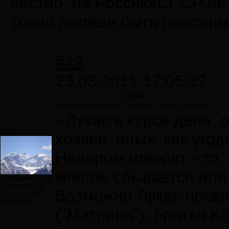
честно, на Россию/СССР не с
точно должен быть похожим
#42
23.03.2011 17:05:32
Цитата
Это Дарт Вейдер из "Стар Варс". Лукас - масон?!
- Лукас в курсе дела,
MoD
хозяев, иных, как уго
Недаром говорят - то,
многое сбывается или
Сообщений:
375
Авторитет:
111
Возможно Лукас посвя
Регистрация:
15.04.2010
("Матрица"), братья Ко