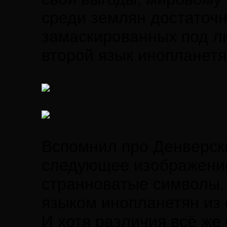
среди землян достаточ
замаскированных под лю
второй язык инопланетя
Вспомнил про Денверски
следующее изображение
странноватые символы.
языком инопланетян из 
И хотя различия всё же 