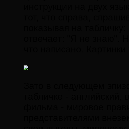
инструкции на двух язык
тот, что справа, спрашив
показывая на табличку: 
отвечает: "Я не знаю". 
что написано. Картинки 
Зато в следующем эпиз
табличке - английский, 
фильма - мировое прави
представителями внезе
свои выгоды, мировому 