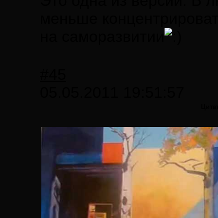
Это одна из версий. В 
меньше концентрировать
на саморазвитии
#45
05.05.2011 19:51:57
Цита