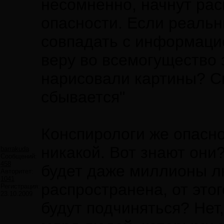
несомненно, начнут расп
опасности. Если реальн
совпадать с информацие
веру во всемогущество з
нарисовали картины? С
сбывается"
Конспирологи же опасно
никакой. Вот знают они?
barrakuda
Сообщений:
458
будет даже миллионы л
Авторитет:
1041
распространена, от этог
Регистрация:
23.10.2009
будут подчиняться? Нет