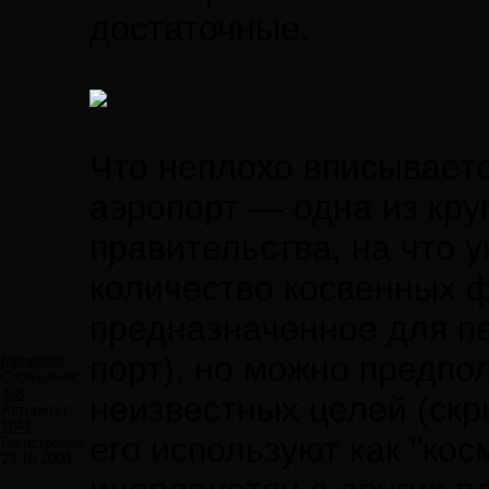
достаточные.
Что неплохо вписываетс
аэропорт — одна из кру
правительства, на что 
количество косвенных ф
предназначенное для п
порт), но можно предпо
barrakuda
Сообщений:
458
неизвестных целей (скр
Авторитет:
1041
его используют как "кос
Регистрация:
23.10.2009