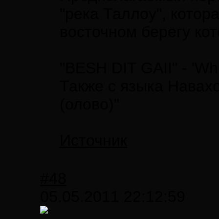
"река Таллоу", котора
восточном берегу ко
"BESH DIT GAII" - 'Whit
Также с языка Навахо
(олово)"
Источник
#48
05.05.2011 22:12:59