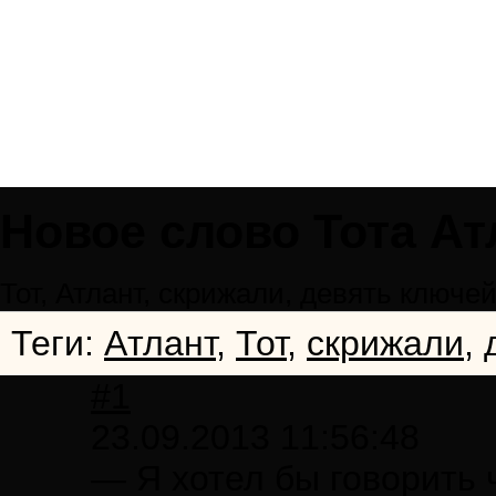
Новое слово Тота Ат
Тот, Атлант, скрижали, девять ключе
Теги:
Aтлант
,
Тот
,
скрижали
,
#1
23.09.2013 11:56:48
— Я хотел бы говорить 