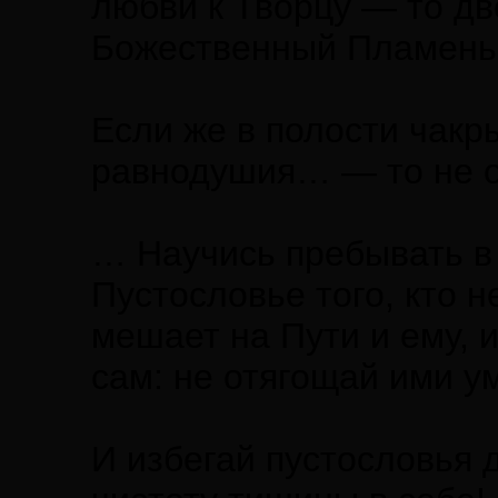
любви к Творцу — то дв
Божественный Пламень 
Если же в полости чак
равнодушия… — то не о
… Научись пребывать в
Пустословье того, кто 
мешает на Пути и ему, 
сам: не отягощай ими у
И избегай пустословья 