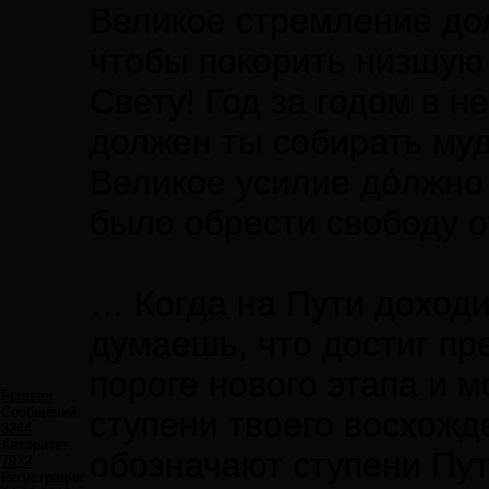
Великое стремление дол
чтобы покорить низшую 
Свету! Год за годом в 
должен ты собирать муд
Великое усилие дόлжно
было обрести свободу о
… Когда на Пути доход
думаешь, что достиг пр
пороге нового этапа и 
Forester
Сообщений:
ступени твоего восхожд
3244
Авторитет:
обозначают ступени Пут
7972
Регистрация: