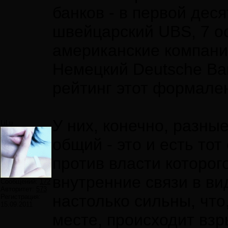
банков - в первой дес
швейцарский UBS, 7 о
американские компании,
Немецкий Deutsche Ban
рейтинг этот формале
У них, конечно, разны
LiLu
общий - это и есть то
против власти которого
внутренние связи в в
Сообщений:
172
Авторитет:
573
настолько сильны, что,
Регистрация:
15.09.2011
месте, происходит взр