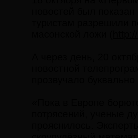
18 октября на «Первом
новостей был показан 
туристам разрешили п
масонской ложи (
http:
А через день, 20 октя
новостной телепрогра
прозвучало буквально
«Пока в Европе борют
потрясений, ученые ду
прояснилось. Эксперт
скрупулёзный математ