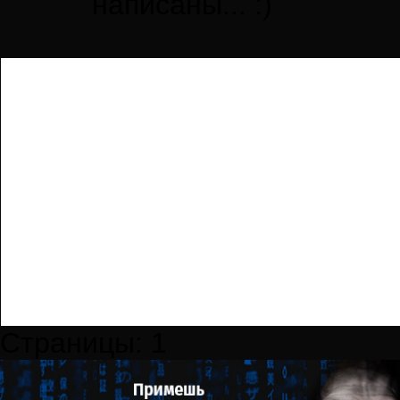
написаны... :)
Страницы:
1