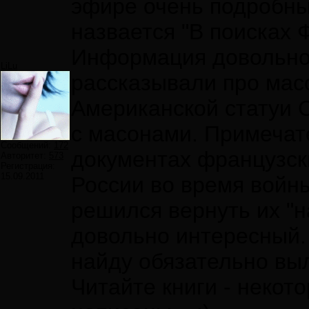
эфире очень подробн
назвается "В поисках Ф
Информация довольно
LiLu
рассказывали про мас
Американской статуи С
с масонами. Примечат
Сообщений:
172
документах французск
Авторитет:
573
Регистрация:
15.09.2011
России во время войны
решился вернуть их "н
довольно интересный.
найду обязательно вы
Читайте книги - некот