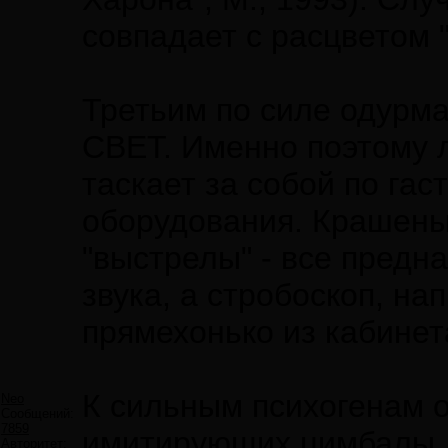
совпадает с расцветом 
Третьим по силе одурм
СВЕТ. Именно поэтому 
таскает за собой по гас
оборудования. Крашены
"выстрелы" - все предн
звука, а стробоскоп, на
прямехонько из кабинет
К сильным психогенам 
Neo
Сообщений:
7859
имитирующих цимбалы, 
Авторитет: