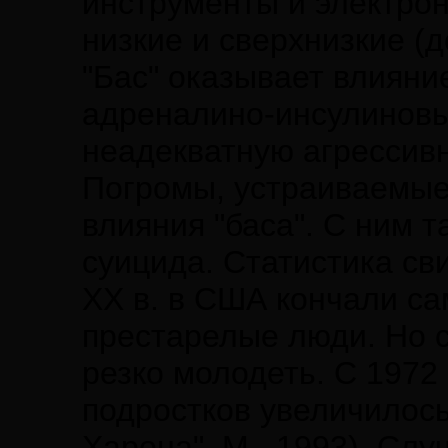
инструменты и электро
низкие и сверхнизкие (д
"Бас" оказывает влияние
адреналино-инсулиновы
неадекватную агрессив
Погромы, устраиваемые
влияния "баса". С ним 
суицида. Статистика св
XX в. в США кончали с
престарелые люди. Но с
резко молодеть. С 1972 
подростков увеличилось
Харона", М., 1993). Слу