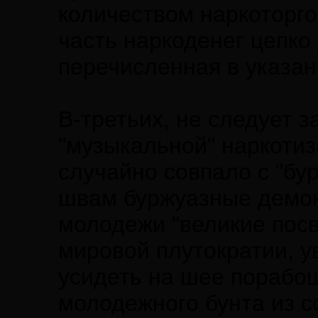
количеством наркоторго
часть наркоденег цепко
перечисленная в указан
В-третьих, не следуе
"музыкальной" наркотиз
случайно совпало с "бу
швам буржуазные демок
молодежи "великие пос
мировой плутократии, 
усидеть на шее порабо
молодежного бунта из 