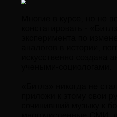
Многие в курсе, но не в
констатировать - «Битлз
эксперимента по измен
аналогов в истории, по
искусственно создана а
учеными-социологами.
«Битлз» никогда не ста
приложи к этому свои р
сочинивший музыку к бо
многочисленные СМИ, д