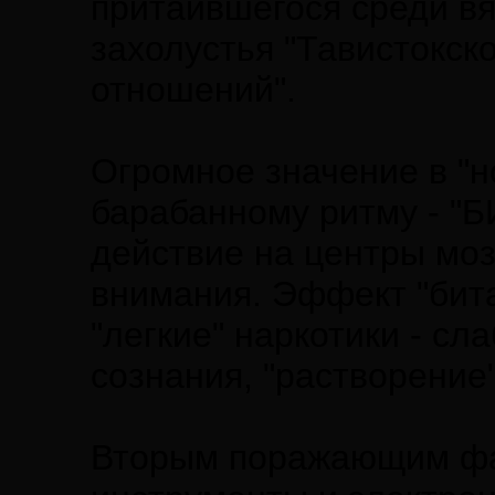
притаившегося среди вя
захолустья "Тавистокск
отношений".
Огромное значение в "н
барабанному ритму - "
действие на центры мо
внимания. Эффект "бита
"легкие" наркотики - с
сознания, "растворение
Вторым поражающим фак