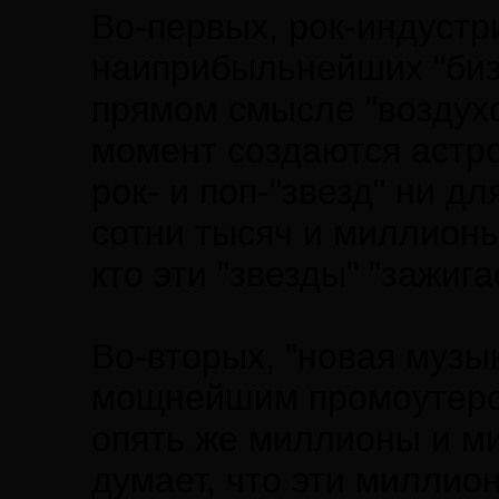
Во-первых, рок-индустр
наиприбыльнейших "бизн
прямом смысле "воздухо
момент создаются астр
рок- и поп-"звезд" ни дл
сотни тысяч и миллионы
кто эти "звезды" "зажига
Во-вторых, "новая музык
мощнейшим промоутером
опять же миллионы и ми
думает, что эти милли