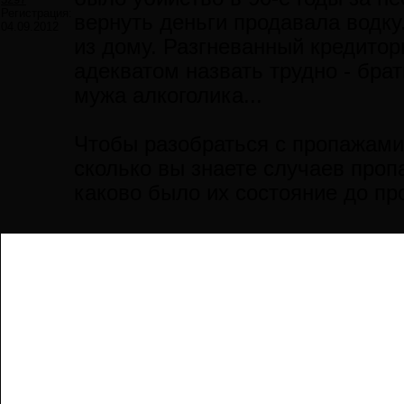
Регистрация:
вернуть деньги продавала водку
04.09.2012
из дому. Разгневанный кредитор
адекватом назвать трудно - бра
мужа алкоголика...
Чтобы разобраться с пропажами 
сколько вы знаете случаев проп
каково было их состояние до про