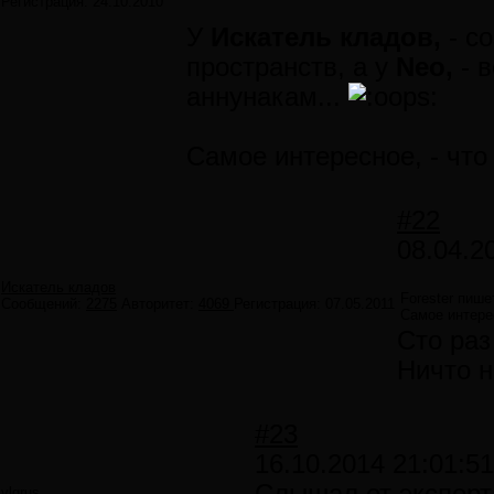
Регистрация:
24.10.2010
У
Искатель кладов,
- с
пространств, а у
Neo,
- в
аннунакам...
Самое интересное, - что 
#22
08.04.2
Искатель кладов
Forester пише
Сообщений:
2275
Авторитет:
4069
Регистрация:
07.05.2011
Самое интерес
Сто раз
Ничто н
#23
16.10.2014 21:01:51
vlgrus