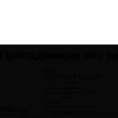
Пропадающие без ве
#21
08.04.2014 13:32:34
Цитата
Искатель кладов пишет:
А аннунакам самолёт ни к чему.
Цитата
Neo пишет:
Forester
Говорю же, аннунаки сперли
Сообщений:
3244
У вас различное предст
Авторитет:
7972