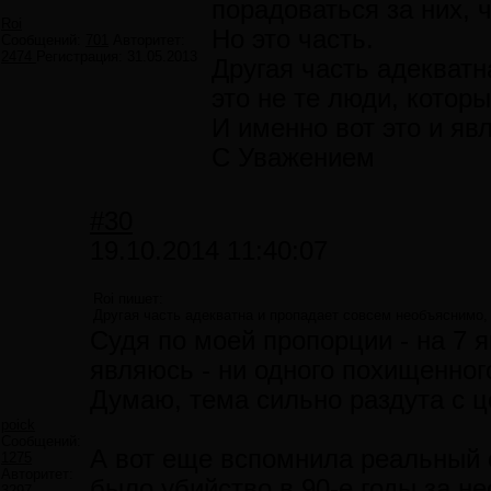
порадоваться за них, ч
Roi
Но это часть.
Сообщений:
701
Авторитет:
2474
Регистрация:
31.05.2013
Другая часть адекватн
это не те люди, котор
И именно вот это и яв
С Уважением
#30
19.10.2014 11:40:07
Roi пишет:
Другая часть адекватна и пропадает совсем необъяснимо, 
Судя по моей пропорции - на 7 
являюсь - ни одного похищенно
Думаю, тема сильно раздута с ц
poick
Сообщений:
А вот еще вспомнила реальный 
1275
Авторитет:
было убийство в 90-е годы за н
3297