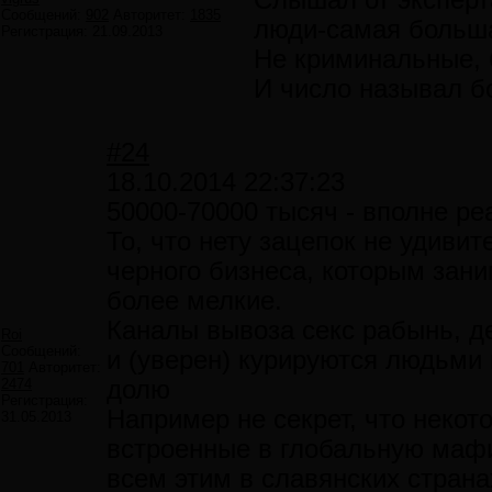
Слышал от эксперт
Сообщений:
902
Авторитет:
1835
люди-самая больша
Регистрация:
21.09.2013
Не криминальные, 
И число называл бо
#24
18.10.2014 22:37:23
50000-70000 тысяч - вполне р
То, что нету зацепок не удивит
черного бизнеса, которым зани
более мелкие.
Каналы вывоза секс рабынь, д
Roi
Сообщений:
и (уверен) курируются людьми
701
Авторитет:
2474
долю
Регистрация:
Например не секрет, что некот
31.05.2013
встроенные в глобальную мафи
всем этим в славянских стран