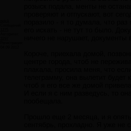
розыск подала, менты не остана
проверяют и отпускают, вот сего
поразило - я то думала, что ра
poick
Сообщений:
его искать - не тут то было. Док
1275
Авторитет:
ничего не нарушает, документы в
3297
Регистрация:
04.09.2012
Короче, приехала домой, позвон
центре города, чтоб не пережива
плакала, просила меня, что если
телеграмму, она вылетит будет 
чтоб я его все же домой привела,
И если я с ним разведусь, то он
пообещала.
Прошло еще 2 месяца, и я опять
сентябрь, прохладно. Я уже не 