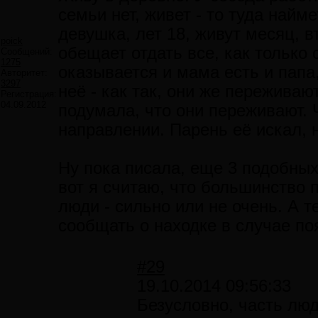
семьи нет, живет - то туда найме
девушка, лет 18, живут месяц, в
poick
обещает отдать все, как только с
Сообщений:
1275
оказывается и мама есть и папа,
Авторитет:
3297
неё - как так, они же переживают
Регистрация:
04.09.2012
подумала, что они переживают. 
направлении. Парень её искал, 
Ну пока писала, еще 3 подобных
вот я считаю, что большинство 
люди - сильно или не очень. А т
сообщать о находке в случае по
#29
19.10.2014 09:56:33
Безусловно, часть люд