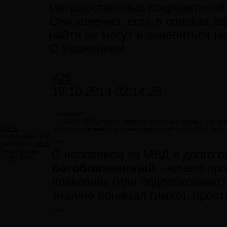
могущественных покровителей,
Они,конечно, есть в списках э
найти не могут и зацепиться не
С Уважением
#25
19.10.2014 02:14:28
Roi пишет:
....50000-70000 тысяч - вполне реальные цифры. То, чт
vlgrus
которым занимаются очень серьезные люди. Хотя есть 
Сообщений:
902
---
Авторитет:
1835
Регистрация:
С человеком из МВД я долго о
21.09.2013
богобоязненный
- ничего пр
полковник (или подполковник(
знал/не понимал (имхо), прос
---