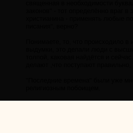
священная в необходимости буквал
законов" - тот определённо враг в
христианина - применять любые п
писания", верно?
Понимаете, то, что происходило в и
выдумки, это делали люди с высши
толпой, каковая найдётся и сейчас.
делают ,что поступают правильно,
"Последние времена" были уже мно
религиозным побоищем.