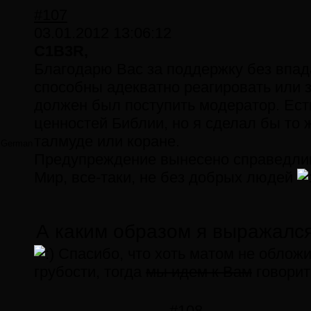
#107
03.01.2012 13:06:12
C1B3R,
Благодарю Вас за поддержку без впада
способны адекватно реагировать или з
должен был поступить модератор. Есть
ценностей Библии, но я сделал бы то 
талмуде или коране.
German
Предупреждение вынесено справедлив
Мир, все-таки, не без добрых людей
А каким образом я выражался
Спасибо, что хоть матом не облож
грубости, тогда
мы идем к Вам
говорит
#108