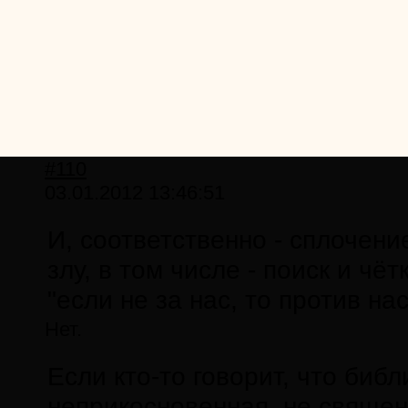
#110
03.01.2012 13:46:51
И, соответственно - сплочен
злу, в том числе - поиск и чё
"если не за нас, то против нас
Нет.
Если кто-то говорит, что библ
неприкосновенная, не священ