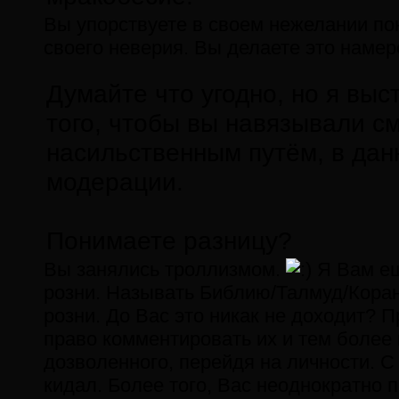
Вы упорствуете в своем нежелании п
своего неверия. Вы делаете это намер
Думайте что угодно, но я выс
того, чтобы вы навязывали с
насильственным путём, в дан
модерации.
Понимаете разницу?
Вы занялись троллизмом.
Я Вам ещ
розни. Называть Библию/Талмуд/Коран 
розни. До Вас это никак не доходит? 
право комментировать их и тем более
дозволенного, перейдя на личности. С 
кидал. Более того, Вас неоднократно 