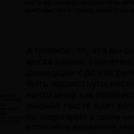
опять же, налицо предвзятость религ
христианство и только, имейте уж с
А главное, то, что вы с
высказывают сомнение
дошедщших до нас рел
быть подвергнуты наси
ничто иное как религио
asgarden
Сообщений:
именно тексте идёт реч
661
Авторитет:
291
Вы упорствуете в своем н
Регистрация:
07.12.2010
и способом выражения свое