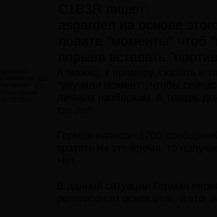
C1B3R пишет:
asgarden на основе этог
ловите "моменты" чтоб "
порыва вставать "против"
А можно, к примеру, сказать и т
asgarden
Сообщений:
661
"улучили момент", чтобы сейчас
Авторитет:
291
Регистрация:
личным разборкам. А теперь док
07.12.2010
так ли?
Герман написал 1700 сообщений
тратить на это время, то получ
Нет.
В данной ситуации Герман пере
религиозном основании, и это, е