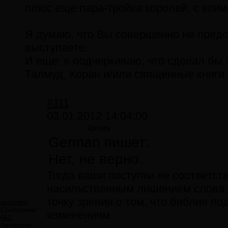
плюс еще пара-тройка королей, с коим
Я думаю, что Вы совершенно не предст
выступаете..
И еще: я подчеркиваю, что сделал бы 
Талмуд, Коран и/или священные книги 
#111
03.01.2012 14:04:00
Цитата
German пишет:
Нет, не верно.
Тогда ваши поступки не соответст
насильственным лишением слова 
точку зрения о том, что библия п
asgarden
Сообщений:
изменениям.
661
Авторитет: