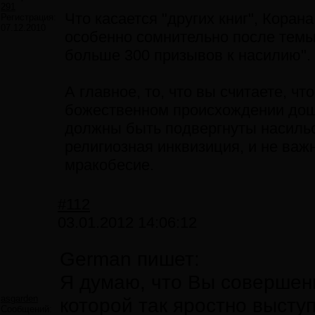
291
Что касается "других книг", Корана
Регистрация:
07.12.2010
особенно сомнительно после темы 
больше 300 призывов к насилию".
А главное, то, что вы считаете, 
божественном происхождении дош
должны быть подвергнуты насильс
религиозная инквизиция, и не важн
мракобесие.
#112
03.01.2012 14:06:12
German пишет:
Я думаю, что Вы совершенн
asgarden
которой так яростно выступ
Сообщений: