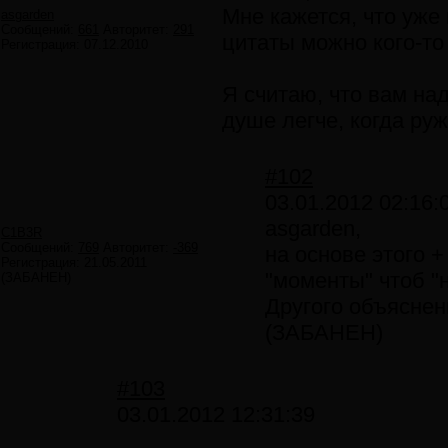
Мне кажется, что уже
asgarden
Сообщений:
661
Авторитет:
291
цитаты можно кого-то
Регистрация:
07.12.2010
Я считаю, что вам на
душе легче, когда руж
#102
03.01.2012 02:16:
asgarden,
C1B3R
Сообщений:
769
Авторитет:
-369
на основе этого 
Регистрация:
21.05.2011
"моменты" чтоб "н
(ЗАБАНЕН)
Другого объяснени
(ЗАБАНЕН)
#103
03.01.2012 12:31:39