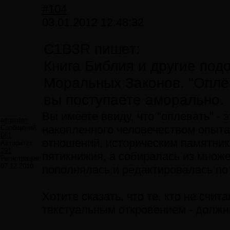
#104
03.01.2012 12:48:32
C1B3R пишет:
Книга Библия и другие подо
Моральных Законов. "Оплё
вы поступаете аморально.
Вы имеете ввиду, что "оплевать" - 
asgarden
накопленного человечеством опыта
Сообщений:
661
отношений, историческим памятнико
Авторитет:
291
пятикнижия, а собиралась из множ
Регистрация:
07.12.2010
пополнялась и редактировалась по
Хотите сказать, что те, кто не сч
текстуальным откровением - должн