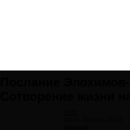
Послание Элохимов
Сотворение жизни на
#101
03.01.2012 01:33:23
German
,