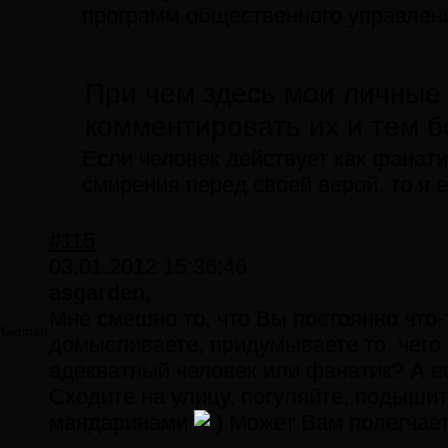
программ общественного управлен
При чем здесь мои личные 
комментировать их и тем 
Если человек действует как фанати
смирения перед своей верой, то я е
#115
03.01.2012 15:36:46
asgarden,
Мне смешно то, что Вы постоянно что-т
German
домысливаете, придумываете то, чего
адекватный человек или фанатик? А е
Сходите на улицу, погуляйте, подыши
мандаринами
Может Вам полегчае