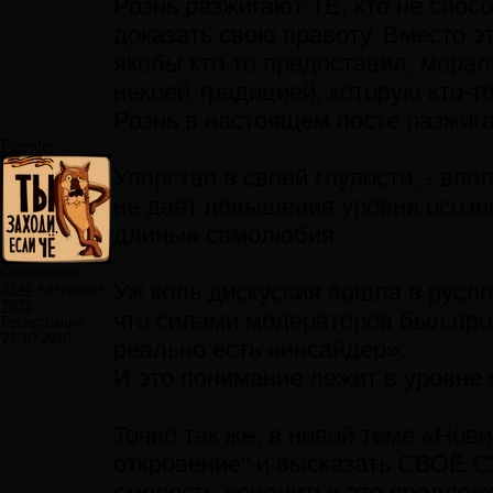
Рознь разжигают ТЕ, кто не спо
доказать свою правоту. Вместо э
якобы кто-то предоставил, морал
некоей традицией, которую кто-то
Рознь в настоящем посте разжига
Forester
Упорство в своей глупости, - впо
не даёт повышения уровня осозн
длины» самолюбия.
Сообщений:
Уж коль дискуссия вошла в русл
3244
Авторитет:
7972
что силами модераторов был прои
Регистрация:
24.10.2010
реально есть «инсайдер».
И это понимание лежит в уровне 
Точно так же, в новой теме «Нов
откровение" и высказать СВОЁ С
смелость «оценить» это предлож