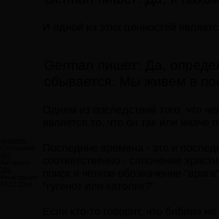
И одной из этих ценностей является
German пишет: Да, определ
сбывается. Мы живем в по
Одним из последствий того, что ч
является то, что он так или иначе 
asgarden
Последние времена - это и последн
Сообщений:
661
соответственно - сплочение христи
Авторитет:
291
поиск и чёткое обозначение "врага".
Регистрация:
"гугенот или католик?".
07.12.2010
Если кто-то говорит, что библия не