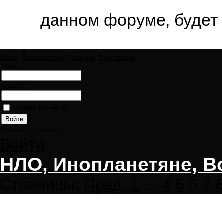
данном форуме, будет 
Поиск
Пользователи
Правила
Регистрация
Логин:
Пароль:
Запомнить меня
Напомнить пароль
Войти
НЛО, Инопланетяне, В
Страницы:
Пред.
1
...
4
5
6
7