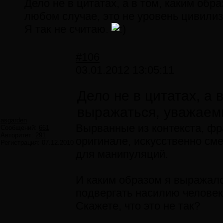
Дело не в цитатах, а в том, каким об
любом случае, это не уровень цивилиз
Я так не считаю.
#106
03.01.2012 13:05:11
Дело не в цитатах, а 
выражаться, уважаем
asgarden
Вырванные из контекста, фра
Сообщений:
661
Авторитет:
291
оригинале, искусственно см
Регистрация:
07.12.2010
для манипуляций.
И каким образом я выражалс
подвергать насилию человек
Скажете, что это не так?