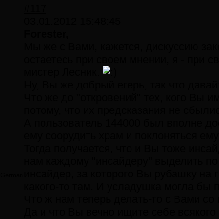
#117
03.01.2012 15:48:45
Forester,
Мы же с Вами, кажется, дискуссию зак
остаетесь при своем мнении, я - при с
мистер Лесник.
Ну, Вы же добрый егерь, так что дава
Что же до "откровений" тех, кого Вы и
потому, что их предсказания не сбылис
А пользователь 144000 был вполне до
ему соорудить храм и поклоняться е
Тогда получается, что и Вы тоже инса
нам каждому "инсайдеру" выделить по в
инсайдер, за которого Вы рубашку на г
German
какого-то там. И усладушка могла бы
Что ж нам теперь делать-то с Вами со
Да и что Вы вечно ищите себе всякого