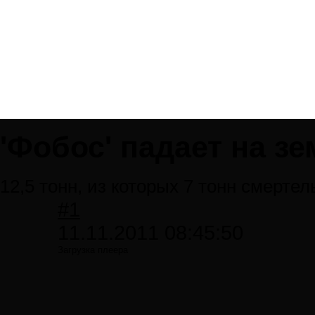
'Фобос' падает на з
12,5 тонн, из которых 7 тонн смерте
#1
11.11.2011 08:45:50
Загрузка плеера