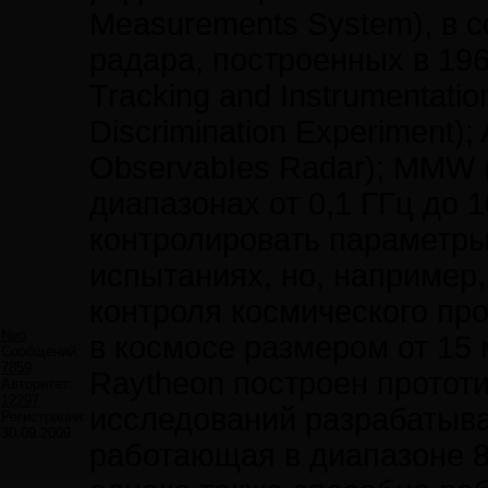
Measurements System), в 
радара, построенных в 19
Tracking and Instrumentati
Discrimination Experiment)
ObservabIes Radar); MMW (
диапазонах от 0,1 ГГц до 
контролировать параметры
испытаниях, но, например,
контроля космического пр
Neo
в космосе размером от 15 
Сообщений:
7859
Raytheon построен протот
Авторитет:
12297
исследований разрабатыв
Регистрация:
30.09.2009
работающая в диапазоне 8