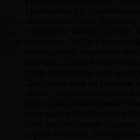
Поэтому на дефекты, выяв
приводящие к откровенной
newgen
закрывают глаза. Дескать, 
Сообщений:
6193
переделку можно премии л
Авторитет:
3628
очевиден, тогда в брак ухо
Регистрация:
03.12.2009
конструктор лишается очев
infinitum-ego
balance
ошибку. Отсюда инженерна
Хочу упомянуть и об иску
Оно поделено на Центры, в
замы, плановые отделы и т
реальной разобщенности н
стараются обеспечить себ
этот заказ своими силами,
одной стороны дублирован