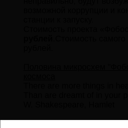
неправильно, будут возбуж
возможной коррупции и ко
станции к запуску.
Стоимость проекта «Фобос
рублей
.Стоимость самого 
рублей.
Половина микросхем "Фобо
космоса
There are more things in hea
Than are dreamt of in your p
W. Shakespeare, Hamlet