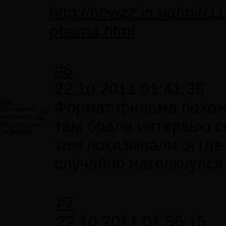
http://newzz.in.ua/mir/
obama.html
#6
22.10.2011 01:41:35
00X
Формат фильма похож 
Сообщений:
447
Авторитет:
161
там брали интервью се
Регистрация:
13.04.2011
там показывали ,я где
случайно натолкнулся
#7
22.10.2011 01:56:15