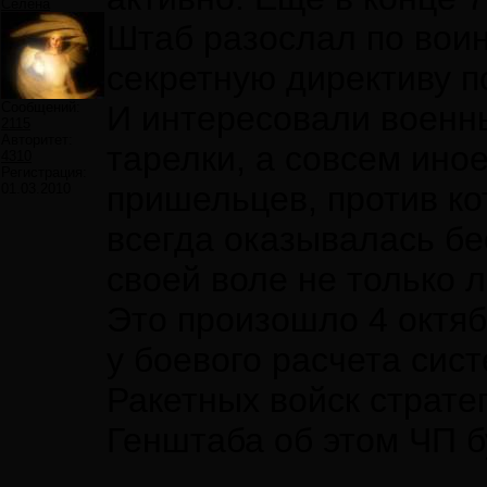
Селена
Штаб разослал по вои
секретную директиву п
Сообщений:
И интересовали военн
2115
Авторитет:
тарелки, а совсем ино
4310
Регистрация:
пришельцев, против к
01.03.2010
всегда оказывалась бе
своей воле не только л
Это произошло 4 октяб
у боевого расчета сис
Ракетных войск страте
Генштаба об этом ЧП б