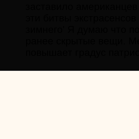
заставило американцев 
эти битвы экстрасенсов
зимнего' Я думаю что по
ранее скрытые вещи. Ме
повышает градус патри