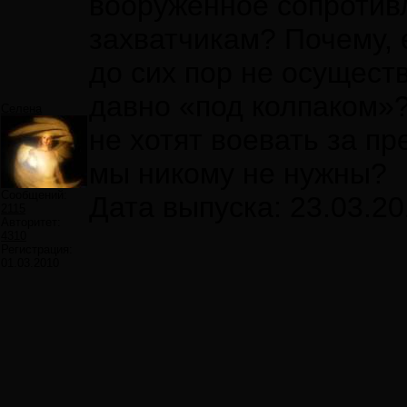
вооруженное сопротив
захватчикам? Почему, 
до сих пор не осущест
давно «под колпаком»
Селена
не хотят воевать за пр
мы никому не нужны?
Сообщений:
Дата выпуска: 23.03.2
2115
Авторитет:
4310
Регистрация:
01.03.2010