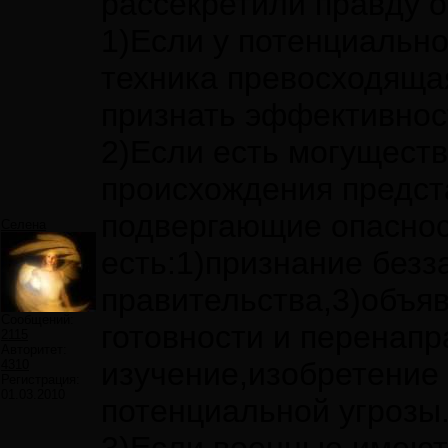
рассекретили правду о
1)Если у потенциально
техника превосходяща
признать эффективнос
2)Если есть могуществ
происхождения предст
подвергающие опаснос
Селена
есть:1)признание без
правительства,3)объя
Сообщений:
готовности и перенапр
2115
Авторитет:
изучение,изобретение 
4310
Регистрация:
01.03.2010
потенциальной угрозы