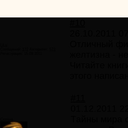
#10
26.10.2011 07
Отличный фил
LiLu
Сообщений:
172
Авторитет:
573
желтизна - не
Регистрация:
15.09.2011
Читайте книг
этого написаны
#11
01.12.2011 2
Тайны мира 
Селена