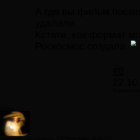
А где вы фильм посмо
удалили.
Кстати, как формат м
Роскосмос создала.
#8
22.10
Загрузка плее
Селена
Сообщений:
2115
Авторитет:
4310
Регистрация:
01.03.2010