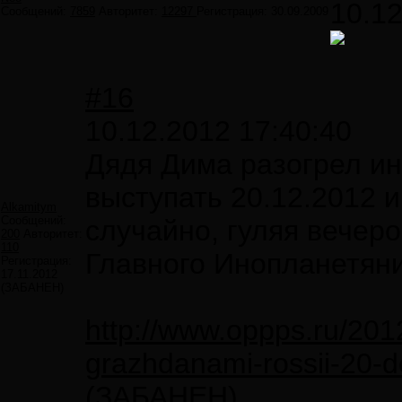
10.12
Сообщений:
7859
Авторитет:
12297
Регистрация:
30.09.2009
#16
10.12.2012 17:40:40
Дядя Дима разогрел ин
выступать 20.12.2012 
Alkamitym
Сообщений:
случайно, гуляя вечер
200
Авторитет:
110
Главного Инопланетяни
Регистрация:
17.11.2012
(ЗАБАНЕН)
http://www.oppps.ru/201
grazhdanami-rossii-20-
(ЗАБАНЕН)