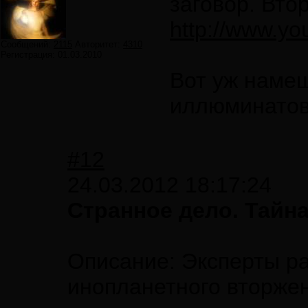
заговор. Вто
http://www.y
Сообщений:
2115
Авторитет:
4310
Регистрация:
01.03.2010
Вот уж намеш
иллюминатов
#12
24.03.2012 18:17:24
Странное дело. Тайна
Описание: Эксперты р
инопланетного вторжен