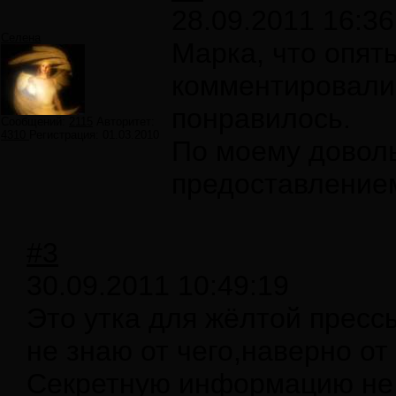
28.09.2011 16:36
Селена
Марка, что опять
комментировали 
понравилось.
Сообщений:
2115
Авторитет:
4310
Регистрация:
01.03.2010
По моему доволь
предоставлением
#3
30.09.2011 10:49:19
Это утка для жёлтой прес
не знаю от чего,наверно от
Секретную информацию не 