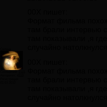
00X пишет:
Формат фильма похож 
там брали интервью с
там показывали ,я гд
случайно натолкнулся
Селена
00X пишет:
Формат фильма похож 
Сообщений:
2115
Авторитет:
4310
там брали интервью с
Регистрация:
01.03.2010
там показывали ,я гд
случайно натолкнулся