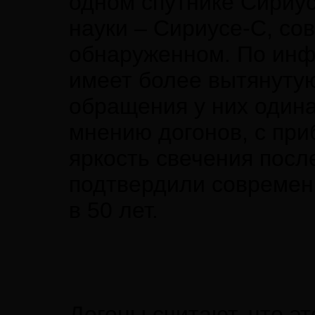
одном спутнике Сириус
науки – Сириусе-С, со
обнаруженном. По инфо
имеет более вытянутую
обращения у них одинак
мнению догонов, с пр
яркость свечения посл
подтвердили современ
в 50 лет.
Догоны считают, что э