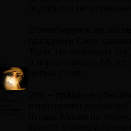
подобного не отмечено
Ориентируясь на 50-ле
праздники Сиги, связа
Толо. Но отмечают эту
а через каждые 60 лет
Селена
целых 7 лет.
Это – праздник обновл
Сообщений:
2115
Авторитет:
изготовляют огромную 
4310
Регистрация:
птицы. Маски по оконч
01.03.2010
хранят в специальном 