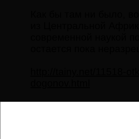
Как бы там ни было, в
из Центральной Африк
современной наукой по
остается пока неразр
http://tainy.net/11518-o
dogonov.html