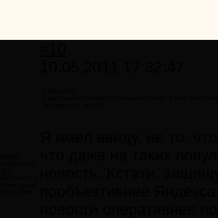
#10
10.05.2011 17:32:47
Volga пишет:
Я вас умоляю! Рамблер та еще желтизна, к тому же это п
"авторитетно" звучит.
Я имел ввиду, не то, чт
что даже на таких попу
Norkin
Сообщений:
новость. Кстати, защищ
157
Авторитет:
7
Регистрация:
пообъективнее Яндекса 
27.10.2009
новости оперативнее по