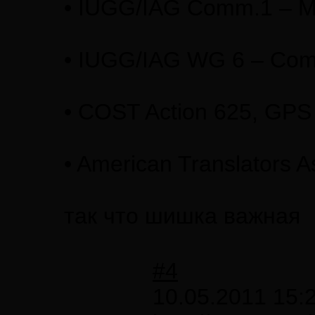
• IUGG/IAG Comm.1 – Ma
• IUGG/IAG WG 6 – Comp
• COST Action 625, GPS 
• American Translators A
так что шишка важная
#4
10.05.2011 15: