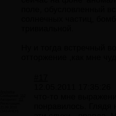
поле, обусловленный в
солнечных частиц, бом
тривиальной.
Ну и тогда встречный во
отторжение ,как мне ч
#17
12.05.2011 17:35:26
Anchutka
что-то мне выражен
Сообщений:
152
Авторитет:
111
Регистрация:
понравилось. Глядя 
21.09.2010
(ЗАБАНЕН)
эти слухи - правда.