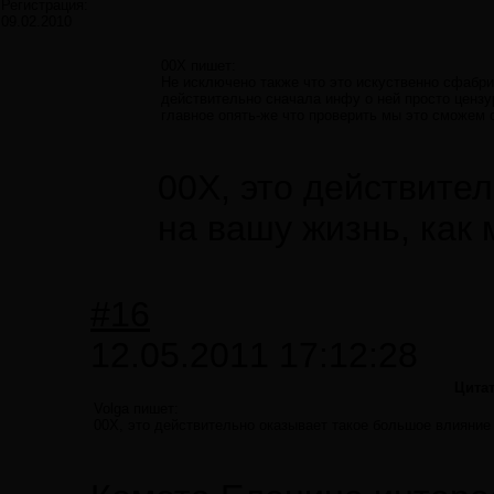
Регистрация:
09.02.2010
00X пишет:
Не исключено также что это искуственно сфабри
действительно сначала инфу о ней просто цензу
главное опять-же что проверить мы это сможем 
00X, это действите
на вашу жизнь, как
#16
12.05.2011 17:12:28
Цита
Volga пишет:
00X, это действительно оказывает такое большое влияние