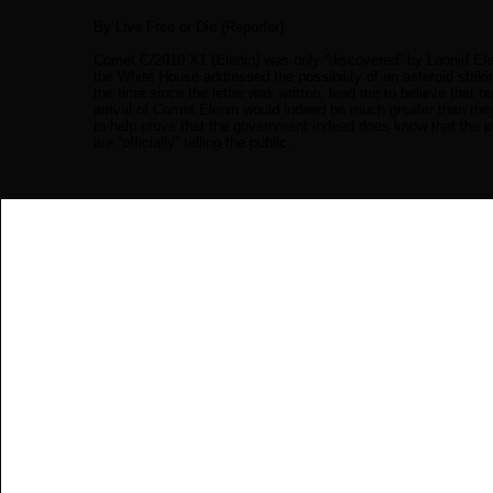
By Live Free or Die (Reporter)
Comet C/2010 X1 (Elenin) was only “discovered” by Leonid Eleni
the White House addressed the possibility of an asteroid striki
the time since the letter was written, lead me to believe that
arrival of Comet Elenin would indeed be much greater than they 
to help prove that the government indeed does know that the p
are “officially” telling the public.