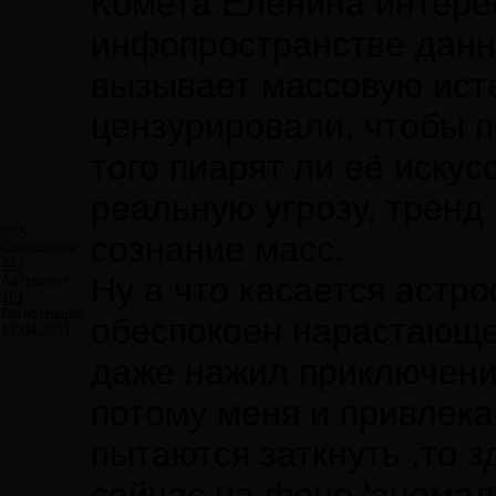
Комета Еленина интерес
инфопространстве данны
вызывает массовую исте
цензурировали, чтобы п
того пиарят ли её иску
реальную угрозу, тренд 
00X
сознание масс.
Сообщений:
447
Ну а что касается астр
Авторитет:
161
Регистрация:
обеспокоен нарастающей
13.04.2011
даже нажил приключений
потому меня и привлека
пытаются заткнуть ,то з
сейчас на фоне 'аномал