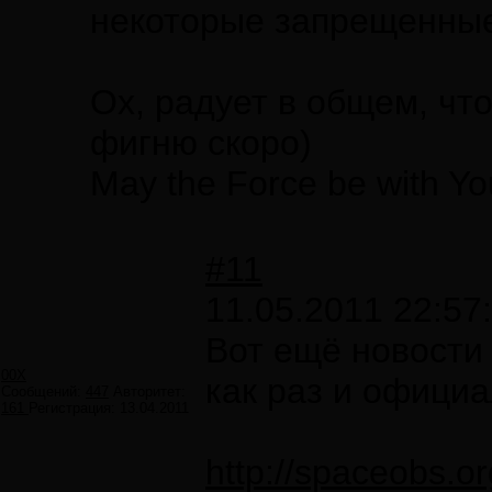
некоторые запрещенны
Ох, радует в общем, чт
фигню скоро)
May the Force be with Yo
#11
11.05.2011 22:57
Вот ещё новости 
00X
как раз и офици
Сообщений:
447
Авторитет:
161
Регистрация:
13.04.2011
http://spaceobs.o