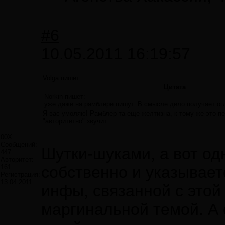
#6
10.05.2011 16:19:57
Volga пишет:
Цитата
Norkin пишет:
уже даже на рамблере пишут. В смысле дело получает огл
Я вас умоляю! Рамблер та еще желтизна, к тому же это п
"авторитетно" звучит.
00X
Сообщений:
Шутки-шуками, а вот од
447
Авторитет:
161
собственно и указывает
Регистрация:
13.04.2011
инфы, связанной с этой
маргинальной темой. А 