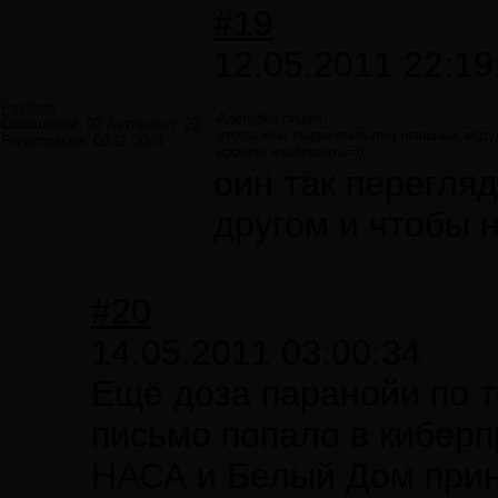
#19
12.05.2011 22:19
Pozitron
Anchutka пишет:
Сообщений:
92
Авторитет:
23
что-то мне выражения лиц нтвшных ведущ
Регистрация:
09.11.2009
иронию изобразить=))
оин так перегля
другом и чтобы 
#20
14.05.2011 03:00:34
Ещё доза паранойи по т
письмо попало в киберп
НАСА и Белый Дом прин