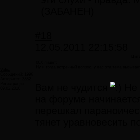
(ЗАБАНЕН)
#18
12.05.2011 22:15:58
Цит
00X пишет:
Ну и тогда встречный вопрос, у вас эта тема вызыва
Volga
Сообщений:
1996
Авторитет:
3882
Регистрация:
Вам не чудится
Не 
09.02.2010
на форуме начинается
перешкал параноичес
тянет уравновесить п