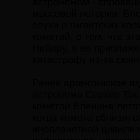
астрономом - спровоц
массовой истерии. Бл
слухи о гигантских ко
кометой, о том, что эт
Нибиру, а ее приближе
катастрофу из-за сме
Ранее аргентинское из
астронома Серхио Тоск
кометой Еленина летят
когда комета сблизитс
инопланетной цивилиза