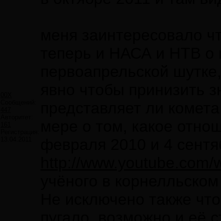
меня заинтересовало чт
теперь и НАСА и НТВ о н
первоапрельской шутке,
явно чтобы принизить з
00X
Сообщений:
представляет ли комета
447
Авторитет:
мере о том, какое отно
161
Регистрация:
13.04.2011
февраля 2010 и 4 сентя
http://www.youtube.co
учёного в корнелльском
Не исключено также что
пугало, возможно и её 