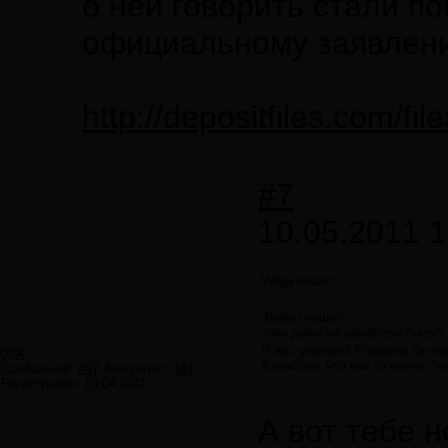
о ней говорить стали по
официальному заявлен
http://depositfiles.com/fi
#7
10.05.2011 1
Volga пишет:
Norkin пишет:
уже даже на рамблере пишут. 
Я вас умоляю! Рамблер та ещ
00X
Хакассии, что как то менее "а
Сообщений:
447
Авторитет:
161
Регистрация:
13.04.2011
А вот тебе н