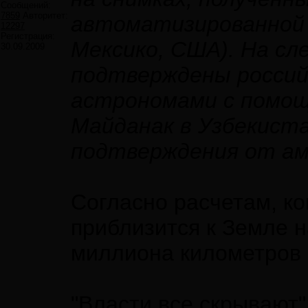
Сообщений:
7859
Авторитет:
автоматизированной 
12297
Регистрация:
Мексико, США). На с
30.09.2009
подтверждены российс
астрономами с помощ
Майданак в Узбекиста
подтверждения от аме
Согласно расчетам, ко
приблизится к Земле н
миллиона километров 
"Власти все скрывают"