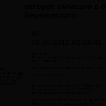
которое записано в 
Березовского.
#2
08.05.2011 02:34:41
00X пишет:
Во многих конспирологических кругах популярно м
сойти за планету.
Есть довольно много свидетельств в пользу этой
00X
Сообщений:
447
Вот несколько примеров:
Авторитет:
161
Регистрация:
13.04.2011
http://www.youtube.com/watch?v=RnG8Pa0u-4U
http://www.youtube.com/watch?v=9B948pU-Spk
http://sites.google.com/site/omerbashich/
Данные особенно любопытны тем, что они указыва
Комета попросту не имела бы достаточной гравита