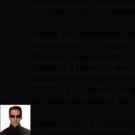
информацию, получен
пыталось скрыть амер
"Меня это забавляло п
интернете, что пишут,
это уже раздражает. Я
пришел в рунет, и мне 
сказал в интервью РИ
C/2010 X1 (Elenin), с
математики имени Ке
Neo
Комета была обнаруж
на снимках, полученн