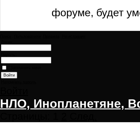
форуме, будет ум
Поиск
Пользователи
Правила
Регистрация
Логин:
Пароль:
Запомнить меня
Напомнить пароль
Войти
НЛО, Инопланетяне, В
Страницы:
1
2
След.