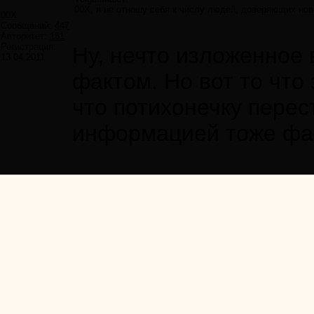
00X, я не отношу себя к числу людей, доверяющих н
00X
Сообщений:
447
Авторитет:
161
Регистрация:
Ну, нечто изложенное 
13.04.2011
фактом. Но вот то что 
что потихонечку перес
информацией тоже фак