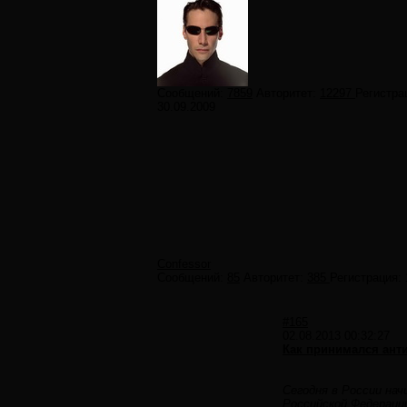
Сообщений:
7859
Авторитет:
12297
Регистра
30.09.2009
Confessor
Сообщений:
85
Авторитет:
385
Регистрация:
#165
02.08.2013 00:32:27
Как принимался анти
Сегодня в России на
Российской Федераци