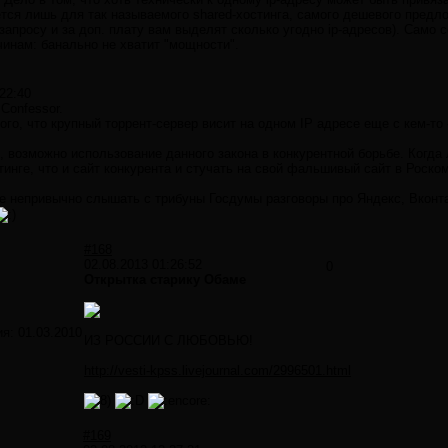
тся лишь для так называемого shared-хостинга, самого дешевого предл
о запросу и за доп. плату вам выделят сколько угодно ip-адресов). Само
инам: банально не хватит "мощности".
22:40
Confessor.
ого, что крупный торрент-сервер висит на одном IP адресе еще с кем-то 
, возможно использование данного закона в конкурентной борьбе. Когд
тинге, что и сайт конкурента и стучать на свой фальшивый сайт в Роско
е непривычно слышать с трибуны Госдумы разговоры про Яндекс, Вконта
#168
02.08.2013 01:26:52
0
Открытка старику Обаме
ия:
01.03.2010
ИЗ РОССИИ С ЛЮБОВЬЮ!
http://vesti-kpss.livejournal.com/2996501.html
#169