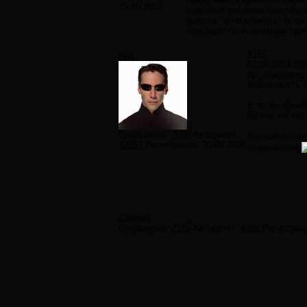
15.10.2012
подобное решение практикуе
подход "ip на клиента" (а п
подойдет по очевидным прич
#167
Neo
02.08.2013 01:
Да, поддержу 
Вероятность т
В то же время
на том же хос
Сообщений:
7859
Авторитет:
Вообще крайн
12297
Регистрация:
30.09.2009
сюрреализм
Селена
Сообщений:
2115
Авторитет:
4310
Регистрац