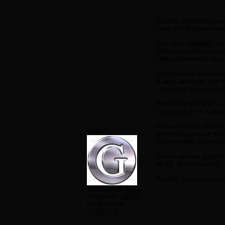
Против проголосовали
прав, но не такими ме
Нас не устраивает то,
абсолютно бессмыслен
сбрасывание на город
Представьте, какой-ни
В день выборов этот 
произойти в нашей стр
Реальные же пираты л
страницах с т.н. пла
Короче говоря, главн
Greg
добропорядочных влад
голосования это не п
Очень важная деталь:
но ЕР их отклонила.
Короче, смотрите сами
Сообщений:
3270
Авторитет:
11325
Регистрация:
07.02.2011