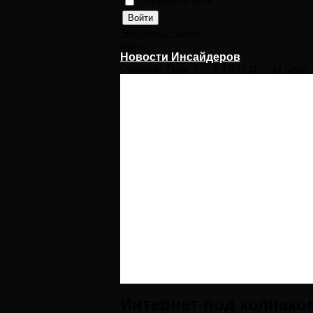
Запомнить меня
Напомнить пароль
Войти
Новости Инсайдеров
Страницы:
Пред.
1
...
7
8
9
10
11
...
14
След.
Интернет под колпако