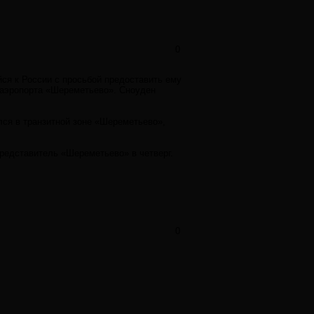
0
ся к России с просьбой предоставить ему
 аэропорта «Шереметьево». Сноуден
ся в транзитной зоне «Шереметьево»,
редставитель «Шереметьево» в четверг.
0