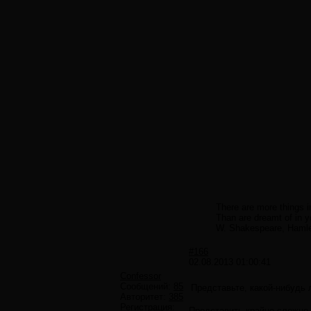
There are more things i
Than are dreamt of in y
W. Shakespeare, Haml
#166
02.08.2013 01:00:41
Confessor
Сообщений:
85
Представьте, какой-нибудь 
Авторитет:
385
Регистрация:
Представить крайне сложно.