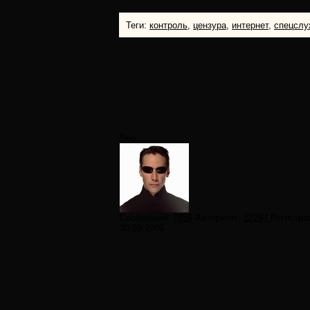
Теги:
контроль
,
цензура
,
интернет
,
спецсл
Neo
Сообщений:
7859
Авторитет:
12297
Регистра
30.09.2009