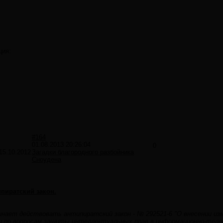
ция:
#164
01.08.2013 20:26:04
0
15.10.2012
Загадки благородного разбойника
Сноудена
пиратский закон.
чинает действовать антипиратский закон - № 292521-6 "О внесении и
и по вопросам защиты интеллектуальных прав в информационно-теле