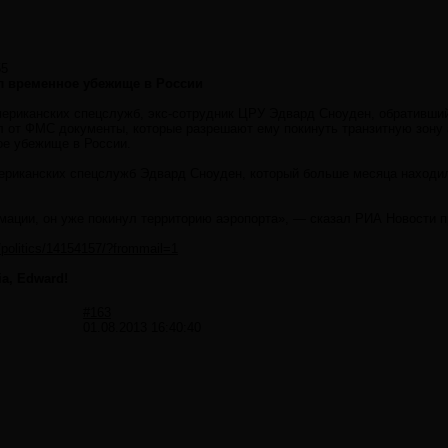
55
л временное убежище в России
ериканских спецслужб, экс-сотрудник ЦРУ Эдвард Сноуден, обративший
 от ФМС документы, которые разрешают ему покинуть транзитную зону
ое убежище в России.
ериканских спецслужб Эдвард Сноуден, который больше месяца находил
.
ации, он уже покинул территорию аэропорта», — сказал РИА Новости п
u/politics/14154157/?frommail=1
a, Edward!
#163
01.08.2013 16:40:40