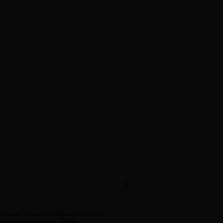
0
зменений в законодательные акты
коммуникационных сетях".