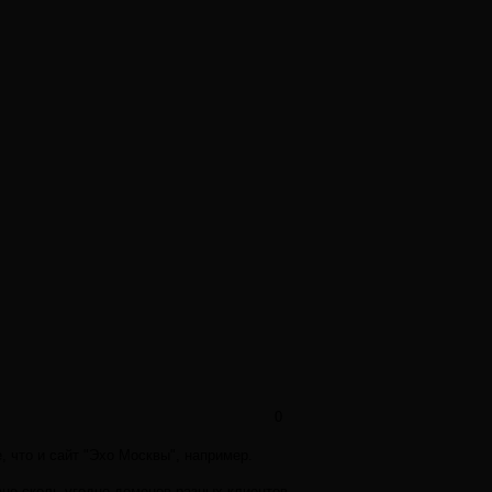
0
, что и сайт "Эхо Москвы", например.
ано сколь угодно доменов разных клиентов,