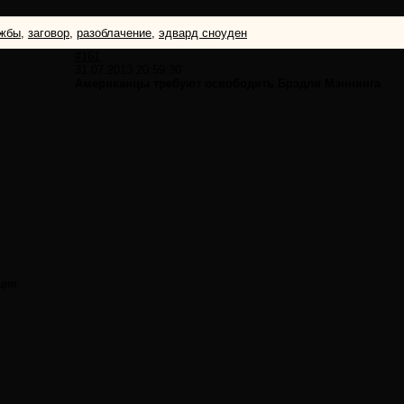
ужбы
,
заговор
,
разоблачение
,
эдвард сноуден
#161
31.07.2013 20:59:30
Американцы требуют освободить Брэдли Мэннинга
ция: