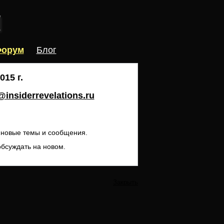
орум
Блог
15 г.
insiderrevelations.ru
ь новые темы и сообщения.
обсуждать на новом.
Закрыть