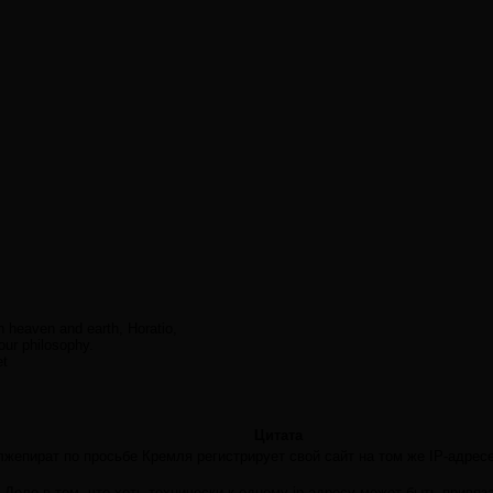
n heaven and earth, Horatio,
our philosophy.
et
Цитата
лжепират по просьбе Кремля регистрирует свой сайт на том же IP-адресе
 Дело в том, что хоть технически к одному ip-адресу может быть привяз