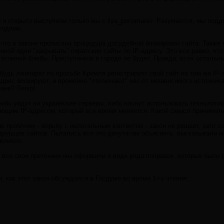
 и открыто выступили только мы с ilya_ponomarev. Разумеется, мы под
тодами.
 что в законе прописана процедура досудебной блокировки сайта. Также
ной идеи "закрывать" пиратские сайты по IP-адресу. Это все равно, чт
 атомной бомбы. Преступников в городе не будет. Правда, всех остальны
будь лжепират по просьбе Кремля регистрирует свой сайт на том же IP-а
адрес блокируют, и временно "отключают" нас от независимого источни
ане? Легко!
ибо уйдут на украинские серверы, либо начнут использовать технологи
вающим IP-адресом, который все время меняется. Какой смысл принимать
ую проблему - борьбу с нелегальным контентом - закон не решает, зато
ельцев сайтов. Пытались все это депутатам объяснить, высказывали мно
овлияло.
 все свои претензии мы оформили в виде ряда поправок, которые были 
, как этот закон обсуждался в Госдуме во время 1-го чтения: