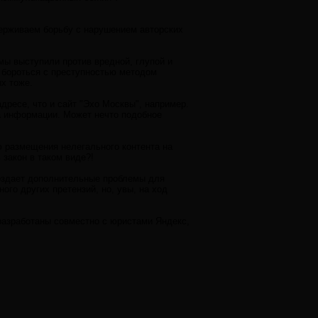
держиваем борьбу с нарушением авторских
 мы выступили против вредной, глупой и
о бороться с преступностью методом
х тоже.
дресе, что и сайт "Эхо Москвы", например.
ка информации. Может нечто подобное
ю размещения нелегального контента на
 закон в таком виде?!
 создает дополнительные проблемы для
го других претензий, но, увы, на ход
разработаны совместно с юристами Яндекс,