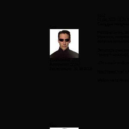
#162
01.08.2013 16:21:
Сноуден получи
Neo
Разоблачитель ам
убежище, получил
получил временн
Экс-сотрудник ам
покинул аэропорт
Сообщений:
7859
«По нашей информ
Авторитет:
12297
Регистрация:
30.09.2009
http://news.mail.r
Welcome to Russi
Neo