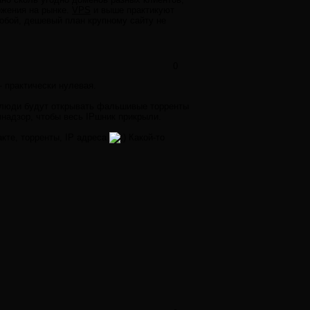
ожения на рынке.
VPS
и выше практикуют
 собой, дешевый план крупному сайту не
0
- практически нулевая.
а люди будут открывать фальшивые торренты
мнадзор, чтобы весь IPшник прикрыли.
кте, торренты, IP адреса
Какой-то