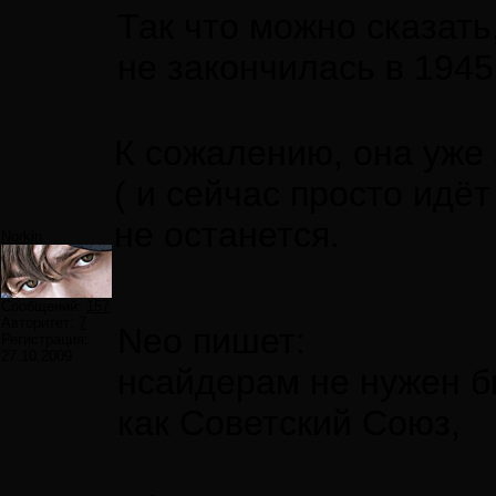
Так что можно сказат
не закончилась в 1945 
К сожалению, она уже
( и сейчас просто идё
не останется.
Norkin
Сообщений:
157
Авторитет:
7
Neo пишет:
Регистрация:
27.10.2009
нсайдерам не нужен б
как Советский Союз,