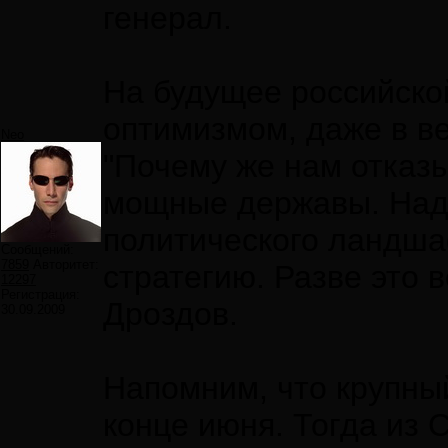
генерал.
На будущее российской
оптимизмом, даже в в
Neo
"Почему же нам отказы
мощные державы. Над
политического ландша
Сообщений:
7859
Авторитет:
стратегию. Разве это 
12297
Регистрация:
Дроздов.
30.09.2009
Напомним, что крупны
конце июня. Тогда из