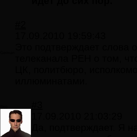
идет до сих пор.
#2
17.09.2010 19:59:43
Это подтверждает слова 
German
телеканала РЕН о том, чт
ЦК, политбюро, исполком
иллюминатами.
#3
Neo
17.09.2010 21:03:29
Да, подтверждает. Я н