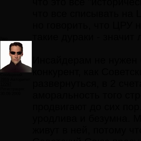
что это все "историче
что все списывать на 
но говорить, что ЦРУ 
такие дураки - значит 
Neo
Инсайдерам не нужен 
конкурент, как Советс
Сообщений:
7859
Авторитет:
развернуться, в 2 счет
12297
Регистрация:
аморальность того стр
30.09.2009
продвигают до сих по
уродлива и безумна. М
живут в ней, потому ч