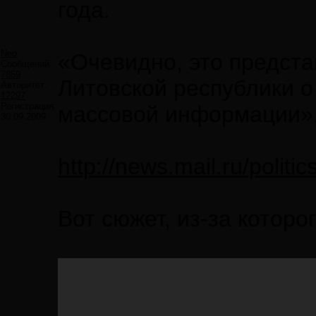
года.
Neo
«Очевидно, это предст
Сообщений:
7859
Литовской республики о
Авторитет:
12297
Регистрация:
массовой информации»,
30.09.2009
http://news.mail.ru/polit
Вот сюжет, из-за котор