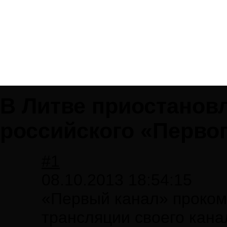
В Литве приостанов
российского «Первог
#1
08.10.2013 18:54:15
«Первый канал» проком
трансляции своего кана