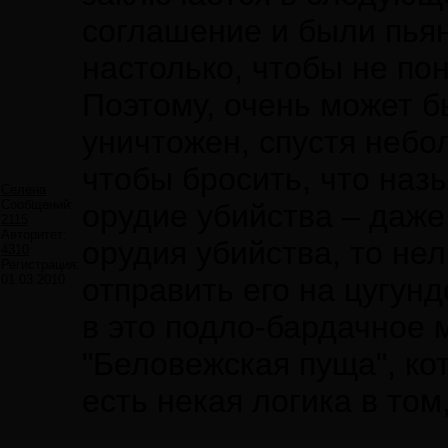
соглашение и были пьян
настолько, чтобы не пон
Поэтому, очень может б
уничтожен, спустя небо
чтобы бросить, что назы
Селена
Сообщений:
орудие убийства – даже
2115
Авторитет:
орудия убийства, то нел
4310
Регистрация:
01.03.2010
отправить его на цугун
в это подло-бардачное
"Беловежская пуща", ко
есть некая логика в том