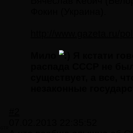
Вячеслав Кебич (Белор
Фокин (Украина).
http://www.gazeta.ru/po
Мило
Я кстати гов
распада СССР не был
существует, а все, ч
незаконные государс
#2
07.02.2013 22:35:52
GTR