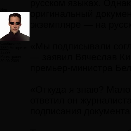
русском языках. Однак
Neo
оригинальный докумен
экземпляре — на русс
«Мы подписывали согл
Сообщений:
7859
Авторитет:
12297
— заявил Вячеслав Ки
Регистрация:
30.09.2009
премьер-министра Бел
«Откуда я знаю? Мало 
ответил он журналиста
подписания документа