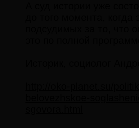
А суд истории уже сост
до того момента, когда
подсудимых за то, что о
это по полной программ
Историк, социолог Анд
http://oko-planet.su/poli
belovezhskoe-soglashenie
sgovora.html