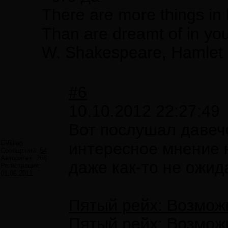
There are more things in 
Than are dreamt of in you
W. Shakespeare, Hamlet
#6
10.10.2012 22:27:49
Вот послушал давече
CVillian
интересное мнение 
Сообщений:
54
Авторитет:
268
даже как-то не ожид
Регистрация:
01.06.2011
Пятый рейх: Возмож
Пятый рейх: Возмож