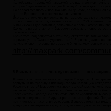
полюбоваться городской панорамой, а с наступлением темноты 
которое будет меняться каждые 10 минут", утверждают городск
По словам местного чиновника Бианки Дебаэтс, электронная скул
центре Брюсселя не оскорбит ничьи чувства.
Все дело в том, что приверженцы ислама составляют значитель
социологическое исследование показало, что 25% жителей Брюс
были избраны два политика, заявившие о своих намерениях вве
Как бы то ни было, жители Брюсселя собираются опротестоват
своими ёлками.
Кроме того, под запретом в этом году окажется не только глав
переименуют в "Зимние удовольствия". Впрочем, далеко не вс
не исключено, что решение о замене ёлки на электронную инст
http://maxpark.com/commun
В Бельгии жители столицы выдут на митинг … что бы защитить
Жители Брюсселя готовятся защищать Рождество. В воскресень
вернуть на центральную площадь города настоящую рождестве
Решение властей Брюсселя установить дизайнерскую конструкц
местном обществе. Больше всего бельгийцев возмутили объясн
классической новогодней елки отменена по «религиозным сообр
чувства представителей других религиозных конфессий. Подра
почти четверть населения Брюсселя. В адрес столичных власт
традиции и немедленно вернуть рождественскую елку на цент