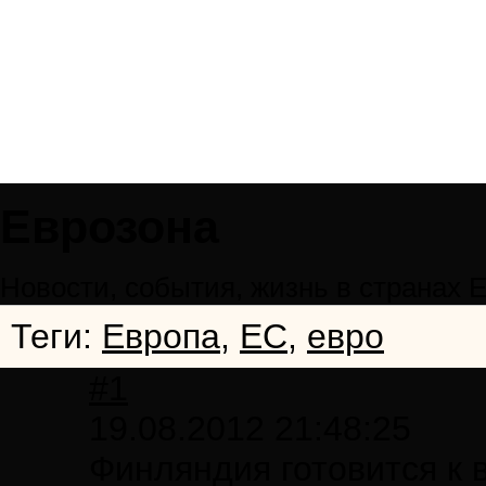
Eврозонa
Новости, события, жизнь в странах 
Теги:
Европа
,
ЕС
,
евро
#1
19.08.2012 21:48:25
Финляндия готовится к