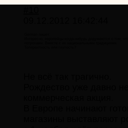
#10
09.12.2012 16:42:44
German пишет:
Интересно, европейцы когда-нибудь додумаются о том, что
потрохами. Вместе с их национальными традициями.
Толерантность или глупость?
Не всё так трагично.
Рождество уже давно не
коммерческая акция.
В Европе начинают гото
магазины выставляют р