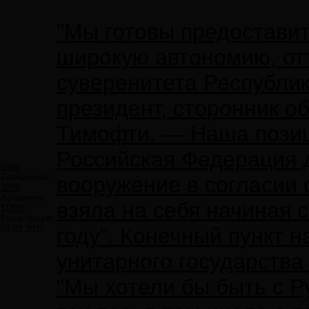
"Мы готовы предостави
широкую автономию, от
суверенитета Республи
президент, сторонник о
Тимофти. — Наша позиц
Российская Федерация 
Greg
Сообщений:
вооружение в согласии 
3270
Авторитет:
взяла на себя начиная 
11325
Регистрация:
07.02.2011
году". Конечный пункт 
унитарного государства
"Мы хотели бы быть с 