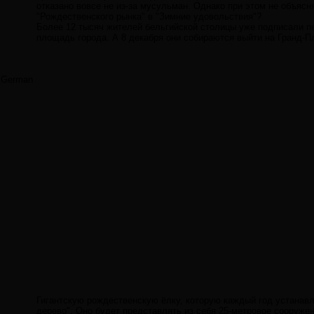
отказано вовсе не из-за мусульман. Однако при этом не объясн
"Рождественского рынка" в "Зимние удовольствия"?
Более 12 тысяч жителей бельгийской столицы уже подписали п
площадь города. А 8 декабря они собираются выйти на Гранд-П
German
Гигантскую рождественскую ёлку, которую каждый год устанавл
дерево". Оно будет представлять из себя 25-метровое сооруже