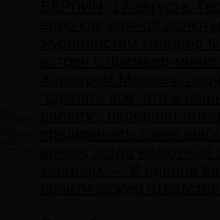
БЕРЛИН, 17 августа. Г
евро как единой валюты
журналистам канцлер Ф
встреч с премьер-мини
Харпером.Меркель подче
"сделать все, что в на
валюту", передают инте
Greg
Сообщений:
3270
предпринять такие шаги
Авторитет:
11325
время, когда валютный
Регистрация:
07.02.2011
канцлер. — В единой в
политическую ответстве