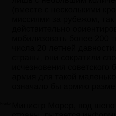
лишь с небольшим колич
(вместе с несколькими кр
миссиями за рубежом, так
действительно ориентиров
мобилизовать более 200 т
числа 20 летней давности
страны, они сократили св
исчезновения советского б
армия для такой маленько
означало бы армию размер
Министр Морер, под шепо
Frenkel
страны, пытается информи