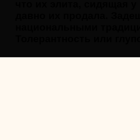
что их элита, сидящая у
давно их продала. Задеш
национальными традиц
Толерантность или глу