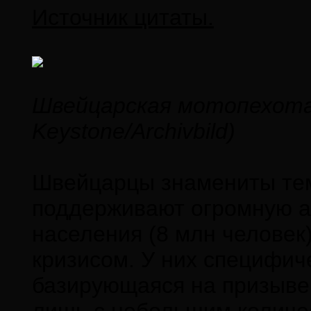
Источник цитаты.
Швейцарская мотопехота 
Keystone/Archivbild)
Швейцарцы знамениты тем,
поддерживают огромную а
населения (8 млн человек
кризисом. У них специфич
базирующаяся на призыве 