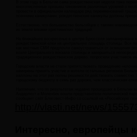
В этом году в Бельгии сама рождественская неделя тоже переи
многочисленные призывы чиновников различных уровней о необ
провести в официальном календаре ряд переименований традиц
осенними каникулами, рождественские каникулы должны преврат
Естественно, что большинство бельгийцев с такими нововведе
их земле веками христианских традиций.
На ближайшее воскресенье в центре Брюсселя запланирована м
рождественской елки на центральную площадь столицы. Вся под
как местные СМИ предпочли самоустраниться от освещения рез
возле Центрального вокзала столицы и завершиться непосредст
традиционное рождественское дерево, попросили участников им
Городские власти не стали препятствовать проведению «елочн
намерены принять участие и жители остальных регионов Бельг
валлоны на этот раз полны решимости действовать совместно. 
городскому бюджету в семь раз дороже, чем классическая елк
Напомним, что по результатам недавно прошедших в Бельгии в
Андерлехт и Моленбек вошли представители политической парт
сообщает сайт Благовест-Инфо со ссылкой на «Российскую газ
http://vlasti.net/news/15557
Интересно, европейцы к