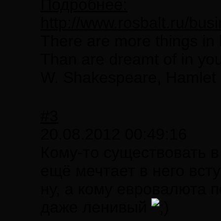
Подробнее:
http://www.rosbalt.ru/bu
There are more things in 
Than are dreamt of in you
W. Shakespeare, Hamlet
#3
20.08.2012 00:49:16
Кому-то существовать в
ещё мечтает в него всту
ну, а кому евровалюта п
даже ленивый