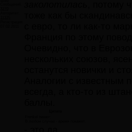
заколотилась
, потому 
Сообщений:
3270
тоже как бы скандинавс
Авторитет:
11325
Регистрация:
с евро, то ли как-то мар
07.02.2011
Франция по этому пово
Очевидно, что в Еврозо
нескольких союзов, ясен
останутся новички и ст
Аналогии с известным 
всегда, а кто-то из шта
баллы.
Цитата
Frenkel пишет:
В любом случае - время покажет.
- это да