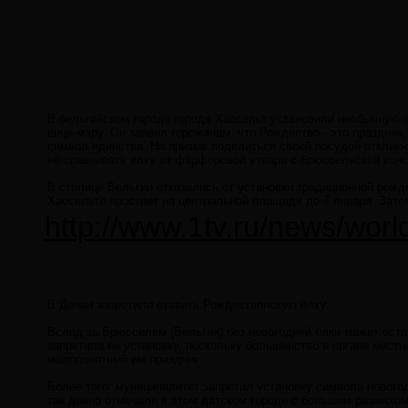
В бельгийском городе городе Хассельт установили необычную 
вице-мэру. Он заявил горожанам, что Рождество - это праздник,
символ единства. На призыв поделиться своей посудой откликну
не сравнивать елку из фарфоровой утвари с брюссельской конс
В столице Бельгии отказались от установки традиционной рожд
Хассельте простоит на центральной площади до 7 января. Затем
http://www.1tv.ru/news/wor
В Дании запретили ставить Рождественскую ёлку.
Вслед за Брюсселем (Бельгия) без новогодней ёлки может оста
запретила ее установку, поскольку большинство в органе мест
малопонятный им праздник.
Более того: муниципалитет запретил установку символа нового
так давно отмечали в этом датском городе с большим размахом