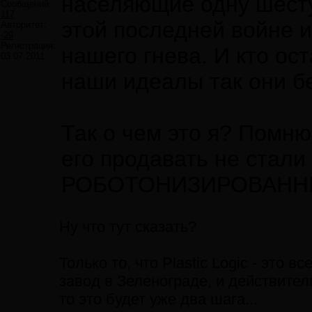
населяющие одну шесту
Сообщений:
117
этой последней войне 
Авторитет:
-29
Регистрация:
нашего гнева. И кто ос
03.07.2011
наши идеалы так они бе
Так о чем это я? Помню
его продавать не стали
РОБОТОНИЗИРОВАННЫ
Ну что тут сказать?
Только то, что Plastic Logic - это 
завод в Зеленограде, и действител
то это будет уже два шага...