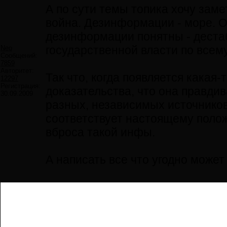
А по сути темы топика хочу за
война. Дезинформации - море. О
дезинформации понятны - деста
государственной власти по всему
Neo
Сообщений:
7859
Авторитет:
Так что, когда появляется какая
12297
Регистрация:
доказательства, что она правди
30.09.2009
разных, независимых источников
соответствует настоящему полож
вброса такой инфы.
А написать все что угодно может