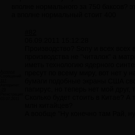
вполне нормального за 750 баксов? эт
а вполне нормальный стоит 400
#82
06.09.2011 15:12:28
Производство? Sony и всех всех в
производства не "читалок" а матр
иметь технологию ядерного синтез
пресут по всему миру, вот нет у 
Aznovur
Сообщений:
бумаги подобные экраны США свои
117
Авторитет:
папирус, но теперь нет мой друг, т
-29
Регистрация:
Сколько будет стоить в Китае? А т
03.07.2011
млн китайцев?
А вообще "Ну конечно там Рай, ну