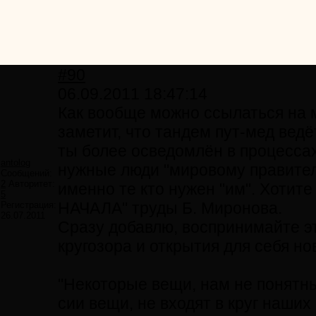
#90
06.09.2011 18:47:14
Как вообще можно ссылаться на м
заметит, что тандем пут-мед ведё
ты более осведомлён в процессах
antolog
нужные люди "мировому правитель
Сообщений:
2
Авторитет:
именно те кто нужен "им". Хотит
5
НАЧАЛА" труды Б. Миронова.
Регистрация:
26.07.2011
Сразу добавлю, воспринимайте эт
кругозора и открытия для себя н
"Некоторые вещи, нам не понятны
сии вещи, не входят в круг наших