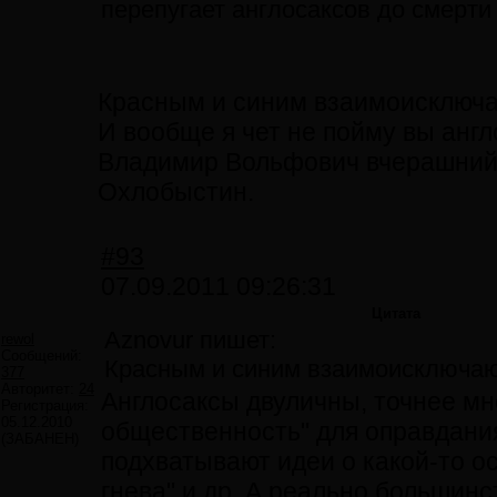
перепугает англосаксов до смерти 
Красным и синим взаимоисключ
И вообще я чет не пойму вы англ
Владимир Вольфович вчерашний 
Охлобыстин.
#93
07.09.2011 09:26:31
Цитата
Aznovur пишет:
rewol
Сообщений:
Красным и синим взаимоисключа
377
Авторитет:
24
Англосаксы двуличны, точнее мн
Регистрация:
05.12.2010
общественность" для оправдания
(ЗАБАНЕН)
подхватывают идеи о какой-то ос
гнева" и др. А реально большин