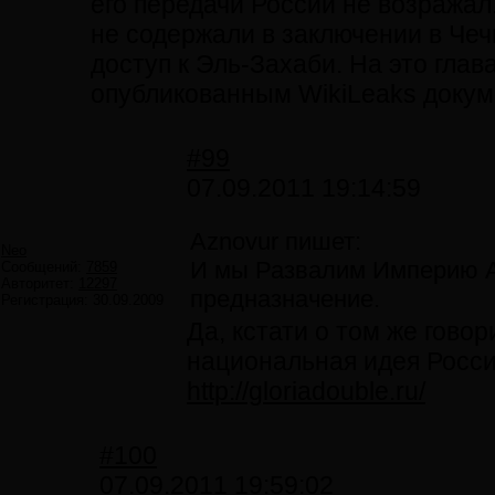
его передачи России не возражал
не содержали в заключении в Чеч
доступ к Эль-Захаби. На это глав
опубликованным WikiLeaks докумен
#99
07.09.2011 19:14:59
Aznovur пишет:
Neo
И мы Развалим Империю А
Сообщений:
7859
Авторитет:
12297
предназначение.
Регистрация:
30.09.2009
Да, кстати о том же гов
национальная идея Росси
http://gloriadouble.ru/
#100
07.09.2011 19:59:02