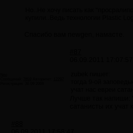
Но..Не хочу писать как "просралип
купили..Ведь технологии Plastic Lo
Спасибо вам newgen, намасте.
#87
06.09.2011 17:07:57
zubek пишет:
Neo
Сообщений:
7859
Авторитет:
12297
тогда 9-ой заповедь
Регистрация:
30.09.2009
учат нас евреи сата
Лучше так напиши: 
сатанисты их учат 
#88
06.09.2011 17:58:47