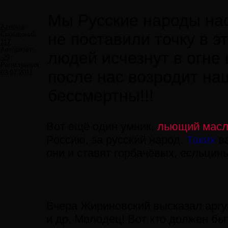
Мы Русские народы на
Aznovur
не поставили точку в 
Сообщений:
117
Авторитет:
людей исчезнут в огне 
-29
Регистрация:
после нас возродит на
03.07.2011
бессмертны!!!
Вот ещё один умник,
льющий масло
Россию, за русский народ.
Таких
в
они и ставят горбачёвых, есльцин
Вчера Жириновский высказал аргу
и др. Молодец! Вот кто должен быт