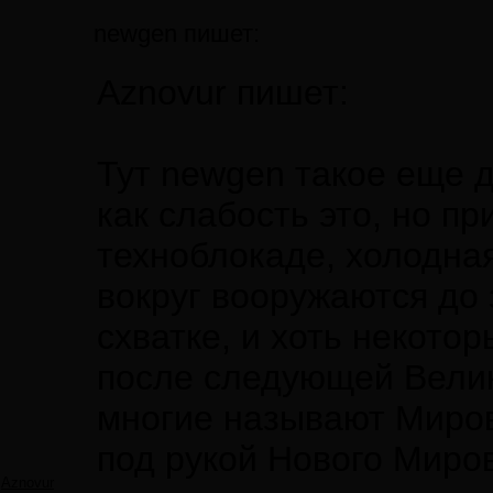
newgen пишет:
Aznovur пишет:
Тут newgen такое еще де
как слабость это, но пр
техноблокаде, холодна
вокруг вооружаются до 
схватке, и хоть некото
после следующей Велик
многие называют Миро
под рукой Нового Миро
Aznovur