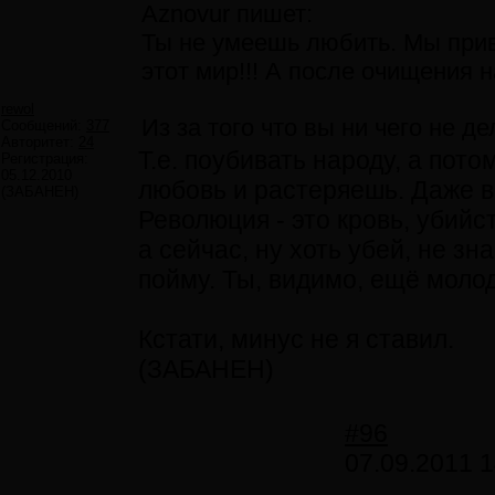
Aznovur пишет:
Ты не умеешь любить. Мы приве
этот мир!!! А после очищения 
rewol
Из за того что вы ни чего не 
Сообщений:
377
Авторитет:
24
Т.е. поубивать народу, а пот
Регистрация:
05.12.2010
любовь и растеряешь. Даже в
(ЗАБАНЕН)
Революция - это кровь, убийс
а сейчас, ну хоть убей, не з
пойму. Ты, видимо, ещё моло
Кстати, минус не я ставил.
(ЗАБАНЕН)
#96
07.09.2011 1