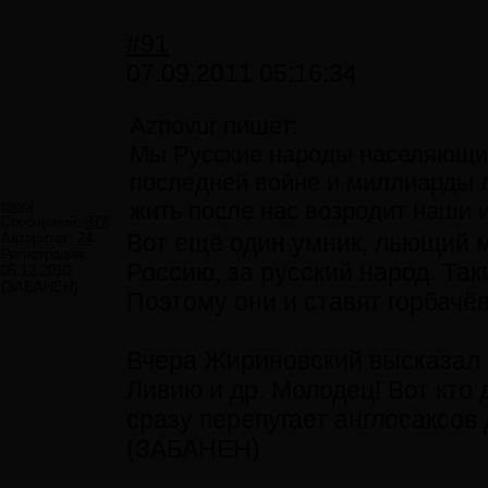
#91
07.09.2011 05:16:34
Aznovur пишет:
Мы Русские народы населяющие
последней войне и миллиарды л
rewol
жить после нас возродит наши и
Сообщений:
377
Вот ещё один умник, льющий ма
Авторитет:
24
Регистрация:
Россию, за русский народ. Так
05.12.2010
(ЗАБАНЕН)
Поэтому они и ставят горбачё
Вчера Жириновский высказал 
Ливию и др. Молодец! Вот кто 
сразу перепугает англосаксов 
(ЗАБАНЕН)