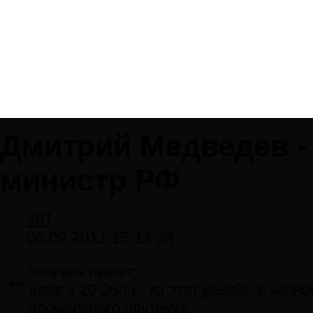
Дмитрий Медведев - 
министр РФ
#81
06.09.2011 15:11:34
человек пишет:
zubek
цене в 20-25 т.р. за этот девайс с чёр
нормального ноутбука