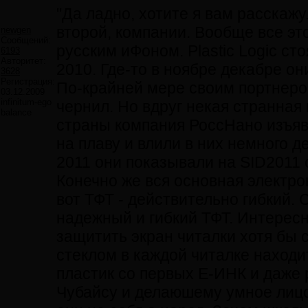
"Да ладно, хотите я вам расскажу.
второй, компании. Вообще все это
newgen
Сообщений:
русским иФоном. Plastic Logic ст
6193
Авторитет:
2010. Где-то в ноябре декабре он
3628
Регистрация:
По-крайней мере своим портнеро
03.12.2009
infinitum-ego
чернил. Но вдруг некая странная
balance
страны компания РоссНано изъяви
на плаву и влили в них немного д
2011 они показывали на SID2011 
Конечно же вся основная электро
вот ТФТ - действительно гибкий. 
надежный и гибкий ТФТ. Интересн
защитить экран читалки хотя бы с
стеклом в каждой читалке находи
пластик со первых Е-ИНК и даже р
Чубайсу и делаюшему умное лицо