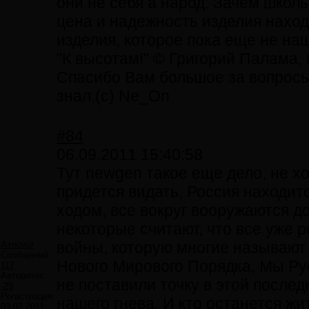
они не себя а народ. Зачем школь
цена и надежность изделия наход
изделия, которое пока еще не на
"К высотам!" © Григорий Палама,
Спасибо Вам большое за вопросы, 
знал.(с) Ne_On
#84
06.09.2011 15:40:58
Тут newgen такое еще дело, не хот
придется видать, Россия находит
ходом, все вокруг вооружаются до 
некоторые считают, что все уже
войны, которую многие называют
Aznovur
Сообщений:
Нового Мирового Порядка, Мы Р
117
Авторитет:
не поставили точку в этой после
-29
Регистрация:
нашего гнева. И кто останется жи
03.07.2011