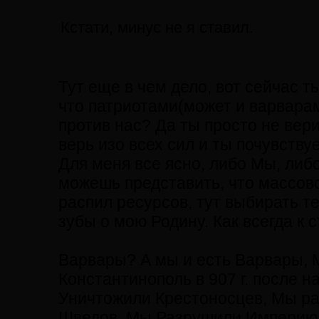
Кстати, минус не я ставил.
Тут еще в чем дело, вот сейчас 
что патриотами(может и варварам
против нас? Да ты просто не вери
верь изо всех сил и ты почувств
Для меня все ясно, либо Мы, либ
можешь представить, что массово
распил ресурсов, тут выбирать т
зубы о мою Родину. Как всегда к с
Варвары? А мы и есть Варвары, 
Константинополь в 907 г. после на
Уничтожили Крестоносцев, Мы р
Шведов, Мы Разрушили Империю 