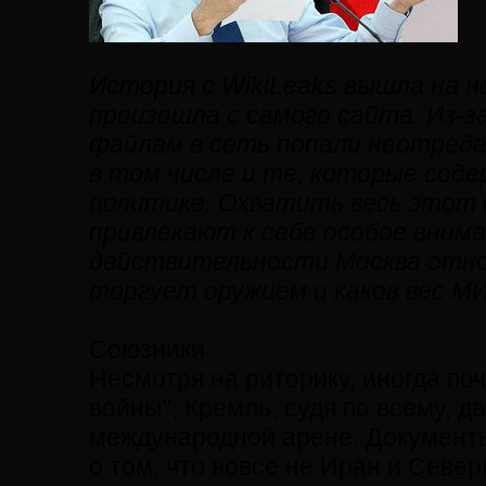
История с WikiLeaks вышла на н
произошла с самого сайта. Из-з
файлам в сеть попали неотред
в том числе и те, которые сод
политике. Охватить весь этот 
привлекают к себе особое внима
действительности Москва относ
торгует оружием и каков вес МИ
Союзники
Несмотря на риторику, иногда по
войны", Кремль, судя по всему, 
международной арене. Документы
о том, что вовсе не Иран и Севе