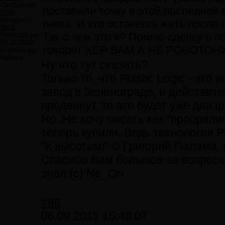
Сообщений:
поставили точку в этой последней
6193
Авторитет:
гнева. И кто останется жить после
3628
Так о чем это я? Помню сделку о по
Регистрация:
03.12.2009
говорят ХЕР ВАМ А НЕ РОБОТО
infinitum-ego
balance
Ну что тут сказать?
Только то, что Plastic Logic - эт
завод в Зеленограде, и действит
продвинут, то это будет уже два ша
Но..Не хочу писать как "просрали
теперь купили..Ведь технологии Pl
"К высотам!" © Григорий Палама,
Спасибо Вам большое за вопросы, 
знал.(с) Ne_On
#86
06.09.2011 15:48:07