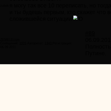
я могу так все 10 переписать, но тогд
zubek
и ты будешь первым, кто скажет что 
сложившейся ситуации
#89
06.09.201
ZEMELEcom
Сообщений:
1015
Авторитет:
1343
Регистрация:
Полность
06.09.2011
Путине.