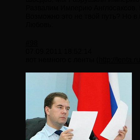
Развалим Империю Англосаксов. 
Возможно это не твой путь? Но в
Любовь.
#98
07.09.2011 18:52:14
вот немного с ленты (
http://lenta.