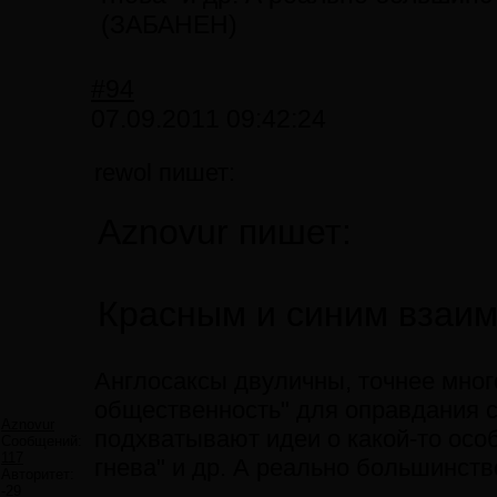
(ЗАБАНЕН)
#94
07.09.2011 09:42:24
rewol пишет:
Aznovur пишет:
Красным и синим взаи
Англосаксы двуличны, точнее мног
общественность" для оправдания с
Aznovur
подхватывают идеи о какой-то особ
Сообщений:
117
гнева" и др. А реально большинст
Авторитет:
-29