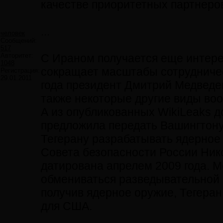
качестве приоритетных партнеро
...
человек
Сообщений:
517
Авторитет:
С Ираном получается еще интерес
1048
сокращает масштабы сотрудничест
Регистрация:
29.01.2011
года президент Дмитрий Медведев
также некоторые другие виды воо
А из опубликованных WikiLeaks д
предложила передать Вашингтону
Тегерану разрабатывать ядерное
Совета безопасности России Ник
датирована апрелем 2009 года. 
обмениваться разведывательной и
получив ядерное оружие, Тегеран
для США.