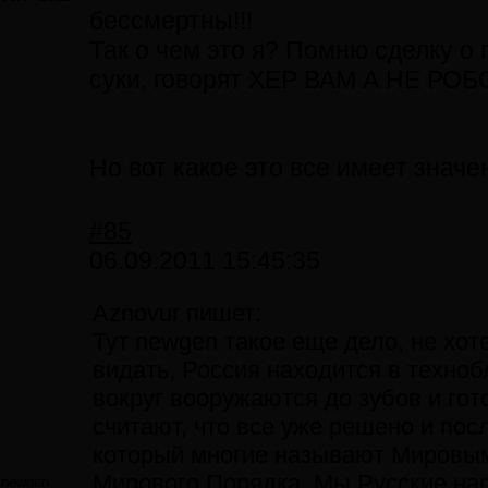
бессмертны!!!
Так о чем это я? Помню сделку о 
суки, говорят ХЕР ВАМ А НЕ 
Но вот какое это все имеет знач
#85
06.09.2011 15:45:35
Aznovur пишет:
Тут newgen такое еще дело, не хоте
видать, Россия находится в техно
вокруг вооружаются до зубов и гот
считают, что все уже решено и по
который многие называют Мировым
Мирового Порядка, Мы Русские н
newgen