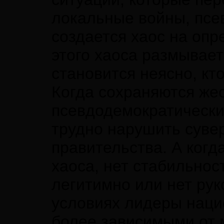
локальные войны, псе
создается хаос на опр
этого хаоса размывае
становится неясно, кт
Когда сохраняются же
псевдодемократически
трудно нарушить суве
правительства. А когд
хаоса, нет стабильнос
легитимно или нет рук
условиях лидеры наци
более зависимыми от 