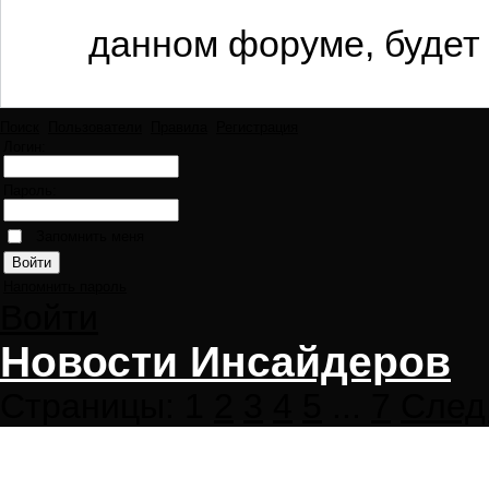
данном форуме, будет 
Поиск
Пользователи
Правила
Регистрация
Логин:
Пароль:
Запомнить меня
Напомнить пароль
Войти
Новости Инсайдеров
Страницы:
1
2
3
4
5
...
7
След