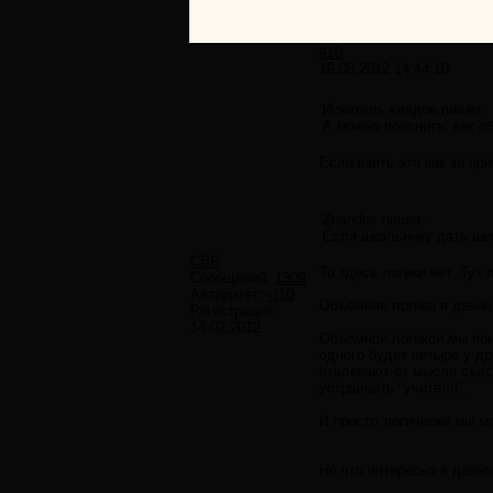
#10
19.08.2012 14:44:10
Искатель кладов пишет:
А можно пояснить, как о
Если взять это как за пр
Zhendos пишет:
Если школьнику дать шест
CBR
То здесь логики нет. Тут
Сообщений:
1309
Авторитет:
-110
Объемная логика в данно
Регистрация:
14.02.2012
Объемной логикой мы пони
одного будет четыре у д
отвлекают от мысли съест
устраивать "учителя".
И просто логически мы м
Но что интересно в данн