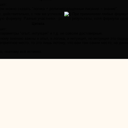
шет:
ом можно сказать "логика + религия/священные писания = знание".
, действительно, с тем же успехом.
При применении любых формул, 
ую формулу. Разные участники - разные результаты, хотя формула одна 
Цитата
шет:
 параметры "опыт, интуиция" и т.д. не совсем достоверные.
ному мнению важны и опыт, и логика, и интуиция, но интуиция это ощущ
еприятное место, то это лишь потому, что вам там самое место, на дан
о, поэтому всё истинно.