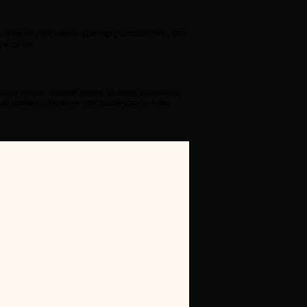
нужно учитывать фактор участия того, кто
и та же.
ения нутра, знание души. И если интуиция
ный момент. Именно там ваши уроки, пока