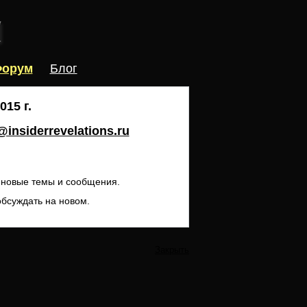
орум
Блог
15 г.
insiderrevelations.ru
ь новые темы и сообщения.
обсуждать на новом.
Закрыть