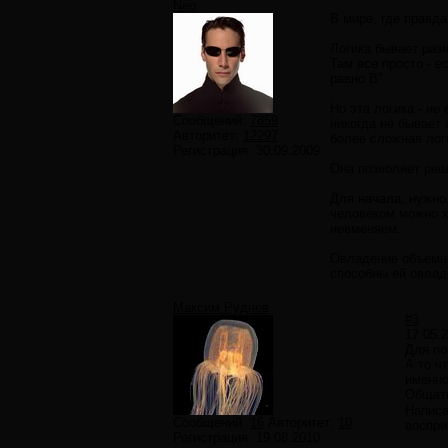
Neo
В мире, где правда
Логика бывает раз
Там все просто - 
равно В".
Но эта логика - не
Сообщений:
7859
никогда не бывает
Авторитет:
12297
более сложная лог
Регистрация:
30.09.2009
Она позволяет реш
Для начала, нужно
человеком можно х
невменяем.
Овладение объемной
способны ей овладе
Максим Руднев
#3
17.05.
Для по
А то ч
именно
Общать
Написа
Сообщений:
16
Авторитет:
10
воспри
Регистрация:
19.08.2010