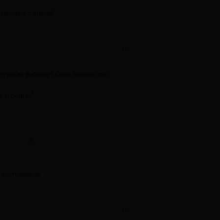
писания = знание".
0
интуиция выбирает Один верный для
 = знание".
0
.
м достоверные.
0