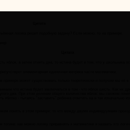
Цитата
бъёмная логика решит подобную задачу? Если можно, то на примере.
имер:
Цитата
ь яблок, а затем отнять два, то истина будет в том, что у школьника ос
 присутствует элементарная единичная метрика части математики.
м примере может существовать только теоретически и получим мы её в 
маем что истина будет заключаться в том - что яблок шесть. Как их дру
ругого два. При этом делении общего количества яблок: мы сможем поня
ь яблоко - пытаясь "заставить" ребенка ответить на и так изначально и
ожем понять в этом примере: то что между двумя индивидуумами проход
ом топике: как можно логику приравнять к математике и назвать это ло