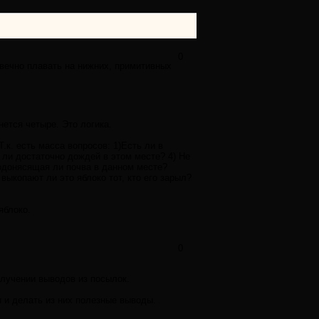
0
н вечно плавать на нижних, примитивных
нется четыре. Это логика.
.к. есть масса вопросов: 1)Есть ли в
 ли достаточно дождей в этом месте? 4) Не
лодонясящая ли почва в данном месте?
 выкопают ли это яблоко тот, кто его зарыл?
яблоко.
0
олучении выводов из посылок.
 и делать из них полезные выводы.