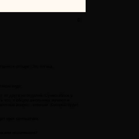
0
танется четыре. Это логика.
таком виде:
г от друга не отделяй. Сумма яблок у
ть что: в общем школьника мучают и
звестный вопрос - ответом. Который будет
ит урок математики.
гическим мышлением?