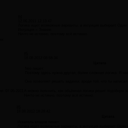
#4
12.06.2011 12:13:47
Логика ищет возможные варианты, а интуиция выбирает Один
Интуиция = Знание.
Ничто не истинно, поэтому всё истинно.
ия:
#5
18.08.2012 08:58:34
Цитата
Neo пишет:
Поэтому здесь нужна другая, более сложная логика. Я на
Она позволяет решать задачки, вроде той, что ты написал
ия:
07.05.2011
А можно пояснить, как объёмная логика решит подобную з
Ничто не истинно, поэтому всё истинно.
#6
18.08.2012 18:28:42
Цитата
Искатель кладов пишет:
Логика ищет возможные варианты, а интуиция выбирает Один 