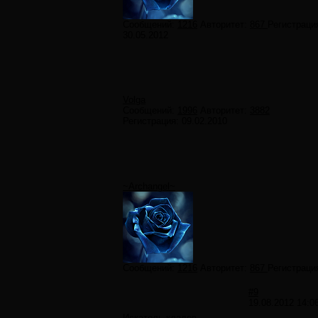
Сообщений:
1216
Авторитет:
867
Регистраци
30.05.2012
Volga
Сообщений:
1996
Авторитет:
3882
Регистрация:
09.02.2010
~Archangel~
Сообщений:
1216
Авторитет:
867
Регистраци
#9
19.08.2012 14:0
Искатель кладов