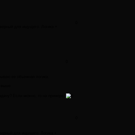
0
 верный для ищущего. Логика +
0
зываю ее объемная логика.
 выше.
адачу? Если можно, то на примере.
0
верный для ищущего. Логика +