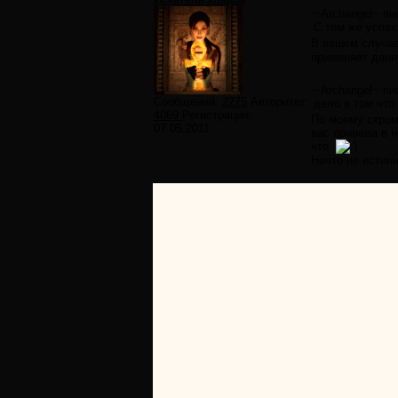
~Archangel~ пи
С тем же успех
В вашем случае
применяет данн
~Archangel~ пи
Сообщений:
2275
Авторитет:
дело в том что
4069
Регистрация:
По моему скром
07.05.2011
вас привела в н
что.
Ничто не истинн