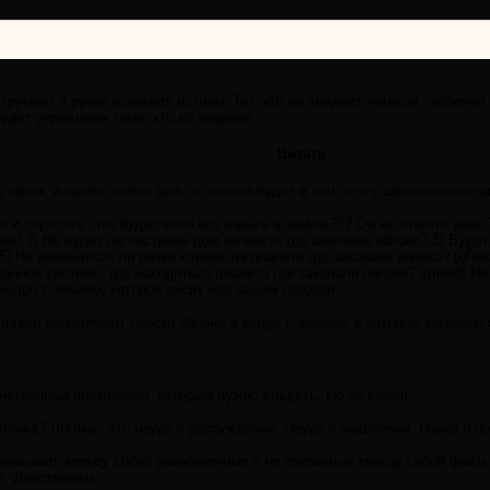
трумент в руках искателя истины. Тот, кто не владеет логикой - обрече
будет управляем теми, кто ей владеет.
Цитата
яблок, а затем отнять два, то истина будет в том, что у школьника оста
 и спросить: что будет если его зарыть в землю??? Он не ответит вам. Т
а? 2) Не будет ли построен дом на месте где закопано яблоко? 3) Будет
 5) Не измениться ли резко климат на планете где закопано яблоко? 6)П
данной системе, где находиться планета где закопали яблоко? smile8) Не
 ведро с землей, которое висит над вашей головой.
огики,напоминают поиски яблони в ведре с землей, в котором закопано 
инственный инструмент, которым нужно владеть. Но он важен.
логика? Логика - это наука о рассуждении. Наука о мышлении. Наука о п
связывать между собой разрозненные и не связанные между собой факты
. Действовать.