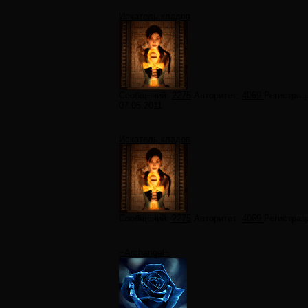
Искатель кладов
Сообщений:
2275
Авторитет:
4069
Регистрац
07.05.2011
Искатель кладов
Сообщений:
2275
Авторитет:
4069
Регистрац
~Archangel~