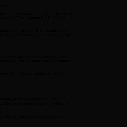
можно.
построены школьные задачки по математике.
й ответ. "Если А равно Б и Б равно В → А
 но ее недостаточно. В реальной жизни
ь не один. Поэтому здесь нужна другая,
о уровень школьной программы. Тогда с
альной логикой - невозможно. Он просто
ния. Как показывет практика, не все
0
ая логика тоже имеет место быть.
ду без логики невозможно - это факт. И
е место, только так это и следует