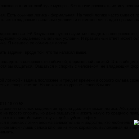
 закопана в гигантской куче мусора - без логики раскопать истину невоз
ная. Есть обычная логика - формальная. На такой логике часто бывают 
есть четко заданные начальные условия и возможен лишь один правильны
 единственная. Ей безусловно нужно научиться владеть в совершенстве,
 однозначно заданных начальных условий. И правильный ответ может быт
ика. Я называю ее объемная логика.
ать задачки, вроде той, что ты написал выше.
 овладеть в совершенстве обычной, формальной логикой. Это в общем-т
отя бы общаться. Общаться и спорить с человеком, не владеющим форм
 логикой - задача посложнее и требует времени и особого склада созна
ть в совершенстве. Но на каком-то уровне - способны все.
2011 18:09:58
строения сносных моделей интересна диалектическая логика. Абстрактн
то не просто спорить, но даже общаться и искать какую то среднюю прав
 на этот факт большинству людей глубоко пофигу.
ся в рамках логики весьма занимательно и радостно, кто любитель?
нное мной - лишь связка ключей из моих карманов, выложенная на видно
нимать.