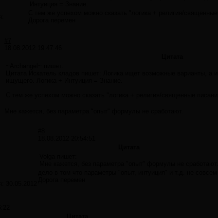
Интуиция = Знание.
С тем же успехом можно сказать "логика + религия/священные 
я:
Дорога перемен
#7
18.08.2012 19:47:46
Цитата
~Archangel~ пишет:
Цитата Искатель кладов пишет: Логика ищет возможные варианты, а 
ищущего. Логика + Интуиция = Знание.
С тем же успехом можно сказать "логика + религия/священные писания
Мне кажется, без параметра "опыт" формулы не сработают.
#8
18.08.2012 20:54:51
Цитата
Volga пишет:
Мне кажется, без параметра "опыт" формулы не сработают
дело в том что параметры "опыт, интуиция" и т.д. не совсе
Дорога перемен
я:
30.05.2012
6:22
Цитата