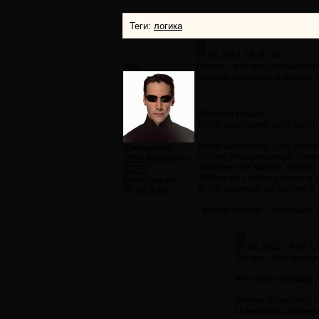
Теги:
логика
#1
16.05.2011 14:26:34
Neo
Логика - это мощнейший инс
уровнях сознания и всегда 
Zhendos пишет:
Если школьнику дать шесть 
Если школьнику дать яблоко
Сообщений:
яблоке плодоносящие семен
7859
Авторитет:
закопано ли яблоко зимой?
12297
7)Ярко ли светит солнце в 
Регистрация:
9) Не закопано ли яблоко в
30.09.2009
Поиски истины с помощью л
#2
16.05.2011 14:46:13
Логика - это не ед
Что такое вообще 
Логика позволяет 
Принимать решения