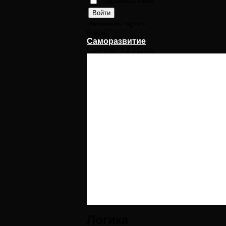
Запомнить меня
Напомнить пароль
Войти
Саморазвитие
Страницы:
1
2
3
След.
Логика